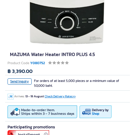
MAZUMA Water Heater INTRO PLUS 4.5
Product Code
Y080752
฿ 3,390.00
For orders of at least 5,000 pieces or a minimum value of
Send Inquiry
50,000 baht.
Arrives:
13 - 19 August
Check Delivery Rates>>
Made-to-order item.
Delivery by
Ships within 3 - 7 business days
Shop
Participating promotions