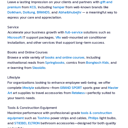
Leave a lasting impression on your clients and partners with
gift and
premium
from
KCG
, including
hamper
from well-known brands like
Doikham
,
Doitung
,
BRANDS
, and
Abhaibhubejhr
— a meaningful way to
express your care and appreciation.
Service
Accelerate your business growth with
full-service
solutions such as
Microsoft
IT support packages,
Vfix
wall-mounted air conditioner
installation, and other services that support long-term success.
Books and Online Courses
Browse a wide variety of
books and online courses
, including
motivational reads from
Springbooks
, comics from
Bongkoch Kids
, and
e-learning from
Skooldio
.
Lifestyle
For organizations looking to enhance employee well-being, we offer
complete
lifestyle
solutions—from
GRAND SPORT
sports gear and
Master
Art
art supplies to travel accessories from
Retekess
—perfectly suited to
your team's needs.
Tools & Construction Equipment
Maximize performance with professional-grade
tools & construction
equipment
such as
Toshino
power strips and cables,
Philips
light bulbs,
and
STIEBEL ELTRON
bathroom accessories—designed for both quality