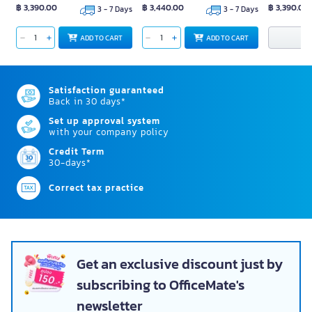
฿ 3,390.00
฿ 3,440.00
฿ 3,390.00
3 - 7 Days
3 - 7 Days
N
ADD TO CART
ADD TO CART
Satisfaction guaranteed
Back in 30 days*
Set up approval system
with your company policy
Credit Term
30-days*
Correct tax practice
Get an exclusive discount just by
subscribing to OfficeMate's
newsletter