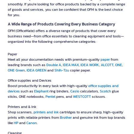
smoothly. If you're looking for office products backed by a complete range
of goods and services, you can be confident that OFM is the best choice
for you.
A Wide Range of Products Covering Every Business Category
OFM (OfficeMate) offers a diverse range of products that cover every
business need—from office essentials to cleaning equipment and tools—
organized into the following comprehensive categories:
Paper
Meet all your documentation needs with premium-quality
paper
from
leading brands such as
Double A
,
IDEA MAX
,
IDEA WORK
,
ALCOTT
,
ONE
,
ONE Green
,
IDEA GREEN
and
Shih-Tzu
copier paper.
Office supplies and Devices
Boost productivity in every task with high-quality
office supplies and
devices
such as
Elephant
ring binders,
Casio
calculators,
Scotch
glue
sticks, ONE notebooks,
Pentel
pens, and
WESTCOTT
scissors.
Printers and & Ink
Shop scanners,
printers and ink
cartridges to ensure sharp, high-quality
prints with reliable printers from
Brother
and genuine ink from top brands
like
HP
and
Canon
.
Cleaning