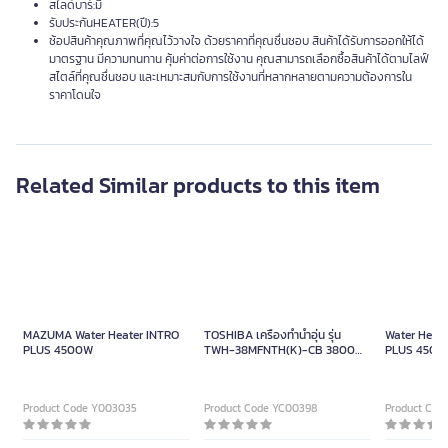
สไลด์บาร์:มี
รับประกันHEATER(ปี):5
ช้อปสินค้าคุณภาพที่คุณไว้วางใจ ด้วยราคาที่คุณชื่นชอบ สินค้าได้รับการออกให้ได้
มาตรฐาน มีความทนทาน คุ้มค่าต่อการใช้งาน คุณสามารถเลือกซื้อสินค้าได้ตามไลฟ์
สไตล์ที่คุณชื่นชอบ และเหมาะสมกับการใช้งานที่หลากหลายตามความต้องการใน
ราคาโดนใจ
Related Similar products to this item
MAZUMA Water Heater INTRO
TOSHIBA เครื่องทำน้ำอุ่น รุ่น
Water Heat
PLUS 4500W
TWH-38MFNTH(K)-CB 3800
PLUS 4500
วัตต์ ปรับอุณหภูมิ 30°C-48°C
Silver
Product Code Y003035
Product Code YC00398
Product Cod