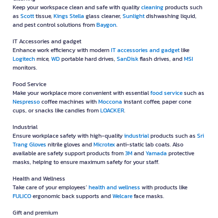
Keep your workspace clean and safe with quality
cleaning
products such
as
Scott
tissue,
Kings Stella
glass cleaner,
Sunlight
dishwashing liquid,
and pest control solutions from
Baygon
.
IT Accessories and gadget
Enhance work efficiency with modern
IT accessories and gadget
like
Logitech
mice,
WD
portable hard drives,
SanDisk
flash drives, and
MSI
monitors.
Food Service
Make your workplace more convenient with essential
food service
such as
Nespresso
coffee machines with
Moccona
instant coffee, paper cone
cups, or snacks like candies from
LOACKER
.
Industrial
Ensure workplace safety with high-quality
industrial
products such as
Sri
Trang Gloves
nitrile gloves and
Microtex
anti-static lab coats. Also
available are safety support products from
3M
and
Yamada
protective
masks, helping to ensure maximum safety for your staff.
Health and Wellness
Take care of your employees’
health and wellness
with products like
FULICO
ergonomic back supports and
Welcare
face masks.
Gift and premium