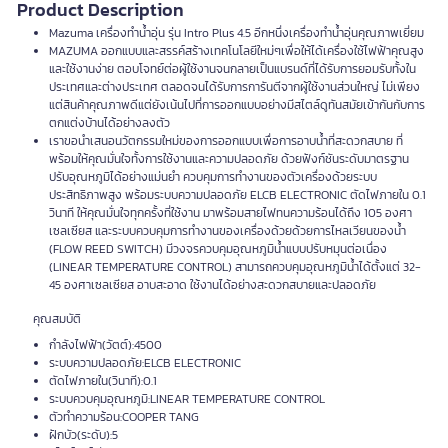
Product Description
Mazuma เครื่องทำน้ำอุ่น รุ่น Intro Plus 4.5 อีกหนึ่งเครื่องทำน้ำอุ่นคุณภาพเยี่ยม
MAZUMA ออกแบบและสรรค์สร้างเทคโนโลยีใหม่ๆเพื่อให้ได้เครื่องใช้ไฟฟ้าคุณสูง
และใช้งานง่าย ตอบโจทย์ต่อผู้ใช้งานจนกลายเป็นแบรนด์ที่ได้รับการยอมรับทั้งใน
ประเทศและต่างประเทศ ตลอดจนได้รับการการันตีจากผู้ใช้งานส่วนใหญ่ ไม่เพียง
แต่สินค้าคุณภาพดีแต่ยังเน้นไปที่การออกแบบอย่างมีสไตล์ดูทันสมัยเข้ากันกับการ
ตกแต่งบ้านได้อย่างลงตัว
เราขอนำเสนอนวัตกรรมใหม่ของการออกแบบเพื่อการอาบน้ำที่สะดวกสบาย ที่
พร้อมให้คุณมั่นใจทั้งการใช้งานและความปลอดภัย ด้วยฟังก์ชันระดับมาตรฐาน
ปรับอุณหภูมิได้อย่างแม่นยำ ควบคุมการทำงานของตัวเครื่องด้วยระบบ
ประสิทธิภาพสูง พร้อมระบบความปลอดภัย ELCB ELECTRONIC ตัดไฟภายใน 0.1
วินาที ให้คุณมั่นใจทุกครั้งที่ใช้งาน มาพร้อมสายไฟทนความร้อนได้ถึง 105 องศา
เซลเซียส และระบบควบคุมการทำงานของเครื่องด้วยด้วยการไหลเวียนของน้ำ
(FLOW REED SWITCH) มีวงจรควบคุมอุณหภูมิน้ำแบบปรับหมุนต่อเนื่อง
(LINEAR TEMPERATURE CONTROL) สามารถควบคุมอุณหภูมิน้ำได้ตั้งแต่ 32-
45 องศาเซลเซียส อาบสะอาด ใช้งานได้อย่างสะดวกสบายและปลอดภัย
คุณสมบัติ
กำลังไฟฟ้า(วัตต์):4500
ระบบความปลอดภัย:ELCB ELECTRONIC
ตัดไฟภายใน(วินาที):0.1
ระบบควบคุมอุณหภูมิ:LINEAR TEMPERATURE CONTROL
ตัวทำความร้อน:COOPER TANG
ฝักบัว(ระดับ):5