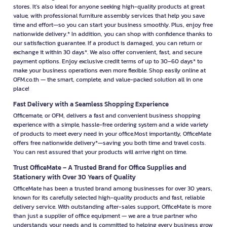
stores. It’s also ideal for anyone seeking high-quality products at great
value, with professional furniture assembly services that help you save
time and effort—so you can start your business smoothly. Plus, enjoy free
nationwide delivery.* In addition, you can shop with confidence thanks to
our satisfaction guarantee. If a product is damaged, you can return or
exchange it within 30 days*. We also offer convenient, fast, and secure
payment options. Enjoy exclusive credit terms of up to 30–60 days* to
make your business operations even more flexible. Shop easily online at
OFM.co.th — the smart, complete, and value-packed solution all in one
place!
Fast Delivery with a Seamless Shopping Experience
Officemate, or OFM, delivers a fast and convenient business shopping
experience with a simple, hassle-free ordering system and a wide variety
of products to meet every need in your office.Most importantly, OfficeMate
offers free nationwide delivery*—saving you both time and travel costs.
You can rest assured that your products will arrive right on time.
Trust OfficeMate – A Trusted Brand for Office Supplies and
Stationery with Over 30 Years of Quality
OfficeMate has been a trusted brand among businesses for over 30 years,
known for its carefully selected high-quality products and fast, reliable
delivery service. With outstanding after-sales support, OfficeMate is more
than just a supplier of office equipment — we are a true partner who
understands your needs and is committed to helping every business grow