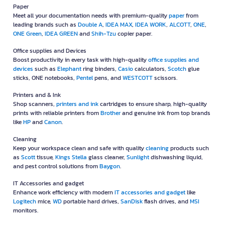
Paper
Meet all your documentation needs with premium-quality
paper
from
leading brands such as
Double A
,
IDEA MAX
,
IDEA WORK
,
ALCOTT
,
ONE
,
ONE Green
,
IDEA GREEN
and
Shih-Tzu
copier paper.
Office supplies and Devices
Boost productivity in every task with high-quality
office supplies and
devices
such as
Elephant
ring binders,
Casio
calculators,
Scotch
glue
sticks, ONE notebooks,
Pentel
pens, and
WESTCOTT
scissors.
Printers and & Ink
Shop scanners,
printers and ink
cartridges to ensure sharp, high-quality
prints with reliable printers from
Brother
and genuine ink from top brands
like
HP
and
Canon
.
Cleaning
Keep your workspace clean and safe with quality
cleaning
products such
as
Scott
tissue,
Kings Stella
glass cleaner,
Sunlight
dishwashing liquid,
and pest control solutions from
Baygon
.
IT Accessories and gadget
Enhance work efficiency with modern
IT accessories and gadget
like
Logitech
mice,
WD
portable hard drives,
SanDisk
flash drives, and
MSI
monitors.