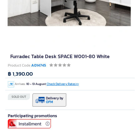
Furradec Table Desk SPACE W001-80 White
Product Code
A014745
฿ 1,390.00
Arrives:
10 - 13 August
Check Delivery Rates>>
SOLD OUT
Delivery by
OFM
Participating promotions