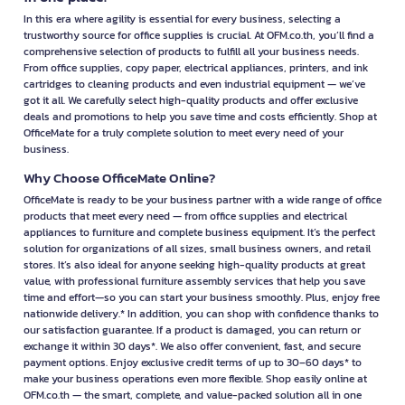
In this era where agility is essential for every business, selecting a
trustworthy source for office supplies is crucial. At OFM.co.th, you’ll find a
comprehensive selection of products to fulfill all your business needs.
From office supplies, copy paper, electrical appliances, printers, and ink
cartridges to cleaning products and even industrial equipment — we’ve
got it all. We carefully select high-quality products and offer exclusive
deals and promotions to help you save time and costs efficiently. Shop at
OfficeMate for a truly complete solution to meet every need of your
business.
Why Choose OfficeMate Online?
OfficeMate is ready to be your business partner with a wide range of office
products that meet every need — from office supplies and electrical
appliances to furniture and complete business equipment. It’s the perfect
solution for organizations of all sizes, small business owners, and retail
stores. It’s also ideal for anyone seeking high-quality products at great
value, with professional furniture assembly services that help you save
time and effort—so you can start your business smoothly. Plus, enjoy free
nationwide delivery.* In addition, you can shop with confidence thanks to
our satisfaction guarantee. If a product is damaged, you can return or
exchange it within 30 days*. We also offer convenient, fast, and secure
payment options. Enjoy exclusive credit terms of up to 30–60 days* to
make your business operations even more flexible. Shop easily online at
OFM.co.th — the smart, complete, and value-packed solution all in one