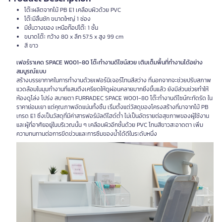
โต๊ะผลิตจากไม้ PB E1 เคลือบผิวด้วย PVC
โต๊ะมีลิ้นชัก ขนาดใหญ่ 1 ช่อง
มีชั้นวางของ เหนือท๊อปโต๊ะ 1 ชั้น
ขนาดโต๊ะ กว้าง 80 x ลึก 57.5 x สูง 99 cm
สี ขาว
เฟอร์ราเคด SPACE W001-80
โต๊ะทำงานดีไซน์สวย
เติมเต็มพื้นที่ทำงานได้อย่าง
สมบูรณ์แบบ
สร้างบรรยากาศในการทำงานด้วยเฟอร์นิเจอร์โทนสีสว่าง ที่นอกจากจะช่วยปรับสภาพ
แวดล้อมในมุมทำงานที่แสนตึงเครียดให้ดูผ่อนคลายมากยิ่งขึ้นแล้ว ยังมีส่วนช่วยทำให้
ห้องดูโล่ง โปร่ง สบายตา FURRADEC SPACE W001-80 โต๊ะทำงานดีไซน์กะทัดรัด ใน
ราคาย่อมเยา แต่คุณภาพอัดแน่นทั้งชิ้น เริ่มตั้งแต่วัสดุของโครงสร้างที่มาจากไม้ PB
เกรด E1 ซึ่งเป็นวัสดุที่มีค่าสารฟอร์มัลดีไฮด์ต่ำ ไม่เป็นอัตรายต่อสุขภาพของผู้ใช้งาน
และผู้ที่อาศัยอยู่ในบริเวณนั้น ๆ เคลือบผิวอีกชั้นด้วย PVC โทนสีขาวสะอาดตา เพิ่ม
ความทนทานต่อการขีดข่วนและการซึมของน้ำได้ดีในระดับหนึ่ง