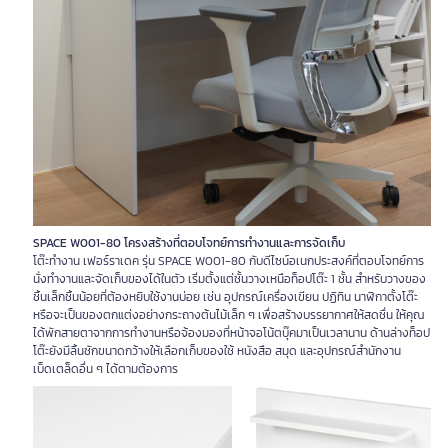
SPACE W001-80
โครงสร้างที่ตอบโจทย์การทำงานและการจัดเก็บ
โต๊ะทำงาน เฟอร์ราเดค รุ่น SPACE W001-80 กับดีไซน์อเนกประสงค์ที่ตอบโจทย์การ
นั่งทำงานและจัดเก็บของได้ในตัว เริ่มตั้งแต่ชั้นวางเหนือท็อปโต๊ะ 1 ชั้น สำหรับวางของ
ชิ้นเล็กชิ้นน้อยที่ต้องหยิบใช้งานบ่อย เช่น อุปกรณ์เครื่องเขียน ปฏิทิน นาฬิกาตั้งโต๊ะ
หรือจะเป็นของตกแต่งอย่างกระถางต้นไม้เล็ก ๆ เพื่อสร้างบรรยากาศให้สดชื่น ให้คุณ
ได้พักสายตาจากการทำงานหรือจ้องมองที่หน้าจอโน้ตบุ๊คมาเป็นเวลานาน ด้านล่างท็อป
โต๊ะยังมีลิ้นชักขนาดกว้างให้เลือกเก็บของใช้ หนังสือ สมุด และอุปกรณ์สำนักงาน
เบ็ดเตล็ดอื่น ๆ ได้ตามต้องการ