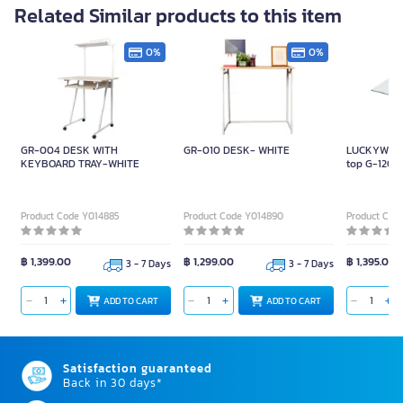
Related Similar products to this item
0%
0%
GR-004 DESK WITH
GR-010 DESK- WHITE
LUCKYWORLD
KEYBOARD TRAY-WHITE
top G-120 F
DX-40, DP-
Product Code Y014885
Product Code Y014890
Product Cod
฿ 1,399.00
฿ 1,299.00
฿ 1,395.00
3 - 7 Days
3 - 7 Days
ADD TO CART
ADD TO CART
Satisfaction guaranteed
Back in 30 days*