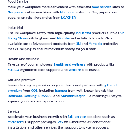
Food Service
Make your workplace more convenient with essential
food service
such as
Nespresso
coffee machines with
Moccona
instant coffee, paper cone
cups, or snacks like candies from
LOACKER
.
Industrial
Ensure workplace safety with high-quality
industrial
products such as
Sri
Trang Gloves
nitrile gloves and
Microtex
anti-static lab coats. Also
available are safety support products from
3M
and
Yamada
protective
masks, helping to ensure maximum safety for your staff.
Health and Wellness
Take care of your employees’
health and wellness
with products like
FULICO
ergonomic back supports and
Welcare
face masks.
Gift and premium
Leave a lasting impression on your clients and partners with
gift and
premium
from
KCG
, including
hamper
from well-known brands like
Doikham
,
Doitung
,
BRANDS
, and
Abhaibhubejhr
— a meaningful way to
express your care and appreciation.
Service
Accelerate your business growth with
full-service
solutions such as
Microsoft
IT support packages,
Vfix
wall-mounted air conditioner
installation, and other services that support long-term success.