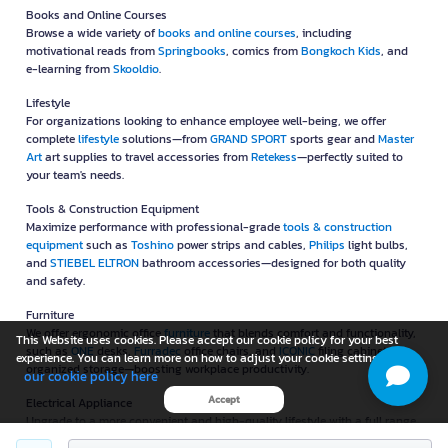
Books and Online Courses
Browse a wide variety of
books and online courses
, including
motivational reads from
Springbooks
, comics from
Bongkoch Kids
, and
e-learning from
Skooldio
.
Lifestyle
For organizations looking to enhance employee well-being, we offer
complete
lifestyle
solutions—from
GRAND SPORT
sports gear and
Master
Art
art supplies to travel accessories from
Retekess
—perfectly suited to
your team's needs.
Tools & Construction Equipment
Maximize performance with professional-grade
tools & construction
equipment
such as
Toshino
power strips and cables,
Philips
light bulbs,
and
STIEBEL ELTRON
bathroom accessories—designed for both quality
and safety.
Furniture
We offer ergonomic office
furniture
that blends comfort and functionality,
This Website uses cookies. Please accept our cookie policy for your best
such as
ONE
desks,
Furradec
office chairs, and
ICONIC
filing cabinets for
experience. You can learn more on how to adjust your cookie setting in
organized storage—boosting workplace productivity.
our cookie policy here
Accept
Electrical Appliance
Upgrade to a more convenient and high-quality lifestyle with a full range
of
electrical appliance
, including
Xiaomi
air purifiers,
Masterkool