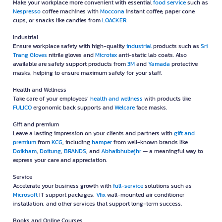
Make your workplace more convenient with essential
food service
such as
Nespresso
coffee machines with
Moccona
instant coffee, paper cone
cups, or snacks like candies from
LOACKER
.
Industrial
Ensure workplace safety with high-quality
industrial
products such as
Sri
Trang Gloves
nitrile gloves and
Microtex
anti-static lab coats. Also
available are safety support products from
3M
and
Yamada
protective
masks, helping to ensure maximum safety for your staff.
Health and Wellness
Take care of your employees’
health and wellness
with products like
FULICO
ergonomic back supports and
Welcare
face masks.
Gift and premium
Leave a lasting impression on your clients and partners with
gift and
premium
from
KCG
, including
hamper
from well-known brands like
Doikham
,
Doitung
,
BRANDS
, and
Abhaibhubejhr
— a meaningful way to
express your care and appreciation.
Service
Accelerate your business growth with
full-service
solutions such as
Microsoft
IT support packages,
Vfix
wall-mounted air conditioner
installation, and other services that support long-term success.
Books and Online Courses