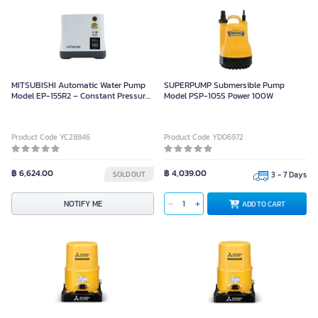
MITSUBISHI Automatic Water Pump
SUPERPUMP Submersible Pump
Model EP-155R2 – Constant Pressure
Model PSP-105S Power 100W
System
Product Code YC28846
Product Code YD06972
฿ 6,624.00
฿ 4,039.00
SOLD OUT
3 - 7 Days
NOTIFY ME
ADD TO CART