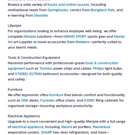
Browse a wide variety of
books and online courses
, including
motivational reads from
Springbooks
, comics from
Bongkoch Kids
, and
e-learning from
Skooldio
.
Lifestyle
For organizations looking to enhance employee well-being, we offer
complete
lifestyle
solutions—from
GRAND SPORT
sports gear and
Master
Art
art supplies to travel accessories from
Retekess
—perfectly suited to
your team's needs.
Tools & Construction Equipment
Maximize performance with professional-grade
tools & construction
equipment
such as
Toshino
power strips and cables,
Philips
light bulbs,
and
STIEBEL ELTRON
bathroom accessories—designed for both quality
and safety.
Furniture
We offer ergonomic office
furniture
that blends comfort and functionality,
such as
ONE
desks,
Furradec
office chairs, and
ICONIC
filing cabinets for
organized storage—boosting workplace productivity.
Electrical Appliance
Upgrade to a more convenient and high-quality lifestyle with a full range
of
electrical appliance
, including
Xiaomi
air purifiers,
Masterkool
evaporative coolers,
SHARP
two-door refrigerators, and more—