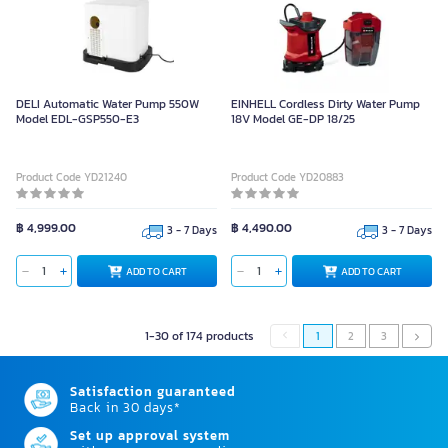
DELI Automatic Water Pump 550W
EINHELL Cordless Dirty Water Pump
Model EDL-GSP550-E3
18V Model GE-DP 18/25
Product Code YD21240
Product Code YD20883
฿ 4,999.00
฿ 4,490.00
3 - 7 Days
3 - 7 Days
ADD TO CART
ADD TO CART
1-30 of 174 products
1
2
3
Satisfaction guaranteed
Back in 30 days*
Set up approval system