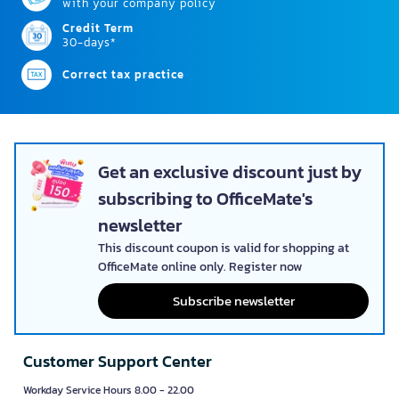
with your company policy
Credit Term
30-days*
Correct tax practice
Get an exclusive discount just by
subscribing to OfficeMate's
newsletter
This discount coupon is valid for shopping at
OfficeMate online only. Register now
Subscribe newsletter
Customer Support Center
Workday Service Hours 8.00 - 22.00