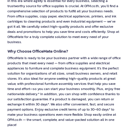
In this era where agility is essential for every business, selecting a
trustworthy source for office supplies is crucial. At OFM.co.th, you’ll find a
comprehensive selection of products to fulfill all your business needs.
From office supplies, copy paper, electrical appliances, printers, and ink
cartridges to cleaning products and even industrial equipment — we’ve
got it all. We carefully select high-quality products and offer exclusive
deals and promotions to help you save time and costs efficiently. Shop at
OfficeMate for a truly complete solution to meet every need of your
business.
Why Choose OfficeMate Online?
OfficeMate is ready to be your business partner with a wide range of office
products that meet every need — from office supplies and electrical
appliances to furniture and complete business equipment. It’s the perfect
solution for organizations of all sizes, small business owners, and retail
stores. It’s also ideal for anyone seeking high-quality products at great
value, with professional furniture assembly services that help you save
time and effort—so you can start your business smoothly. Plus, enjoy free
nationwide delivery.* In addition, you can shop with confidence thanks to
our satisfaction guarantee. If a product is damaged, you can return or
exchange it within 30 days*. We also offer convenient, fast, and secure
payment options. Enjoy exclusive credit terms of up to 30–60 days* to
make your business operations even more flexible. Shop easily online at
OFM.co.th — the smart, complete, and value-packed solution all in one
place!