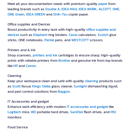
Meet all your documentation needs with premium-quality
paper
from
leading brands such as
Double A
,
IDEA MAX
,
IDEA WORK
,
ALCOTT
,
ONE
,
ONE Green
,
IDEA GREEN
and
Shih-Tzu
copier paper.
Office supplies and Devices
Boost productivity in every task with high-quality
office supplies and
devices
such as
Elephant
ring binders,
Casio
calculators,
Scotch
glue
sticks, ONE notebooks,
Pentel
pens, and
WESTCOTT
scissors.
Printers and & Ink
Shop scanners,
printers and ink
cartridges to ensure sharp, high-quality
prints with reliable printers from
Brother
and genuine ink from top brands
like
HP
and
Canon
.
Cleaning
Keep your workspace clean and safe with quality
cleaning
products such
as
Scott
tissue,
Kings Stella
glass cleaner,
Sunlight
dishwashing liquid,
and pest control solutions from
Baygon
.
IT Accessories and gadget
Enhance work efficiency with modern
IT accessories and gadget
like
Logitech
mice,
WD
portable hard drives,
SanDisk
flash drives, and
MSI
monitors.
Food Service