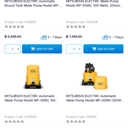
MITSUBISHI ELECTRIC Automatic
MITSUBISHI ELECTRIC Water Pump
Round Tank Water Pump Model WP-
Model WP-105R2, 100 Watts, 20mm
85R2 80W
Pipe, Cylindrical Tank Type
Product Code YD18097
Product Code YD18098
฿ 6,839.00
฿ 7,459.00
3 - 7 Days
3 - 7 Days
ADD TO CART
ADD TO CART
MITSUBISHI ELECTRIC Automatic
MITSUBISHI ELECTRIC Automatic
Water Pump Model WP-155R2, 150
Water Pump Model WP-205R2 200W
Watts, 25 mm Pipe Size
25mm Pipe for 2-3 Storey House
Product Code YD18099
Product Code YD18101