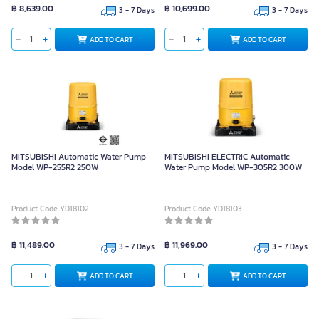
฿ 8,639.00
฿ 10,699.00
3 - 7 Days
3 - 7 Days
ADD TO CART
ADD TO CART
MITSUBISHI Automatic Water Pump
MITSUBISHI ELECTRIC Automatic
Model WP-255R2 250W
Water Pump Model WP-305R2 300W
Product Code YD18102
Product Code YD18103
฿ 11,489.00
฿ 11,969.00
3 - 7 Days
3 - 7 Days
ADD TO CART
ADD TO CART