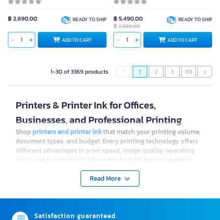
฿ 2,690.00
฿ 5,490.00
READY TO SHIP
READY TO SHIP
฿
6,990.00
ADD TO CART
ADD TO CART
1-30 of 3369 products
1
2
3
113
Printers & Printer Ink for Offices,
Businesses, and Professional Printing
Shop
printers and printer ink
that match your printing volume,
document types, and budget. Every printing technology offers
different advantages in print speed, image quality, operating
costs, and functionality. Choosing the right printer together
with compatible ink or toner helps deliver consistent print
quality, minimizes downtime, and reduces long-term printing
Read More
expenses.
Types of Printers: Find the Right Printer for
Satisfaction guaranteed