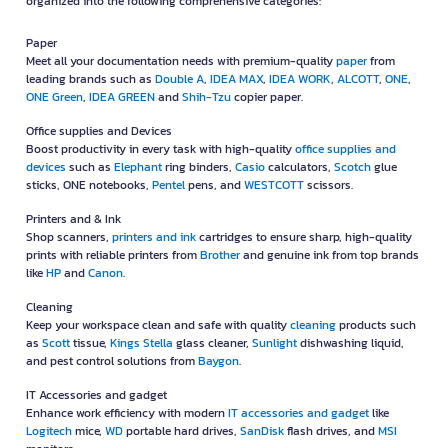
model, compatible ink code, page yield, color options, and
organized into the following comprehensive categories:
manufacturer recommendations to ensure optimal printing
performance.
Paper
Meet all your documentation needs with premium-quality
paper
from
Ink Cartridges
leading brands such as
Double A
,
IDEA MAX
,
IDEA WORK
,
ALCOTT
,
ONE
,
ONE Green
,
IDEA GREEN
and
Shih-Tzu
copier paper.
Ink cartridges are designed for compatible inkjet printers and
are available in black, cyan, magenta, yellow, and multi-color
Office supplies and Devices
configurations. Always confirm the cartridge number and
Boost productivity in every task with high-quality
office supplies and
estimated page yield to ensure compatibility with your printer.
devices
such as
Elephant
ring binders,
Casio
calculators,
Scotch
glue
sticks, ONE notebooks,
Pentel
pens, and
WESTCOTT
scissors.
Toner Cartridges
Toner cartridges contain fine toner powder for laser printers and
Printers and & Ink
Shop scanners,
printers and ink
cartridges to ensure sharp, high-quality
are available in both standard-yield and high-yield versions.
prints with reliable printers from
Brother
and genuine ink from top brands
High-capacity toner cartridges are ideal for businesses with
like
HP
and
Canon
.
heavy printing requirements and lower cost per page.
Cleaning
Dot Matrix Ribbons & Ribbon Refills
Keep your workspace clean and safe with quality
cleaning
products such
Designed for impact printers, ribbon cartridges transfer ink
as
Scott
tissue,
Kings Stella
glass cleaner,
Sunlight
dishwashing liquid,
onto paper using print pins. Replace the ribbon when printed
and pest control solutions from
Baygon
.
characters begin to fade or print quality becomes inconsistent.
IT Accessories and gadget
Enhance work efficiency with modern
IT accessories and gadget
like
Label Printer Tapes
Logitech
mice,
WD
portable hard drives,
SanDisk
flash drives, and
MSI
Label tapes are available in multiple widths, colors, adhesive