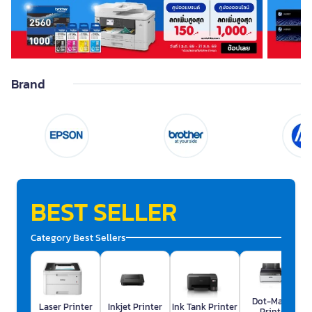
Dot Printer Ribbon
Laser Toner
Inkjet Cartridge
Letratag Tape ,
Cartridge
Cartridge
Embossing Tape
Brand
Roll Printing Ink
Computer Printer
Ink
BEST SELLER
SEE LESS
Category Best Sellers
Dot-Matrix
Laser Printer
Inkjet Printer
Ink Tank Printer
Printer