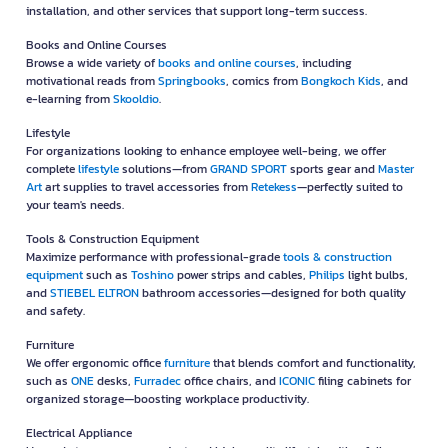
installation, and other services that support long-term success.
monthly duty cycles, and print security features to improve
productivity and document control.
Books and Online Courses
Browse a wide variety of
books and online courses
, including
Retail Stores, Warehouses & E-commerce
motivational reads from
Springbooks
, comics from
Bongkoch Kids
, and
Businesses
e-learning from
Skooldio
.
Label printers and barcode printers help streamline inventory
Lifestyle
management, shipping, order fulfillment, and product labeling.
For organizations looking to enhance employee well-being, we offer
Ensure compatibility with your POS system, warehouse
complete
lifestyle
solutions—from
GRAND SPORT
sports gear and
Master
management software, computer, or mobile devices before
Art
art supplies to travel accessories from
Retekess
—perfectly suited to
purchasing.
your team's needs.
Accounting & Multi-Part Forms
Tools & Construction Equipment
Maximize performance with professional-grade
tools & construction
Dot matrix printers remain the preferred solution for printing
equipment
such as
Toshino
power strips and cables,
Philips
light bulbs,
continuous forms, invoices, delivery notes, receipts, and tax
and
STIEBEL ELTRON
bathroom accessories—designed for both quality
documents requiring duplicate or triplicate copies. Compare
and safety.
print head specifications, paper width support, and compatible
continuous forms before selecting a model.
Furniture
We offer ergonomic office
furniture
that blends comfort and functionality,
How to Choose a Cost-Effective Printer
such as
ONE
desks,
Furradec
office chairs, and
ICONIC
filing cabinets for
organized storage—boosting workplace productivity.
Estimate your monthly print volume:
Choose a printer that
comfortably supports your expected workload without
Electrical Appliance
operating near its maximum monthly duty cycle.