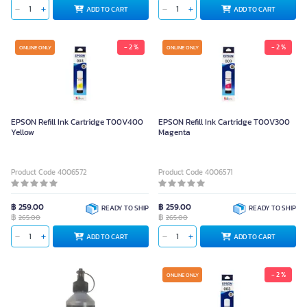
ADD TO CART
ADD TO CART
- 2 %
- 2 %
ONLINE ONLY
ONLINE ONLY
EPSON Refill Ink Cartridge T00V400
EPSON Refill Ink Cartridge T00V300
Yellow
Magenta
Product Code 4006572
Product Code 4006571
฿ 259.00
฿ 259.00
READY TO SHIP
READY TO SHIP
฿
฿
265.00
265.00
ADD TO CART
ADD TO CART
- 2 %
ONLINE ONLY