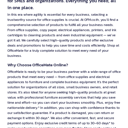
for SMEs and organizations. Everything you need, all
in one place.
Barcode Scanners
Barcode scanners capture barcode information for inventory
In this era where agility is essential for every business, selecting a
tracking, point-of-sale systems, stock counting, and warehouse
trustworthy source for office supplies is crucial. At OFM.co.th, you’ll find a
operations. Available in wired, wireless, handheld, and
comprehensive selection of products to fulfill all your business needs.
presentation scanner models to suit different business
From office supplies, copy paper, electrical appliances, printers, and ink
environments.
cartridges to cleaning products and even industrial equipment — we’ve
got it all. We carefully select high-quality products and offer exclusive
deals and promotions to help you save time and costs efficiently. Shop at
Document Scanners
OfficeMate for a truly complete solution to meet every need of your
Document scanners convert paper documents into digital files
business.
for secure storage and easy sharing. Flatbed, sheet-fed, and
portable scanners are available for accounting, administration,
Why Choose OfficeMate Online?
legal offices, and businesses transitioning to paperless
OfficeMate is ready to be your business partner with a wide range of office
workflows.
products that meet every need — from office supplies and electrical
appliances to furniture and complete business equipment. It’s the perfect
Copiers & Photocopiers
solution for organizations of all sizes, small business owners, and retail
Built for organizations with continuous high-volume copying
stores. It’s also ideal for anyone seeking high-quality products at great
requirements, modern copiers often include network printing,
value, with professional furniture assembly services that help you save
time and effort—so you can start your business smoothly. Plus, enjoy free
scanning, and document management features. Consider copy
nationwide delivery.* In addition, you can shop with confidence thanks to
speed, monthly duty cycle, maintenance services, and workflow
our satisfaction guarantee. If a product is damaged, you can return or
requirements before purchasing.
exchange it within 30 days*. We also offer convenient, fast, and secure
payment options. Enjoy exclusive credit terms of up to 30–60 days* to
Fax Machines