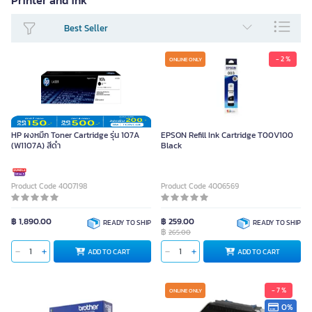
Best Seller
- 2 %
ONLINE ONLY
HP ผงหมึก Toner Cartridge รุ่น 107A
EPSON Refill Ink Cartridge T00V100
(W1107A) สีดำ
Black
Product Code 4007198
Product Code 4006569
฿ 1,890.00
฿ 259.00
READY TO SHIP
READY TO SHIP
฿
265.00
ADD TO CART
ADD TO CART
- 7 %
ONLINE ONLY
0%