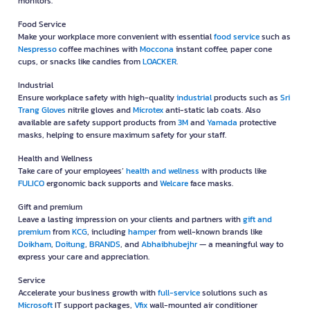
monitors.
strengths, and materials for organizing files, office equipment,
shelves, storage bins, and inventory. Choose tapes that are
Food Service
compatible with your label printer and intended application.
Make your workplace more convenient with essential
food service
such as
Nespresso
coffee machines with
Moccona
instant coffee, paper cone
Choosing the Right Printer for Your
cups, or snacks like candies from
LOACKER
.
Printing Needs
Industrial
Ensure workplace safety with high-quality
industrial
products such as
Sri
Home & Home Office
Trang Gloves
nitrile gloves and
Microtex
anti-static lab coats. Also
If you print occasionally and require color output, an inkjet
available are safety support products from
3M
and
Yamada
protective
printer or compact all-in-one printer is an excellent choice.
masks, helping to ensure maximum safety for your staff.
Look for models that support Wi-Fi connectivity, mobile
printing, scanning, and copying for greater convenience.
Health and Wellness
Take care of your employees’
health and wellness
with products like
Small Offices & SMEs
FULICO
ergonomic back supports and
Welcare
face masks.
Businesses with regular printing requirements should compare
Gift and premium
ink tank printers and laser printers based on cost per page,
Leave a lasting impression on your clients and partners with
gift and
print speed, automatic duplex printing, and the manufacturer's
premium
from
KCG
, including
hamper
from well-known brands like
recommended monthly print volume.
Doikham
,
Doitung
,
BRANDS
, and
Abhaibhubejhr
— a meaningful way to
express your care and appreciation.
Medium to Large Businesses
Service
Organizations with multiple users should consider network-
Accelerate your business growth with
full-service
solutions such as
ready laser printers or multifunction printers equipped with
Microsoft
IT support packages,
Vfix
wall-mounted air conditioner
large paper trays, automatic document feeders (ADF), high