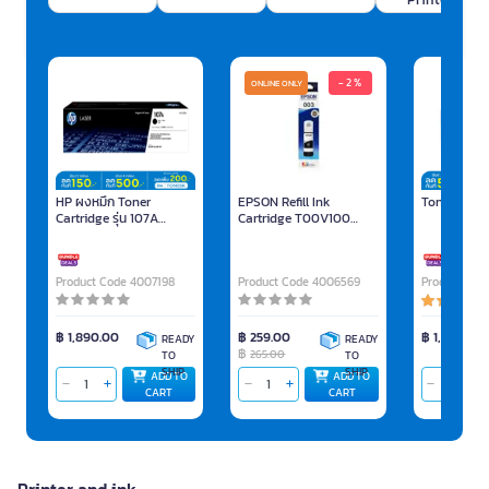
- 2 %
ONLINE ONLY
HP ผงหมึก Toner
EPSON Refill Ink
Toner Cartr
Cartridge รุ่น 107A
Cartridge T00V100
(W1107A) สีดำ
Black
Product Code 4007198
Product Code 4006569
Product Cod
฿ 1,890.00
฿ 259.00
฿ 1,370.00
READY
READY
฿
265.00
TO
TO
SHIP
SHIP
ADD TO
ADD TO
CART
CART
Printer and ink