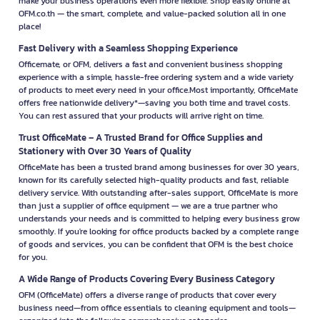
make your business operations even more flexible. Shop easily online at
Fax machines continue to support organizations that exchange
OFM.co.th — the smart, complete, and value-packed solution all in one
documents through telephone networks. Verify telephone
place!
compatibility, supported paper types, and required
Fast Delivery with a Seamless Shopping Experience
consumables before selecting a model.
Officemate, or OFM, delivers a fast and convenient business shopping
experience with a simple, hassle-free ordering system and a wide variety
3D Printers
of products to meet every need in your office.Most importantly, OfficeMate
3D printers transform digital designs into physical prototypes
offers free nationwide delivery*—saving you both time and travel costs.
and functional models. They are widely used in engineering,
You can rest assured that your products will arrive right on time.
manufacturing, education, product design, and rapid
prototyping. Evaluate build volume, print resolution,
Trust OfficeMate – A Trusted Brand for Office Supplies and
compatible materials, and supported software before investing.
Stationery with Over 30 Years of Quality
OfficeMate has been a trusted brand among businesses for over 30 years,
Printer Ink & Printing Consumables
known for its carefully selected high-quality products and fast, reliable
delivery service. With outstanding after-sales support, OfficeMate is more
Select printer ink and consumables based on your printer
than just a supplier of office equipment — we are a true partner who
brand, model number, and compatible cartridge code. Avoid
understands your needs and is committed to helping every business grow
purchasing ink solely based on cartridge appearance or color, as
smoothly. If you're looking for office products backed by a complete range
similar-looking cartridges may not be compatible with your
of goods and services, you can be confident that OFM is the best choice
printer.
for you.
Printer Ink
A Wide Range of Products Covering Every Business Category
Browse ink bottles, refill ink, and printing supplies for a wide
OFM (OfficeMate) offers a diverse range of products that cover every
range of printer systems. Before purchasing, verify the printer
business need—from office essentials to cleaning equipment and tools—