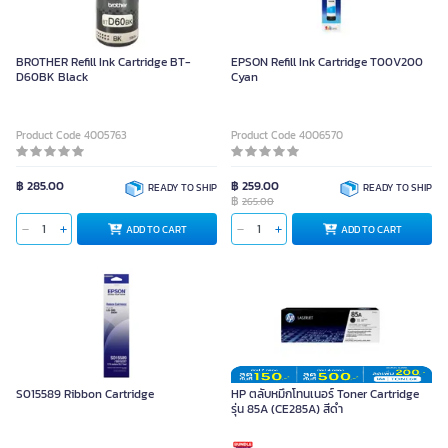
BROTHER Refill Ink Cartridge BT-
EPSON Refill Ink Cartridge T00V200
D60BK Black
Cyan
Product Code 4005763
Product Code 4006570
฿ 285.00
฿ 259.00
READY TO SHIP
READY TO SHIP
฿
265.00
ADD TO CART
ADD TO CART
S015589 Ribbon Cartridge
HP ตลับหมึกโทนเนอร์ Toner Cartridge
รุ่น 85A (CE285A) สีดำ