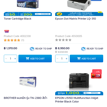
Toner Cartridge Black
Epson Dot Matrix Printer LQ-310
Product Code 4002338
Product Code 4550005
(1)
฿ 1,370.00
฿ 8,950.00
READY TO SHIP
READY TO SHIP
฿
9,650.00
ADD TO CART
ADD TO CART
- 4 %
BROTHER ผงหมึก รุ่น TN-2380 สีดำ
EPSON L15150 Multifunction Inkjet
Printer Black Color