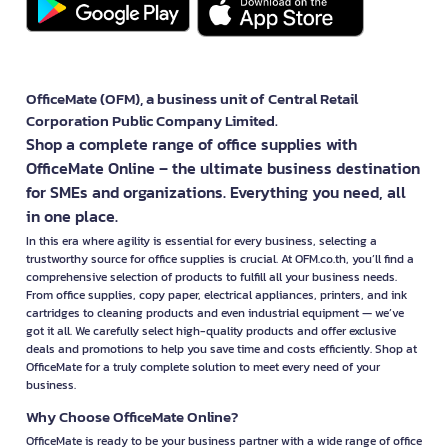
and staples. Medium-sized and larger models can also handle
CDs/DVDs, with a separate slot to preserve the main blades.
Order Your Paper Shredder at OFM for
Great Value
OfficeMate (OFM), a business unit of Central Retail
Choose from a curated selection of top paper shredder brands
Corporation Public Company Limited.
with superior service for businesses and organizations:
Shop a complete range of office supplies with
OfficeMate Online – the ultimate business destination
✅
Full tax invoice available
for SMEs and organizations. Everything you need, all
✅
Credit terms up to 60 days*
✅
Free nationwide delivery*
(for orders over 499 Baht)
in one place.
✅
Easy returns within 30 days*
In this era where agility is essential for every business, selecting a
trustworthy source for office supplies is crucial. At OFM.co.th, you’ll find a
Check out the latest promotions and special discount coupons
comprehensive selection of products to fulfill all your business needs.
at OFM's Discount Coupon page
From office supplies, copy paper, electrical appliances, printers, and ink
cartridges to cleaning products and even industrial equipment — we’ve
*Conditions apply as per company policy
got it all. We carefully select high-quality products and offer exclusive
deals and promotions to help you save time and costs efficiently. Shop at
OfficeMate for a truly complete solution to meet every need of your
business.
Why Choose OfficeMate Online?
OfficeMate is ready to be your business partner with a wide range of office