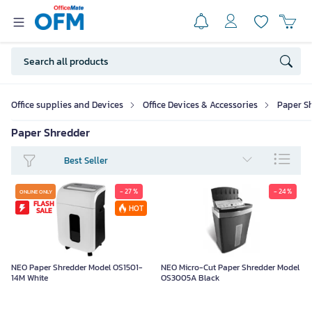
Office supplies and Devices
Office Devices & Accessories
Paper S
Paper Shredder
Best Seller
- 27 %
- 24 %
ONLINE ONLY
FLASH
HOT
SALE
NEO Paper Shredder Model OS1501-
NEO Micro-Cut Paper Shredder Model
14M White
OS3005A Black