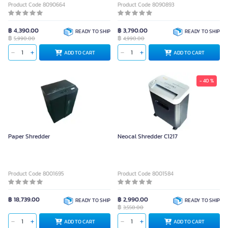
Product Code 8090664
Product Code 8090893
฿ 4,390.00
฿ 3,790.00
READY TO SHIP
READY TO SHIP
฿
฿
5,990.00
4,990.00
ADD TO CART
ADD TO CART
- 40 %
Paper Shredder
Neocal Shredder C1217
Product Code 8001695
Product Code 8001584
฿ 18,739.00
฿ 2,990.00
READY TO SHIP
READY TO SHIP
฿
3,550.00
ADD TO CART
ADD TO CART