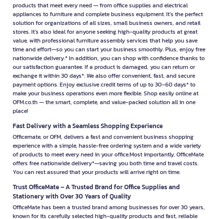
products that meet every need — from office supplies and electrical
appliances to furniture and complete business equipment. It’s the perfect
solution for organizations of all sizes, small business owners, and retail
stores. It’s also ideal for anyone seeking high-quality products at great
value, with professional furniture assembly services that help you save
time and effort—so you can start your business smoothly. Plus, enjoy free
nationwide delivery.* In addition, you can shop with confidence thanks to
our satisfaction guarantee. If a product is damaged, you can return or
exchange it within 30 days*. We also offer convenient, fast, and secure
payment options. Enjoy exclusive credit terms of up to 30–60 days* to
make your business operations even more flexible. Shop easily online at
OFM.co.th — the smart, complete, and value-packed solution all in one
place!
Fast Delivery with a Seamless Shopping Experience
Officemate, or OFM, delivers a fast and convenient business shopping
experience with a simple, hassle-free ordering system and a wide variety
of products to meet every need in your office.Most importantly, OfficeMate
offers free nationwide delivery*—saving you both time and travel costs.
You can rest assured that your products will arrive right on time.
Trust OfficeMate – A Trusted Brand for Office Supplies and
Stationery with Over 30 Years of Quality
OfficeMate has been a trusted brand among businesses for over 30 years,
known for its carefully selected high-quality products and fast, reliable