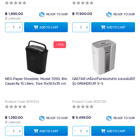
฿ 1,890.00
฿ 17,900.00
READY TO SHIP
READY TO SHIP
฿
2,190.00
ADD TO CART
ADD TO CART
- 13 %
NEO Paper Shredder, Model 7050, Bin
OASTAR เครื่องทำลายเอกสาร และแผ่นซีดี
Capacity 15 Liters, Size 31x18.5x35 cm
รุ่น GRANDEUR V-S
Product Code 8091354
Product Code 8001735
฿ 1,290.00
฿ 9,499.00
READY TO SHIP
READY TO SHIP
฿
1,490.00
ADD TO CART
ADD TO CART