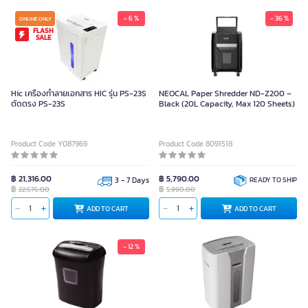
- 6 %
- 36 %
ONLINE ONLY
FLASH
SALE
Hic เครื่องทำลายเอกสาร HIC รุ่น PS-23S
NEOCAL Paper Shredder ND-Z200 –
ตัดตรง PS-23S
Black (20L Capacity, Max 120 Sheets)
Product Code Y087969
Product Code 8091518
฿ 21,316.00
฿ 5,790.00
3 - 7 Days
READY TO SHIP
฿
฿
22,676.00
5,990.00
ADD TO CART
ADD TO CART
- 12 %