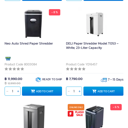
- 8 %
Neo Auto Shred Paper Shredder
DELI Paper Shredder Model T053 –
White, 23-Liter Capacity
Product Code 8003084
Product Code YD16457
฿ 11,990.00
฿ 7,790.00
READY TO SHIP
7 - 15 Days
฿
12,990.00
ADD TO CART
ADD TO CART
- 6 %
ONLINE ONLY
FLASH
SALE