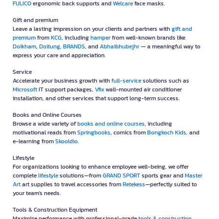
FULICO
ergonomic back supports and
Welcare
face masks.
Gift and premium
Leave a lasting impression on your clients and partners with
gift and
premium
from
KCG
, including
hamper
from well-known brands like
Doikham
,
Doitung
,
BRANDS
, and
Abhaibhubejhr
— a meaningful way to
express your care and appreciation.
Service
Accelerate your business growth with
full-service
solutions such as
Microsoft
IT support packages,
Vfix
wall-mounted air conditioner
installation, and other services that support long-term success.
Books and Online Courses
Browse a wide variety of
books and online courses
, including
motivational reads from
Springbooks
, comics from
Bongkoch Kids
, and
e-learning from
Skooldio
.
Lifestyle
For organizations looking to enhance employee well-being, we offer
complete
lifestyle
solutions—from
GRAND SPORT
sports gear and
Master
Art
art supplies to travel accessories from
Retekess
—perfectly suited to
your team's needs.
Tools & Construction Equipment
Maximize performance with professional-grade
tools & construction