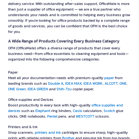
delivery service. With outstanding after-sales support, OfficeMate is more
than just a supplier of office equipment — we are a true partner who
understands your needs and is committed to helping every business grow
smoothly. If you're looking for office products backed by a complete range
of goods and services, you can be confident that OFM is the best choice
for you.
A Wide Range of Products Covering Every Business Category
OFM (OfficeMate) offers a diverse range of products that cover every
business need—from office essentials to cleaning equipment and tools—
organized into the following comprehensive categories:
Paper
Meet all your documentation needs with premium-quality
paper
from
leading brands such as
Double A
,
IDEA MAX
,
IDEA WORK
,
ALCOTT
,
ONE
,
ONE Green
,
IDEA GREEN
and
Shih-Tzu
copier paper.
Office supplies and Devices
Boost productivity in every task with high-quality
office supplies and
devices
such as
Elephant
ring binders,
Casio
calculators,
Scotch
glue
sticks, ONE notebooks,
Pentel
pens, and
WESTCOTT
scissors.
Printers and & Ink
Shop scanners,
printers and ink
cartridges to ensure sharp, high-quality
prints with reliable printers from
Brother
and genuine ink from top brands