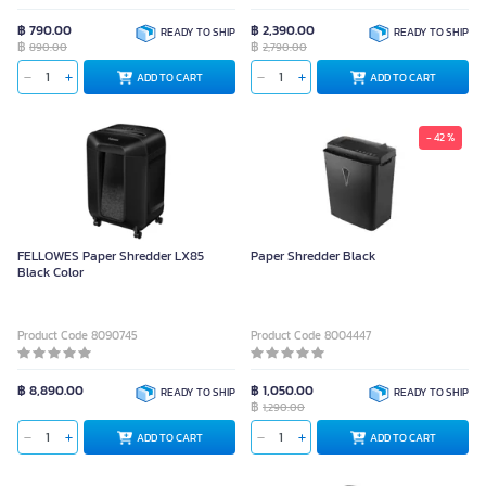
฿ 790.00
฿ 2,390.00
READY TO SHIP
READY TO SHIP
฿
฿
890.00
2,790.00
ADD TO CART
ADD TO CART
- 42 %
FELLOWES Paper Shredder LX85
Paper Shredder Black
Black Color
Product Code 8090745
Product Code 8004447
฿ 8,890.00
฿ 1,050.00
READY TO SHIP
READY TO SHIP
฿
1,290.00
ADD TO CART
ADD TO CART