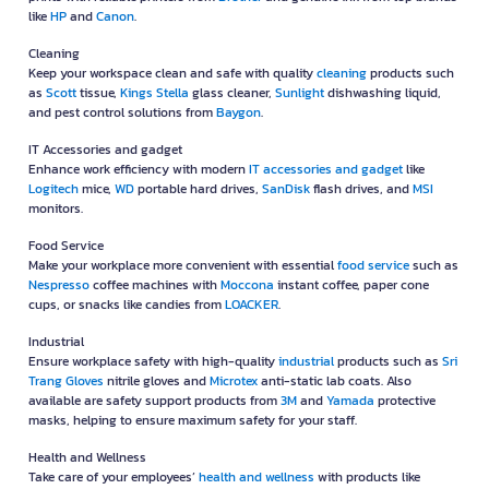
like
HP
and
Canon
.
Cleaning
Keep your workspace clean and safe with quality
cleaning
products such
as
Scott
tissue,
Kings Stella
glass cleaner,
Sunlight
dishwashing liquid,
and pest control solutions from
Baygon
.
IT Accessories and gadget
Enhance work efficiency with modern
IT accessories and gadget
like
Logitech
mice,
WD
portable hard drives,
SanDisk
flash drives, and
MSI
monitors.
Food Service
Make your workplace more convenient with essential
food service
such as
Nespresso
coffee machines with
Moccona
instant coffee, paper cone
cups, or snacks like candies from
LOACKER
.
Industrial
Ensure workplace safety with high-quality
industrial
products such as
Sri
Trang Gloves
nitrile gloves and
Microtex
anti-static lab coats. Also
available are safety support products from
3M
and
Yamada
protective
masks, helping to ensure maximum safety for your staff.
Health and Wellness
Take care of your employees’
health and wellness
with products like