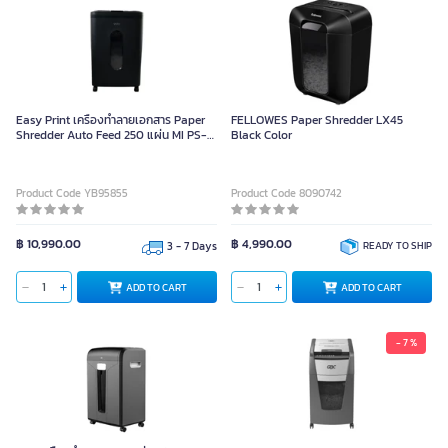
Easy Print เครื่องทำลายเอกสาร Paper
FELLOWES Paper Shredder LX45
Shredder Auto Feed 250 แผ่น MI PS-
Black Color
2Pro Box
Product Code YB95855
Product Code 8090742
฿ 10,990.00
฿ 4,990.00
3 - 7 Days
READY TO SHIP
ADD TO CART
ADD TO CART
- 7 %