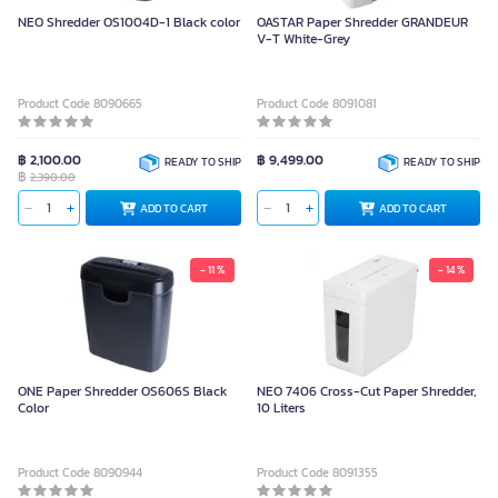
NEO Shredder OS1004D-1 Black color
OASTAR Paper Shredder GRANDEUR
V-T White-Grey
Product Code 8090665
Product Code 8091081
฿ 2,100.00
฿ 9,499.00
READY TO SHIP
READY TO SHIP
฿
2,390.00
ADD TO CART
ADD TO CART
- 11 %
- 14 %
ONE Paper Shredder OS606S Black
NEO 7406 Cross-Cut Paper Shredder,
Color
10 Liters
Product Code 8090944
Product Code 8091355