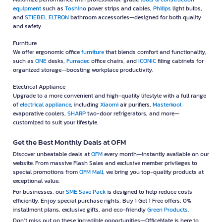
equipment
such as
Toshino
power strips and cables,
Philips
light bulbs,
and
STIEBEL ELTRON
bathroom accessories—designed for both quality
and safety.
Furniture
We offer ergonomic office
furniture
that blends comfort and functionality,
such as
ONE
desks,
Furradec
office chairs, and
ICONIC
filing cabinets for
organized storage—boosting workplace productivity.
Electrical Appliance
Upgrade to a more convenient and high-quality lifestyle with a full range
of
electrical appliance
, including
Xiaomi
air purifiers,
Masterkool
evaporative coolers,
SHARP
two-door refrigerators, and more—
customized to suit your lifestyle.
Get the Best Monthly Deals at OFM
Discover unbeatable deals at
OFM
every month—instantly available on our
website. From massive Flash Sales and exclusive member privileges to
special promotions from
OFM Mall
, we bring you top-quality products at
exceptional value.
For businesses, our
SME Save Pack
is designed to help reduce costs
efficiently. Enjoy special purchase rights, Buy 1 Get 1 Free offers, 0%
installment plans, exclusive gifts, and eco-friendly
Green Products
.
Don’t miss out on these incredible opportunities—OfficeMate is here to