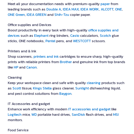
Meet all your documentation needs with premium-quality
paper
from
leading brands such as
Double A
,
IDEA MAX
,
IDEA WORK
,
ALCOTT
,
ONE
,
ONE Green
,
IDEA GREEN
and
Shih-Tzu
copier paper.
Office supplies and Devices
Boost productivity in every task with high-quality
office supplies and
devices
such as
Elephant
ring binders,
Casio
calculators,
Scotch
glue
sticks, ONE notebooks,
Pentel
pens, and
WESTCOTT
scissors.
Printers and & Ink
Shop scanners,
printers and ink
cartridges to ensure sharp, high-quality
prints with reliable printers from
Brother
and genuine ink from top brands
like
HP
and
Canon
.
Cleaning
Keep your workspace clean and safe with quality
cleaning
products such
as
Scott
tissue,
Kings Stella
glass cleaner,
Sunlight
dishwashing liquid,
and pest control solutions from
Baygon
.
IT Accessories and gadget
Enhance work efficiency with modern
IT accessories and gadget
like
Logitech
mice,
WD
portable hard drives,
SanDisk
flash drives, and
MSI
monitors.
Food Service