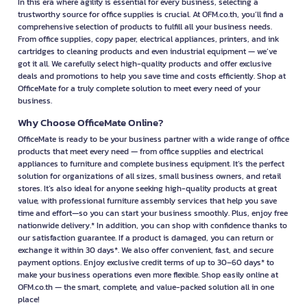
In this era where agility is essential for every business, selecting a
trustworthy source for office supplies is crucial. At OFM.co.th, you’ll find a
comprehensive selection of products to fulfill all your business needs.
From office supplies, copy paper, electrical appliances, printers, and ink
cartridges to cleaning products and even industrial equipment — we’ve
got it all. We carefully select high-quality products and offer exclusive
deals and promotions to help you save time and costs efficiently. Shop at
OfficeMate for a truly complete solution to meet every need of your
business.
Why Choose OfficeMate Online?
OfficeMate is ready to be your business partner with a wide range of office
products that meet every need — from office supplies and electrical
appliances to furniture and complete business equipment. It’s the perfect
solution for organizations of all sizes, small business owners, and retail
stores. It’s also ideal for anyone seeking high-quality products at great
value, with professional furniture assembly services that help you save
time and effort—so you can start your business smoothly. Plus, enjoy free
nationwide delivery.* In addition, you can shop with confidence thanks to
our satisfaction guarantee. If a product is damaged, you can return or
exchange it within 30 days*. We also offer convenient, fast, and secure
payment options. Enjoy exclusive credit terms of up to 30–60 days* to
make your business operations even more flexible. Shop easily online at
OFM.co.th — the smart, complete, and value-packed solution all in one
place!