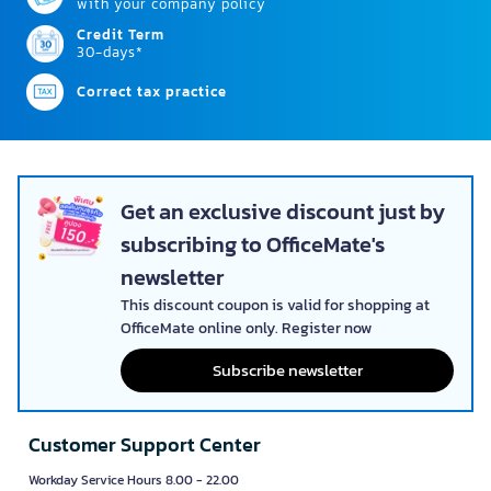
with your company policy
Credit Term
30-days*
Correct tax practice
Get an exclusive discount just by
subscribing to OfficeMate's
newsletter
This discount coupon is valid for shopping at
OfficeMate online only. Register now
Subscribe newsletter
Customer Support Center
Workday Service Hours 8.00 - 22.00