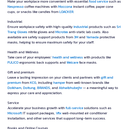
Make your workplace more convenient with essential
food service
such as
Nespresso
coffee machines with
Moccona
instant coffee, paper cone
cups, or snacks like candies from
LOACKER
.
Industrial
Ensure workplace safety with high-quality
industrial
products such as
Sri
Trang Gloves
nitrile gloves and
Microtex
anti-static lab coats. Also
available are safety support products from
3M
and
Yamada
protective
masks, helping to ensure maximum safety for your staff.
Health and Wellness
Take care of your employees’
health and wellness
with products like
FULICO
ergonomic back supports and
Welcare
face masks.
Gift and premium
Leave a lasting impression on your clients and partners with
gift and
premium
from
KCG
, including
hamper
from well-known brands like
Doikham
,
Doitung
,
BRANDS
, and
Abhaibhubejhr
— a meaningful way to
express your care and appreciation.
Service
Accelerate your business growth with
full-service
solutions such as
Microsoft
IT support packages,
Vfix
wall-mounted air conditioner
installation, and other services that support long-term success.
Books and Online Courses