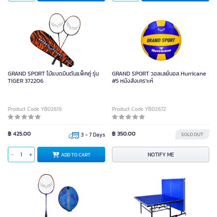
GRAND SPORT ไม้แบดมินตันแพ็คคู่ รุ่น
GRAND SPORT วอลเลย์บอล Hurricane
TIGER 372206
#5 หนังสังเคราะห์
Product Code YB02619
Product Code YB02672
฿ 425.00
฿ 350.00
3 - 7 Days
SOLD OUT
NOTIFY ME
ADD TO CART