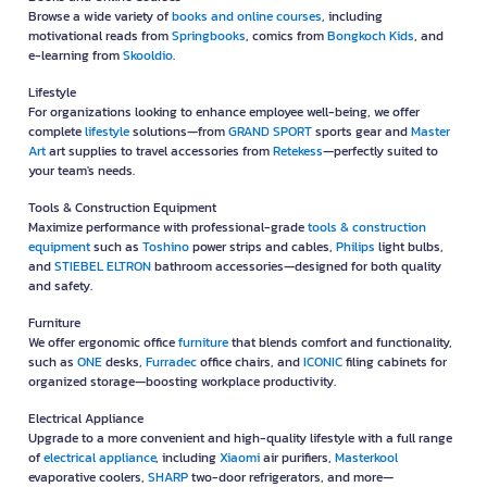
Browse a wide variety of
books and online courses
, including
motivational reads from
Springbooks
, comics from
Bongkoch Kids
, and
e-learning from
Skooldio
.
Lifestyle
For organizations looking to enhance employee well-being, we offer
complete
lifestyle
solutions—from
GRAND SPORT
sports gear and
Master
Art
art supplies to travel accessories from
Retekess
—perfectly suited to
your team's needs.
Tools & Construction Equipment
Maximize performance with professional-grade
tools & construction
equipment
such as
Toshino
power strips and cables,
Philips
light bulbs,
and
STIEBEL ELTRON
bathroom accessories—designed for both quality
and safety.
Furniture
We offer ergonomic office
furniture
that blends comfort and functionality,
such as
ONE
desks,
Furradec
office chairs, and
ICONIC
filing cabinets for
organized storage—boosting workplace productivity.
Electrical Appliance
Upgrade to a more convenient and high-quality lifestyle with a full range
of
electrical appliance
, including
Xiaomi
air purifiers,
Masterkool
evaporative coolers,
SHARP
two-door refrigerators, and more—