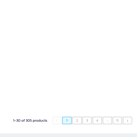
…
1-30 of 305 products
1
2
3
4
11