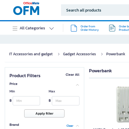
Order from
Order b
All Categories
Order History
Produc
IT Accessories and gadget
Gadget Accessories
Powerbank
Powerbank
Product Filters
Clear All
Price
Min
Max
฿
฿
MARK Powerbank 
Apply filter
Brand
Clear