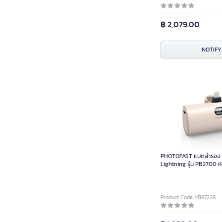
VIVAN
JBL
฿ 2,079.00
Ugreen
Marshall
NOTIFY
Xiaomi Youpin
Eloop & Orsen
ROBOT
ALPHAX
PHOTOFAST แบตสำรอง L
Lightning รุ่น PB2700 
ชานม
Product Code YB97228