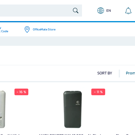
EN
y
OfficeMate Store
t Code
SORT BY
Prom
- 16 %
- 11 %
10,000 mAH White
Coler
359.00