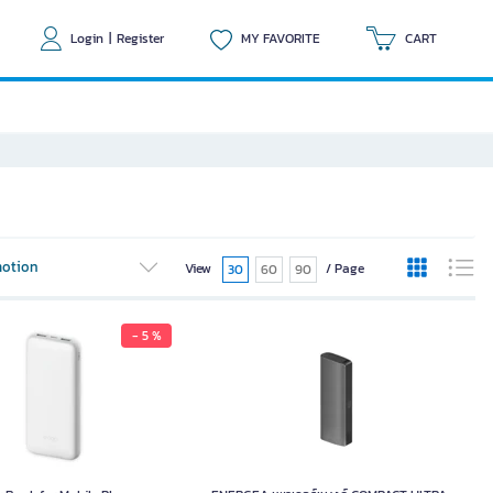
Login
|
Register
MY FAVORITE
CART
otion
View
/ Page
30
60
90
- 5 %