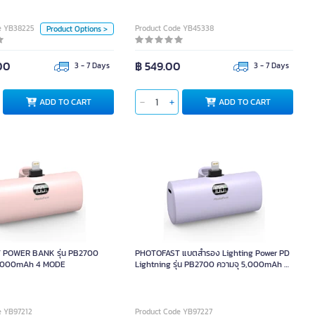
Color
e YB38225
Product Code YB45338
Product Options >
00
฿ 549.00
3 - 7 Days
3 - 7 Days
TO CART
ADD TO CART
ADD TO CART
 POWER BANK รุ่น PB2700
PHOTOFAST แบตสำรอง Lighting Power PD
 5000mAh 4 MODE
Lightning รุ่น PB2700 ความจุ 5,000mAh สี
ม่วง
e YB97212
Product Code YB97227