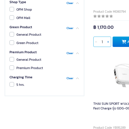
Shop Type
Clear
ALPHA X
OFM Shop
Product Code M080794
Non-Brand
OFM Mall
MARK
฿ 1,170.00
Green Product
Clear
ENERGEA
General Product
CUKTECH
Green Product
Belkin
Premium Product
Clear
ORSEN
General Product
THAI SUN SPORT
Premium Product
OKAWA
Charging Time
Clear
Mofit
5 hrs.
NUBWO
RiZZ
THAI SUN SPORT พาวเวอร
Eloop
Fast Charge รุ่น GDG-0
15000mAh
Anitech
Kemei
Product Code YB95289