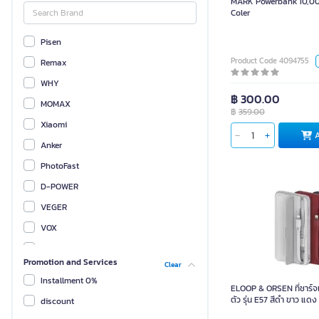
MARK Powerbank 10,000 mAH White
Coler
Pisen
Product Code 4094755
Remax
WHY
฿ 300.00
MOMAX
฿
359.00
Xiaomi
ADD TO CART
Anker
PhotoFast
D-POWER
VEGER
VOX
Uvolt
Promotion and Services
Clear
Philips
Installment 0%
ELOOP & ORSEN ที่ชาร์
ASAKI
ตัว รุ่น E57 สีดำ ขาว 
discount
UKIKI