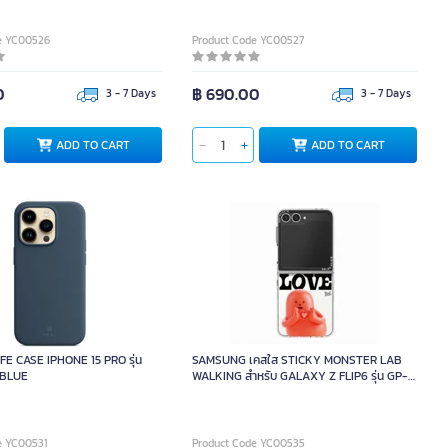
e YC00526
Product Code YC00527
0
฿ 690.00
3 - 7 Days
3 - 7 Days
ADD TO CART
ADD TO CART
E CASE IPHONE 15 PRO รุ่น
SAMSUNG เคสใส STICKY MONSTER LAB
 BLUE
WALKING สำหรับ GALAXY Z FLIP6 รุ่น GP-
FPF741SBERW
e YC00531
Product Code YC00535