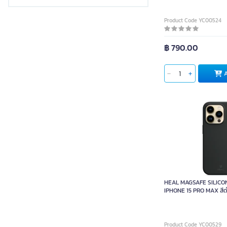
Product Code YC00524
฿ 790.00
HEAL MAGSAFE SILICON
IPHONE 15 PRO MAX สีด
Product Code YC00529