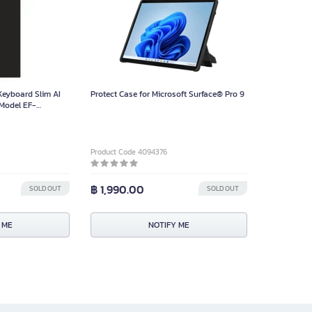
eyboard Slim AI
Protect Case for Microsoft Surface® Pro 9
 Model EF-
Product Code 4094376
฿ 1,990.00
SOLD OUT
SOLD OUT
 ME
NOTIFY ME