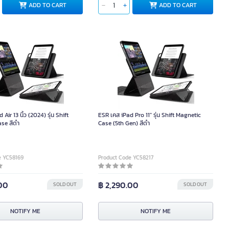
ADD TO CART
ADD TO CART
Air 13 นิ้ว (2024) รุ่น Shift
ESR เคส iPad Pro 11″ รุ่น Shift Magnetic
se สีดำ
Case (5th Gen) สีดำ
e YC58169
Product Code YC58217
.00
฿ 2,290.00
SOLD OUT
SOLD OUT
NOTIFY ME
NOTIFY ME