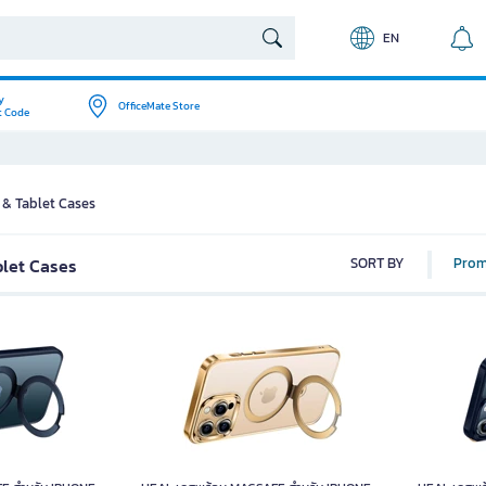
EN
y
OfficeMate Store
t Code
 & Tablet Cases
blet Cases
SORT BY
Prom