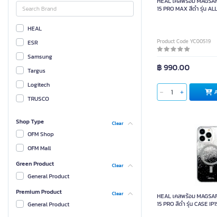
HEAL เคสพร้อม MAGSAF
15 PRO MAX สีดำ รุ่น A
HEAL
Product Code YC00519
ESR
Samsung
฿ 990.00
Targus
Logitech
TRUSCO
Shop Type
Clear
OFM Shop
OFM Mall
Green Product
Clear
General Product
Premium Product
Clear
HEAL เคสพร้อม MAGSAF
15 PRO สีดำ รุ่น CASE I
General Product