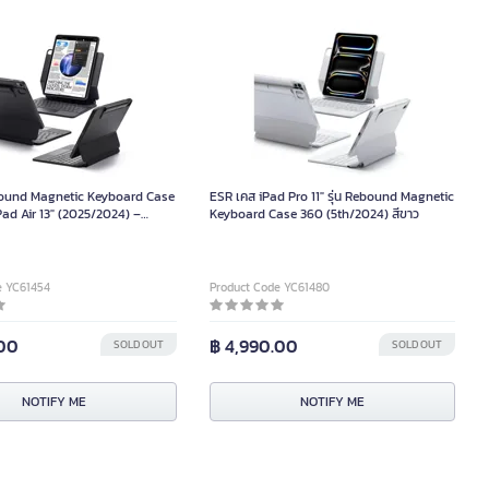
ebound Magnetic Keyboard Case
ESR เคส iPad Pro 11″ รุ่น Rebound Magnetic
Pad Air 13" (2025/2024) –
Keyboard Case 360 (5th/2024) สีขาว
 English สีเทา-ดำ
e YC61454
Product Code YC61480
.00
฿ 4,990.00
SOLD OUT
SOLD OUT
NOTIFY ME
NOTIFY ME