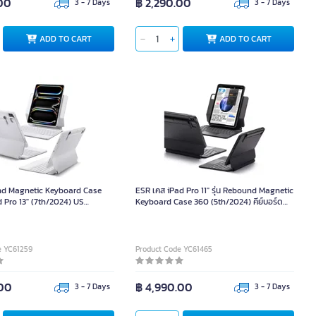
.00
฿ 2,290.00
3 - 7 Days
3 - 7 Days
ADD TO CART
ADD TO CART
d Magnetic Keyboard Case
ESR เคส iPad Pro 11″ รุ่น Rebound Magnetic
ad Pro 13″ (7th/2024) US
Keyboard Case 360 (5th/2024) คีย์บอร์ด
yboard White
US English สีเทา-ดำ
e YC61259
Product Code YC61465
.00
฿ 4,990.00
3 - 7 Days
3 - 7 Days