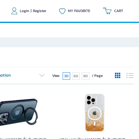
Login
|
Register
MY FAVORITE
CART
otion
View
/ Page
30
60
90