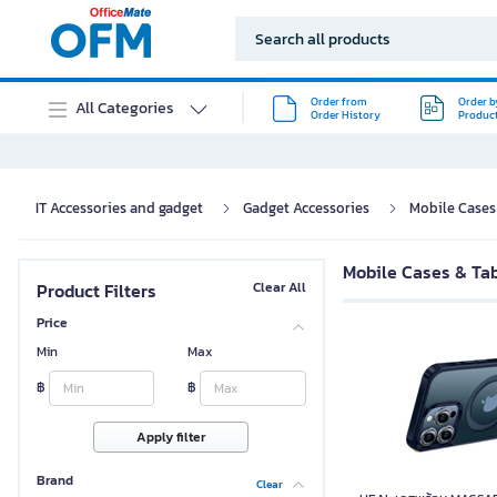
Order from
Order b
All Categories
Order History
Produc
IT Accessories and gadget
Gadget Accessories
Mobile Cases
Mobile Cases & Ta
Product Filters
Clear All
Price
Min
Max
฿
฿
Apply filter
Brand
Clear