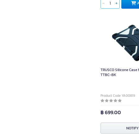
TRUSCO Silicone Case f
TTBC-BK
Product Code YA00819
฿ 699.00
NOTIFY