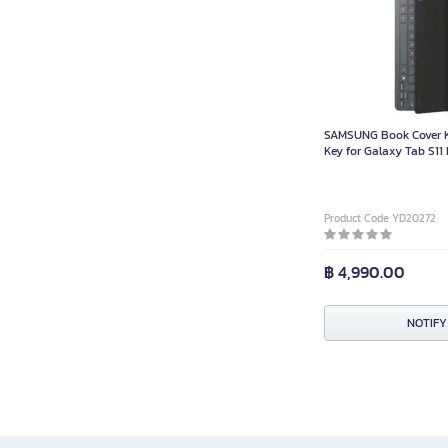
SAMSUNG Book Cover K
Key for Galaxy Tab S11
DX730UBEGTH
Product Code YD20272
฿ 4,990.00
NOTIFY