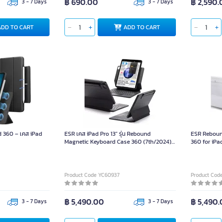
฿ 690.00
฿ 2,590
3 - 7 Days
3 - 7 Days
ADD TO CART
ADD TO CART
d 360 – เคส iPad
ESR เคส iPad Pro 13″ รุ่น Rebound
ESR Reboun
Magnetic Keyboard Case 360 (7th/2024)
360 ​​for iP
– คีย์บอร์ด US English สีเทา-ดำ
English Ke
Product Code YC60937
Product Cod
฿ 5,490.00
฿ 5,490
3 - 7 Days
3 - 7 Days