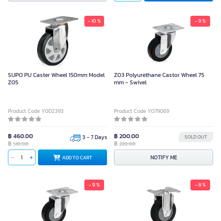
- 10 %
- 9 %
SUPO PU Caster Wheel 150mm Model
Z03 Polyurethane Castor Wheel 75
Z05
mm - Swivel
Product Code Y002393
Product Code Y079069
฿ 460.00
฿ 200.00
3 - 7 Days
SOLD OUT
฿
฿
510.00
220.00
NOTIFY ME
ADD TO CART
- 9 %
- 8 %