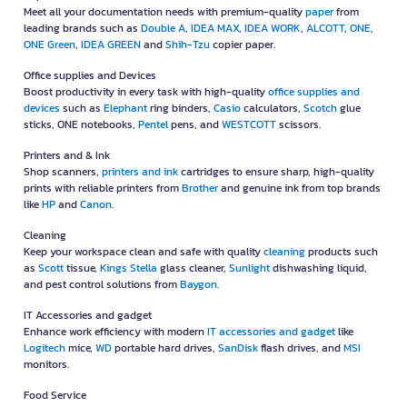
Meet all your documentation needs with premium-quality
paper
from
leading brands such as
Double A
,
IDEA MAX
,
IDEA WORK
,
ALCOTT
,
ONE
,
ONE Green
,
IDEA GREEN
and
Shih-Tzu
copier paper.
Office supplies and Devices
Boost productivity in every task with high-quality
office supplies and
devices
such as
Elephant
ring binders,
Casio
calculators,
Scotch
glue
sticks, ONE notebooks,
Pentel
pens, and
WESTCOTT
scissors.
Printers and & Ink
Shop scanners,
printers and ink
cartridges to ensure sharp, high-quality
prints with reliable printers from
Brother
and genuine ink from top brands
like
HP
and
Canon
.
Cleaning
Keep your workspace clean and safe with quality
cleaning
products such
as
Scott
tissue,
Kings Stella
glass cleaner,
Sunlight
dishwashing liquid,
and pest control solutions from
Baygon
.
IT Accessories and gadget
Enhance work efficiency with modern
IT accessories and gadget
like
Logitech
mice,
WD
portable hard drives,
SanDisk
flash drives, and
MSI
monitors.
Food Service