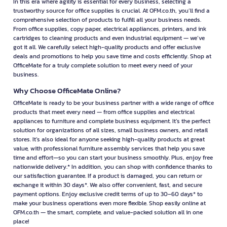
In this era where agility is essential for every business, selecting a
trustworthy source for office supplies is crucial. At OFM.co.th, you’ll find a
comprehensive selection of products to fulfill all your business needs.
From office supplies, copy paper, electrical appliances, printers, and ink
cartridges to cleaning products and even industrial equipment — we’ve
got it all. We carefully select high-quality products and offer exclusive
deals and promotions to help you save time and costs efficiently. Shop at
OfficeMate for a truly complete solution to meet every need of your
business.
Why Choose OfficeMate Online?
OfficeMate is ready to be your business partner with a wide range of office
products that meet every need — from office supplies and electrical
appliances to furniture and complete business equipment. It’s the perfect
solution for organizations of all sizes, small business owners, and retail
stores. It’s also ideal for anyone seeking high-quality products at great
value, with professional furniture assembly services that help you save
time and effort—so you can start your business smoothly. Plus, enjoy free
nationwide delivery.* In addition, you can shop with confidence thanks to
our satisfaction guarantee. If a product is damaged, you can return or
exchange it within 30 days*. We also offer convenient, fast, and secure
payment options. Enjoy exclusive credit terms of up to 30–60 days* to
make your business operations even more flexible. Shop easily online at
OFM.co.th — the smart, complete, and value-packed solution all in one
place!