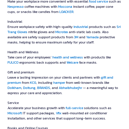
Make your workplace more convenient with essential
food service
such as
Nespresso
coffee machines with
Moccona
instant coffee, paper cone
cups, or snacks like candies from
LOACKER
.
Industrial
Ensure workplace safety with high-quality
industrial
products such as
Sri
Trang Gloves
nitrile gloves and
Microtex
anti-static lab coats. Also
available are safety support products from
3M
and
Yamada
protective
masks, helping to ensure maximum safety for your staff.
Health and Wellness
Take care of your employees’
health and wellness
with products like
FULICO
ergonomic back supports and
Welcare
face masks.
Gift and premium
Leave a lasting impression on your clients and partners with
gift and
premium
from
KCG
, including
hamper
from well-known brands like
Doikham
,
Doitung
,
BRANDS
, and
Abhaibhubejhr
— a meaningful way to
express your care and appreciation.
Service
Accelerate your business growth with
full-service
solutions such as
Microsoft
IT support packages,
Vfix
wall-mounted air conditioner
installation, and other services that support long-term success.
Books and Online Courses