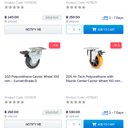
Product Code Y079076
Product Code Y079071
฿ 240.00
฿ 250.00
SOLD OUT
3 - 7 Days
฿
฿
270.00
280.00
NOTIFY ME
ADD TO CART
- 11 %
- 10 %
Z03 Polyurethane Castor Wheel 100
Z05 Hi-Tech Polyurethane with
mm - Swivel+Brake D
Plastic Center Castor Wheel 150 mm -
Swivel+D Brake
Product Code Y079075
Product Code Y079057
฿ 250.00
฿ 530.00
SOLD OUT
3 - 7 Days
฿
฿
280.00
590.00
NOTIFY ME
ADD TO CART