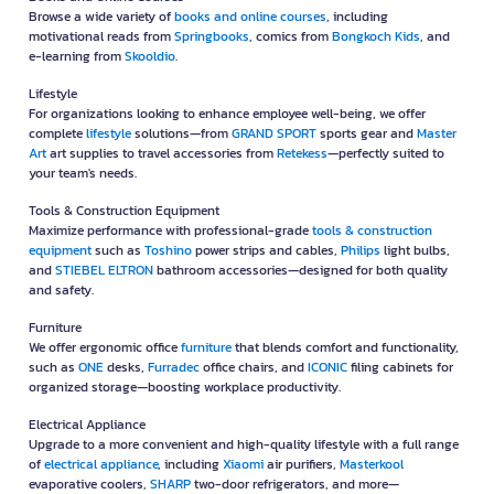
Browse a wide variety of
books and online courses
, including
motivational reads from
Springbooks
, comics from
Bongkoch Kids
, and
e-learning from
Skooldio
.
Lifestyle
For organizations looking to enhance employee well-being, we offer
complete
lifestyle
solutions—from
GRAND SPORT
sports gear and
Master
Art
art supplies to travel accessories from
Retekess
—perfectly suited to
your team's needs.
Tools & Construction Equipment
Maximize performance with professional-grade
tools & construction
equipment
such as
Toshino
power strips and cables,
Philips
light bulbs,
and
STIEBEL ELTRON
bathroom accessories—designed for both quality
and safety.
Furniture
We offer ergonomic office
furniture
that blends comfort and functionality,
such as
ONE
desks,
Furradec
office chairs, and
ICONIC
filing cabinets for
organized storage—boosting workplace productivity.
Electrical Appliance
Upgrade to a more convenient and high-quality lifestyle with a full range
of
electrical appliance
, including
Xiaomi
air purifiers,
Masterkool
evaporative coolers,
SHARP
two-door refrigerators, and more—