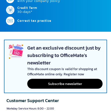
with your company policy
Credit Term
30-days*
Correct tax practice
Get an exclusive discount just by
subscribing to OfficeMate's
newsletter
This discount coupon is valid for shopping at
OfficeMate online only. Register now
Subscribe newsletter
Customer Support Center
Workday Service Hours 8.00 - 22.00