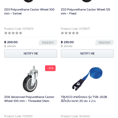
Z03 Polyurethane Castor Wheel 100
Z03 Polyurethane Castor Wheel 125
mm - Swivel
mm - Fixed
Product Code Y079073
Product Code Y079077
฿ 200.00
฿ 230.00
SOLD OUT
SOLD OUT
฿
฿
220.00
250.00
NOTIFY ME
NOTIFY ME
- 6 %
Z08 Advanced Polyurethane Castor
TRUSCO สายรัดของ รุ่น TSB-202B
Wheel 100 mm - Threaded Stem
สีน้ำเงิน ขนาด 20 มม. x 2 ม.
Product Code Y079101
Product Code YA42642