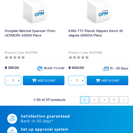
Pumpkin Ratchet Spanner 17mm
KING TTC Plastic Nippers 6inch 45
ULTRACRV 44890 Piece
degree AN150A Piece
Product Code 9A07365
Product Code 9A07368
฿ 339.00
฿ 600.00
READY TO SHIP
15 - 30 Days
ADD TO CART
ADD TO CART
1-30 of 371 products
1
2
3
13
Satisfaction guaranteed
Back in 30 days*
Set up approval system