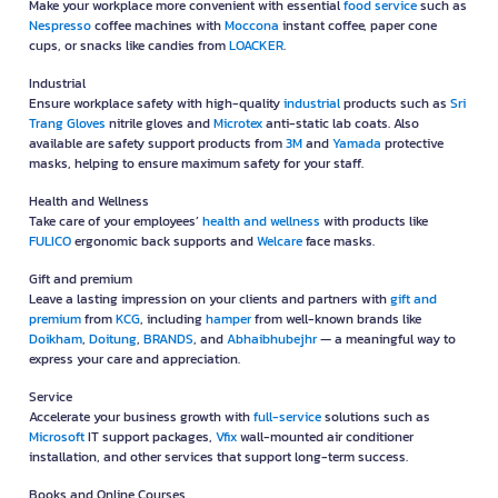
Make your workplace more convenient with essential
food service
such as
Nespresso
coffee machines with
Moccona
instant coffee, paper cone
cups, or snacks like candies from
LOACKER
.
Industrial
Ensure workplace safety with high-quality
industrial
products such as
Sri
Trang Gloves
nitrile gloves and
Microtex
anti-static lab coats. Also
available are safety support products from
3M
and
Yamada
protective
masks, helping to ensure maximum safety for your staff.
Health and Wellness
Take care of your employees’
health and wellness
with products like
FULICO
ergonomic back supports and
Welcare
face masks.
Gift and premium
Leave a lasting impression on your clients and partners with
gift and
premium
from
KCG
, including
hamper
from well-known brands like
Doikham
,
Doitung
,
BRANDS
, and
Abhaibhubejhr
— a meaningful way to
express your care and appreciation.
Service
Accelerate your business growth with
full-service
solutions such as
Microsoft
IT support packages,
Vfix
wall-mounted air conditioner
installation, and other services that support long-term success.
Books and Online Courses