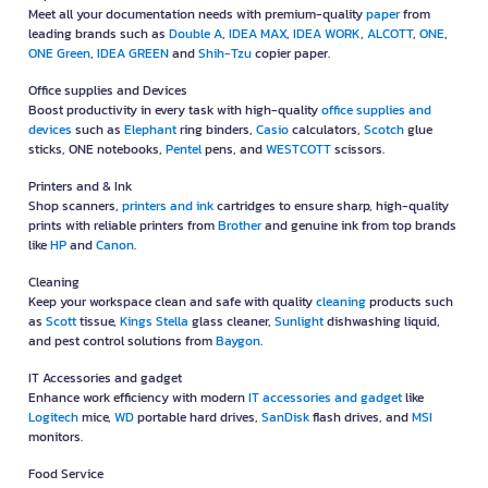
Meet all your documentation needs with premium-quality
paper
from
leading brands such as
Double A
,
IDEA MAX
,
IDEA WORK
,
ALCOTT
,
ONE
,
ONE Green
,
IDEA GREEN
and
Shih-Tzu
copier paper.
Office supplies and Devices
Boost productivity in every task with high-quality
office supplies and
devices
such as
Elephant
ring binders,
Casio
calculators,
Scotch
glue
sticks, ONE notebooks,
Pentel
pens, and
WESTCOTT
scissors.
Printers and & Ink
Shop scanners,
printers and ink
cartridges to ensure sharp, high-quality
prints with reliable printers from
Brother
and genuine ink from top brands
like
HP
and
Canon
.
Cleaning
Keep your workspace clean and safe with quality
cleaning
products such
as
Scott
tissue,
Kings Stella
glass cleaner,
Sunlight
dishwashing liquid,
and pest control solutions from
Baygon
.
IT Accessories and gadget
Enhance work efficiency with modern
IT accessories and gadget
like
Logitech
mice,
WD
portable hard drives,
SanDisk
flash drives, and
MSI
monitors.
Food Service