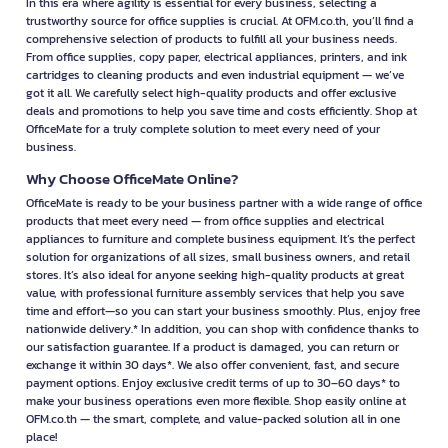
In this era where agility is essential for every business, selecting a
trustworthy source for office supplies is crucial. At OFM.co.th, you’ll find a
comprehensive selection of products to fulfill all your business needs.
From office supplies, copy paper, electrical appliances, printers, and ink
cartridges to cleaning products and even industrial equipment — we’ve
got it all. We carefully select high-quality products and offer exclusive
deals and promotions to help you save time and costs efficiently. Shop at
OfficeMate for a truly complete solution to meet every need of your
business.
Why Choose OfficeMate Online?
OfficeMate is ready to be your business partner with a wide range of office
products that meet every need — from office supplies and electrical
appliances to furniture and complete business equipment. It’s the perfect
solution for organizations of all sizes, small business owners, and retail
stores. It’s also ideal for anyone seeking high-quality products at great
value, with professional furniture assembly services that help you save
time and effort—so you can start your business smoothly. Plus, enjoy free
nationwide delivery.* In addition, you can shop with confidence thanks to
our satisfaction guarantee. If a product is damaged, you can return or
exchange it within 30 days*. We also offer convenient, fast, and secure
payment options. Enjoy exclusive credit terms of up to 30–60 days* to
make your business operations even more flexible. Shop easily online at
OFM.co.th — the smart, complete, and value-packed solution all in one
place!