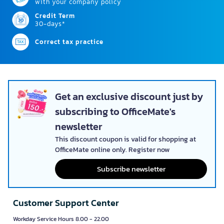
with your company policy
Credit Term
30-days*
Correct tax practice
Get an exclusive discount just by
subscribing to OfficeMate's
newsletter
This discount coupon is valid for shopping at
OfficeMate online only. Register now
Subscribe newsletter
Customer Support Center
Workday Service Hours 8.00 - 22.00