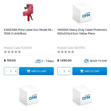
KANZAWA Price Label Gun Model ML-
YAMADA Heavy Duty Cable Protectors
1508 (1 Unit/Box)
100x24.5x4.5cm Yellow Piece
Product Code YC52070
Product Code 9A07355
฿ 759.00
฿ 1,690.00
3 - 7 Days
READY TO SHIP
ADD TO CART
ADD TO CART