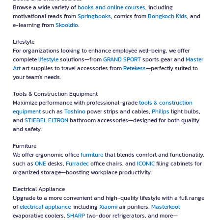
Browse a wide variety of
books and online courses
, including
motivational reads from
Springbooks
, comics from
Bongkoch Kids
, and
e-learning from
Skooldio
.
Lifestyle
For organizations looking to enhance employee well-being, we offer
complete
lifestyle
solutions—from
GRAND SPORT
sports gear and
Master
Art
art supplies to travel accessories from
Retekess
—perfectly suited to
your team's needs.
Tools & Construction Equipment
Maximize performance with professional-grade
tools & construction
equipment
such as
Toshino
power strips and cables,
Philips
light bulbs,
and
STIEBEL ELTRON
bathroom accessories—designed for both quality
and safety.
Furniture
We offer ergonomic office
furniture
that blends comfort and functionality,
such as
ONE
desks,
Furradec
office chairs, and
ICONIC
filing cabinets for
organized storage—boosting workplace productivity.
Electrical Appliance
Upgrade to a more convenient and high-quality lifestyle with a full range
of
electrical appliance
, including
Xiaomi
air purifiers,
Masterkool
evaporative coolers,
SHARP
two-door refrigerators, and more—