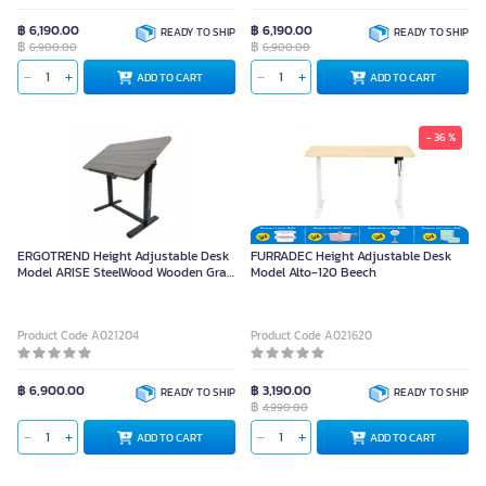
฿ 6,190.00
฿ 6,190.00
READY TO SHIP
READY TO SHIP
฿
฿
6,900.00
6,900.00
ADD TO CART
ADD TO CART
- 36 %
ERGOTREND Height Adjustable Desk
FURRADEC Height Adjustable Desk
Model ARISE SteelWood Wooden Gray
Model Alto-120 Beech
Black
Product Code A021204
Product Code A021620
฿ 6,900.00
฿ 3,190.00
READY TO SHIP
READY TO SHIP
฿
4,990.00
ADD TO CART
ADD TO CART