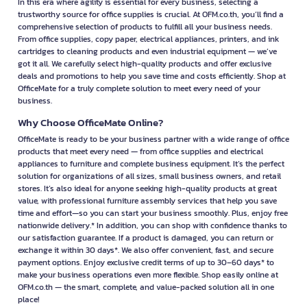
In this era where agility is essential for every business, selecting a
trustworthy source for office supplies is crucial. At OFM.co.th, you’ll find a
comprehensive selection of products to fulfill all your business needs.
From office supplies, copy paper, electrical appliances, printers, and ink
cartridges to cleaning products and even industrial equipment — we’ve
got it all. We carefully select high-quality products and offer exclusive
deals and promotions to help you save time and costs efficiently. Shop at
OfficeMate for a truly complete solution to meet every need of your
business.
Why Choose OfficeMate Online?
OfficeMate is ready to be your business partner with a wide range of office
products that meet every need — from office supplies and electrical
appliances to furniture and complete business equipment. It’s the perfect
solution for organizations of all sizes, small business owners, and retail
stores. It’s also ideal for anyone seeking high-quality products at great
value, with professional furniture assembly services that help you save
time and effort—so you can start your business smoothly. Plus, enjoy free
nationwide delivery.* In addition, you can shop with confidence thanks to
our satisfaction guarantee. If a product is damaged, you can return or
exchange it within 30 days*. We also offer convenient, fast, and secure
payment options. Enjoy exclusive credit terms of up to 30–60 days* to
make your business operations even more flexible. Shop easily online at
OFM.co.th — the smart, complete, and value-packed solution all in one
place!