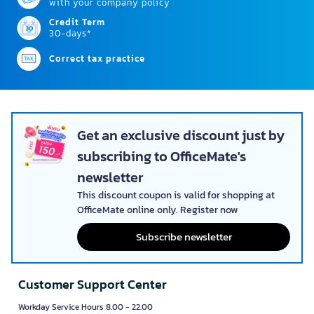
with your company policy
Credit Term
30-days*
Correct tax practice
Get an exclusive discount just by
subscribing to OfficeMate's
newsletter
This discount coupon is valid for shopping at
OfficeMate online only. Register now
Subscribe newsletter
Customer Support Center
Workday Service Hours 8.00 - 22.00