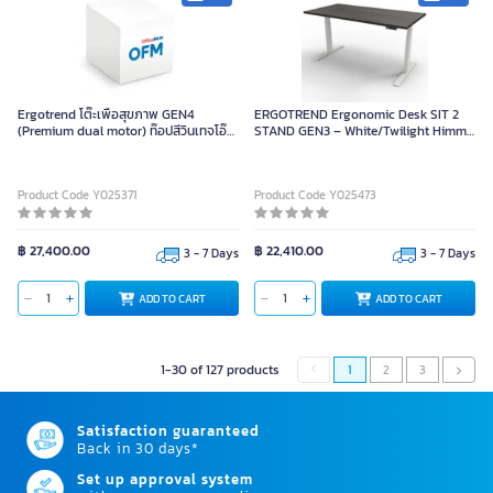
Ergotrend โต๊ะเพื่อสุขภาพ GEN4
ERGOTREND Ergonomic Desk SIT 2
(Premium dual motor) ท๊อปสีวินเทจโอ๊ค
STAND GEN3 – White/Twilight Himm,
ขาสีดำ-180 x 75
Size 120x70 cm
Product Code Y025371
Product Code Y025473
฿ 27,400.00
฿ 22,410.00
3 - 7 Days
3 - 7 Days
ADD TO CART
ADD TO CART
1-30 of 127 products
1
2
3
Satisfaction guaranteed
Back in 30 days*
Set up approval system