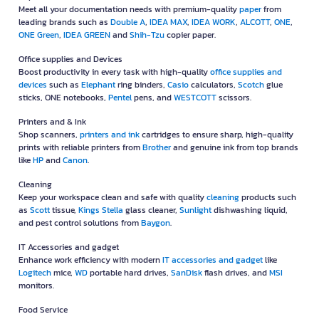
Meet all your documentation needs with premium-quality
paper
from
leading brands such as
Double A
,
IDEA MAX
,
IDEA WORK
,
ALCOTT
,
ONE
,
ONE Green
,
IDEA GREEN
and
Shih-Tzu
copier paper.
Office supplies and Devices
Boost productivity in every task with high-quality
office supplies and
devices
such as
Elephant
ring binders,
Casio
calculators,
Scotch
glue
sticks, ONE notebooks,
Pentel
pens, and
WESTCOTT
scissors.
Printers and & Ink
Shop scanners,
printers and ink
cartridges to ensure sharp, high-quality
prints with reliable printers from
Brother
and genuine ink from top brands
like
HP
and
Canon
.
Cleaning
Keep your workspace clean and safe with quality
cleaning
products such
as
Scott
tissue,
Kings Stella
glass cleaner,
Sunlight
dishwashing liquid,
and pest control solutions from
Baygon
.
IT Accessories and gadget
Enhance work efficiency with modern
IT accessories and gadget
like
Logitech
mice,
WD
portable hard drives,
SanDisk
flash drives, and
MSI
monitors.
Food Service