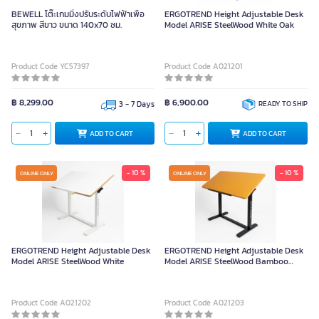
BEWELL โต๊ะเกมมิ่งปรับระดับไฟฟ้าเพื่อ
ERGOTREND Height Adjustable Desk
สุขภาพ สีขาว ขนาด 140x70 ซม.
Model ARISE SteelWood White Oak
Product Code YC57397
Product Code A021201
฿ 8,299.00
฿ 6,900.00
3 - 7 Days
READY TO SHIP
ADD TO CART
ADD TO CART
- 10 %
- 10 %
ONLINE ONLY
ONLINE ONLY
ERGOTREND Height Adjustable Desk
ERGOTREND Height Adjustable Desk
Model ARISE SteelWood White
Model ARISE SteelWood Bamboo
Black
Product Code A021202
Product Code A021203