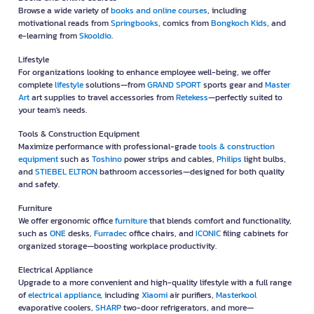
Browse a wide variety of
books and online courses
, including
motivational reads from
Springbooks
, comics from
Bongkoch Kids
, and
e-learning from
Skooldio
.
Lifestyle
For organizations looking to enhance employee well-being, we offer
complete
lifestyle
solutions—from
GRAND SPORT
sports gear and
Master
Art
art supplies to travel accessories from
Retekess
—perfectly suited to
your team's needs.
Tools & Construction Equipment
Maximize performance with professional-grade
tools & construction
equipment
such as
Toshino
power strips and cables,
Philips
light bulbs,
and
STIEBEL ELTRON
bathroom accessories—designed for both quality
and safety.
Furniture
We offer ergonomic office
furniture
that blends comfort and functionality,
such as
ONE
desks,
Furradec
office chairs, and
ICONIC
filing cabinets for
organized storage—boosting workplace productivity.
Electrical Appliance
Upgrade to a more convenient and high-quality lifestyle with a full range
of
electrical appliance
, including
Xiaomi
air purifiers,
Masterkool
evaporative coolers,
SHARP
two-door refrigerators, and more—