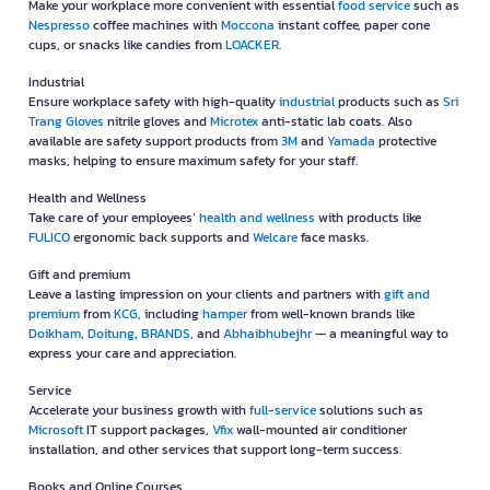
Make your workplace more convenient with essential
food service
such as
Nespresso
coffee machines with
Moccona
instant coffee, paper cone
cups, or snacks like candies from
LOACKER
.
Industrial
Ensure workplace safety with high-quality
industrial
products such as
Sri
Trang Gloves
nitrile gloves and
Microtex
anti-static lab coats. Also
available are safety support products from
3M
and
Yamada
protective
masks, helping to ensure maximum safety for your staff.
Health and Wellness
Take care of your employees’
health and wellness
with products like
FULICO
ergonomic back supports and
Welcare
face masks.
Gift and premium
Leave a lasting impression on your clients and partners with
gift and
premium
from
KCG
, including
hamper
from well-known brands like
Doikham
,
Doitung
,
BRANDS
, and
Abhaibhubejhr
— a meaningful way to
express your care and appreciation.
Service
Accelerate your business growth with
full-service
solutions such as
Microsoft
IT support packages,
Vfix
wall-mounted air conditioner
installation, and other services that support long-term success.
Books and Online Courses