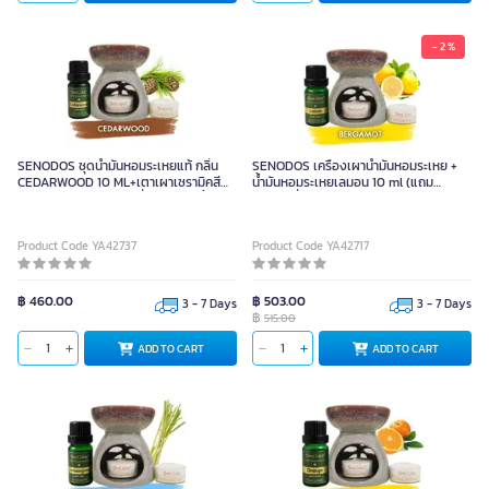
- 2 %
SENODOS ชุดน้ำมันหอมระเหยแท้ กลิ่น
SENODOS เครื่องเผาน้ำมันหอมระเหย +
CEDARWOOD 10 ML+เตาเผาเซรามิคสี
น้ำมันหอมระเหยเลมอน 10 ml (แถม
เขียวหยก (แถมเทียนไขถั่วเหลือง 2 ชิ้น)
เทียนไขถั่วเหลือง)
Product Code YA42737
Product Code YA42717
฿ 460.00
฿ 503.00
3 - 7 Days
3 - 7 Days
฿
515.00
ADD TO CART
ADD TO CART