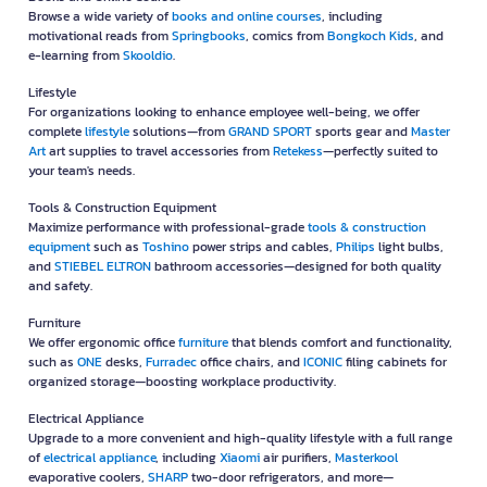
Browse a wide variety of
books and online courses
, including
motivational reads from
Springbooks
, comics from
Bongkoch Kids
, and
e-learning from
Skooldio
.
Lifestyle
For organizations looking to enhance employee well-being, we offer
complete
lifestyle
solutions—from
GRAND SPORT
sports gear and
Master
Art
art supplies to travel accessories from
Retekess
—perfectly suited to
your team's needs.
Tools & Construction Equipment
Maximize performance with professional-grade
tools & construction
equipment
such as
Toshino
power strips and cables,
Philips
light bulbs,
and
STIEBEL ELTRON
bathroom accessories—designed for both quality
and safety.
Furniture
We offer ergonomic office
furniture
that blends comfort and functionality,
such as
ONE
desks,
Furradec
office chairs, and
ICONIC
filing cabinets for
organized storage—boosting workplace productivity.
Electrical Appliance
Upgrade to a more convenient and high-quality lifestyle with a full range
of
electrical appliance
, including
Xiaomi
air purifiers,
Masterkool
evaporative coolers,
SHARP
two-door refrigerators, and more—