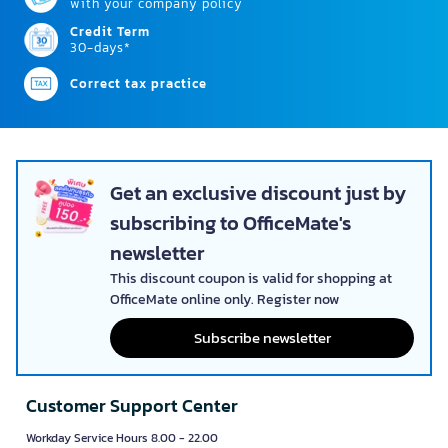
with your company policy
Credit Term
30-days*
Correct tax practice
Get an exclusive discount just by
subscribing to OfficeMate's
newsletter
This discount coupon is valid for shopping at
OfficeMate online only. Register now
Subscribe newsletter
Customer Support Center
Workday Service Hours 8.00 - 22.00