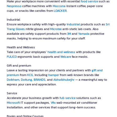
Make your workplace more convenient with essential
food service
such as
Nespresso
coffee machines with
Moccona
instant coffee, paper cone
cups, or snacks like candies from
LOACKER
.
Industrial
Ensure workplace safety with high-quality
industrial
products such as
Sri
Trang Gloves
nitrile gloves and
Microtex
anti-static lab coats. Also
available are safety support products from
3M
and
Yamada
protective
masks, helping to ensure maximum safety for your staff.
Health and Wellness
Take care of your employees’
health and wellness
with products like
FULICO
ergonomic back supports and
Welcare
face masks.
Gift and premium
Leave a lasting impression on your clients and partners with
gift and
premium
from
KCG
, including
hamper
from well-known brands like
Doikham
,
Doitung
,
BRANDS
, and
Abhaibhubejhr
— a meaningful way to
express your care and appreciation.
Service
Accelerate your business growth with
full-service
solutions such as
Microsoft
IT support packages,
Vfix
wall-mounted air conditioner
installation, and other services that support long-term success.
Books and Online Courses