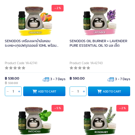
- 2 %
SENODOS เครื่องเผาน้ำมันหอม
SENODOS OIL BURNER + LAVENDER
ระเหย+เกรปฟรุตออยล์ 10ML พร้อม
PURE ESSENTIAL OIL 10 มล เซ็ต
เทียนไขถั่วเหลือง 15G X 2
Product Code YA42741
Product Code YA42743
฿ 538.00
฿ 590.00
3 - 7 Days
3 - 7 Days
฿
550.00
ADD TO CART
ADD TO CART
- 5 %
- 2 %