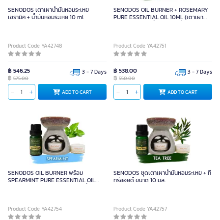
SENODOS เตาเผาน้ำมันหอมระเหย
SENODOS OIL BURNER + ROSEMARY
เซรามิค + น้ำมันหอมระเหย 10 ml
PURE ESSENTIAL OIL 10ML (เตาเผา
ศิลาดล+เทียนไขถั่วเหลือง 2 ชิ้น)
Product Code YA42748
Product Code YA42751
฿ 546.25
฿ 538.00
3 - 7 Days
3 - 7 Days
฿
฿
575.00
550.00
ADD TO CART
ADD TO CART
SENODOS OIL BURNER พร้อม
SENODOS ชุดเตาเผาน้ำมันหอมระเหย + ที
SPEARMINT PURE ESSENTIAL OIL
ทรีออยด์ ขนาด 10 มล.
เซรามิค สีเขียว (10 ML + เทียนไขถั่วเหลือง
2 ชิ้น)
Product Code YA42754
Product Code YA42757