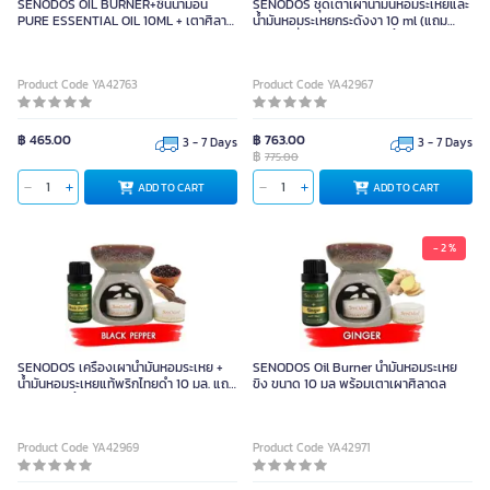
SENODOS OIL BURNER+ซินนามอน
SENODOS ชุดเตาเผาน้ำมันหอมระเหยและ
PURE ESSENTIAL OIL 10ML + เตาศิลา
น้ำมันหอมระเหยกระดังงา 10 ml (แถม
ดล + เทียนไข
เทียนไขถั่วเหลือง 15 g x 2 ชิ้น)
Product Code YA42763
Product Code YA42967
฿ 465.00
฿ 763.00
3 - 7 Days
3 - 7 Days
฿
775.00
ADD TO CART
ADD TO CART
- 2 %
SENODOS เครื่องเผาน้ำมันหอมระเหย +
SENODOS Oil Burner น้ำมันหอมระเหย
น้ำมันหอมระเหยแท้พริกไทยดำ 10 มล. แถม
ขิง ขนาด 10 มล พร้อมเตาเผาศิลาดล
เทียนไข 2 ชิ้น
Product Code YA42969
Product Code YA42971