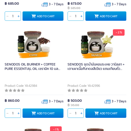
฿ 685.00
฿ 673.00
3 - 7 Days
3 - 7 Days
฿
685.00
ADD TO CART
ADD TO CART
- 2 %
SENODOS OIL BURNER + COFFEE
SENODOS ชุดน้ำมันหอมระเหย วานิลลา +
PURE ESSENTIAL OIL เซรามิค 10 มล
เตาเผาเนื้อศิลาดลสีเขียว แถมเทียนถั่ว
(แถมฟรี เทียนไขถั่วเหลืองบริสุทธิ์ 15 g. X
เหลือง
2)
Product Code YA42984
Product Code YA42996
฿ 860.00
฿ 503.00
3 - 7 Days
3 - 7 Days
฿
515.00
ADD TO CART
ADD TO CART
- 1 %