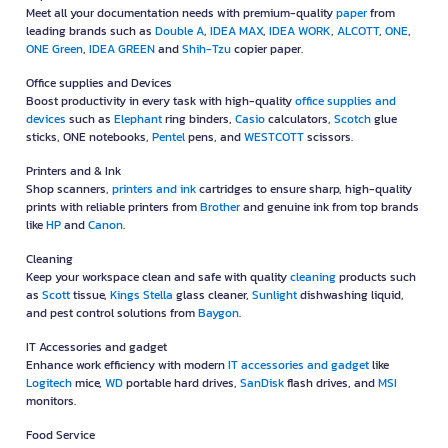
Meet all your documentation needs with premium-quality
paper
from
leading brands such as
Double A
,
IDEA MAX
,
IDEA WORK
,
ALCOTT
,
ONE
,
ONE Green
,
IDEA GREEN
and
Shih-Tzu
copier paper.
Office supplies and Devices
Boost productivity in every task with high-quality
office supplies and
devices
such as
Elephant
ring binders,
Casio
calculators,
Scotch
glue
sticks, ONE notebooks,
Pentel
pens, and
WESTCOTT
scissors.
Printers and & Ink
Shop scanners,
printers and ink
cartridges to ensure sharp, high-quality
prints with reliable printers from
Brother
and genuine ink from top brands
like
HP
and
Canon
.
Cleaning
Keep your workspace clean and safe with quality
cleaning
products such
as
Scott
tissue,
Kings Stella
glass cleaner,
Sunlight
dishwashing liquid,
and pest control solutions from
Baygon
.
IT Accessories and gadget
Enhance work efficiency with modern
IT accessories and gadget
like
Logitech
mice,
WD
portable hard drives,
SanDisk
flash drives, and
MSI
monitors.
Food Service