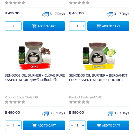
฿ 495.00
฿ 465.00
3 - 7 Days
3 - 7 Days
ADD TO CART
ADD TO CART
SENODOS OIL BURNER + CLOVE PURE
SENODOS OIL BURNER + BERGAMOT
ESSENTIAL OIL ชุดพร้อมเทียนไขถั่ว
PURE ESSENTIAL OIL SET (10 ML.)
เหลือง
Product Code YA42739
Product Code YA42740
฿ 490.00
฿ 590.00
3 - 7 Days
3 - 7 Days
ADD TO CART
ADD TO CART