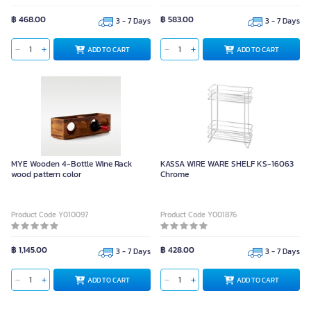
฿ 468.00
฿ 583.00
3 - 7 Days
3 - 7 Days
ADD TO CART
ADD TO CART
MYE Wooden 4-Bottle Wine Rack
KASSA WIRE WARE SHELF KS-16063
wood pattern color
Chrome
Product Code Y010097
Product Code Y001876
฿ 1,145.00
฿ 428.00
3 - 7 Days
3 - 7 Days
ADD TO CART
ADD TO CART