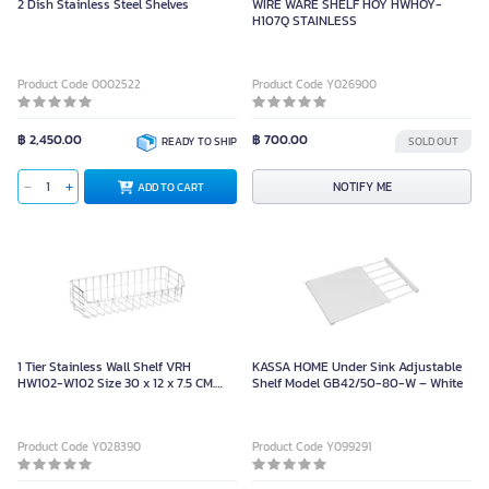
2 Dish Stainless Steel Shelves
WIRE WARE SHELF HOY HWHOY-
H107Q STAINLESS
Product Code 0002522
Product Code Y026900
฿ 2,450.00
฿ 700.00
READY TO SHIP
SOLD OUT
NOTIFY ME
ADD TO CART
1 Tier Stainless Wall Shelf VRH
KASSA HOME Under Sink Adjustable
HW102-W102 Size 30 x 12 x 7.5 CM.
Shelf Model GB42/50-80-W – White
Silver
Product Code Y028390
Product Code Y099291