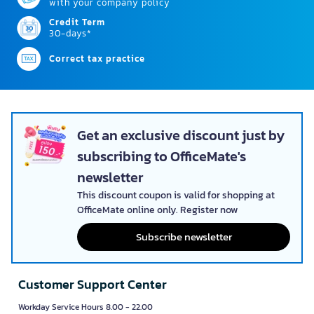
with your company policy
Credit Term
30-days*
Correct tax practice
Get an exclusive discount just by
subscribing to OfficeMate's
newsletter
This discount coupon is valid for shopping at
OfficeMate online only. Register now
Subscribe newsletter
Customer Support Center
Workday Service Hours 8.00 - 22.00