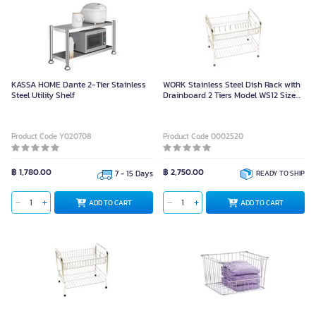
KASSA HOME Dante 2-Tier Stainless
WORK Stainless Steel Dish Rack with
Steel Utility Shelf
Drainboard 2 Tiers Model WS12 Size
31x44.5x41 cm
Product Code Y020708
Product Code 0002520
฿ 1,780.00
฿ 2,750.00
7 - 15 Days
READY TO SHIP
ADD TO CART
ADD TO CART