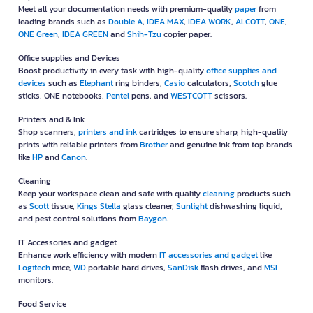
Meet all your documentation needs with premium-quality
paper
from
leading brands such as
Double A
,
IDEA MAX
,
IDEA WORK
,
ALCOTT
,
ONE
,
ONE Green
,
IDEA GREEN
and
Shih-Tzu
copier paper.
Office supplies and Devices
Boost productivity in every task with high-quality
office supplies and
devices
such as
Elephant
ring binders,
Casio
calculators,
Scotch
glue
sticks, ONE notebooks,
Pentel
pens, and
WESTCOTT
scissors.
Printers and & Ink
Shop scanners,
printers and ink
cartridges to ensure sharp, high-quality
prints with reliable printers from
Brother
and genuine ink from top brands
like
HP
and
Canon
.
Cleaning
Keep your workspace clean and safe with quality
cleaning
products such
as
Scott
tissue,
Kings Stella
glass cleaner,
Sunlight
dishwashing liquid,
and pest control solutions from
Baygon
.
IT Accessories and gadget
Enhance work efficiency with modern
IT accessories and gadget
like
Logitech
mice,
WD
portable hard drives,
SanDisk
flash drives, and
MSI
monitors.
Food Service