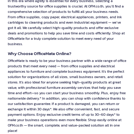
In this era where agility is essential for every business, selecting a
trustworthy source for office supplies is crucial. At OFM.co.th, you’ll find a
comprehensive selection of products to fulfill all your business needs.
From office supplies, copy paper, electrical appliances, printers, and ink
cartridges to cleaning products and even industrial equipment — we’ve
got it all. We carefully select high-quality products and offer exclusive
deals and promotions to help you save time and costs efficiently. Shop at
OfficeMate for a truly complete solution to meet every need of your
business.
Why Choose OfficeMate Online?
OfficeMate is ready to be your business partner with a wide range of office
products that meet every need — from office supplies and electrical
appliances to furniture and complete business equipment. It’s the perfect
solution for organizations of all sizes, small business owners, and retail
stores. It’s also ideal for anyone seeking high-quality products at great
value, with professional furniture assembly services that help you save
time and effort—so you can start your business smoothly. Plus, enjoy free
nationwide delivery.* In addition, you can shop with confidence thanks to
our satisfaction guarantee. If a product is damaged, you can return or
exchange it within 30 days*. We also offer convenient, fast, and secure
payment options. Enjoy exclusive credit terms of up to 30–60 days* to
make your business operations even more flexible. Shop easily online at
OFM.co.th — the smart, complete, and value-packed solution all in one
place!