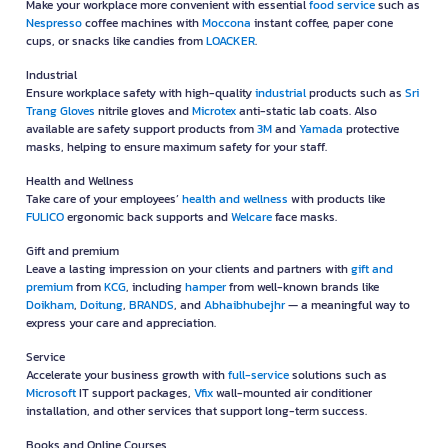
Make your workplace more convenient with essential
food service
such as
Nespresso
coffee machines with
Moccona
instant coffee, paper cone
cups, or snacks like candies from
LOACKER
.
Industrial
Ensure workplace safety with high-quality
industrial
products such as
Sri
Trang Gloves
nitrile gloves and
Microtex
anti-static lab coats. Also
available are safety support products from
3M
and
Yamada
protective
masks, helping to ensure maximum safety for your staff.
Health and Wellness
Take care of your employees’
health and wellness
with products like
FULICO
ergonomic back supports and
Welcare
face masks.
Gift and premium
Leave a lasting impression on your clients and partners with
gift and
premium
from
KCG
, including
hamper
from well-known brands like
Doikham
,
Doitung
,
BRANDS
, and
Abhaibhubejhr
— a meaningful way to
express your care and appreciation.
Service
Accelerate your business growth with
full-service
solutions such as
Microsoft
IT support packages,
Vfix
wall-mounted air conditioner
installation, and other services that support long-term success.
Books and Online Courses