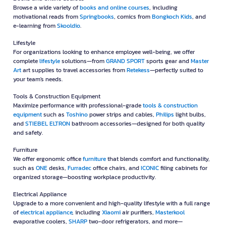
Browse a wide variety of
books and online courses
, including
motivational reads from
Springbooks
, comics from
Bongkoch Kids
, and
e-learning from
Skooldio
.
Lifestyle
For organizations looking to enhance employee well-being, we offer
complete
lifestyle
solutions—from
GRAND SPORT
sports gear and
Master
Art
art supplies to travel accessories from
Retekess
—perfectly suited to
your team's needs.
Tools & Construction Equipment
Maximize performance with professional-grade
tools & construction
equipment
such as
Toshino
power strips and cables,
Philips
light bulbs,
and
STIEBEL ELTRON
bathroom accessories—designed for both quality
and safety.
Furniture
We offer ergonomic office
furniture
that blends comfort and functionality,
such as
ONE
desks,
Furradec
office chairs, and
ICONIC
filing cabinets for
organized storage—boosting workplace productivity.
Electrical Appliance
Upgrade to a more convenient and high-quality lifestyle with a full range
of
electrical appliance
, including
Xiaomi
air purifiers,
Masterkool
evaporative coolers,
SHARP
two-door refrigerators, and more—