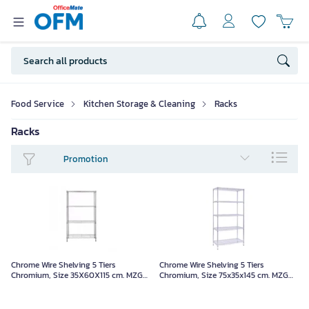
Food Service
Kitchen Storage & Cleaning
Racks
Racks
Promotion
Chrome Wire Shelving 5 Tiers
Chrome Wire Shelving 5 Tiers
Chromium, Size 35X60X115 cm. MZG
Chromium, Size 75x35x145 cm. MZG
001-5T115
002-5T145 CH/R