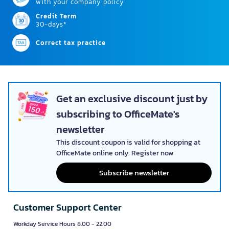
with your company policy
Credit Term
30-days*
Correct tax practice
Get an exclusive discount just by
subscribing to OfficeMate's
newsletter
This discount coupon is valid for shopping at
OfficeMate online only. Register now
Subscribe newsletter
Customer Support Center
Workday Service Hours 8.00 - 22.00