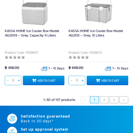
KASSA HOME Ice Cooler Box Model
KASSA HOME Ice Cooler Box Model
AG2509 – Grey, Capacity 9 Liters
AG2515 – Grey, 15 Liters
Product Code YD08057
Product Code YD08072
฿ 458.00
฿ 698.00
7 - 15 Days
7 - 15 Days
ADD TO CART
ADD TO CART
1-30 of 137 products
1
2
3
Satisfaction guaranteed
Back in 30 days*
Set up approval system