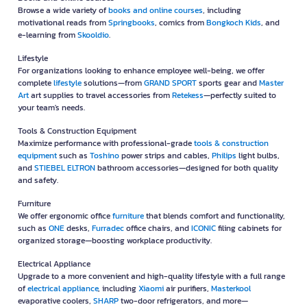
Browse a wide variety of
books and online courses
, including
motivational reads from
Springbooks
, comics from
Bongkoch Kids
, and
e-learning from
Skooldio
.
Lifestyle
For organizations looking to enhance employee well-being, we offer
complete
lifestyle
solutions—from
GRAND SPORT
sports gear and
Master
Art
art supplies to travel accessories from
Retekess
—perfectly suited to
your team's needs.
Tools & Construction Equipment
Maximize performance with professional-grade
tools & construction
equipment
such as
Toshino
power strips and cables,
Philips
light bulbs,
and
STIEBEL ELTRON
bathroom accessories—designed for both quality
and safety.
Furniture
We offer ergonomic office
furniture
that blends comfort and functionality,
such as
ONE
desks,
Furradec
office chairs, and
ICONIC
filing cabinets for
organized storage—boosting workplace productivity.
Electrical Appliance
Upgrade to a more convenient and high-quality lifestyle with a full range
of
electrical appliance
, including
Xiaomi
air purifiers,
Masterkool
evaporative coolers,
SHARP
two-door refrigerators, and more—