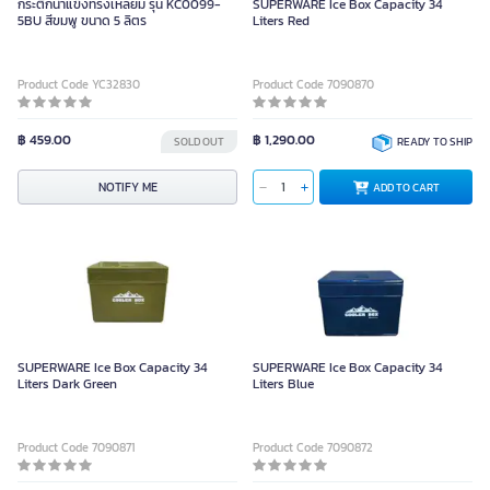
กระติกน้ำแข็งทรงเหลี่ยม รุ่น KC0099-
SUPERWARE Ice Box Capacity 34
5BU สีขมพู ขนาด 5 ลิตร
Liters Red
Product Code YC32830
Product Code 7090870
฿ 459.00
฿ 1,290.00
SOLD OUT
READY TO SHIP
NOTIFY ME
ADD TO CART
SUPERWARE Ice Box Capacity 34
SUPERWARE Ice Box Capacity 34
Liters Dark Green
Liters Blue
Product Code 7090871
Product Code 7090872