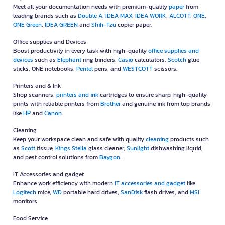
Meet all your documentation needs with premium-quality
paper
from
leading brands such as
Double A
,
IDEA MAX
,
IDEA WORK
,
ALCOTT
,
ONE
,
ONE Green
,
IDEA GREEN
and
Shih-Tzu
copier paper.
Office supplies and Devices
Boost productivity in every task with high-quality
office supplies and
devices
such as
Elephant
ring binders,
Casio
calculators,
Scotch
glue
sticks, ONE notebooks,
Pentel
pens, and
WESTCOTT
scissors.
Printers and & Ink
Shop scanners,
printers and ink
cartridges to ensure sharp, high-quality
prints with reliable printers from
Brother
and genuine ink from top brands
like
HP
and
Canon
.
Cleaning
Keep your workspace clean and safe with quality
cleaning
products such
as
Scott
tissue,
Kings Stella
glass cleaner,
Sunlight
dishwashing liquid,
and pest control solutions from
Baygon
.
IT Accessories and gadget
Enhance work efficiency with modern
IT accessories and gadget
like
Logitech
mice,
WD
portable hard drives,
SanDisk
flash drives, and
MSI
monitors.
Food Service