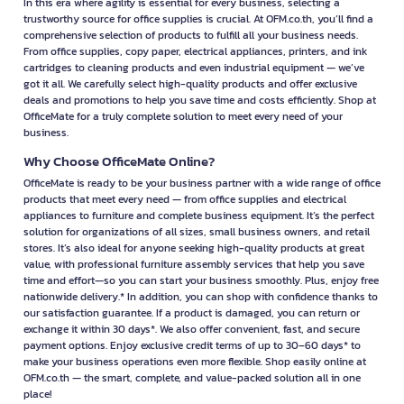
In this era where agility is essential for every business, selecting a
trustworthy source for office supplies is crucial. At OFM.co.th, you’ll find a
comprehensive selection of products to fulfill all your business needs.
From office supplies, copy paper, electrical appliances, printers, and ink
cartridges to cleaning products and even industrial equipment — we’ve
got it all. We carefully select high-quality products and offer exclusive
deals and promotions to help you save time and costs efficiently. Shop at
OfficeMate for a truly complete solution to meet every need of your
business.
Why Choose OfficeMate Online?
OfficeMate is ready to be your business partner with a wide range of office
products that meet every need — from office supplies and electrical
appliances to furniture and complete business equipment. It’s the perfect
solution for organizations of all sizes, small business owners, and retail
stores. It’s also ideal for anyone seeking high-quality products at great
value, with professional furniture assembly services that help you save
time and effort—so you can start your business smoothly. Plus, enjoy free
nationwide delivery.* In addition, you can shop with confidence thanks to
our satisfaction guarantee. If a product is damaged, you can return or
exchange it within 30 days*. We also offer convenient, fast, and secure
payment options. Enjoy exclusive credit terms of up to 30–60 days* to
make your business operations even more flexible. Shop easily online at
OFM.co.th — the smart, complete, and value-packed solution all in one
place!