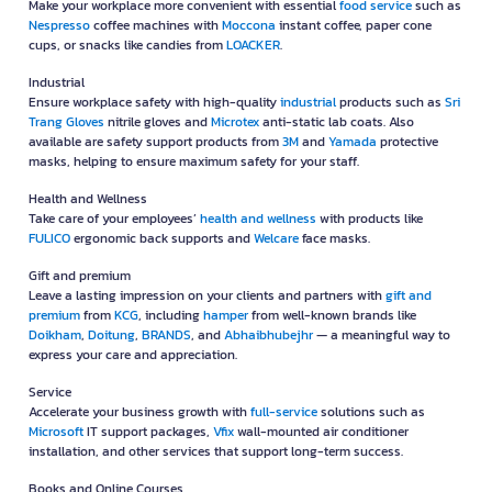
Make your workplace more convenient with essential
food service
such as
Nespresso
coffee machines with
Moccona
instant coffee, paper cone
cups, or snacks like candies from
LOACKER
.
Industrial
Ensure workplace safety with high-quality
industrial
products such as
Sri
Trang Gloves
nitrile gloves and
Microtex
anti-static lab coats. Also
available are safety support products from
3M
and
Yamada
protective
masks, helping to ensure maximum safety for your staff.
Health and Wellness
Take care of your employees’
health and wellness
with products like
FULICO
ergonomic back supports and
Welcare
face masks.
Gift and premium
Leave a lasting impression on your clients and partners with
gift and
premium
from
KCG
, including
hamper
from well-known brands like
Doikham
,
Doitung
,
BRANDS
, and
Abhaibhubejhr
— a meaningful way to
express your care and appreciation.
Service
Accelerate your business growth with
full-service
solutions such as
Microsoft
IT support packages,
Vfix
wall-mounted air conditioner
installation, and other services that support long-term success.
Books and Online Courses