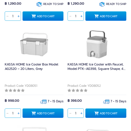
฿ 1,290.00
฿ 1,290.00
READY TO SHIP
READY TO SHIP
ADD TO CART
ADD TO CART
KASSA HOME Ice Cooler Box Model
KASSA HOME Ice Cooler with Faucet,
AG2520 – 20 Liters, Grey
Model PTK-AG398, Square Shape, 4-
Liter Capacity
Product Code YD08051
Product Code YD08052
฿ 998.00
฿ 398.00
7 - 15 Days
7 - 15 Days
ADD TO CART
ADD TO CART