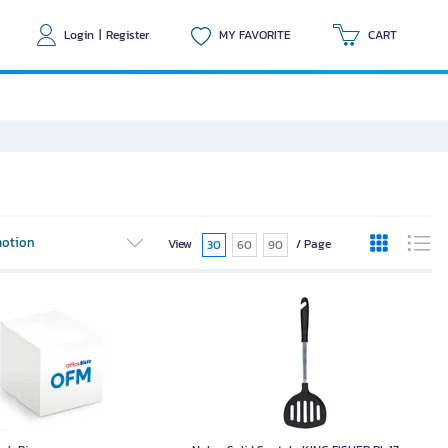
Login
|
Register
MY FAVORITE
CART
otion
View
/ Page
30
60
90