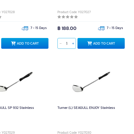
e Y027028
Product Code Y027027
฿ 188.00
7 - 15 Days
7 - 15 Days
ADD TO CART
ADD TO CART
GULL SP 932 Stainless
Turner (L) SEAGULL ENJOY Stainless
e Y027029
Product Code Y027030