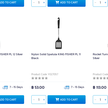
ADD TO CART
ADD TO CART
ISHER PL 12 Silver
Nylon Solid Spatula KING FISHER PL 11
Rocket Turn
Black
Silver
Product Code Y027057
Product Cod
฿ 53.00
฿ 113.00
7 - 15 Days
7 - 15 Days
ADD TO CART
ADD TO CART