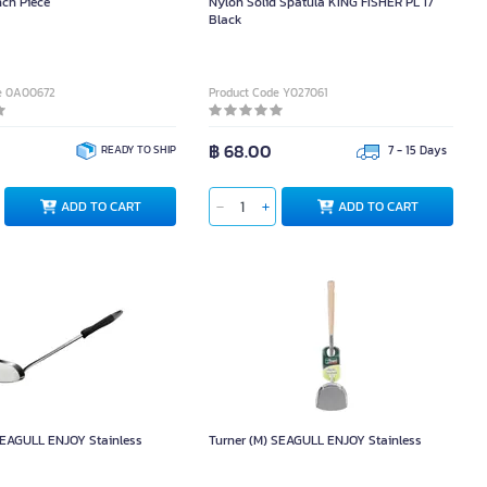
nch Piece
Nylon Solid Spatula KING FISHER PL 17
Black
e 0A00672
Product Code Y027061
฿ 68.00
READY TO SHIP
7 - 15 Days
ADD TO CART
ADD TO CART
 SEAGULL ENJOY Stainless
Turner (M) SEAGULL ENJOY Stainless