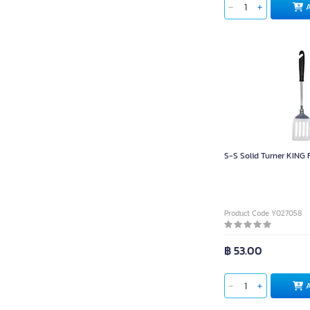
S-S Solid Turner KING F
Product Code Y027058
฿ 53.00