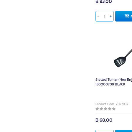
฿ 93.00
Slotted Turner (New En
150000709 BLACK
Product Code Y027037
฿ 68.00