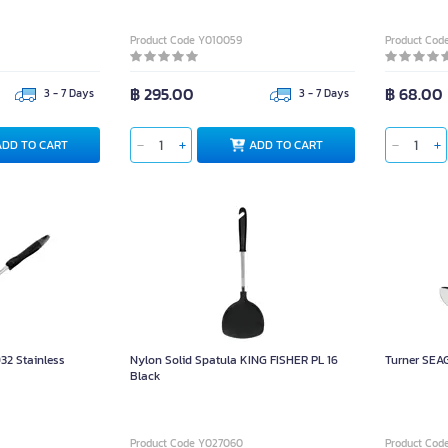
Product Code Y010059
Product Cod
฿ 295.00
฿ 68.00
3 - 7 Days
3 - 7 Days
ADD TO CART
ADD TO CART
32 Stainless
Nylon Solid Spatula KING FISHER PL 16
Turner SEA
Black
Product Code Y027060
Product Cod