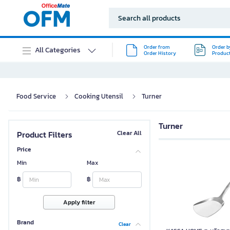
Order from
Order b
All Categories
Order History
Produc
Food Service
Cooking Utensil
Turner
Turner
Product Filters
Clear All
Price
Min
Max
฿
฿
Apply filter
Brand
Clear