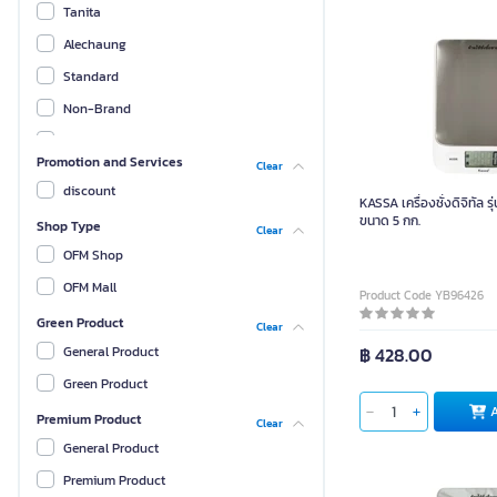
Tanita
Alechaung
Standard
Non-Brand
MAGNATE
Promotion and Services
Clear
ETZEL
discount
KASSA เครื่องชั่งดิจิทัล 
Spring Green Evolution
ขนาด 5 กก.
Shop Type
Clear
THAI SUN SPORT
OFM Shop
Kassa Home
OFM Mall
Product Code YB96426
Basket
Green Product
Clear
Meyer
฿ 428.00
General Product
Kitchenmall
Green Product
SINGHA CROWN
Premium Product
Clear
Chicken Balloon
General Product
SHAPER
Premium Product
CENTRO