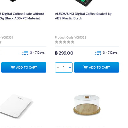
Digital Coffee Scale without
ALECHAUNG Digital Coffee Scale 5 kg
0g Black ABS+PC Material
ABS Plastic Black
e YC87331
Product Code YC87332
0
฿ 299.00
3 - 7 Days
3 - 7 Days
ADD TO CART
ADD TO CART