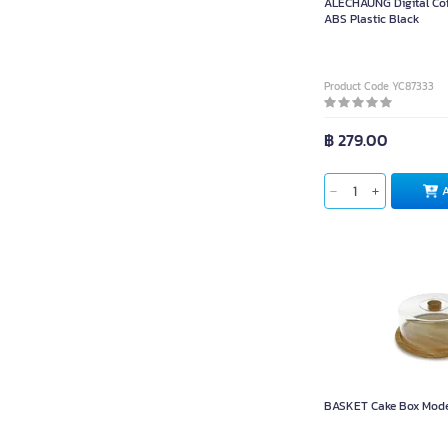
ALECHAUNG Digital Cof
ABS Plastic Black
Product Code YC87333
฿ 279.00
BASKET Cake Box Model