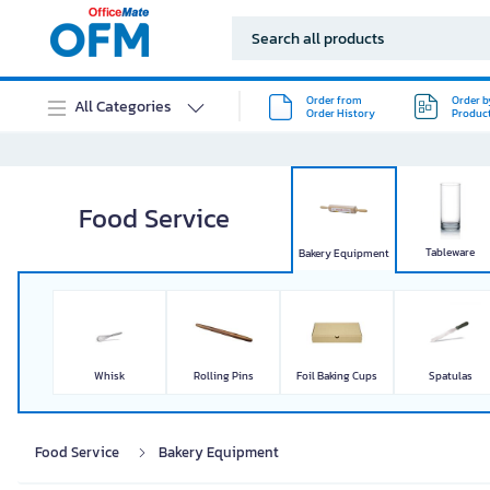
Order from
Order b
All Categories
Order History
Produc
Tableware
Pantry & ingredie
Food Service
Tableware
Bakery Equipment
Whisk
Rolling Pins
Foil Baking Cups
Spatulas
Food Service
Bakery Equipment