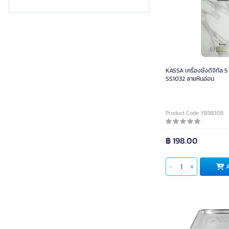
CASSA
INKBIRD
Electrolux
Seagull
KASSA เครื่องชั่งดิจิทัล 5 
Camry
SS1032 ลายหินอ่อน
Plango
Smarter
Product Code YB98308
SN
Deli
฿ 198.00
SF
GROW PACKAGING