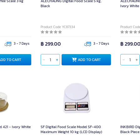
fee Scale 3 kg
ALECHAUNG Digital Food Scale 5 kg,
ALECHAUNG 
Black
Ivory White
Product Code YC87334
Product Cod
฿ 299.00
฿ 299.0
3 - 7 Days
3 - 7 Days
ADD TO CART
ADD TO CART
 421 - Ivory White
SF Digital Food Scale Model SF-400
INKBIRD Dig
Maximum Weight 10 kg (LCD Display)
Black Piece