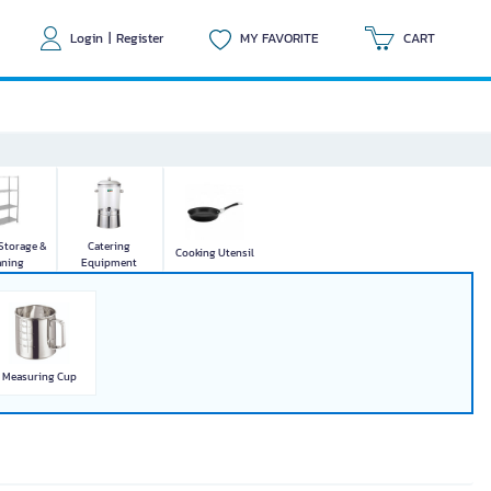
Login
|
Register
MY FAVORITE
CART
Equipment
Cooking Utensil
SEE LESS
Storage &
Catering
Cooking Utensil
aning
Equipment
Measuring Cup