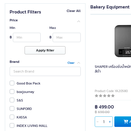
Bakery Equipment
Product Filters
Clear All
Price
Min
Max
฿
฿
Apply filter
Brand
Clear
SHAPER เครื่องชั่งน้ำหนั
สีดำ
Good Box Pack
Product Code YA20580
boxjourney
S&S
฿ 499.00
SUNFORD
฿
690.00
KASSA
INDEX LIVING MALL