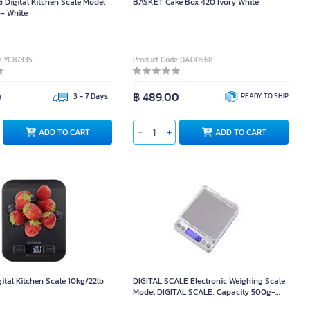
Digital Kitchen Scale Model
BASKET Cake Box 420 Ivory White
 – White
e YC87335
Product Code 0A00568
0
฿ 489.00
3 - 7 Days
READY TO SHIP
ADD TO CART
ADD TO CART
DIGITAL SCALE Electronic Weighing Scale
Model DIGITAL SCALE, Capacity 500g-
0.01g, Size 10x12.5cm (Pack of 1 Unit)
ital Kitchen Scale 10kg/22lb
DIGITAL SCALE Electronic Weighing Scale
Model DIGITAL SCALE, Capacity 500g-
Unit
0.01g, Size 10x12.5cm (Pack of 1 Unit)