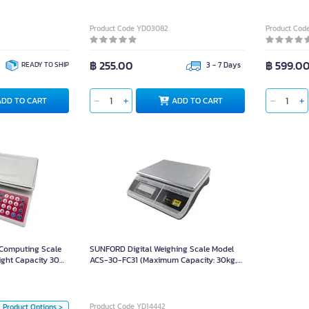
Product Code YD03082
Product Cod
฿ 255.00
฿ 599.0
READY TO SHIP
3 - 7 Days
ADD TO CART
ADD TO CART
ce Computing Scale
Weight Capacity 30
kg.
 Computing Scale
SUNFORD Digital Weighing Scale Model
ght Capacity 30
ACS-30-FC31 (Maximum Capacity: 30kg,
Unit
Precision: 5g)
iece
Piece
Product Code YD14442
Product Options >