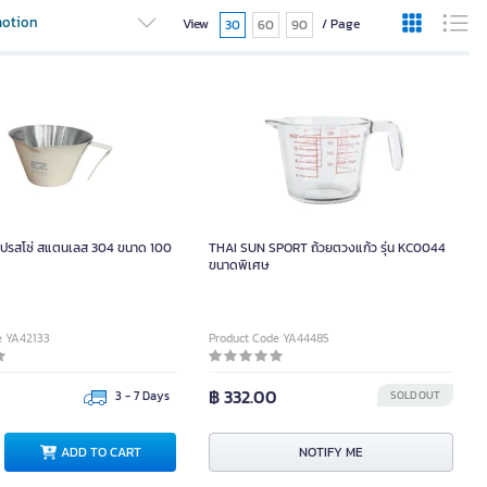
otion
View
/ Page
30
60
90
เปรสโซ่ สแตนเลส 304 ขนาด 100
THAI SUN SPORT ถ้วยตวงแก้ว รุ่น KC0044
ขนาดพิเศษ
e YA42133
Product Code YA44485
฿ 332.00
3 - 7 Days
SOLD OUT
ADD TO CART
NOTIFY ME