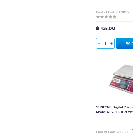
Product Code 0A00569
฿ 425.00
SUNFORD Digital Pri
Model ACS-30-JC21 
SUNFORD Digital Price
Model ACS-30-JC21 Wei
kg.
P
Product Code YD12164