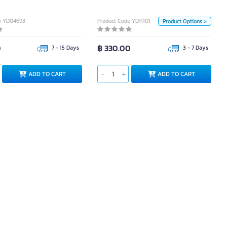
Piece
Piece
e YD04693
Product Code YD11101
Product Options >
0
฿ 330.00
7 - 15 Days
3 - 7 Days
ADD TO CART
ADD TO CART
ADD TO CART