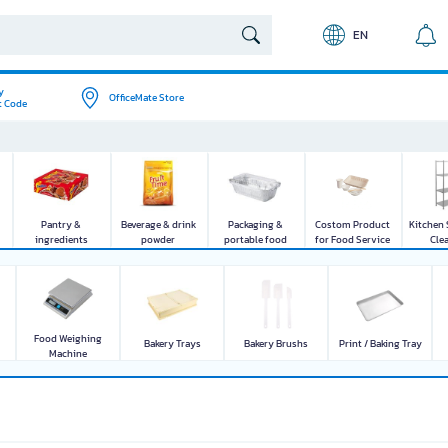
EN
y
OfficeMate Store
t Code
nts
Beverage & drink
Packaging & portable
Costom Product for
Kitchen Storage &
Catering 
powder
food supplies
Food Service
Cleaning
Pantry &
Beverage & drink
Packaging &
Costom Product
Kitchen 
ingredients
powder
portable food
for Food Service
Cle
supplies
Food Weighing
Bakery Trays
Bakery Brushs
Print / Baking Tray
Machine