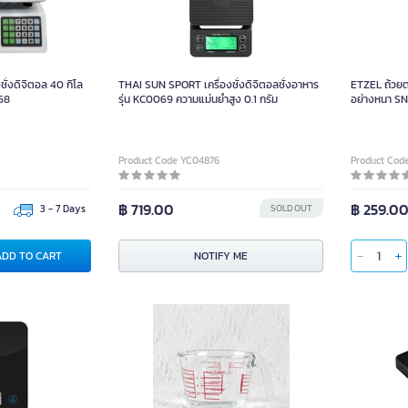
ั่งดิจิตอล 40 กิโล
THAI SUN SPORT เครื่องชั่งดิจิตอลชั่งอาหาร
ETZEL ถ้วยตว
68
รุ่น KC0069 ความแม่นยำสูง 0.1 กรัม
อย่างหนา S
500ml ชิ้น
Product Code YC04876
Product Cod
฿ 719.00
฿ 259.0
3 - 7 Days
SOLD OUT
ADD TO CART
NOTIFY ME