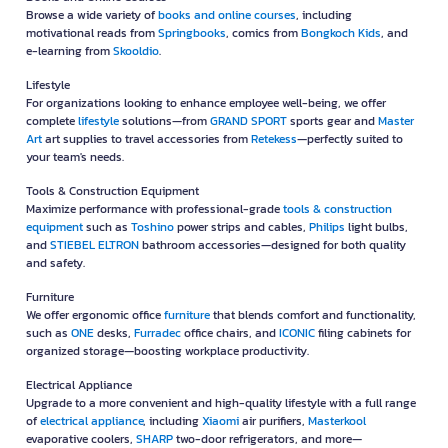
Browse a wide variety of
books and online courses
, including
motivational reads from
Springbooks
, comics from
Bongkoch Kids
, and
e-learning from
Skooldio
.
Lifestyle
For organizations looking to enhance employee well-being, we offer
complete
lifestyle
solutions—from
GRAND SPORT
sports gear and
Master
Art
art supplies to travel accessories from
Retekess
—perfectly suited to
your team's needs.
Tools & Construction Equipment
Maximize performance with professional-grade
tools & construction
equipment
such as
Toshino
power strips and cables,
Philips
light bulbs,
and
STIEBEL ELTRON
bathroom accessories—designed for both quality
and safety.
Furniture
We offer ergonomic office
furniture
that blends comfort and functionality,
such as
ONE
desks,
Furradec
office chairs, and
ICONIC
filing cabinets for
organized storage—boosting workplace productivity.
Electrical Appliance
Upgrade to a more convenient and high-quality lifestyle with a full range
of
electrical appliance
, including
Xiaomi
air purifiers,
Masterkool
evaporative coolers,
SHARP
two-door refrigerators, and more—