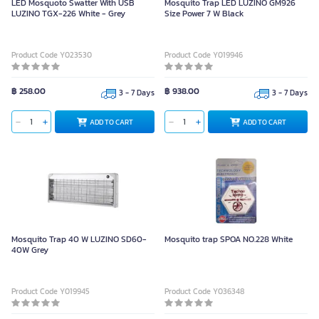
LED Mosquoto Swatter With USB
Mosquito Trap LED LUZINO GM926
LUZINO TGX-226 White - Grey
Size Power 7 W Black
Product Code Y023530
Product Code Y019946
฿ 258.00
฿ 938.00
3 - 7 Days
3 - 7 Days
ADD TO CART
ADD TO CART
Mosquito Trap 40 W LUZINO SD60-
Mosquito trap SPOA NO.228 White
40W Grey
Product Code Y019945
Product Code Y036348