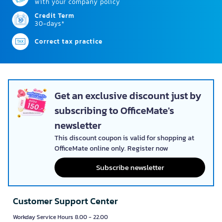
with your company policy
Credit Term
30-days*
Correct tax practice
Get an exclusive discount just by
subscribing to OfficeMate's
newsletter
This discount coupon is valid for shopping at
OfficeMate online only. Register now
Subscribe newsletter
Customer Support Center
Workday Service Hours 8.00 - 22.00