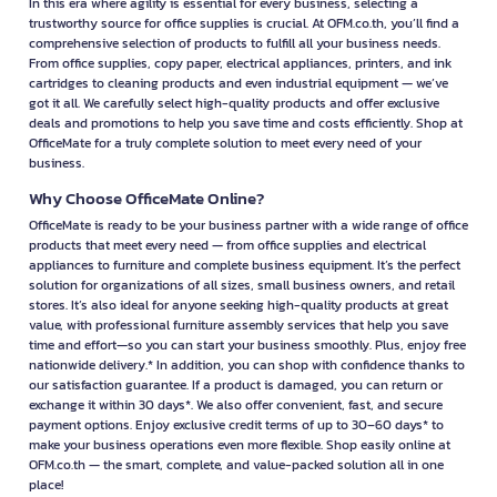
In this era where agility is essential for every business, selecting a
trustworthy source for office supplies is crucial. At OFM.co.th, you’ll find a
comprehensive selection of products to fulfill all your business needs.
From office supplies, copy paper, electrical appliances, printers, and ink
cartridges to cleaning products and even industrial equipment — we’ve
got it all. We carefully select high-quality products and offer exclusive
deals and promotions to help you save time and costs efficiently. Shop at
OfficeMate for a truly complete solution to meet every need of your
business.
Why Choose OfficeMate Online?
OfficeMate is ready to be your business partner with a wide range of office
products that meet every need — from office supplies and electrical
appliances to furniture and complete business equipment. It’s the perfect
solution for organizations of all sizes, small business owners, and retail
stores. It’s also ideal for anyone seeking high-quality products at great
value, with professional furniture assembly services that help you save
time and effort—so you can start your business smoothly. Plus, enjoy free
nationwide delivery.* In addition, you can shop with confidence thanks to
our satisfaction guarantee. If a product is damaged, you can return or
exchange it within 30 days*. We also offer convenient, fast, and secure
payment options. Enjoy exclusive credit terms of up to 30–60 days* to
make your business operations even more flexible. Shop easily online at
OFM.co.th — the smart, complete, and value-packed solution all in one
place!