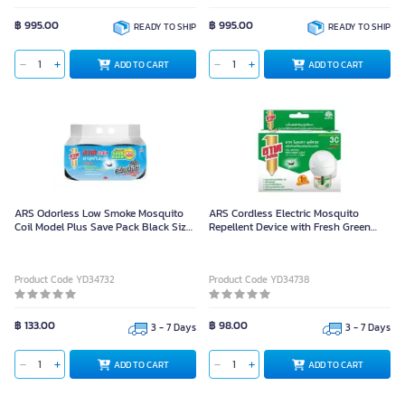
฿ 995.00
฿ 995.00
READY TO SHIP
READY TO SHIP
ADD TO CART
ADD TO CART
ARS Odorless Low Smoke Mosquito
ARS Cordless Electric Mosquito
Coil Model Plus Save Pack Black Size
Repellent Device with Fresh Green
150 g (Pack of 100)
Liquid Refill
Product Code YD34732
Product Code YD34738
฿ 133.00
฿ 98.00
3 - 7 Days
3 - 7 Days
ADD TO CART
ADD TO CART