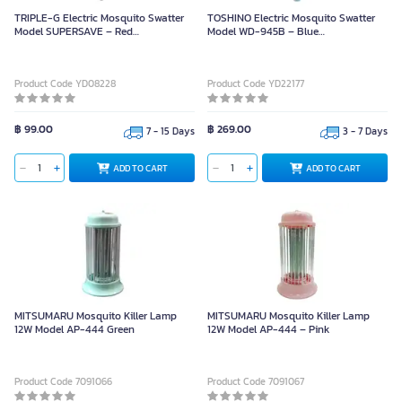
TRIPLE-G Electric Mosquito Swatter
TOSHINO Electric Mosquito Swatter
Model SUPERSAVE – Red
Model WD-945B – Blue
(Rechargeable)
(Rechargeable Battery 500mAh)
Product Code YD08228
Product Code YD22177
฿ 99.00
฿ 269.00
7 - 15 Days
3 - 7 Days
ADD TO CART
ADD TO CART
MITSUMARU Mosquito Killer Lamp
MITSUMARU Mosquito Killer Lamp
12W Model AP-444 Green
12W Model AP-444 – Pink
Product Code 7091066
Product Code 7091067