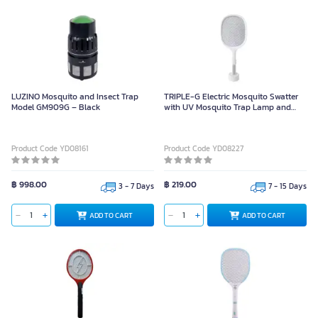
LUZINO Mosquito and Insect Trap
TRIPLE-G Electric Mosquito Swatter
Model GM909G – Black
with UV Mosquito Trap Lamp and
Stand – White
Product Code YD08161
Product Code YD08227
฿ 998.00
฿ 219.00
3 - 7 Days
7 - 15 Days
ADD TO CART
ADD TO CART