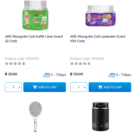
ARS Mosquito Coil Kaffir Lime Scent
ARS Mosquito Coil Lavender Scent
32 Coils
100 Coils
Product Code YD34739
Product Code YD34740
฿ 33.00
฿ 113.00
3 - 7 Days
3 - 7 Days
ADD TO CART
ADD TO CART