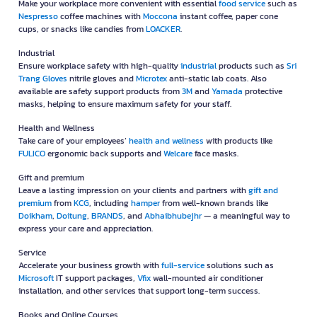
Make your workplace more convenient with essential
food service
such as
Nespresso
coffee machines with
Moccona
instant coffee, paper cone
cups, or snacks like candies from
LOACKER
.
Industrial
Ensure workplace safety with high-quality
industrial
products such as
Sri
Trang Gloves
nitrile gloves and
Microtex
anti-static lab coats. Also
available are safety support products from
3M
and
Yamada
protective
masks, helping to ensure maximum safety for your staff.
Health and Wellness
Take care of your employees’
health and wellness
with products like
FULICO
ergonomic back supports and
Welcare
face masks.
Gift and premium
Leave a lasting impression on your clients and partners with
gift and
premium
from
KCG
, including
hamper
from well-known brands like
Doikham
,
Doitung
,
BRANDS
, and
Abhaibhubejhr
— a meaningful way to
express your care and appreciation.
Service
Accelerate your business growth with
full-service
solutions such as
Microsoft
IT support packages,
Vfix
wall-mounted air conditioner
installation, and other services that support long-term success.
Books and Online Courses