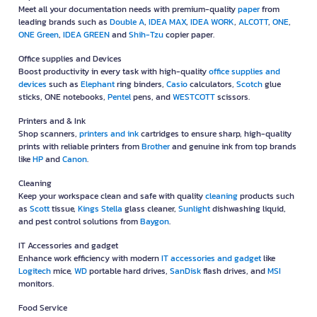
Meet all your documentation needs with premium-quality
paper
from
leading brands such as
Double A
,
IDEA MAX
,
IDEA WORK
,
ALCOTT
,
ONE
,
ONE Green
,
IDEA GREEN
and
Shih-Tzu
copier paper.
Office supplies and Devices
Boost productivity in every task with high-quality
office supplies and
devices
such as
Elephant
ring binders,
Casio
calculators,
Scotch
glue
sticks, ONE notebooks,
Pentel
pens, and
WESTCOTT
scissors.
Printers and & Ink
Shop scanners,
printers and ink
cartridges to ensure sharp, high-quality
prints with reliable printers from
Brother
and genuine ink from top brands
like
HP
and
Canon
.
Cleaning
Keep your workspace clean and safe with quality
cleaning
products such
as
Scott
tissue,
Kings Stella
glass cleaner,
Sunlight
dishwashing liquid,
and pest control solutions from
Baygon
.
IT Accessories and gadget
Enhance work efficiency with modern
IT accessories and gadget
like
Logitech
mice,
WD
portable hard drives,
SanDisk
flash drives, and
MSI
monitors.
Food Service