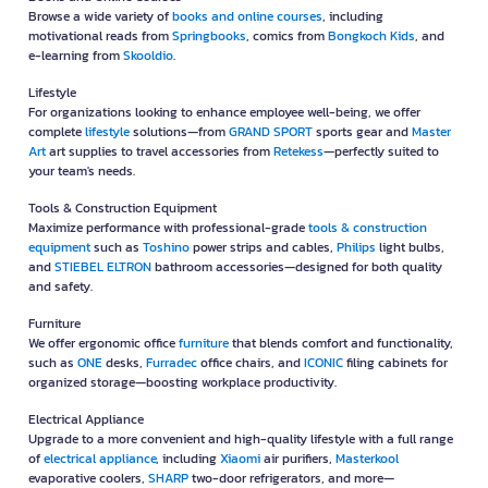
Browse a wide variety of
books and online courses
, including
motivational reads from
Springbooks
, comics from
Bongkoch Kids
, and
e-learning from
Skooldio
.
Lifestyle
For organizations looking to enhance employee well-being, we offer
complete
lifestyle
solutions—from
GRAND SPORT
sports gear and
Master
Art
art supplies to travel accessories from
Retekess
—perfectly suited to
your team's needs.
Tools & Construction Equipment
Maximize performance with professional-grade
tools & construction
equipment
such as
Toshino
power strips and cables,
Philips
light bulbs,
and
STIEBEL ELTRON
bathroom accessories—designed for both quality
and safety.
Furniture
We offer ergonomic office
furniture
that blends comfort and functionality,
such as
ONE
desks,
Furradec
office chairs, and
ICONIC
filing cabinets for
organized storage—boosting workplace productivity.
Electrical Appliance
Upgrade to a more convenient and high-quality lifestyle with a full range
of
electrical appliance
, including
Xiaomi
air purifiers,
Masterkool
evaporative coolers,
SHARP
two-door refrigerators, and more—