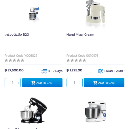
เครื่องตีแป้ง B20
Hand Mixer Cream
Product Code Y006027
Product Code 0010976
฿ 27,600.00
฿ 1,295.00
3 - 7 Days
READY TO SHIP
ADD TO CART
ADD TO CART