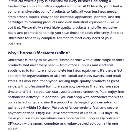
In this era where agility is essential for every business, selecting a
trustworthy source for office supplies is crucial. At OFM.co.th, you’ll find a
comprehensive selection of products to fulfill all your business needs.
From office supplies, copy paper, electrical appliances, printers, and ink
cartridges to cleaning products and even industrial equipment — we’ve
got it all. We carefully select high-quality products and offer exclusive
deals and promotions to help you save time and costs efficiently. Shop at
OfficeMate for a truly complete solution to meet every need of your
business.
Why Choose OfficeMate Online?
OfficeMate is ready to be your business partner with a wide range of office
products that meet every need — from office supplies and electrical
appliances to furniture and complete business equipment. It’s the perfect
solution for organizations of all sizes, small business owners, and retail
stores. It’s also ideal for anyone seeking high-quality products at great
value, with professional furniture assembly services that help you save
time and effort—so you can start your business smoothly. Plus, enjoy free
nationwide delivery.* In addition, you can shop with confidence thanks to
our satisfaction guarantee. If a product is damaged, you can return or
exchange it within 30 days*. We also offer convenient, fast, and secure
payment options. Enjoy exclusive credit terms of up to 30–60 days* to
make your business operations even more flexible. Shop easily online at
OFM.co.th — the smart, complete, and value-packed solution all in one
place!