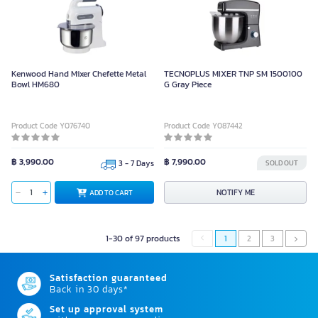
Kenwood Hand Mixer Chefette Metal
TECNOPLUS MIXER TNP SM 1500100
Bowl HM680
G Gray Piece
Product Code Y076740
Product Code Y087442
฿ 3,990.00
฿ 7,990.00
3 - 7 Days
SOLD OUT
NOTIFY ME
ADD TO CART
1-30 of 97 products
1
2
3
Satisfaction guaranteed
Back in 30 days*
Set up approval system