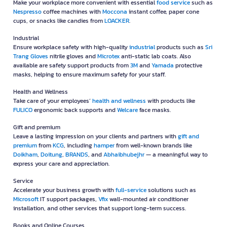
Make your workplace more convenient with essential
food service
such as
Nespresso
coffee machines with
Moccona
instant coffee, paper cone
cups, or snacks like candies from
LOACKER
.
Industrial
Ensure workplace safety with high-quality
industrial
products such as
Sri
Trang Gloves
nitrile gloves and
Microtex
anti-static lab coats. Also
available are safety support products from
3M
and
Yamada
protective
masks, helping to ensure maximum safety for your staff.
Health and Wellness
Take care of your employees’
health and wellness
with products like
FULICO
ergonomic back supports and
Welcare
face masks.
Gift and premium
Leave a lasting impression on your clients and partners with
gift and
premium
from
KCG
, including
hamper
from well-known brands like
Doikham
,
Doitung
,
BRANDS
, and
Abhaibhubejhr
— a meaningful way to
express your care and appreciation.
Service
Accelerate your business growth with
full-service
solutions such as
Microsoft
IT support packages,
Vfix
wall-mounted air conditioner
installation, and other services that support long-term success.
Books and Online Courses