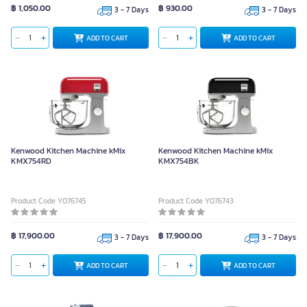
฿ 1,050.00
฿ 930.00
3 - 7 Days
3 - 7 Days
ADD TO CART
ADD TO CART
Kenwood Kitchen Machine kMix
Kenwood Kitchen Machine kMix
KMX754RD
KMX754BK
Product Code Y076745
Product Code Y076743
฿ 17,900.00
฿ 17,900.00
3 - 7 Days
3 - 7 Days
ADD TO CART
ADD TO CART