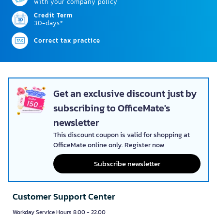
with your company policy
Credit Term
30-days*
Correct tax practice
Get an exclusive discount just by
subscribing to OfficeMate's
newsletter
This discount coupon is valid for shopping at
OfficeMate online only. Register now
Subscribe newsletter
Customer Support Center
Workday Service Hours 8.00 - 22.00