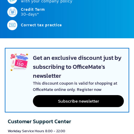
with your company policy
Credit Term
30-days*
Correct tax practice
Get an exclusive discount just by
subscribing to OfficeMate's
newsletter
This discount coupon is valid for shopping at
OfficeMate online only. Register now
Subscribe newsletter
Customer Support Center
Workday Service Hours 8.00 - 22.00