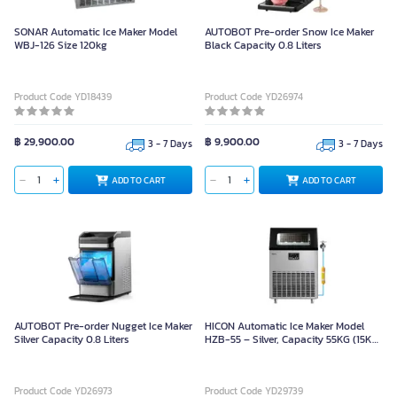
SONAR Automatic Ice Maker Model
AUTOBOT Pre-order Snow Ice Maker
WBJ-126 Size 120kg
Black Capacity 0.8 Liters
Product Code YD18439
Product Code YD26974
฿ 29,900.00
฿ 9,900.00
3 - 7 Days
3 - 7 Days
ADD TO CART
ADD TO CART
AUTOBOT Pre-order Nugget Ice Maker
HICON Automatic Ice Maker Model
Silver Capacity 0.8 Liters
HZB-55 – Silver, Capacity 55KG (15KG
Storage Tank)
Product Code YD26973
Product Code YD29739