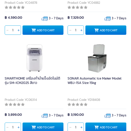
Product Code YC04878
Product Code YC04882
฿ 4,590.00
฿ 7,329.00
3 - 7 Days
3 - 7 Days
ADD TO CART
ADD TO CART
SMARTHOME เครื่องทำน้ำแข็งอัตโนมัติ
SONAR Automatic Ice Maker Model
รุ่น SM-ICM2025 สีขาว
WBJ-15A Size 15kg
Product Code YC06314
Product Code YD18408
฿ 3,899.00
฿ 3,190.00
3 - 7 Days
3 - 7 Days
ADD TO CART
ADD TO CART