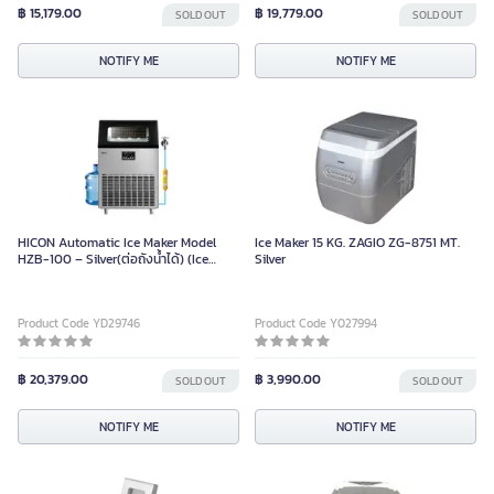
฿ 15,179.00
฿ 19,779.00
SOLD OUT
SOLD OUT
NOTIFY ME
NOTIFY ME
HICON Automatic Ice Maker Model
Ice Maker 15 KG. ZAGIO ZG-8751 MT.
HZB-100 – Silver(ต่อถังน้ำได้) (Ice
Silver
Production Capacity: 100KG)
Product Code YD29746
Product Code Y027994
฿ 20,379.00
฿ 3,990.00
SOLD OUT
SOLD OUT
NOTIFY ME
NOTIFY ME