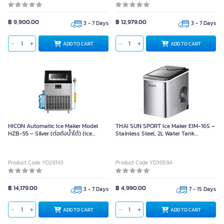
฿ 9,900.00
฿ 12,979.00
3 - 7 Days
3 - 7 Days
ADD TO CART
ADD TO CART
HICON Automatic Ice Maker Model
THAI SUN SPORT Ice Maker EIM-16S –
HZB-55 – Silver (ต่อถังน้ำได้) (Ice
Stainless Steel, 2L Water Tank
Production: 55KG, Storage Capacity:
Capacity
15KG)
Product Code YD29743
Product Code YD30594
฿ 14,179.00
฿ 4,990.00
3 - 7 Days
7 - 15 Days
ADD TO CART
ADD TO CART