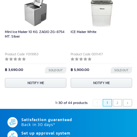
Mini Ice Maker 10 KG. ZAGIO ZG-8754
ICE Maker White
MT. Silver
Product Code Y019953
Product Code 0011417
฿ 3,690.00
฿ 5,900.00
SOLD OUT
SOLD OUT
NOTIFY ME
NOTIFY ME
1-30 of 44 products
1
2
Satisfaction guaranteed
Back in 30 days*
Set up approval system