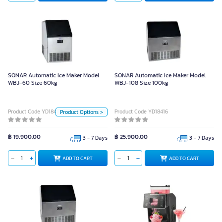
SONAR Automatic Ice Maker
Model WBJ-60 Size 60kg
SONAR Automatic Ice Maker Model
SONAR Automatic Ice Maker Model
WBJ-60 Size 60kg
WBJ-108 Size 100kg
Color
Product Code YD18410
Product Code YD18416
Product Options >
Steel
Unit
฿ 19,900.00
฿ 25,900.00
3 - 7 Days
3 - 7 Days
Piece
Piece
ADD TO CART
ADD TO CART
ADD TO CART