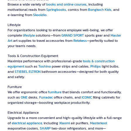
Browse a wide variety of
books and online courses
, including
motivational reads from
Springbooks
, comics from
Bongkoch Kids
, and
e-learning from
Skooldio
.
Lifestyle
For organizations looking to enhance employee well-being, we offer
complete
lifestyle
solutions—from
GRAND SPORT
sports gear and
Master
Art
art supplies to travel accessories from
Retekess
—perfectly suited to
your team's needs.
Tools & Construction Equipment
Maximize performance with professional-grade
tools & construction
equipment
such as
Toshino
power strips and cables,
Philips
light bulbs,
and
STIEBEL ELTRON
bathroom accessories—designed for both quality
and safety.
Furniture
We offer ergonomic office
furniture
that blends comfort and functionality,
such as
ONE
desks,
Furradec
office chairs, and
ICONIC
filing cabinets for
organized storage—boosting workplace productivity.
Electrical Appliance
Upgrade to a more convenient and high-quality lifestyle with a full range
of
electrical appliance
, including
Xiaomi
air purifiers,
Masterkool
evaporative coolers,
SHARP
two-door refrigerators, and more—