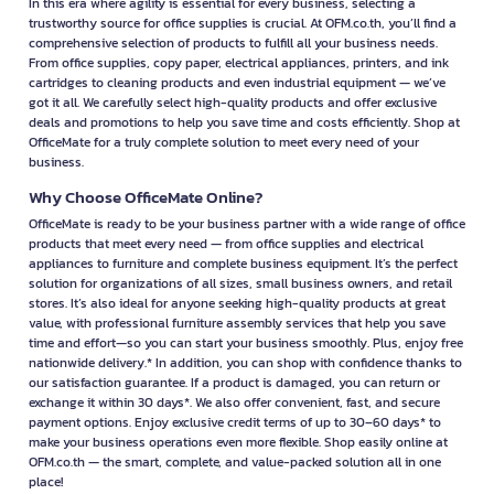
In this era where agility is essential for every business, selecting a
trustworthy source for office supplies is crucial. At OFM.co.th, you’ll find a
comprehensive selection of products to fulfill all your business needs.
From office supplies, copy paper, electrical appliances, printers, and ink
cartridges to cleaning products and even industrial equipment — we’ve
got it all. We carefully select high-quality products and offer exclusive
deals and promotions to help you save time and costs efficiently. Shop at
OfficeMate for a truly complete solution to meet every need of your
business.
Why Choose OfficeMate Online?
OfficeMate is ready to be your business partner with a wide range of office
products that meet every need — from office supplies and electrical
appliances to furniture and complete business equipment. It’s the perfect
solution for organizations of all sizes, small business owners, and retail
stores. It’s also ideal for anyone seeking high-quality products at great
value, with professional furniture assembly services that help you save
time and effort—so you can start your business smoothly. Plus, enjoy free
nationwide delivery.* In addition, you can shop with confidence thanks to
our satisfaction guarantee. If a product is damaged, you can return or
exchange it within 30 days*. We also offer convenient, fast, and secure
payment options. Enjoy exclusive credit terms of up to 30–60 days* to
make your business operations even more flexible. Shop easily online at
OFM.co.th — the smart, complete, and value-packed solution all in one
place!