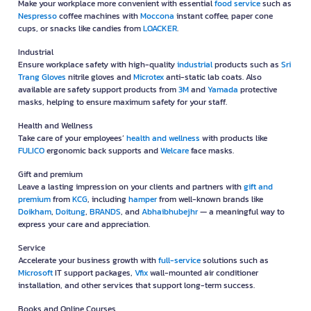
Make your workplace more convenient with essential
food service
such as
Nespresso
coffee machines with
Moccona
instant coffee, paper cone
cups, or snacks like candies from
LOACKER
.
Industrial
Ensure workplace safety with high-quality
industrial
products such as
Sri
Trang Gloves
nitrile gloves and
Microtex
anti-static lab coats. Also
available are safety support products from
3M
and
Yamada
protective
masks, helping to ensure maximum safety for your staff.
Health and Wellness
Take care of your employees’
health and wellness
with products like
FULICO
ergonomic back supports and
Welcare
face masks.
Gift and premium
Leave a lasting impression on your clients and partners with
gift and
premium
from
KCG
, including
hamper
from well-known brands like
Doikham
,
Doitung
,
BRANDS
, and
Abhaibhubejhr
— a meaningful way to
express your care and appreciation.
Service
Accelerate your business growth with
full-service
solutions such as
Microsoft
IT support packages,
Vfix
wall-mounted air conditioner
installation, and other services that support long-term success.
Books and Online Courses