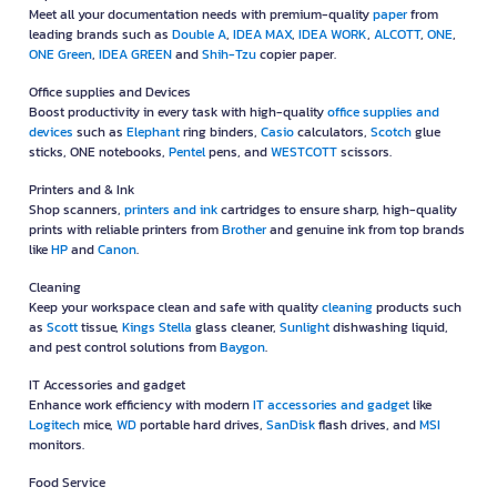
Meet all your documentation needs with premium-quality
paper
from
leading brands such as
Double A
,
IDEA MAX
,
IDEA WORK
,
ALCOTT
,
ONE
,
ONE Green
,
IDEA GREEN
and
Shih-Tzu
copier paper.
Office supplies and Devices
Boost productivity in every task with high-quality
office supplies and
devices
such as
Elephant
ring binders,
Casio
calculators,
Scotch
glue
sticks, ONE notebooks,
Pentel
pens, and
WESTCOTT
scissors.
Printers and & Ink
Shop scanners,
printers and ink
cartridges to ensure sharp, high-quality
prints with reliable printers from
Brother
and genuine ink from top brands
like
HP
and
Canon
.
Cleaning
Keep your workspace clean and safe with quality
cleaning
products such
as
Scott
tissue,
Kings Stella
glass cleaner,
Sunlight
dishwashing liquid,
and pest control solutions from
Baygon
.
IT Accessories and gadget
Enhance work efficiency with modern
IT accessories and gadget
like
Logitech
mice,
WD
portable hard drives,
SanDisk
flash drives, and
MSI
monitors.
Food Service