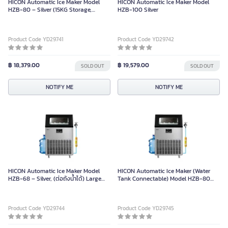
HICON Automatic Ice Maker Model
HICON Automatic Ice Maker Model
HZB-80 – Silver (15KG Storage,
HZB-100 Silver
80KG/Day Production Capacity)
Product Code YD29741
Product Code YD29742
฿ 18,379.00
฿ 19,579.00
SOLD OUT
SOLD OUT
NOTIFY ME
NOTIFY ME
HICON Automatic Ice Maker Model
HICON Automatic Ice Maker (Water
HZB-68 – Silver, (ต่อถังน้ำได้) Large
Tank Connectable) Model HZB-80
Capacity
Silver
Product Code YD29744
Product Code YD29745