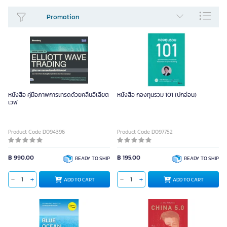
Promotion
Fiction &
Home & Garden
Entertainment &
Lifestyle Book
Literature
travel
หนังสือ คู่มือภาพการเทรดด้วยคลื่นอีเลียต
หนังสือ กองทุนรวม 101 (ปกอ่อน)
เวฟ
Food & Drinks
Food & Health
Product Code D094396
Product Code D097752
SEE LESS
฿ 990.00
฿ 195.00
READY TO SHIP
READY TO SHIP
ADD TO CART
ADD TO CART