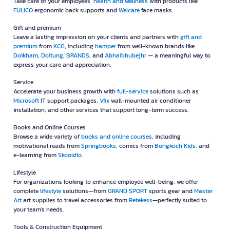
Take care of your employees’
health and wellness
with products like
FULICO
ergonomic back supports and
Welcare
face masks.
Gift and premium
Leave a lasting impression on your clients and partners with
gift and
premium
from
KCG
, including
hamper
from well-known brands like
Doikham
,
Doitung
,
BRANDS
, and
Abhaibhubejhr
— a meaningful way to
express your care and appreciation.
Service
Accelerate your business growth with
full-service
solutions such as
Microsoft
IT support packages,
Vfix
wall-mounted air conditioner
installation, and other services that support long-term success.
Books and Online Courses
Browse a wide variety of
books and online courses
, including
motivational reads from
Springbooks
, comics from
Bongkoch Kids
, and
e-learning from
Skooldio
.
Lifestyle
For organizations looking to enhance employee well-being, we offer
complete
lifestyle
solutions—from
GRAND SPORT
sports gear and
Master
Art
art supplies to travel accessories from
Retekess
—perfectly suited to
your team's needs.
Tools & Construction Equipment