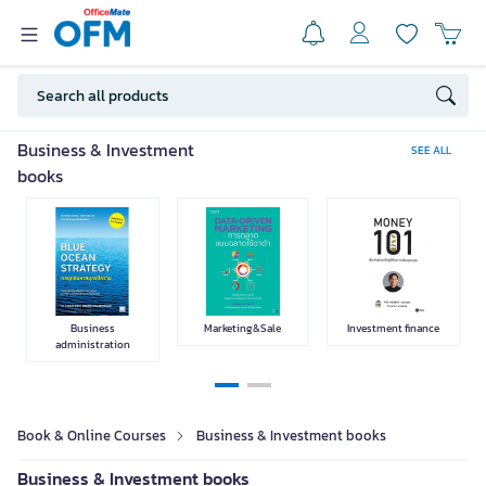
Politics
Education &
Family
Exam Preparation
Business & Investment
SEE ALL
Teaching
books
Online Course
Agriculture &
Wisdom
Language
Nature
Business
Marketing&Sale
Investment finance
administration
Book & Online Courses
Business & Investment books
Religion &
Health & Beauty
Psychology & Self
Children Books
Philosophy
improvement
Business & Investment books