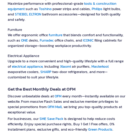
Maximize performance with professional-grade
tools & construction
equipment
such as
Toshino
power strips and cables,
Philips
light bulbs,
and
STIEBEL ELTRON
bathroom accessories—designed for both quality
and safety.
Furniture
We offer ergonomic office
furniture
that blends comfort and functionality,
such as
ONE
desks,
Furradec
office chairs, and
ICONIC
filing cabinets for
organized storage—boosting workplace productivity.
Electrical Appliance
Upgrade to a more convenient and high-quality lifestyle with a full range
of
electrical appliance
, including
Xiaomi
air purifiers,
Masterkool
evaporative coolers,
SHARP
two-door refrigerators, and more—
customized to suit your lifestyle.
Get the Best Monthly Deals at OFM
Discover unbeatable deals at
OFM
every month—instantly available on our
website. From massive Flash Sales and exclusive member privileges to
special promotions from
OFM Mall
, we bring you top-quality products at
exceptional value.
For businesses, our
SME Save Pack
is designed to help reduce costs
efficiently. Enjoy special purchase rights, Buy 1 Get 1 Free offers, 0%
installment plans, exclusive gifts, and eco-friendly
Green Products
.