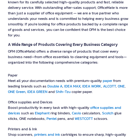
known for its carefully selected high-quality products and fast, reliable
delivery service. With outstanding after-sales support, OfficeMate is more
than just a supplier of office equipment — we are a true partner who
understands your needs and is committed to helping every business grow
smoothly. If you're looking for office products backed by a complete range
of goods and services, you can be confident that OFM is the best choice
for you.
A Wide Range of Products Covering Every Business Category
OFM (OfficeMate) offers a diverse range of products that cover every
business need—from office essentials to cleaning equipment and tools—
organized into the following comprehensive categories:
Paper
Meet all your documentation needs with premium-quality
paper
from
leading brands such as
Double A
,
IDEA MAX
,
IDEA WORK
,
ALCOTT
,
ONE
,
ONE Green
,
IDEA GREEN
and
Shih-Tzu
copier paper.
Office supplies and Devices
Boost productivity in every task with high-quality
office supplies and
devices
such as
Elephant
ring binders,
Casio
calculators,
Scotch
glue
sticks, ONE notebooks,
Pentel
pens, and
WESTCOTT
scissors.
Printers and & Ink
Shop scanners,
printers and ink
cartridges to ensure sharp, high-quality