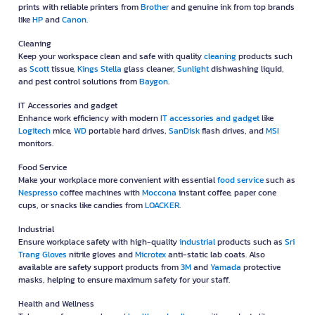
prints with reliable printers from
Brother
and genuine ink from top brands
like
HP
and
Canon
.
Cleaning
Keep your workspace clean and safe with quality
cleaning
products such
as
Scott
tissue,
Kings Stella
glass cleaner,
Sunlight
dishwashing liquid,
and pest control solutions from
Baygon
.
IT Accessories and gadget
Enhance work efficiency with modern
IT accessories and gadget
like
Logitech
mice,
WD
portable hard drives,
SanDisk
flash drives, and
MSI
monitors.
Food Service
Make your workplace more convenient with essential
food service
such as
Nespresso
coffee machines with
Moccona
instant coffee, paper cone
cups, or snacks like candies from
LOACKER
.
Industrial
Ensure workplace safety with high-quality
industrial
products such as
Sri
Trang Gloves
nitrile gloves and
Microtex
anti-static lab coats. Also
available are safety support products from
3M
and
Yamada
protective
masks, helping to ensure maximum safety for your staff.
Health and Wellness