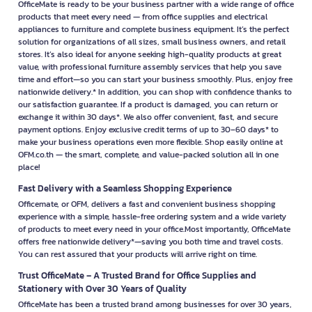
OfficeMate is ready to be your business partner with a wide range of office
products that meet every need — from office supplies and electrical
appliances to furniture and complete business equipment. It’s the perfect
solution for organizations of all sizes, small business owners, and retail
stores. It’s also ideal for anyone seeking high-quality products at great
value, with professional furniture assembly services that help you save
time and effort—so you can start your business smoothly. Plus, enjoy free
nationwide delivery.* In addition, you can shop with confidence thanks to
our satisfaction guarantee. If a product is damaged, you can return or
exchange it within 30 days*. We also offer convenient, fast, and secure
payment options. Enjoy exclusive credit terms of up to 30–60 days* to
make your business operations even more flexible. Shop easily online at
OFM.co.th — the smart, complete, and value-packed solution all in one
place!
Fast Delivery with a Seamless Shopping Experience
Officemate, or OFM, delivers a fast and convenient business shopping
experience with a simple, hassle-free ordering system and a wide variety
of products to meet every need in your office.Most importantly, OfficeMate
offers free nationwide delivery*—saving you both time and travel costs.
You can rest assured that your products will arrive right on time.
Trust OfficeMate – A Trusted Brand for Office Supplies and
Stationery with Over 30 Years of Quality
OfficeMate has been a trusted brand among businesses for over 30 years,