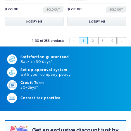
฿ 225.00
฿ 295.00
SOLD OUT
SOLD OUT
NOTIFY ME
NOTIFY ME
1-30 of 256 products
1
2
3
9
Satisfaction guaranteed
Back in 30 days*
Set up approval system
with your company policy
Credit Term
30-days*
Correct tax practice
Get an exclusive discount just by