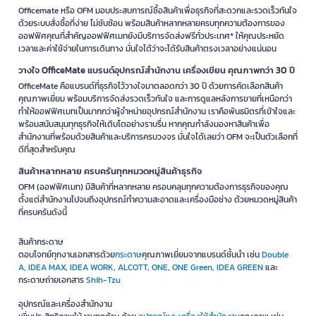
Officemate หรือ OFM มอบประสบการณ์ซื้อสินค้าเพื่อธุรกิจที่สะดวกและรวดเร็วทันใจ
ด้วยระบบสั่งซื้อที่ง่าย ไม่ซับซ้อน พร้อมสินค้าหลากหลายครบทุกความต้องการของ
ออฟฟิศคุณที่สำคัญออฟฟิศเมทยังมีบริการจัดส่งฟรีทั่วประเทศ* ให้คุณประหยัด
เวลาและค่าใช้จ่ายในการเดินทาง มั่นใจได้ว่าจะได้รับสินค้าตรงเวลาอย่างแน่นอน
วางใจ OfficeMate แบรนด์อุปกรณ์สำนักงาน เครื่องเขียน คุณภาพกว่า 30 ปี
OfficeMate คือแบรนด์ที่ธุรกิจไว้วางใจมาตลอดกว่า 30 ปี ด้วยการคัดเลือกสินค้า
คุณภาพเยี่ยม พร้อมบริการจัดส่งรวดเร็วทันใจ และการดูแลหลังการขายที่เหนือกว่า
ทำให้ออฟฟิศเมทเป็นมากกว่าผู้จำหน่ายอุปกรณ์สำนักงาน เราคือพันธมิตรที่เข้าใจและ
พร้อมสนับสนุนทุกธุรกิจให้เติบโตอย่างราบรื่น หากคุณกำลังมองหาสินค้าเพื่อ
สำนักงานที่พร้อมด้วยสินค้าและบริการครบวงจร มั่นใจได้เลยว่า OFM จะเป็นตัวเลือกที่
ดีที่สุดสำหรับคุณ
สินค้าหลากหลาย ครบครันทุกหมวดหมู่สินค้าธุรกิจ
OFM (ออฟฟิศเมท) มีสินค้าที่หลากหลาย ครอบคลุมทุกความต้องการธุรกิจของคุณ
ตั้งแต่สำนักงานไปจนถึงอุปกรณ์ทำความสะอาดและเครื่องมือช่าง ด้วยหมวดหมู่สินค้า
ที่ครบครันดังนี้
สินค้ากระดาษ
ตอบโจทย์ทุกงานเอกสารด้วย
กระดาษ
คุณภาพเยี่ยมจากแบรนด์ชั้นนำ เช่น
Double
A
,
IDEA MAX
,
IDEA WORK
,
ALCOTT
,
ONE
,
ONE Green
,
IDEA GREEN
และ
กระดาษถ่ายเอกสาร
Shih-Tzu
อุปกรณ์และเครื่องสำนักงาน