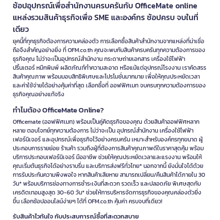
ช้อปอุปกรณ์เพื่อสำนักงานครบครันกับ OfficeMate online
แหล่งรวมสินค้าธุรกิจเพื่อ SME และองค์กร ช้อปครบ จบในที่
เดียว
ยุคนี้ที่ทุกธุรกิจต้องการความคล่องตัว การเลือกซื้อสินค้าสำนักงานจากแหล่งที่น่าเชื่อ
ถือจึงสำคัญอย่างยิ่ง ที่ OFM.co.th คุณจะพบกับสินค้าครบครันทุกความต้องการของ
ธุรกิจคุณ ไม่ว่าจะเป็นอุปกรณ์สำนักงาน กระดาษถ่ายเอกสาร เครื่องใช้ไฟฟ้า
ปริ้นเตอร์ หมึกพิมพ์ ผลิตภัณฑ์ทำความสะอาด หรือแม้แต่อุปกรณ์โรงงาน เราคัดสรร
สินค้าคุณภาพ พร้อมมอบสิทธิพิเศษและโปรโมชั่นมากมาย เพื่อให้คุณประหยัดเวลา
และค่าใช้จ่ายได้อย่างคุ้มค่าที่สุด เลือกซื้อที่ ออฟฟิศเมท จบครบทุกความต้องการของ
ธุรกิจคุณอย่างแท้จริง
ทำไมต้อง OfficeMate Online?
Officemate (ออฟฟิศเมท) พร้อมเป็นคู่คิดธุรกิจของคุณ ด้วยสินค้าออฟฟิศหลาก
หลาย ตอบโจทย์ทุกความต้องการ ไม่ว่าจะเป็น อุปกรณ์สำนักงาน เครื่องใช้ไฟฟ้า
เฟอร์นิเจอร์ และอุปกรณ์เพื่อธุรกิจไว้อย่างครบครัน เหมาะสำหรับองค์กรทุกขนาด ผู้
ประกอบการรายย่อย ร้านค้า รวมถึงผู้ที่ต้องการสินค้าคุณภาพดีในราคาสุดคุ้ม พร้อม
บริการประกอบเฟอร์นิเจอร์ มืออาชีพ ช่วยให้คุณประหยัดเวลาและแรงงาน พร้อมให้
คุณเริ่มต้นธุรกิจได้อย่างราบรื่น และบริการส่งฟรีทั่วไทย* นอกจากนี้ ยังมั่นใจได้ด้วย
การรับประกันความพึงพอใจ หากสินค้าเสียหาย สามารถเปลี่ยน/คืนสินค้าได้ภายใน 30
วัน* พร้อมบริการช่องทางการชำระเงินที่สะดวก รวดเร็ว และปลอดภัย พิเศษสุดกับ
เครดิตเทอมสูงสุด 30-60 วัน* ช่วยให้การบริหารจัดการธุรกิจของคุณคล่องตัวยิ่ง
ขึ้น เลือกช้อปออนไลน์ง่ายๆ ได้ที่ OFM.co.th คุ้มค่า ครบจบที่เดียว!
รับสินค้าไวทันใจ กับประสบการณ์ซื้อที่สะดวกสบาย