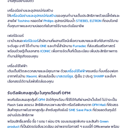
งานคุณอย่างลงตัว
เครื่องมือช่างและอุปกรณ์ก่อสร้าง
ให้
เครื่องมือช่างและอุปกรณ์ก่อสร้าง
ของคุณทำงานเต็มประสิทธิภาพด้วยปลั๊กไฟและ
สายไฟ
Toshino
หลอดไฟ
Philips
อุปกรณ์ห้องน้ำ
STIEBEL ELTRON
ที่ตอบโจทย์
ทั้งคุณภาพและความปลอดภัยในการใช้งานระดับมืออาชีพ
เฟอร์นิเจอร์
เรานำเสนอ
เฟอร์นิเจอร์
สำนักงานที่ผสานดีไซน์เพื่อความสบายและฟังก์ชันการใช้งาน
ระดับสูง อาทิ โต๊ะทำงาน
ONE
และเก้าอี้สำนักงาน
Furradec
ที่ส่งเสริมสรีรศาสตร์
พร้อมด้วยตู้เก็บเอกสาร
ICONIC
เพื่อการจัดเก็บที่เป็นระเบียบ เพิ่มประสิทธิภาพการ
ทำงานให้ธุรกิจของคุณ
เครื่องใช้ไฟฟ้า
เติมเต็มชีวิตสะดวกสบายและมีคุณภาพ ด้วย
เครื่องใช้ไฟฟ้า
ครบครัน ทั้งเครื่องฟอก
อากาศในบ้าน
Xiaomi
, พัดลมไอเย็น
มาสเตอร์คูล
, ตู้เย็น 2 ประตู
SHARP
และอื่นๆ
เลือกสรรได้ตามไลฟ์สไตล์ของคุณ
รับดีลพิเศษสุดคุ้ม ในทุกเดือนที่ OFM
พบกับข้อเสนอสุดคุ้มที่
OFM
จัดให้ทุกเดือน ที่ใช้ได้ทันทีผ่านหน้าเว็บไซต์ ไม่ว่าจะเป็น
Flash Sale ลดแรง สิทธิพิเศษเฉพาะสมาชิก หรือดีลพิเศษจาก
OFM Mall
ที่คัดสรร
สินค้าคุณภาพในราคาสุดคุ้ม สำหรับธุรกิจยังมี
SME Save Pack
ที่ช่วยลดต้นทุนได้
อย่างมีประสิทธิภาพ
พร้อมสิทธิ์แลกซื้อ ซื้อ 1 แถม 1 ผ่อน 0% ของแถมสุดพิเศษ และสินค้า
Green
product
ที่เป็นมิตรต่อสิ่งแวดล้อม อย่าพลาดโอกาสดี ๆ แบบนี้ที่ Officemate พร้อม