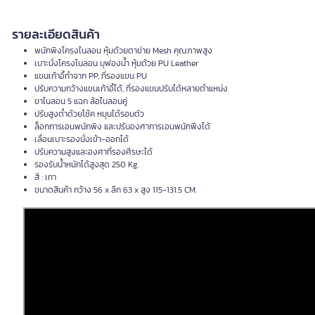
รายละเอียดสินค้า
พนักพิงโครงไนลอน หุ้มด้วยตาข่าย Mesh คุณภาพสูง
เบาะนั่งโครงไนลอน บุฟองน้ำ หุ้มด้วย PU Leather
แขนเก้าอี้ทำจาก PP, ที่รองแขน PU
ปรับความกว้างแขนเก้าอี้ได้, ที่รองแขนปรับได้หลายตำแหน่ง
ขาไนลอน 5 แฉก ล้อไนลอนคู่
ปรับสูงต่ำด้วยโช้ค หมุนได้รอบตัว
ล็อกการเอนพนักพิง และปรับองศาการเอนพนักพิงได้
เลื่อนเบาะรองนั่งเข้า-ออกได้
ปรับความสูงและองศาที่รองศีรษะได้
รองรับน้ำหนักได้สูงสุด 250 Kg.
สี : เทา
ขนาดสินค้า กว้าง 56 x ลึก 63 x สูง 115-131.5 CM.