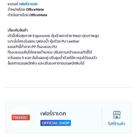
เฟอร์ราเดค
แบรนด์
จำหน่ายโดย
OfficeMate
ดำเนินการโดย
OfficeMate
เกี่ยวกับสินค้า
เก้าอี้เพื่อสุขภาพ Ergonomic หุ้มด้วยตาข่าย Mesh คุณภาพสูง
เบาะนั่งโครงไนลอน บุฟองน้ำ หุ้มด้วย PU Leather
แขนเก้าอี้ทำจาก PP ที่รองแขน PU
ที่รองแขนปรับได้หลายตำแหน่ง ปรับความกว้างแขนเก้าอี้ได้
ขาไนลอน 5 แฉก ล้อไนลอนคู่ ปรับสูงต่ำด้วยโช้ค หมุนได้รอบตัว
ล็อกการเอนพนักพิง และปรับองศาการเอนพนักพิงได้
เฟอร์ราเดค
ไปที่ร้านค้า