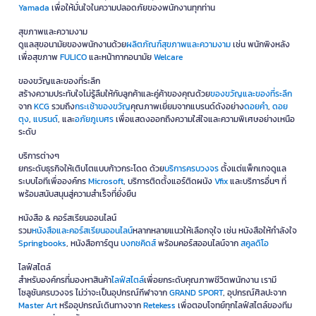
Yamada
เพื่อให้มั่นใจในความปลอดภัยของพนักงานทุกท่าน
สุขภาพและความงาม
ดูแลสุขอนามัยของพนักงานด้วย
ผลิตภัณฑ์สุขภาพและความงาม
เช่น พนักพิงหลัง
เพื่อสุขภาพ
FULICO
และหน้ากากอนามัย
Welcare
ของขวัญและของที่ระลึก
สร้างความประทับใจไม่รู้ลืมให้กับลูกค้าและคู่ค้าของคุณด้วย
ของขวัญและของที่ระลึก
จาก
KCG
รวมถึง
กระเช้าของขวัญ
คุณภาพเยี่ยมจากแบรนด์ดังอย่าง
ดอยคำ
,
ดอย
ตุง
,
แบรนด์
, และ
อภัยภูเบศร
เพื่อแสดงออกถึงความใส่ใจและความพิเศษอย่างเหนือ
ระดับ
บริการต่างๆ
ยกระดับธุรกิจให้เติบโตแบบก้าวกระโดด ด้วย
บริการครบวงจร
ตั้งแต่แพ็กเกจดูแล
ระบบไอทีเพื่อองค์กร
Microsoft
, บริการติดตั้งแอร์ติดผนัง
Vfix
และบริการอื่นๆ ที่
พร้อมสนับสนุนสู่ความสำเร็จที่ยั่งยืน
หนังสือ & คอร์สเรียนออนไลน์
รวม
หนังสือและคอร์สเรียนออนไลน์
หลากหลายแนวให้เลือกจุใจ เช่น หนังสือให้กำลังใจ
Springbooks
, หนังสือการ์ตูน
บงกชคิดส์
พร้อมคอร์สออนไลน์จาก
สคูลดิโอ
ไลฟ์สไตล์
สำหรับองค์กรที่มองหาสินค้า
ไลฟ์สไตล์
เพื่อยกระดับคุณภาพชีวิตพนักงาน เรามี
โซลูชันครบวงจร ไม่ว่าจะเป็นอุปกรณ์กีฬาจาก
GRAND SPORT
, อุปกรณ์ศิลปะจาก
Master Art
หรืออุปกรณ์เดินทางจาก
Retekess
เพื่อตอบโจทย์ทุกไลฟ์สไตล์ของทีม