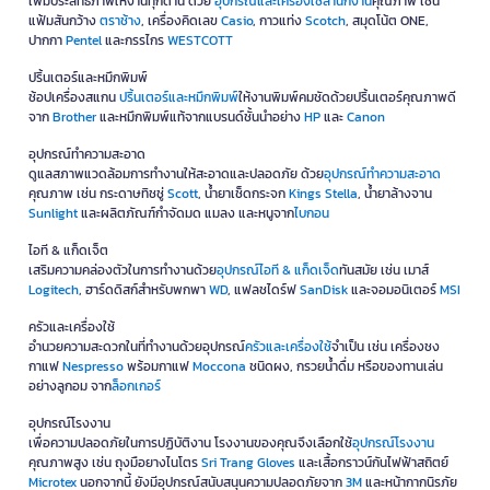
เพิ่มประสิทธิภาพให้งานทุกด้าน ด้วย
อุปกรณ์และเครื่องใช้สำนักงาน
คุณภาพ เช่น
แฟ้มสันกว้าง
ตราช้าง
, เครื่องคิดเลข
Casio
, กาวแท่ง
Scotch
, สมุดโน้ต ONE,
ปากกา
Pentel
และกรรไกร
WESTCOTT
ปริ้นเตอร์และหมึกพิมพ์
ช้อปเครื่องสแกน
ปริ้นเตอร์และหมึกพิมพ์
ให้งานพิมพ์คมชัดด้วยปริ้นเตอร์คุณภาพดี
จาก
Brother
และหมึกพิมพ์แท้จากแบรนด์ชั้นนำอย่าง
HP
และ
Canon
อุปกรณ์ทำความสะอาด
ดูแลสภาพแวดล้อมการทำงานให้สะอาดและปลอดภัย ด้วย
อุปกรณ์ทำความสะอาด
คุณภาพ เช่น กระดาษทิชชู่
Scott
, น้ำยาเช็ดกระจก
Kings Stella
, น้ำยาล้างจาน
Sunlight
และผลิตภัณฑ์กำจัดมด แมลง และหนูจาก
ไบกอน
ไอที & แก็ดเจ็ต
เสริมความคล่องตัวในการทำงานด้วย
อุปกรณ์ไอที & แก็ดเจ็ด
ทันสมัย เช่น เมาส์
Logitech
, ฮาร์ดดิสก์สำหรับพกพา
WD
, แฟลชไดร์ฟ
SanDisk
และจอมอนิเตอร์
MSI
ครัวและเครื่องใช้
อำนวยความสะดวกในที่ทำงานด้วยอุปกรณ์
ครัวและเครื่องใช้
จำเป็น เช่น เครื่องชง
กาแฟ
Nespresso
พร้อมกาแฟ
Moccona
ชนิดผง, กรวยน้ำดื่ม หรือของทานเล่น
อย่างลูกอม จาก
ล็อกเกอร์
อุปกรณ์โรงงาน
เพื่อความปลอดภัยในการปฏิบัติงาน โรงงานของคุณจึงเลือกใช้
อุปกรณ์โรงงาน
คุณภาพสูง เช่น ถุงมือยางไนโตร
Sri Trang Gloves
และเสื้อกราวน์กันไฟฟ้าสถิตย์
Microtex
นอกจากนี้ ยังมีอุปกรณ์สนับสนุนความปลอดภัยจาก
3M
และหน้ากากนิรภัย