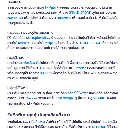
ไลฟ์สไตล์
สำหรับองค์กรที่มองหาสินค้า
ไลฟ์สไตล์
เพื่อยกระดับคุณภาพชีวิตพนักงาน เรามี
โซลูชันครบวงจร ไม่ว่าจะเป็นอุปกรณ์กีฬาจาก
GRAND SPORT
, อุปกรณ์ศิลปะจาก
Master Art
หรืออุปกรณ์เดินทางจาก
Retekess
เพื่อตอบโจทย์ทุกไลฟ์สไตล์ของทีม
งานคุณอย่างลงตัว
เครื่องมือช่างและอุปกรณ์ก่อสร้าง
ให้
เครื่องมือช่างและอุปกรณ์ก่อสร้าง
ของคุณทำงานเต็มประสิทธิภาพด้วยปลั๊กไฟและ
สายไฟ
Toshino
หลอดไฟ
Philips
อุปกรณ์ห้องน้ำ
STIEBEL ELTRON
ที่ตอบโจทย์
ทั้งคุณภาพและความปลอดภัยในการใช้งานระดับมืออาชีพ
เฟอร์นิเจอร์
เรานำเสนอ
เฟอร์นิเจอร์
สำนักงานที่ผสานดีไซน์เพื่อความสบายและฟังก์ชันการใช้งาน
ระดับสูง อาทิ โต๊ะทำงาน
ONE
และเก้าอี้สำนักงาน
Furradec
ที่ส่งเสริมสรีรศาสตร์
พร้อมด้วยตู้เก็บเอกสาร
ICONIC
เพื่อการจัดเก็บที่เป็นระเบียบ เพิ่มประสิทธิภาพการ
ทำงานให้ธุรกิจของคุณ
เครื่องใช้ไฟฟ้า
เติมเต็มชีวิตสะดวกสบายและมีคุณภาพ ด้วย
เครื่องใช้ไฟฟ้า
ครบครัน ทั้งเครื่องฟอก
อากาศในบ้าน
Xiaomi
, พัดลมไอเย็น
มาสเตอร์คูล
, ตู้เย็น 2 ประตู
SHARP
และอื่นๆ
เลือกสรรได้ตามไลฟ์สไตล์ของคุณ
รับดีลพิเศษสุดคุ้ม ในทุกเดือนที่ OFM
พบกับข้อเสนอสุดคุ้มที่
OFM
จัดให้ทุกเดือน ที่ใช้ได้ทันทีผ่านหน้าเว็บไซต์ ไม่ว่าจะเป็น
Flash Sale ลดแรง สิทธิพิเศษเฉพาะสมาชิก หรือดีลพิเศษจาก
OFM Mall
ที่คัดสรร