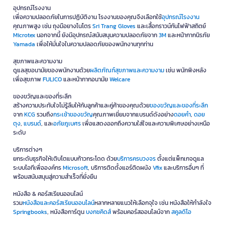
อุปกรณ์โรงงาน
เพื่อความปลอดภัยในการปฏิบัติงาน โรงงานของคุณจึงเลือกใช้
อุปกรณ์โรงงาน
คุณภาพสูง เช่น ถุงมือยางไนโตร
Sri Trang Gloves
และเสื้อกราวน์กันไฟฟ้าสถิตย์
Microtex
นอกจากนี้ ยังมีอุปกรณ์สนับสนุนความปลอดภัยจาก
3M
และหน้ากากนิรภัย
Yamada
เพื่อให้มั่นใจในความปลอดภัยของพนักงานทุกท่าน
สุขภาพและความงาม
ดูแลสุขอนามัยของพนักงานด้วย
ผลิตภัณฑ์สุขภาพและความงาม
เช่น พนักพิงหลัง
เพื่อสุขภาพ
FULICO
และหน้ากากอนามัย
Welcare
ของขวัญและของที่ระลึก
สร้างความประทับใจไม่รู้ลืมให้กับลูกค้าและคู่ค้าของคุณด้วย
ของขวัญและของที่ระลึก
จาก
KCG
รวมถึง
กระเช้าของขวัญ
คุณภาพเยี่ยมจากแบรนด์ดังอย่าง
ดอยคำ
,
ดอย
ตุง
,
แบรนด์
, และ
อภัยภูเบศร
เพื่อแสดงออกถึงความใส่ใจและความพิเศษอย่างเหนือ
ระดับ
บริการต่างๆ
ยกระดับธุรกิจให้เติบโตแบบก้าวกระโดด ด้วย
บริการครบวงจร
ตั้งแต่แพ็กเกจดูแล
ระบบไอทีเพื่อองค์กร
Microsoft
, บริการติดตั้งแอร์ติดผนัง
Vfix
และบริการอื่นๆ ที่
พร้อมสนับสนุนสู่ความสำเร็จที่ยั่งยืน
หนังสือ & คอร์สเรียนออนไลน์
รวม
หนังสือและคอร์สเรียนออนไลน์
หลากหลายแนวให้เลือกจุใจ เช่น หนังสือให้กำลังใจ
Springbooks
, หนังสือการ์ตูน
บงกชคิดส์
พร้อมคอร์สออนไลน์จาก
สคูลดิโอ