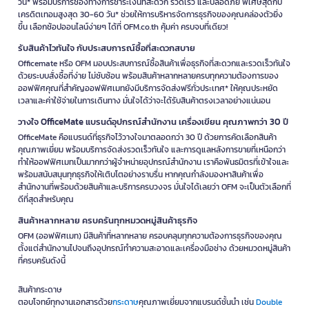
วัน* พร้อมบริการช่องทางการชำระเงินที่สะดวก รวดเร็ว และปลอดภัย พิเศษสุดกับ
เครดิตเทอมสูงสุด 30-60 วัน* ช่วยให้การบริหารจัดการธุรกิจของคุณคล่องตัวยิ่ง
ขึ้น เลือกช้อปออนไลน์ง่ายๆ ได้ที่ OFM.co.th คุ้มค่า ครบจบที่เดียว!
รับสินค้าไวทันใจ กับประสบการณ์ซื้อที่สะดวกสบาย
Officemate หรือ OFM มอบประสบการณ์ซื้อสินค้าเพื่อธุรกิจที่สะดวกและรวดเร็วทันใจ
ด้วยระบบสั่งซื้อที่ง่าย ไม่ซับซ้อน พร้อมสินค้าหลากหลายครบทุกความต้องการของ
ออฟฟิศคุณที่สำคัญออฟฟิศเมทยังมีบริการจัดส่งฟรีทั่วประเทศ* ให้คุณประหยัด
เวลาและค่าใช้จ่ายในการเดินทาง มั่นใจได้ว่าจะได้รับสินค้าตรงเวลาอย่างแน่นอน
วางใจ OfficeMate แบรนด์อุปกรณ์สำนักงาน เครื่องเขียน คุณภาพกว่า 30 ปี
OfficeMate คือแบรนด์ที่ธุรกิจไว้วางใจมาตลอดกว่า 30 ปี ด้วยการคัดเลือกสินค้า
คุณภาพเยี่ยม พร้อมบริการจัดส่งรวดเร็วทันใจ และการดูแลหลังการขายที่เหนือกว่า
ทำให้ออฟฟิศเมทเป็นมากกว่าผู้จำหน่ายอุปกรณ์สำนักงาน เราคือพันธมิตรที่เข้าใจและ
พร้อมสนับสนุนทุกธุรกิจให้เติบโตอย่างราบรื่น หากคุณกำลังมองหาสินค้าเพื่อ
สำนักงานที่พร้อมด้วยสินค้าและบริการครบวงจร มั่นใจได้เลยว่า OFM จะเป็นตัวเลือกที่
ดีที่สุดสำหรับคุณ
สินค้าหลากหลาย ครบครันทุกหมวดหมู่สินค้าธุรกิจ
OFM (ออฟฟิศเมท) มีสินค้าที่หลากหลาย ครอบคลุมทุกความต้องการธุรกิจของคุณ
ตั้งแต่สำนักงานไปจนถึงอุปกรณ์ทำความสะอาดและเครื่องมือช่าง ด้วยหมวดหมู่สินค้า
ที่ครบครันดังนี้
สินค้ากระดาษ
ตอบโจทย์ทุกงานเอกสารด้วย
กระดาษ
คุณภาพเยี่ยมจากแบรนด์ชั้นนำ เช่น
Double