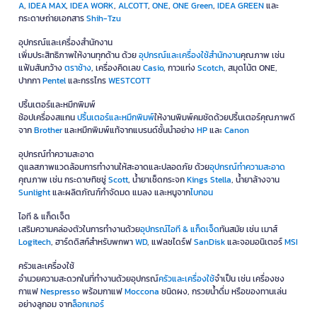
A
,
IDEA MAX
,
IDEA WORK
,
ALCOTT
,
ONE
,
ONE Green
,
IDEA GREEN
และ
กระดาษถ่ายเอกสาร
Shih-Tzu
อุปกรณ์และเครื่องสำนักงาน
เพิ่มประสิทธิภาพให้งานทุกด้าน ด้วย
อุปกรณ์และเครื่องใช้สำนักงาน
คุณภาพ เช่น
แฟ้มสันกว้าง
ตราช้าง
, เครื่องคิดเลข
Casio
, กาวแท่ง
Scotch
, สมุดโน้ต ONE,
ปากกา
Pentel
และกรรไกร
WESTCOTT
ปริ้นเตอร์และหมึกพิมพ์
ช้อปเครื่องสแกน
ปริ้นเตอร์และหมึกพิมพ์
ให้งานพิมพ์คมชัดด้วยปริ้นเตอร์คุณภาพดี
จาก
Brother
และหมึกพิมพ์แท้จากแบรนด์ชั้นนำอย่าง
HP
และ
Canon
อุปกรณ์ทำความสะอาด
ดูแลสภาพแวดล้อมการทำงานให้สะอาดและปลอดภัย ด้วย
อุปกรณ์ทำความสะอาด
คุณภาพ เช่น กระดาษทิชชู่
Scott
, น้ำยาเช็ดกระจก
Kings Stella
, น้ำยาล้างจาน
Sunlight
และผลิตภัณฑ์กำจัดมด แมลง และหนูจาก
ไบกอน
ไอที & แก็ดเจ็ต
เสริมความคล่องตัวในการทำงานด้วย
อุปกรณ์ไอที & แก็ดเจ็ด
ทันสมัย เช่น เมาส์
Logitech
, ฮาร์ดดิสก์สำหรับพกพา
WD
, แฟลชไดร์ฟ
SanDisk
และจอมอนิเตอร์
MSI
ครัวและเครื่องใช้
อำนวยความสะดวกในที่ทำงานด้วยอุปกรณ์
ครัวและเครื่องใช้
จำเป็น เช่น เครื่องชง
กาแฟ
Nespresso
พร้อมกาแฟ
Moccona
ชนิดผง, กรวยน้ำดื่ม หรือของทานเล่น
อย่างลูกอม จาก
ล็อกเกอร์