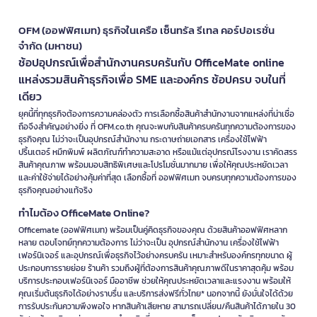
OFM (ออฟฟิศเมท) ธุรกิจในเครือ เซ็นทรัล รีเทล คอร์ปอเรชั่น
จำกัด (มหาชน)
ช้อปอุปกรณ์เพื่อสำนักงานครบครันกับ OfficeMate online
แหล่งรวมสินค้าธุรกิจเพื่อ SME และองค์กร ช้อปครบ จบในที่
เดียว
ยุคนี้ที่ทุกธุรกิจต้องการความคล่องตัว การเลือกซื้อสินค้าสำนักงานจากแหล่งที่น่าเชื่อ
ถือจึงสำคัญอย่างยิ่ง ที่ OFM.co.th คุณจะพบกับสินค้าครบครันทุกความต้องการของ
ธุรกิจคุณ ไม่ว่าจะเป็นอุปกรณ์สำนักงาน กระดาษถ่ายเอกสาร เครื่องใช้ไฟฟ้า
ปริ้นเตอร์ หมึกพิมพ์ ผลิตภัณฑ์ทำความสะอาด หรือแม้แต่อุปกรณ์โรงงาน เราคัดสรร
สินค้าคุณภาพ พร้อมมอบสิทธิพิเศษและโปรโมชั่นมากมาย เพื่อให้คุณประหยัดเวลา
และค่าใช้จ่ายได้อย่างคุ้มค่าที่สุด เลือกซื้อที่ ออฟฟิศเมท จบครบทุกความต้องการของ
ธุรกิจคุณอย่างแท้จริง
ทำไมต้อง OfficeMate Online?
Officemate (ออฟฟิศเมท) พร้อมเป็นคู่คิดธุรกิจของคุณ ด้วยสินค้าออฟฟิศหลาก
หลาย ตอบโจทย์ทุกความต้องการ ไม่ว่าจะเป็น อุปกรณ์สำนักงาน เครื่องใช้ไฟฟ้า
เฟอร์นิเจอร์ และอุปกรณ์เพื่อธุรกิจไว้อย่างครบครัน เหมาะสำหรับองค์กรทุกขนาด ผู้
ประกอบการรายย่อย ร้านค้า รวมถึงผู้ที่ต้องการสินค้าคุณภาพดีในราคาสุดคุ้ม พร้อม
บริการประกอบเฟอร์นิเจอร์ มืออาชีพ ช่วยให้คุณประหยัดเวลาและแรงงาน พร้อมให้
คุณเริ่มต้นธุรกิจได้อย่างราบรื่น และบริการส่งฟรีทั่วไทย* นอกจากนี้ ยังมั่นใจได้ด้วย
การรับประกันความพึงพอใจ หากสินค้าเสียหาย สามารถเปลี่ยน/คืนสินค้าได้ภายใน 30