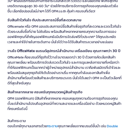
วัน* พร้อมบริการช่องทางการชำระเงินที่สะดวก รวดเร็ว และปลอดภัย พิเศษสุดกับ
เครดิตเทอมสูงสุด 30-60 วัน* ช่วยให้การบริหารจัดการธุรกิจของคุณคล่องตัวยิ่ง
ขึ้น เลือกช้อปออนไลน์ง่ายๆ ได้ที่ OFM.co.th คุ้มค่า ครบจบที่เดียว!
รับสินค้าไวทันใจ กับประสบการณ์ซื้อที่สะดวกสบาย
Officemate หรือ OFM มอบประสบการณ์ซื้อสินค้าเพื่อธุรกิจที่สะดวกและรวดเร็วทันใจ
ด้วยระบบสั่งซื้อที่ง่าย ไม่ซับซ้อน พร้อมสินค้าหลากหลายครบทุกความต้องการของ
ออฟฟิศคุณที่สำคัญออฟฟิศเมทยังมีบริการจัดส่งฟรีทั่วประเทศ* ให้คุณประหยัด
เวลาและค่าใช้จ่ายในการเดินทาง มั่นใจได้ว่าจะได้รับสินค้าตรงเวลาอย่างแน่นอน
วางใจ OfficeMate แบรนด์อุปกรณ์สำนักงาน เครื่องเขียน คุณภาพกว่า 30 ปี
OfficeMate คือแบรนด์ที่ธุรกิจไว้วางใจมาตลอดกว่า 30 ปี ด้วยการคัดเลือกสินค้า
คุณภาพเยี่ยม พร้อมบริการจัดส่งรวดเร็วทันใจ และการดูแลหลังการขายที่เหนือกว่า
ทำให้ออฟฟิศเมทเป็นมากกว่าผู้จำหน่ายอุปกรณ์สำนักงาน เราคือพันธมิตรที่เข้าใจและ
พร้อมสนับสนุนทุกธุรกิจให้เติบโตอย่างราบรื่น หากคุณกำลังมองหาสินค้าเพื่อ
สำนักงานที่พร้อมด้วยสินค้าและบริการครบวงจร มั่นใจได้เลยว่า OFM จะเป็นตัวเลือกที่
ดีที่สุดสำหรับคุณ
สินค้าหลากหลาย ครบครันทุกหมวดหมู่สินค้าธุรกิจ
OFM (ออฟฟิศเมท) มีสินค้าที่หลากหลาย ครอบคลุมทุกความต้องการธุรกิจของคุณ
ตั้งแต่สำนักงานไปจนถึงอุปกรณ์ทำความสะอาดและเครื่องมือช่าง ด้วยหมวดหมู่สินค้า
ที่ครบครันดังนี้
สินค้ากระดาษ
ตอบโจทย์ทุกงานเอกสารด้วย
กระดาษ
คุณภาพเยี่ยมจากแบรนด์ชั้นนำ เช่น
Double