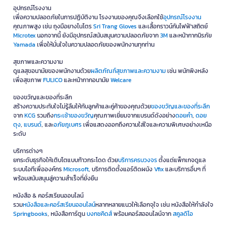
อุปกรณ์โรงงาน
เพื่อความปลอดภัยในการปฏิบัติงาน โรงงานของคุณจึงเลือกใช้
อุปกรณ์โรงงาน
คุณภาพสูง เช่น ถุงมือยางไนโตร
Sri Trang Gloves
และเสื้อกราวน์กันไฟฟ้าสถิตย์
Microtex
นอกจากนี้ ยังมีอุปกรณ์สนับสนุนความปลอดภัยจาก
3M
และหน้ากากนิรภัย
Yamada
เพื่อให้มั่นใจในความปลอดภัยของพนักงานทุกท่าน
สุขภาพและความงาม
ดูแลสุขอนามัยของพนักงานด้วย
ผลิตภัณฑ์สุขภาพและความงาม
เช่น พนักพิงหลัง
เพื่อสุขภาพ
FULICO
และหน้ากากอนามัย
Welcare
ของขวัญและของที่ระลึก
สร้างความประทับใจไม่รู้ลืมให้กับลูกค้าและคู่ค้าของคุณด้วย
ของขวัญและของที่ระลึก
จาก
KCG
รวมถึง
กระเช้าของขวัญ
คุณภาพเยี่ยมจากแบรนด์ดังอย่าง
ดอยคำ
,
ดอย
ตุง
,
แบรนด์
, และ
อภัยภูเบศร
เพื่อแสดงออกถึงความใส่ใจและความพิเศษอย่างเหนือ
ระดับ
บริการต่างๆ
ยกระดับธุรกิจให้เติบโตแบบก้าวกระโดด ด้วย
บริการครบวงจร
ตั้งแต่แพ็กเกจดูแล
ระบบไอทีเพื่อองค์กร
Microsoft
, บริการติดตั้งแอร์ติดผนัง
Vfix
และบริการอื่นๆ ที่
พร้อมสนับสนุนสู่ความสำเร็จที่ยั่งยืน
หนังสือ & คอร์สเรียนออนไลน์
รวม
หนังสือและคอร์สเรียนออนไลน์
หลากหลายแนวให้เลือกจุใจ เช่น หนังสือให้กำลังใจ
Springbooks
, หนังสือการ์ตูน
บงกชคิดส์
พร้อมคอร์สออนไลน์จาก
สคูลดิโอ