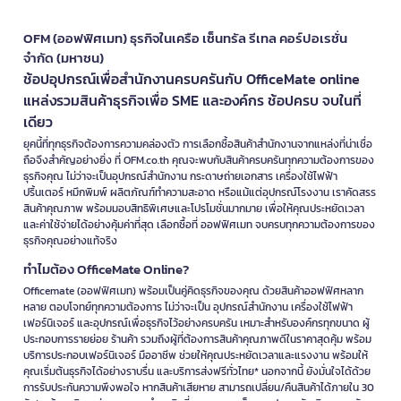
OFM (ออฟฟิศเมท) ธุรกิจในเครือ เซ็นทรัล รีเทล คอร์ปอเรชั่น
จำกัด (มหาชน)
ช้อปอุปกรณ์เพื่อสำนักงานครบครันกับ OfficeMate online
แหล่งรวมสินค้าธุรกิจเพื่อ SME และองค์กร ช้อปครบ จบในที่
เดียว
ยุคนี้ที่ทุกธุรกิจต้องการความคล่องตัว การเลือกซื้อสินค้าสำนักงานจากแหล่งที่น่าเชื่อ
ถือจึงสำคัญอย่างยิ่ง ที่ OFM.co.th คุณจะพบกับสินค้าครบครันทุกความต้องการของ
ธุรกิจคุณ ไม่ว่าจะเป็นอุปกรณ์สำนักงาน กระดาษถ่ายเอกสาร เครื่องใช้ไฟฟ้า
ปริ้นเตอร์ หมึกพิมพ์ ผลิตภัณฑ์ทำความสะอาด หรือแม้แต่อุปกรณ์โรงงาน เราคัดสรร
สินค้าคุณภาพ พร้อมมอบสิทธิพิเศษและโปรโมชั่นมากมาย เพื่อให้คุณประหยัดเวลา
และค่าใช้จ่ายได้อย่างคุ้มค่าที่สุด เลือกซื้อที่ ออฟฟิศเมท จบครบทุกความต้องการของ
ธุรกิจคุณอย่างแท้จริง
ทำไมต้อง OfficeMate Online?
Officemate (ออฟฟิศเมท) พร้อมเป็นคู่คิดธุรกิจของคุณ ด้วยสินค้าออฟฟิศหลาก
หลาย ตอบโจทย์ทุกความต้องการ ไม่ว่าจะเป็น อุปกรณ์สำนักงาน เครื่องใช้ไฟฟ้า
เฟอร์นิเจอร์ และอุปกรณ์เพื่อธุรกิจไว้อย่างครบครัน เหมาะสำหรับองค์กรทุกขนาด ผู้
ประกอบการรายย่อย ร้านค้า รวมถึงผู้ที่ต้องการสินค้าคุณภาพดีในราคาสุดคุ้ม พร้อม
บริการประกอบเฟอร์นิเจอร์ มืออาชีพ ช่วยให้คุณประหยัดเวลาและแรงงาน พร้อมให้
คุณเริ่มต้นธุรกิจได้อย่างราบรื่น และบริการส่งฟรีทั่วไทย* นอกจากนี้ ยังมั่นใจได้ด้วย
การรับประกันความพึงพอใจ หากสินค้าเสียหาย สามารถเปลี่ยน/คืนสินค้าได้ภายใน 30