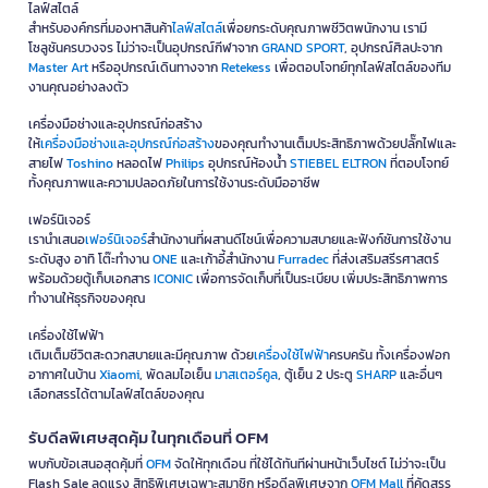
ไลฟ์สไตล์
สำหรับองค์กรที่มองหาสินค้า
ไลฟ์สไตล์
เพื่อยกระดับคุณภาพชีวิตพนักงาน เรามี
โซลูชันครบวงจร ไม่ว่าจะเป็นอุปกรณ์กีฬาจาก
GRAND SPORT
, อุปกรณ์ศิลปะจาก
Master Art
หรืออุปกรณ์เดินทางจาก
Retekess
เพื่อตอบโจทย์ทุกไลฟ์สไตล์ของทีม
งานคุณอย่างลงตัว
เครื่องมือช่างและอุปกรณ์ก่อสร้าง
ให้
เครื่องมือช่างและอุปกรณ์ก่อสร้าง
ของคุณทำงานเต็มประสิทธิภาพด้วยปลั๊กไฟและ
สายไฟ
Toshino
หลอดไฟ
Philips
อุปกรณ์ห้องน้ำ
STIEBEL ELTRON
ที่ตอบโจทย์
ทั้งคุณภาพและความปลอดภัยในการใช้งานระดับมืออาชีพ
เฟอร์นิเจอร์
เรานำเสนอ
เฟอร์นิเจอร์
สำนักงานที่ผสานดีไซน์เพื่อความสบายและฟังก์ชันการใช้งาน
ระดับสูง อาทิ โต๊ะทำงาน
ONE
และเก้าอี้สำนักงาน
Furradec
ที่ส่งเสริมสรีรศาสตร์
พร้อมด้วยตู้เก็บเอกสาร
ICONIC
เพื่อการจัดเก็บที่เป็นระเบียบ เพิ่มประสิทธิภาพการ
ทำงานให้ธุรกิจของคุณ
เครื่องใช้ไฟฟ้า
เติมเต็มชีวิตสะดวกสบายและมีคุณภาพ ด้วย
เครื่องใช้ไฟฟ้า
ครบครัน ทั้งเครื่องฟอก
อากาศในบ้าน
Xiaomi
, พัดลมไอเย็น
มาสเตอร์คูล
, ตู้เย็น 2 ประตู
SHARP
และอื่นๆ
เลือกสรรได้ตามไลฟ์สไตล์ของคุณ
รับดีลพิเศษสุดคุ้ม ในทุกเดือนที่ OFM
พบกับข้อเสนอสุดคุ้มที่
OFM
จัดให้ทุกเดือน ที่ใช้ได้ทันทีผ่านหน้าเว็บไซต์ ไม่ว่าจะเป็น
Flash Sale ลดแรง สิทธิพิเศษเฉพาะสมาชิก หรือดีลพิเศษจาก
OFM Mall
ที่คัดสรร