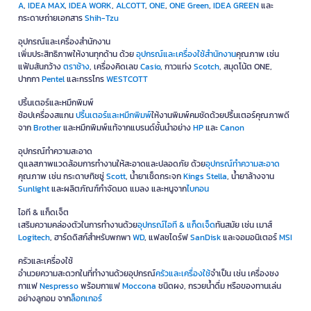
A
,
IDEA MAX
,
IDEA WORK
,
ALCOTT
,
ONE
,
ONE Green
,
IDEA GREEN
และ
กระดาษถ่ายเอกสาร
Shih-Tzu
อุปกรณ์และเครื่องสำนักงาน
เพิ่มประสิทธิภาพให้งานทุกด้าน ด้วย
อุปกรณ์และเครื่องใช้สำนักงาน
คุณภาพ เช่น
แฟ้มสันกว้าง
ตราช้าง
, เครื่องคิดเลข
Casio
, กาวแท่ง
Scotch
, สมุดโน้ต ONE,
ปากกา
Pentel
และกรรไกร
WESTCOTT
ปริ้นเตอร์และหมึกพิมพ์
ช้อปเครื่องสแกน
ปริ้นเตอร์และหมึกพิมพ์
ให้งานพิมพ์คมชัดด้วยปริ้นเตอร์คุณภาพดี
จาก
Brother
และหมึกพิมพ์แท้จากแบรนด์ชั้นนำอย่าง
HP
และ
Canon
อุปกรณ์ทำความสะอาด
ดูแลสภาพแวดล้อมการทำงานให้สะอาดและปลอดภัย ด้วย
อุปกรณ์ทำความสะอาด
คุณภาพ เช่น กระดาษทิชชู่
Scott
, น้ำยาเช็ดกระจก
Kings Stella
, น้ำยาล้างจาน
Sunlight
และผลิตภัณฑ์กำจัดมด แมลง และหนูจาก
ไบกอน
ไอที & แก็ดเจ็ต
เสริมความคล่องตัวในการทำงานด้วย
อุปกรณ์ไอที & แก็ดเจ็ด
ทันสมัย เช่น เมาส์
Logitech
, ฮาร์ดดิสก์สำหรับพกพา
WD
, แฟลชไดร์ฟ
SanDisk
และจอมอนิเตอร์
MSI
ครัวและเครื่องใช้
อำนวยความสะดวกในที่ทำงานด้วยอุปกรณ์
ครัวและเครื่องใช้
จำเป็น เช่น เครื่องชง
กาแฟ
Nespresso
พร้อมกาแฟ
Moccona
ชนิดผง, กรวยน้ำดื่ม หรือของทานเล่น
อย่างลูกอม จาก
ล็อกเกอร์