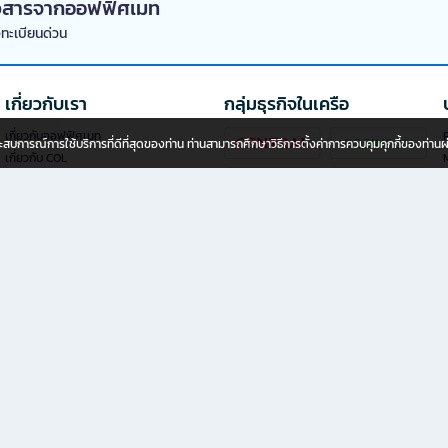
่าวสารจากออฟฟิศเมท
งทะเบียนด่วน
เกี่ยวกับเรา
กลุ่มธุรกิจในเครือ
เกี่ยวกับออฟฟิศเมท
P
อประสบการณ์การใช้บริการที่ดีที่สุดของท่าน ท่านสามารถศึกษาวิธีการตั้งค่าการควบคุมคุกกี้ของท่าน
เกี่ยวกับ COL
นักลงทุนสัมพันธ์
นโยบายความเป็นส่วนตัว
นโยบายการใช้คุกกี้
ข้อกำหนดของการบริการ
ลงทุนแฟรนไชส์ออฟฟิศเมท พลัส
ช่องทางการแจ้งเบาะแส