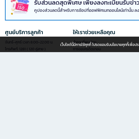
รับส่วนลดสุดพิเศษ เพียงลงทะเบียนรับข
คูปองส่วนลดนี้สำหรับการช้อปที่ออฟฟิศเมทออนไลน์เท่านั้น ล
ศูนย์บริการลูกค้า
ให้เราช่วยเหลือคุณ
จันทร์-ศุกร์ เวลา 8.00-22.00 น.
คำถามที่พบบ่อย
เว็บไซต์นี้มีการใช้คุกกี้ โปรดยอมรับนโยบายคุกกี้เพื่
โทรศัพท์: 1281 ( 120 คู่สาย )
การขอเครดิตเทอม
แฟกซ์: 02-763-5555
การสมัครสมาชิก
อีเมล:
contact@officemate.co.th
การสั่งซื้อสินค้า
LINE:
@officemate
การชำระเงิน
การจัดส่งสินค้า
แบบฟอร์มออนไลน์
การเช็คสถานะการสั่งซื้อ
เช็คสถานะการจัดส่ง
สะดวกยิ่งขึ้นด้วยบริการยื่นคำขอผ่านแบบ
นโยบายการเปลี่ยน/คืนสินค้า
ฟอร์มออนไลน์ด้วยตัวคุณเอง
ลงทะเบียนรับประกันเฟอร์นิเจอร์
ดูแบบฟอร์มออนไลน์ทั้งหมด
ขายสินค้ากับเรา