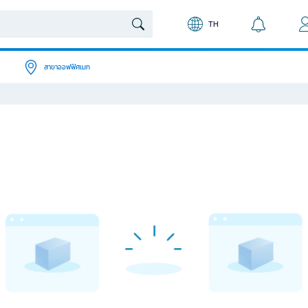
TH
สาขาออฟฟิศเมท