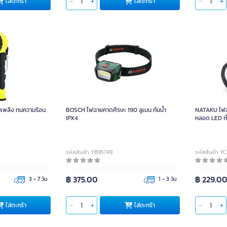
ใส่ตะกร้า
ใส่ตะกร้า
บเพลิง ทนความร้อน
BOSCH ไฟฉายคาดศีรษะ 190 ลูเมน กันน้ำ
NATAKU ไฟฉา
IPX4
หลอด LED กำ
รหัสสินค้า YB95749
รหัสสินค้า Y
฿ 375.00
฿ 229.0
3 - 7 วัน
1 - 3 วัน
ใส่ตะกร้า
ใส่ตะกร้า