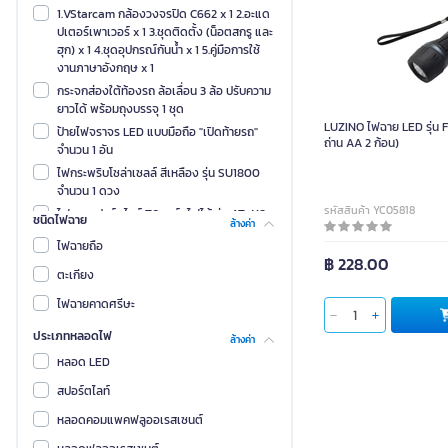
1.VStarcam กล้องวงจรปิด C662 x 1 2.อะแด
ปเตอร์เพาเวอร์ x 1 3.ชุดติดตั้ง (น็อตสกรู และ
ฮุก) x 1 4.ชุดอุปกรณ์กันน้ำ x 1 5.คู่มือการใช้
งานภาษาอังกฤษ x 1
กระจกส่องใต้ท้องรถ ล้อเลื่อน 3 ล้อ ปรับความ
ยาวได้ พร้อมถุงบรรจุ 1 ชุด
LUZINO ไฟฉาย LED รุ่น F
ป้ายไฟจราจร LED แบบมือถือ "เปิดท้ายรถ"
ถ่าน AA 2 ก้อน)
จำนวน 1 อัน
ไฟกระพริบโซล่าเซลล์ สีเหลือง รุ่น SU1800
จำนวน 1 ดวง
รหัสสินค้า YC05818
ไฟฉายสปอร์ตไลท์ T6 ชาร์จไฟได้ รุ่น AT-X8
ชนิดไฟฉาย
ล้างค่า
จำนวน 1 อัน, สายชาร์จไฟบ้าน AC 1 เส้น
ไฟฉายถือ
฿ 228.00
ตะเกียง
ไฟฉายคาดศรีษะ
ประเภทหลอดไฟ
ล้างค่า
หลอด LED
สปอร์ตไลท์
หลอดคอมแพคฟลูออเรสเซนต์