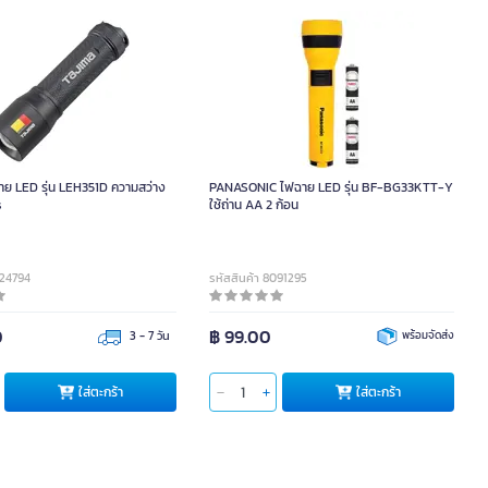
ย LED รุ่น LEH351D ความสว่าง
PANASONIC ไฟฉาย LED รุ่น BF-BG33KTT-Y
s
ใช้ถ่าน AA 2 ก้อน
A24794
รหัสสินค้า 8091295
0
฿ 99.00
3 - 7 วัน
พร้อมจัดส่ง
ใส่ตะกร้า
ใส่ตะกร้า