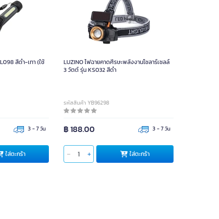
L098 สีดำ-เทา (ใช้
LUZINO ไฟฉายคาดศีรษะพลังงานโซลาร์เซลล์
3 วัตต์ รุ่น KS032 สีดำ
รหัสสินค้า YB96298
฿ 188.00
3 - 7 วัน
3 - 7 วัน
ใส่ตะกร้า
ใส่ตะกร้า