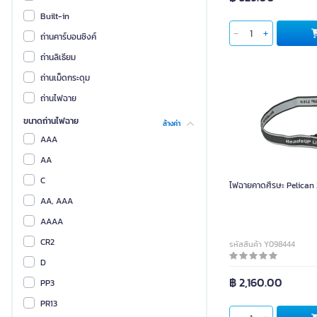
LEAKBLOCK
Built-in
Nataku
ถ่านคาร์บอนซิงค์
RANDY
ถ่านลิเธียม
Vstarcam
ถ่านเม็ดกระดุม
พัมคิน
ถ่านไฟฉาย
ฮอสโปร
ขนาดถ่านไฟฉาย
ล้างค่า
เคมะ
AAA
ไจแอ้นท์เท็ค
AA
A-Traff
C
ไฟฉายคาดศีรษะ Pelican 2
AUTOBOT (ออโต้บอท)
AA, AAA
BEST ONE
AAAA
BOSNY
CR2
รหัสสินค้า Y098444
CT ELECTRIC
D
฿ 2,160.00
Double A
PP3
ENRICH
PR13