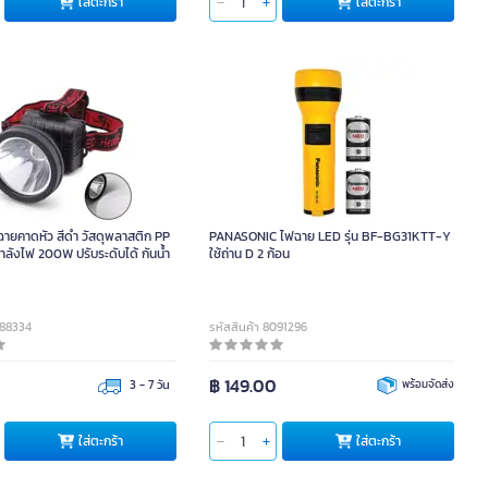
ใส่ตะกร้า
ใส่ตะกร้า
ยคาดหัว สีดำ วัสดุพลาสติก PP
PANASONIC ไฟฉาย LED รุ่น BF-BG31KTT-Y
ลังไฟ 200W ปรับระดับได้ กันน้ำ
ใช้ถ่าน D 2 ก้อน
C88334
รหัสสินค้า 8091296
0
฿ 149.00
3 - 7 วัน
พร้อมจัดส่ง
ใส่ตะกร้า
ใส่ตะกร้า