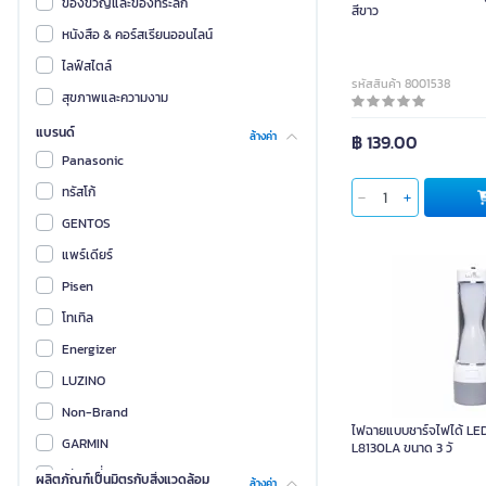
ของขวัญและของที่ระลึก
สีขาว
หนังสือ & คอร์สเรียนออนไลน์
ไลฟ์สไตล์
รหัสสินค้า 8001538
สุขภาพและความงาม
แบรนด์
ล้างค่า
฿ 139.00
Panasonic
ทรัสโก้
GENTOS
แพร์เดียร์
Pisen
โทเทิล
Energizer
LUZINO
Non-Brand
ไฟฉายแบบชาร์จไฟได้ LED
GARMIN
L8130LA ขนาด 3 วั
เสียวหมี่
ผลิตภัณฑ์เป็นมิตรกับสิ่งแวดล้อม
ล้างค่า