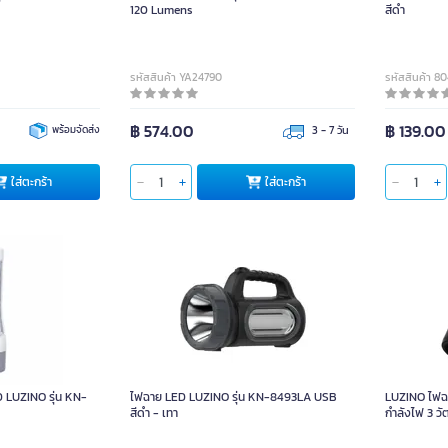
120 Lumens
สีดำ
รหัสสินค้า YA24790
รหัสสินค้า 8
฿ 574.00
฿ 139.00
พร้อมจัดส่ง
3 - 7 วัน
ใส่ตะกร้า
ใส่ตะกร้า
 LUZINO รุ่น KN-
ไฟฉาย LED LUZINO รุ่น KN-8493LA USB
LUZINO ไฟฉา
สีดำ - เทา
กำลังไฟ 3 วั