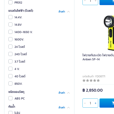
GRAND SPORT
PR312
HIOKI
แรงดันไฟฟ้า (โวลต์)
ล้างค่า
Haier
14.4V.
MUSASHI
14.8V
Meegoo
1400-1650 V.
NIKKO
1600V.
OSKA
24 โวลต์
SANDI
240 โวลต์
ไฟฉายกันระเบิด ไฟฉายดั
Anben SF-14
W.L.LIGHTING
3.7 โวลต์
beurer
4 V.
lydsto
40 โวลต์
รหัสสินค้า YD08771
กรีนเวิร์ค
850V.
฿ 2,850.00
จีซูไลฟ์
ชนิดของวัสดุ
ล้างค่า
ซูปา
ABS PC
ดอนท่า
กันน้ำ
ล้างค่า
นับโว
ไม่ใช่