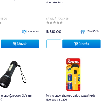
ถ่านชาร์จ สีดำ
041500
รหัสสินค้า YA24498
฿ 510.00
พร้อมจัดส่ง
45 - 90 วัน
ใส่ตะกร้า
ใส่ตะกร้า
ย LED รุ่น FL097 สีดำ-เทา
ไฟฉาย LED+ ถ่าน 950 2 ก้อน (Jazz ใหญ่)
ตต์
Eveready EV2D1