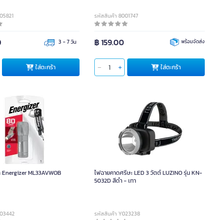
C05821
รหัสสินค้า 8001747
0
฿ 159.00
3 - 7 วัน
พร้อมจัดส่ง
ใส่ตะกร้า
ใส่ตะกร้า
ิล Energizer ML33AVWOB
ไฟฉายคาดศรีษะ LED 3 วัตต์ LUZINO รุ่น KN-
5032D สีดำ - เทา
003442
รหัสสินค้า Y023238