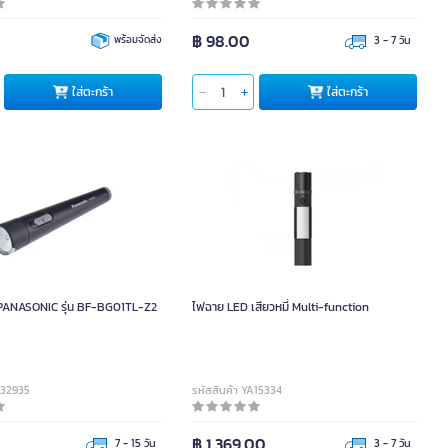
0
฿ 98.00
พร้อมจัดส่ง
3 - 7 วัน
ใส่ตะกร้า
ใส่ตะกร้า
PANASONIC รุ่น BF-BG01TL-Z2
ไฟฉาย LED เสียวหมี่ Multi-function
032935
รหัสสินค้า YA15334
฿ 1,369.00
7 - 15 วัน
3 - 7 วัน