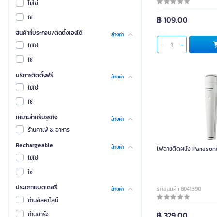
KANTO
ไม่ใช่
MILWAUKEE
ใช่
฿ 109.00
OPPLE
สินค้าที่ประกอบ/ติดตั้งเองได้
ล้างค่า
YAMADA
ไม่ใช่
เรเซอร์
ใช่
BEC
บริการติดตั้งฟรี
ล้างค่า
Fluke
ไม่ใช่
NIGHTSTICK
ใช่
NO BRAND
เหมาะสำหรับธุรกิจ
ล้างค่า
คาว้า
ร้านคาเฟ่ & อาหาร
มิชลิน
Rechargeable
ล้างค่า
ไฟฉายติดผนัง Panasonic
โทริยามา
ไม่ใช่
ไทยจราจร
ใช่
Einhell
ประเภทแบตเตอรี่
รหัสสินค้า 8041390
ล้างค่า
HI-TEK
ถ่านอัลคาไลน์
HOTO
฿ 329.00
ถ่านชาร์จ