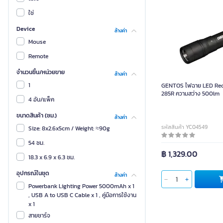
นิไก
ใช่
บีกรูฟ
Device
ล้างค่า
พีลิแกน
Mouse
สตาร์ไลท์
Remote
อมรินทร์คิดส์
จำนวนชิ้น/หน่วยขาย
ล้างค่า
ฮาชิ
1
GENTOS ไฟฉาย LED Rech
285R ความสว่าง 500lm
ฮาโก้
4 อัน/แพ็ค
ฮิตาชิ
ขนาดสินค้า (ซม.)
ล้างค่า
รหัสสินค้า YC04549
โกลว์
Size: 8x2.6x5cm / Weight: ≈90g
54 ซม.
฿ 1,329.00
18.3 x 6.9 x 6.3 ซม.
อุปกรณ์ในชุด
ล้างค่า
Powerbank Lighting Power 5000mAh x 1
, USB A to USB C Cable x 1 , คู่มือการใช้งาน
x 1
สายชาร์จ