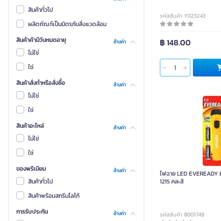
Lamptan
สินค้าทั่วไป
รหัสสินค้า Y023243
Maple Safety
ผลิตภัณฑ์เป็นมิตรกับสิ่งแวดล้อม
Philips
สินค้าค้ามีวันหมดอายุ
฿ 148.00
ล้างค่า
ทาจิม่า
ไม่ใช่
เวิร์คโปร
ใช่
โฟโต้ ฟาสต์
สินค้าสั่งทำหรือสั่งซื้อ
ล้างค่า
Eveready
ไม่ใช่
Jadever
ใช่
โตชิโน
สินค้าอะไหล่
ล้างค่า
EVE LIGHTING
ไม่ใช่
THAI SUN SPORT
ใช่
White Horse Battery
ของพรีเมียม
ล้างค่า
ไฟฉาย LED EVEREADY E
Bosch
สินค้าทั่วไป
1215 คละสี
CASSA
สินค้าพร้อมสกรีนโลโก้
DeWALT
การรับประกัน
ล้างค่า
รหัสสินค้า 8001748