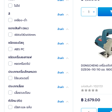
ล้างค่า
ไม่ใช่
สี
ล้างค่า
เหลือง-ดำ
ขนาดสินค้า (ซม.)
ล้างค่า
484x130x44mm.
ชนิดของวัสดุ
ล้างค่า
ABS PC
ชนิดเครื่องชงกาแฟ
ล้างค่า
หยดหรือดริป
DONGCHENG เครื่องตัดหิน
DZE06-110 110 มม. 1800 
ประเภทเครื่องโกนหนวด
ล้างค่า
มม.)
ใช้แบตเตอรี่
ประเภทเลื่อย
รหัสสินค้า YD21721
ล้างค่า
เลื่อยวงเดือน
฿ 2,679.00
หัวโกน (หัว)
ล้างค่า
เปียก และ แห้ง