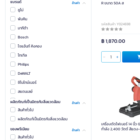
แบรนด์
R ขนาด 50A ส
ล้างค่า
ซูโม่
พัมคิน
รหัสสินค้า Y024698
มากีต้า
Bosch
฿ 1,870.00
ไจแอ้นท์ คิงคอง
โทเทิล
Philips
DeWALT
ชิโนไทม์เมอร์
สแตนเลย์
ASTINA
ผลิตภัณฑ์เป็นมิตรกับสิ่งแวดล้อม
ล้างค่า
Dongcheng
สินค้าทั่วไป
HIKOKI
ผลิตภัณฑ์เป็นมิตรกับสิ่งแวดล้อม
เครื่องตัดไฟเบอร์ 14 นิ้ว
Jadever
ของพรีเมียม
กำลัง 2,400 วัตต์ สีแดง
ล้างค่า
Tokai
สินค้าทั่วไป