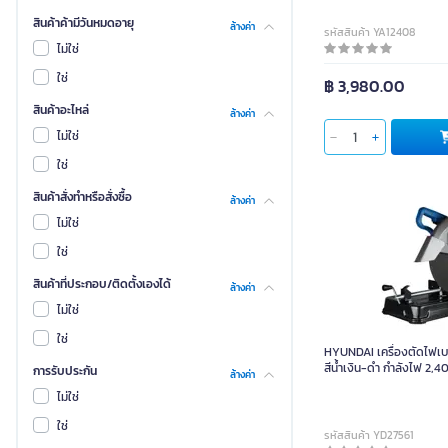
WAHL
สินค้าค้ามีวันหมดอายุ
ล้างค่า
รหัสสินค้า YA12408
ฉลาม
ไม่ใช่
เดลิ
ใช่
฿ 3,980.00
เสียวหมี่
สินค้าอะไหล่
ล้างค่า
เอ็นเคเค
ไม่ใช่
แอลเอ็มเอช
ใช่
ARISTON
สินค้าสั่งทำหรือสั่งซื้อ
ล้างค่า
Energizer
ไม่ใช่
Gemei
ใช่
NO BRAND
สินค้าที่ประกอบ/ติดตั้งเองได้
ล้างค่า
PUMA
ไม่ใช่
REMINGTON
ใช่
HYUNDAI เครื่องตัดไฟเบอ
SHARP
สีน้ำเงิน-ดำ กำลังไฟ 2,40
การรับประกัน
ล้างค่า
SURGE GUARD
ไม่ใช่
YOUMI
ใช่
รหัสสินค้า YD27561