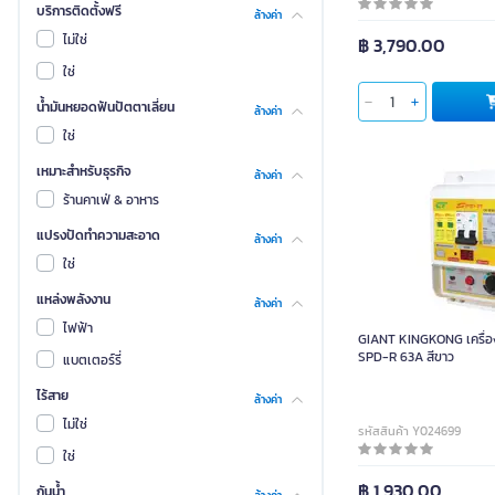
ฮุนได
บริการติดตั้งฟรี
ล้างค่า
เอทเซล
ไม่ใช่
฿ 3,790.00
แมนหัว
ใช่
โรเวล
น้ำมันหยอดฟันปัตตาเลี่ยน
ล้างค่า
ไจแอ้นท์เท็ค
ใช่
เหมาะสำหรับธุรกิจ
ล้างค่า
ร้านคาเฟ่ & อาหาร
แปรงปัดทำความสะอาด
ล้างค่า
ใช่
แหล่งพลังงาน
ล้างค่า
ไฟฟ้า
GIANT KINGKONG เครื่องต
SPD-R 63A สีขาว
แบตเตอร์รี่
ไร้สาย
ล้างค่า
ไม่ใช่
รหัสสินค้า Y024699
ใช่
฿ 1,930.00
กันน้ำ