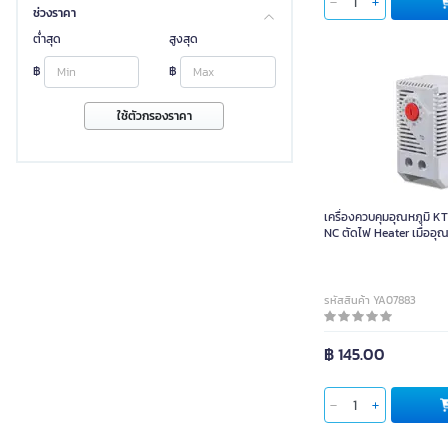
ช่วงราคา
ต่ำสุด
สูงสุด
฿
฿
ใช้ตัวกรองราคา
เครื่องควบคุมอุณหภูมิ 
NC ตัดไฟ Heater เมื่ออุณหภู
ค่าไว้ รุ่น KTO011-Heat
รหัสสินค้า YA07883
฿ 145.00