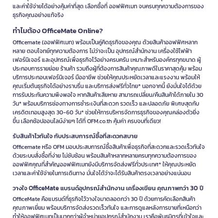
และค่าใช้จ่ายได้อย่างคุ้มค่าที่สุด เลือกซื้อที่ ออฟฟิศเมท จบครบทุกความต้องการของ
ธุรกิจคุณอย่างแท้จริง
ทำไมต้อง OfficeMate Online?
Officemate (ออฟฟิศเมท) พร้อมเป็นคู่คิดธุรกิจของคุณ ด้วยสินค้าออฟฟิศหลาก
หลาย ตอบโจทย์ทุกความต้องการ ไม่ว่าจะเป็น อุปกรณ์สำนักงาน เครื่องใช้ไฟฟ้า
เฟอร์นิเจอร์ และอุปกรณ์เพื่อธุรกิจไว้อย่างครบครัน เหมาะสำหรับองค์กรทุกขนาด ผู้
ประกอบการรายย่อย ร้านค้า รวมถึงผู้ที่ต้องการสินค้าคุณภาพดีในราคาสุดคุ้ม พร้อม
บริการประกอบเฟอร์นิเจอร์ มืออาชีพ ช่วยให้คุณประหยัดเวลาและแรงงาน พร้อมให้
คุณเริ่มต้นธุรกิจได้อย่างราบรื่น และบริการส่งฟรีทั่วไทย* นอกจากนี้ ยังมั่นใจได้ด้วย
การรับประกันความพึงพอใจ หากสินค้าเสียหาย สามารถเปลี่ยน/คืนสินค้าได้ภายใน 30
วัน* พร้อมบริการช่องทางการชำระเงินที่สะดวก รวดเร็ว และปลอดภัย พิเศษสุดกับ
เครดิตเทอมสูงสุด 30-60 วัน* ช่วยให้การบริหารจัดการธุรกิจของคุณคล่องตัวยิ่ง
ขึ้น เลือกช้อปออนไลน์ง่ายๆ ได้ที่ OFM.co.th คุ้มค่า ครบจบที่เดียว!
รับสินค้าไวทันใจ กับประสบการณ์ซื้อที่สะดวกสบาย
Officemate หรือ OFM มอบประสบการณ์ซื้อสินค้าเพื่อธุรกิจที่สะดวกและรวดเร็วทันใจ
ด้วยระบบสั่งซื้อที่ง่าย ไม่ซับซ้อน พร้อมสินค้าหลากหลายครบทุกความต้องการของ
ออฟฟิศคุณที่สำคัญออฟฟิศเมทยังมีบริการจัดส่งฟรีทั่วประเทศ* ให้คุณประหยัด
เวลาและค่าใช้จ่ายในการเดินทาง มั่นใจได้ว่าจะได้รับสินค้าตรงเวลาอย่างแน่นอน
วางใจ OfficeMate แบรนด์อุปกรณ์สำนักงาน เครื่องเขียน คุณภาพกว่า 30 ปี
OfficeMate คือแบรนด์ที่ธุรกิจไว้วางใจมาตลอดกว่า 30 ปี ด้วยการคัดเลือกสินค้า
คุณภาพเยี่ยม พร้อมบริการจัดส่งรวดเร็วทันใจ และการดูแลหลังการขายที่เหนือกว่า
ทำให้ออฟฟิศเมทเป็นมากกว่าผู้จำหน่ายอุปกรณ์สำนักงาน เราคือพันธมิตรที่เข้าใจและ