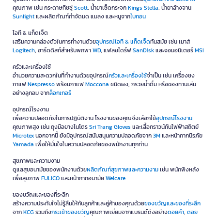
คุณภาพ เช่น กระดาษทิชชู่
Scott
, น้ำยาเช็ดกระจก
Kings Stella
, น้ำยาล้างจาน
Sunlight
และผลิตภัณฑ์กำจัดมด แมลง และหนูจาก
ไบกอน
ไอที & แก็ดเจ็ต
เสริมความคล่องตัวในการทำงานด้วย
อุปกรณ์ไอที & แก็ดเจ็ด
ทันสมัย เช่น เมาส์
Logitech
, ฮาร์ดดิสก์สำหรับพกพา
WD
, แฟลชไดร์ฟ
SanDisk
และจอมอนิเตอร์
MSI
ครัวและเครื่องใช้
อำนวยความสะดวกในที่ทำงานด้วยอุปกรณ์
ครัวและเครื่องใช้
จำเป็น เช่น เครื่องชง
กาแฟ
Nespresso
พร้อมกาแฟ
Moccona
ชนิดผง, กรวยน้ำดื่ม หรือของทานเล่น
อย่างลูกอม จาก
ล็อกเกอร์
อุปกรณ์โรงงาน
เพื่อความปลอดภัยในการปฏิบัติงาน โรงงานของคุณจึงเลือกใช้
อุปกรณ์โรงงาน
คุณภาพสูง เช่น ถุงมือยางไนโตร
Sri Trang Gloves
และเสื้อกราวน์กันไฟฟ้าสถิตย์
Microtex
นอกจากนี้ ยังมีอุปกรณ์สนับสนุนความปลอดภัยจาก
3M
และหน้ากากนิรภัย
Yamada
เพื่อให้มั่นใจในความปลอดภัยของพนักงานทุกท่าน
สุขภาพและความงาม
ดูแลสุขอนามัยของพนักงานด้วย
ผลิตภัณฑ์สุขภาพและความงาม
เช่น พนักพิงหลัง
เพื่อสุขภาพ
FULICO
และหน้ากากอนามัย
Welcare
ของขวัญและของที่ระลึก
สร้างความประทับใจไม่รู้ลืมให้กับลูกค้าและคู่ค้าของคุณด้วย
ของขวัญและของที่ระลึก
จาก
KCG
รวมถึง
กระเช้าของขวัญ
คุณภาพเยี่ยมจากแบรนด์ดังอย่าง
ดอยคำ
,
ดอย