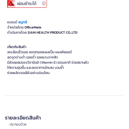
สมูทอี
แบรนด์
จำหน่ายโดย
OfficeMate
ดำเนินการโดย
SIAM HEALTH PRODUCT CO.,LTD
เกี่ยวกับสินค้า
ลดเลือนริ้วรอย ลดทุกรอยแผลเป็น แผลคีลอยด์
ลดจุดด่างดำ รอยดำ รอยแดงจากสิว
มีส่วนผสมของวิตามินอี (Vitamin E) ธรรมชาติ ช่วยสมานผิว
ให้ความชุ่มชื้น และลดอาการอักเสบ บวมช้ำ
ช่วยผลัดเซลล์ผิวอย่างอ่อนโยน
รายละเอียดสินค้า
ประกอบด้วย