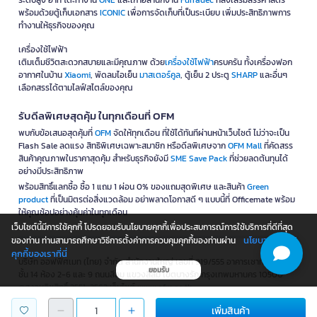
ระดับสูง อาทิ โต๊ะทำงาน
ONE
และเก้าอี้สำนักงาน
Furradec
ที่ส่งเสริมสรีรศาสตร์
พร้อมด้วยตู้เก็บเอกสาร
ICONIC
เพื่อการจัดเก็บที่เป็นระเบียบ เพิ่มประสิทธิภาพการ
ทำงานให้ธุรกิจของคุณ
เครื่องใช้ไฟฟ้า
เติมเต็มชีวิตสะดวกสบายและมีคุณภาพ ด้วย
เครื่องใช้ไฟฟ้า
ครบครัน ทั้งเครื่องฟอก
อากาศในบ้าน
Xiaomi
, พัดลมไอเย็น
มาสเตอร์คูล
, ตู้เย็น 2 ประตู
SHARP
และอื่นๆ
เลือกสรรได้ตามไลฟ์สไตล์ของคุณ
รับดีลพิเศษสุดคุ้ม ในทุกเดือนที่ OFM
พบกับข้อเสนอสุดคุ้มที่
OFM
จัดให้ทุกเดือน ที่ใช้ได้ทันทีผ่านหน้าเว็บไซต์ ไม่ว่าจะเป็น
Flash Sale ลดแรง สิทธิพิเศษเฉพาะสมาชิก หรือดีลพิเศษจาก
OFM Mall
ที่คัดสรร
สินค้าคุณภาพในราคาสุดคุ้ม สำหรับธุรกิจยังมี
SME Save Pack
ที่ช่วยลดต้นทุนได้
อย่างมีประสิทธิภาพ
พร้อมสิทธิ์แลกซื้อ ซื้อ 1 แถม 1 ผ่อน 0% ของแถมสุดพิเศษ และสินค้า
Green
product
ที่เป็นมิตรต่อสิ่งแวดล้อม อย่าพลาดโอกาสดี ๆ แบบนี้ที่ Officemate พร้อม
ให้คุณช้อปอย่างคุ้มค่าในทุกเดือน
เว็บไซต์นี้มีการใช้คุกกี้ โปรดยอมรับนโยบายคุกกี้เพื่อประสบการณ์การใช้บริการที่ดีที่สุด
นโยบายการใช้
ของท่าน ท่านสามารถศึกษาวิธีการตั้งค่าการควบคุมคุกกี้ของท่านผ่าน
คุกกี้ของเราที่นี่
บริษัท ออฟฟิศเมท (ไทย) จำกัด สำนักงานใหญ่ เลขที่ 919/555 อาคารเซาท์ทาวเวอร์
ยอมรับ
ชั้น 14 ห้อง 2-6 และ 9 ถนนสีลม แขวงสีลม เขตบางรัก กรุงเทพมหานคร 10500
@สงวนลิขสิทธิ์ 2551-2562 เว็บไซต์ www.ofm.co.th​
เลขทะเบียนพาณิชย์อิเล็กทรอนิกส์ : 7100603000780
เพิ่มสินค้า