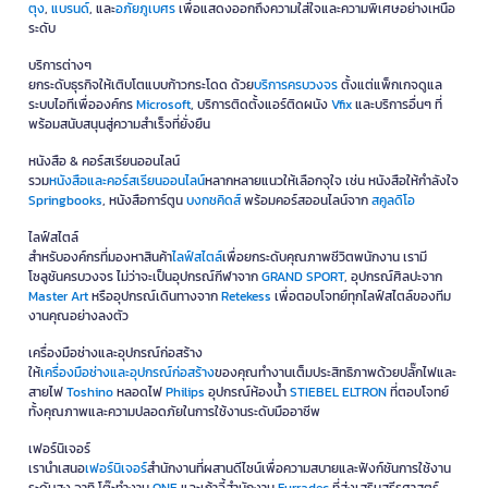
ตุง
,
แบรนด์
, และ
อภัยภูเบศร
เพื่อแสดงออกถึงความใส่ใจและความพิเศษอย่างเหนือ
ระดับ
บริการต่างๆ
ยกระดับธุรกิจให้เติบโตแบบก้าวกระโดด ด้วย
บริการครบวงจร
ตั้งแต่แพ็กเกจดูแล
ระบบไอทีเพื่อองค์กร
Microsoft
, บริการติดตั้งแอร์ติดผนัง
Vfix
และบริการอื่นๆ ที่
พร้อมสนับสนุนสู่ความสำเร็จที่ยั่งยืน
หนังสือ & คอร์สเรียนออนไลน์
รวม
หนังสือและคอร์สเรียนออนไลน์
หลากหลายแนวให้เลือกจุใจ เช่น หนังสือให้กำลังใจ
Springbooks
, หนังสือการ์ตูน
บงกชคิดส์
พร้อมคอร์สออนไลน์จาก
สคูลดิโอ
ไลฟ์สไตล์
สำหรับองค์กรที่มองหาสินค้า
ไลฟ์สไตล์
เพื่อยกระดับคุณภาพชีวิตพนักงาน เรามี
โซลูชันครบวงจร ไม่ว่าจะเป็นอุปกรณ์กีฬาจาก
GRAND SPORT
, อุปกรณ์ศิลปะจาก
Master Art
หรืออุปกรณ์เดินทางจาก
Retekess
เพื่อตอบโจทย์ทุกไลฟ์สไตล์ของทีม
งานคุณอย่างลงตัว
เครื่องมือช่างและอุปกรณ์ก่อสร้าง
ให้
เครื่องมือช่างและอุปกรณ์ก่อสร้าง
ของคุณทำงานเต็มประสิทธิภาพด้วยปลั๊กไฟและ
สายไฟ
Toshino
หลอดไฟ
Philips
อุปกรณ์ห้องน้ำ
STIEBEL ELTRON
ที่ตอบโจทย์
ทั้งคุณภาพและความปลอดภัยในการใช้งานระดับมืออาชีพ
เฟอร์นิเจอร์
เรานำเสนอ
เฟอร์นิเจอร์
สำนักงานที่ผสานดีไซน์เพื่อความสบายและฟังก์ชันการใช้งาน