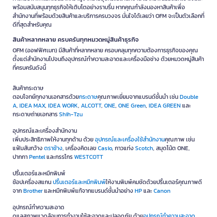
พร้อมสนับสนุนทุกธุรกิจให้เติบโตอย่างราบรื่น หากคุณกำลังมองหาสินค้าเพื่อ
สำนักงานที่พร้อมด้วยสินค้าและบริการครบวงจร มั่นใจได้เลยว่า OFM จะเป็นตัวเลือกที่
ดีที่สุดสำหรับคุณ
สินค้าหลากหลาย ครบครันทุกหมวดหมู่สินค้าธุรกิจ
OFM (ออฟฟิศเมท) มีสินค้าที่หลากหลาย ครอบคลุมทุกความต้องการธุรกิจของคุณ
ตั้งแต่สำนักงานไปจนถึงอุปกรณ์ทำความสะอาดและเครื่องมือช่าง ด้วยหมวดหมู่สินค้า
ที่ครบครันดังนี้
สินค้ากระดาษ
ตอบโจทย์ทุกงานเอกสารด้วย
กระดาษ
คุณภาพเยี่ยมจากแบรนด์ชั้นนำ เช่น
Double
A
,
IDEA MAX
,
IDEA WORK
,
ALCOTT
,
ONE
,
ONE Green
,
IDEA GREEN
และ
กระดาษถ่ายเอกสาร
Shih-Tzu
อุปกรณ์และเครื่องสำนักงาน
เพิ่มประสิทธิภาพให้งานทุกด้าน ด้วย
อุปกรณ์และเครื่องใช้สำนักงาน
คุณภาพ เช่น
แฟ้มสันกว้าง
ตราช้าง
, เครื่องคิดเลข
Casio
, กาวแท่ง
Scotch
, สมุดโน้ต ONE,
ปากกา
Pentel
และกรรไกร
WESTCOTT
ปริ้นเตอร์และหมึกพิมพ์
ช้อปเครื่องสแกน
ปริ้นเตอร์และหมึกพิมพ์
ให้งานพิมพ์คมชัดด้วยปริ้นเตอร์คุณภาพดี
จาก
Brother
และหมึกพิมพ์แท้จากแบรนด์ชั้นนำอย่าง
HP
และ
Canon
อุปกรณ์ทำความสะอาด
ดูแลสภาพแวดล้อมการทำงานให้สะอาดและปลอดภัย ด้วย
อุปกรณ์ทำความสะอาด