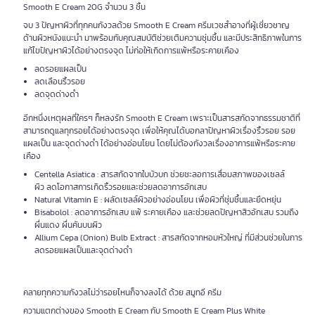
Smooth E Cream 20G จำนวน 3 ชิ้น
จบ 3 ปัญหาผิวที่ทุกคนกังวลด้วย Smooth E Cream ครีมเวชสำอางที่ผู้เชี่ยวชาญ
ด้านผิวหนังแนะนำ มาพร้อมกับคุณสมบัติช่วยเติมความชุ่มชื้น และมีประสิทธิภาพในการ
แก้ไขปัญหาผิวได้อย่างตรงจุด ไม่ก่อให้เกิดการแพ้หรือระคายเคือง
ลดรอยแผลเป็น
ลดเลือนริ้วรอย
ลดจุดด่างดำ
อีกหนึ่งเหตุผลที่ใครๆ ก็หลงรัก Smooth E Cream เพราะเป็นสารสกัดจากธรรมชาติที่
สามารถดูแลทุกรอยได้อย่างตรงจุด เพื่อให้คุณได้บอกลาปัญหาผิวเรื่องริ้วรอย รอย
แผลเป็น และจุดด่างดำ ได้อย่างอ่อนโยน โดยไม่ต้องกังวลเรื่องอาการแพ้หรือระคาย
เคือง
Centella Asiatica : สารสกัดจากใบบัวบก ช่วยชะลอการเสื่อมสภาพของเซลล์
ผิว ลดโอกาสการเกิดริ้วรอยและช่วยลดอาการอักเสบ
Natural Vitamin E : ผลัดเซลล์ผิวอย่างอ่อนโยน เพื่อผิวที่ชุ่มชื้นและยืดหยุ่น
Bisabolol : ลดอาการอักเสบ แพ้ ระคายเคือง และช่วยลดปัญหาสิวอักเสบ รวมถึง
ผื่นแดง ผื่นคันบนผิว
Allium Cepa (Onion) Bulb Extract : สารสกัดจากหอมหัวใหญ่ ที่มีส่วนช่วยในการ
ลดรอยแผลเป็นและจุดด่างดำ
คลายทุกความกังวลไม่ว่ารอยไหนก็จางลงได้ ด้วย สมูทอี ครีม
ความแตกต่างของ Smooth E Cream กับ Smooth E Cream Plus White