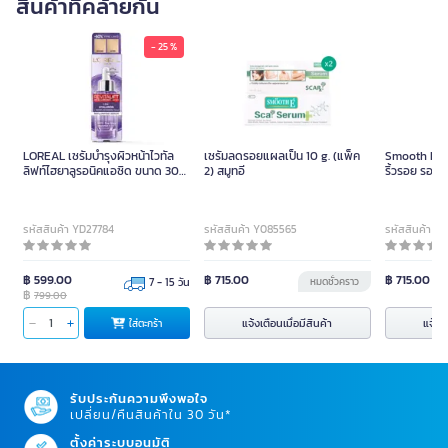
สินค้าที่คล้ายกัน
- 25 %
LOREAL เซรั่มบำรุงผิวหน้าไวทัล
เซรั่มลดรอยแผลเป็น 10 g. (แพ็ค
Smooth E C
ลิฟท์ไฮยาลูรอนิคแอซิด ขนาด 30
2) สมูทอี
ริ้วรอย รอย
มล.
รหัสสินค้า YD27784
รหัสสินค้า Y085565
รหัสสินค้า Y
฿ 599.00
฿ 715.00
฿ 715.00
7 - 15 วัน
หมดชั่วคราว
฿
799.00
แจ้งเตือนเมื่อมีสินค้า
แจ้งเต
ใส่ตะกร้า
รับประกันความพึงพอใจ
เปลี่ยน/คืนสินค้าใน 30 วัน*
ตั้งค่าระบบอนุมัติ