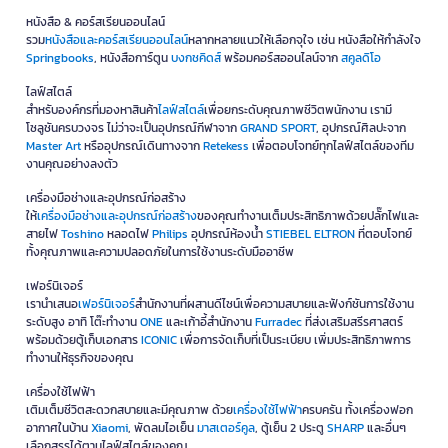
หนังสือ & คอร์สเรียนออนไลน์
รวม
หนังสือและคอร์สเรียนออนไลน์
หลากหลายแนวให้เลือกจุใจ เช่น หนังสือให้กำลังใจ
Springbooks
, หนังสือการ์ตูน
บงกชคิดส์
พร้อมคอร์สออนไลน์จาก
สคูลดิโอ
ไลฟ์สไตล์
สำหรับองค์กรที่มองหาสินค้า
ไลฟ์สไตล์
เพื่อยกระดับคุณภาพชีวิตพนักงาน เรามี
โซลูชันครบวงจร ไม่ว่าจะเป็นอุปกรณ์กีฬาจาก
GRAND SPORT
, อุปกรณ์ศิลปะจาก
Master Art
หรืออุปกรณ์เดินทางจาก
Retekess
เพื่อตอบโจทย์ทุกไลฟ์สไตล์ของทีม
งานคุณอย่างลงตัว
เครื่องมือช่างและอุปกรณ์ก่อสร้าง
ให้
เครื่องมือช่างและอุปกรณ์ก่อสร้าง
ของคุณทำงานเต็มประสิทธิภาพด้วยปลั๊กไฟและ
สายไฟ
Toshino
หลอดไฟ
Philips
อุปกรณ์ห้องน้ำ
STIEBEL ELTRON
ที่ตอบโจทย์
ทั้งคุณภาพและความปลอดภัยในการใช้งานระดับมืออาชีพ
เฟอร์นิเจอร์
เรานำเสนอ
เฟอร์นิเจอร์
สำนักงานที่ผสานดีไซน์เพื่อความสบายและฟังก์ชันการใช้งาน
ระดับสูง อาทิ โต๊ะทำงาน
ONE
และเก้าอี้สำนักงาน
Furradec
ที่ส่งเสริมสรีรศาสตร์
พร้อมด้วยตู้เก็บเอกสาร
ICONIC
เพื่อการจัดเก็บที่เป็นระเบียบ เพิ่มประสิทธิภาพการ
ทำงานให้ธุรกิจของคุณ
เครื่องใช้ไฟฟ้า
เติมเต็มชีวิตสะดวกสบายและมีคุณภาพ ด้วย
เครื่องใช้ไฟฟ้า
ครบครัน ทั้งเครื่องฟอก
อากาศในบ้าน
Xiaomi
, พัดลมไอเย็น
มาสเตอร์คูล
, ตู้เย็น 2 ประตู
SHARP
และอื่นๆ
เลือกสรรได้ตามไลฟ์สไตล์ของคุณ