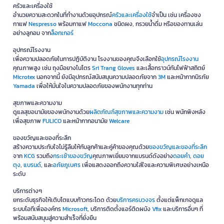
ครัวและเครื่องใช้
อำนวยความสะดวกในที่ทำงานด้วยอุปกรณ์
ครัวและเครื่องใช้
จำเป็น เช่น เครื่องชง
กาแฟ
Nespresso
พร้อมกาแฟ
Moccona
ชนิดผง, กรวยน้ำดื่ม หรือของทานเล่น
อย่างลูกอม จาก
ล็อกเกอร์
อุปกรณ์โรงงาน
เพื่อความปลอดภัยในการปฏิบัติงาน โรงงานของคุณจึงเลือกใช้
อุปกรณ์โรงงาน
คุณภาพสูง เช่น ถุงมือยางไนโตร
Sri Trang Gloves
และเสื้อกราวน์กันไฟฟ้าสถิตย์
Microtex
นอกจากนี้ ยังมีอุปกรณ์สนับสนุนความปลอดภัยจาก
3M
และหน้ากากนิรภัย
Yamada
เพื่อให้มั่นใจในความปลอดภัยของพนักงานทุกท่าน
สุขภาพและความงาม
ดูแลสุขอนามัยของพนักงานด้วย
ผลิตภัณฑ์สุขภาพและความงาม
เช่น พนักพิงหลัง
เพื่อสุขภาพ
FULICO
และหน้ากากอนามัย
Welcare
ของขวัญและของที่ระลึก
สร้างความประทับใจไม่รู้ลืมให้กับลูกค้าและคู่ค้าของคุณด้วย
ของขวัญและของที่ระลึก
จาก
KCG
รวมถึง
กระเช้าของขวัญ
คุณภาพเยี่ยมจากแบรนด์ดังอย่าง
ดอยคำ
,
ดอย
ตุง
,
แบรนด์
, และ
อภัยภูเบศร
เพื่อแสดงออกถึงความใส่ใจและความพิเศษอย่างเหนือ
ระดับ
บริการต่างๆ
ยกระดับธุรกิจให้เติบโตแบบก้าวกระโดด ด้วย
บริการครบวงจร
ตั้งแต่แพ็กเกจดูแล
ระบบไอทีเพื่อองค์กร
Microsoft
, บริการติดตั้งแอร์ติดผนัง
Vfix
และบริการอื่นๆ ที่
พร้อมสนับสนุนสู่ความสำเร็จที่ยั่งยืน