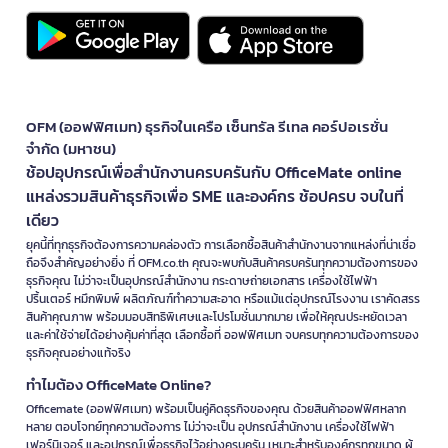
OFM (ออฟฟิศเมท) ธุรกิจในเครือ เซ็นทรัล รีเทล คอร์ปอเรชั่น
จำกัด (มหาชน)
ช้อปอุปกรณ์เพื่อสำนักงานครบครันกับ OfficeMate online
แหล่งรวมสินค้าธุรกิจเพื่อ SME และองค์กร ช้อปครบ จบในที่
เดียว
ยุคนี้ที่ทุกธุรกิจต้องการความคล่องตัว การเลือกซื้อสินค้าสำนักงานจากแหล่งที่น่าเชื่อ
ถือจึงสำคัญอย่างยิ่ง ที่ OFM.co.th คุณจะพบกับสินค้าครบครันทุกความต้องการของ
ธุรกิจคุณ ไม่ว่าจะเป็นอุปกรณ์สำนักงาน กระดาษถ่ายเอกสาร เครื่องใช้ไฟฟ้า
ปริ้นเตอร์ หมึกพิมพ์ ผลิตภัณฑ์ทำความสะอาด หรือแม้แต่อุปกรณ์โรงงาน เราคัดสรร
สินค้าคุณภาพ พร้อมมอบสิทธิพิเศษและโปรโมชั่นมากมาย เพื่อให้คุณประหยัดเวลา
และค่าใช้จ่ายได้อย่างคุ้มค่าที่สุด เลือกซื้อที่ ออฟฟิศเมท จบครบทุกความต้องการของ
ธุรกิจคุณอย่างแท้จริง
ทำไมต้อง OfficeMate Online?
Officemate (ออฟฟิศเมท) พร้อมเป็นคู่คิดธุรกิจของคุณ ด้วยสินค้าออฟฟิศหลาก
หลาย ตอบโจทย์ทุกความต้องการ ไม่ว่าจะเป็น อุปกรณ์สำนักงาน เครื่องใช้ไฟฟ้า
เฟอร์นิเจอร์ และอุปกรณ์เพื่อธุรกิจไว้อย่างครบครัน เหมาะสำหรับองค์กรทุกขนาด ผู้