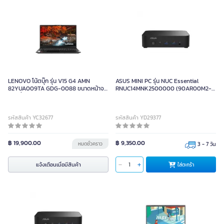
LENOVO โน้ตบุ๊ก รุ่น V15 G4 AMN
ASUS MINI PC รุ่น NUC Essential
82YUA009TA GDG-0088 ขนาดหน้าจอ
RNUC14MNK2500000 (90AR00M2-
15.6 นิ้ว สี Business Black
M)
รหัสสินค้า YC32677
รหัสสินค้า YD29377
฿ 19,900.00
฿ 9,350.00
หมดชั่วคราว
3 - 7 วัน
แจ้งเตือนเมื่อมีสินค้า
ใส่ตะกร้า