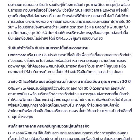
ประกอบการรายย่อย ร้านค้า รวมถึงผู้ที่ต้องการสินค้าคุณภาพดีในราคาสุดคุ้ม พร้อม
บริการประกอบเฟอร์นิเจอร์ มืออาชีพ ช่วยให้คุณประหยัดเวลาและแรงงาน พร้อมให้
คุณเริ่มต้นธุรกิจได้อย่างราบรื่น และบริการส่งฟรีทั่วไทย* นอกจากนี้ ยังมั่นใจได้ด้วย
การรับประกันความพึงพอใจ หากสินค้าเสียหาย สามารถเปลี่ยน/คืนสินค้าได้ภายใน 30
วัน* พร้อมบริการช่องทางการชำระเงินที่สะดวก รวดเร็ว และปลอดภัย พิเศษสุดกับ
เครดิตเทอมสูงสุด 30-60 วัน* ช่วยให้การบริหารจัดการธุรกิจของคุณคล่องตัวยิ่ง
ขึ้น เลือกช้อปออนไลน์ง่ายๆ ได้ที่ OFM.co.th คุ้มค่า ครบจบที่เดียว!
รับสินค้าไวทันใจ กับประสบการณ์ซื้อที่สะดวกสบาย
Officemate หรือ OFM มอบประสบการณ์ซื้อสินค้าเพื่อธุรกิจที่สะดวกและรวดเร็วทันใจ
ด้วยระบบสั่งซื้อที่ง่าย ไม่ซับซ้อน พร้อมสินค้าหลากหลายครบทุกความต้องการของ
ออฟฟิศคุณที่สำคัญออฟฟิศเมทยังมีบริการจัดส่งฟรีทั่วประเทศ* ให้คุณประหยัด
เวลาและค่าใช้จ่ายในการเดินทาง มั่นใจได้ว่าจะได้รับสินค้าตรงเวลาอย่างแน่นอน
วางใจ OfficeMate แบรนด์อุปกรณ์สำนักงาน เครื่องเขียน คุณภาพกว่า 30 ปี
OfficeMate คือแบรนด์ที่ธุรกิจไว้วางใจมาตลอดกว่า 30 ปี ด้วยการคัดเลือกสินค้า
คุณภาพเยี่ยม พร้อมบริการจัดส่งรวดเร็วทันใจ และการดูแลหลังการขายที่เหนือกว่า
ทำให้ออฟฟิศเมทเป็นมากกว่าผู้จำหน่ายอุปกรณ์สำนักงาน เราคือพันธมิตรที่เข้าใจและ
พร้อมสนับสนุนทุกธุรกิจให้เติบโตอย่างราบรื่น หากคุณกำลังมองหาสินค้าเพื่อ
สำนักงานที่พร้อมด้วยสินค้าและบริการครบวงจร มั่นใจได้เลยว่า OFM จะเป็นตัวเลือกที่
ดีที่สุดสำหรับคุณ
สินค้าหลากหลาย ครบครันทุกหมวดหมู่สินค้าธุรกิจ
OFM (ออฟฟิศเมท) มีสินค้าที่หลากหลาย ครอบคลุมทุกความต้องการธุรกิจของคุณ
ตั้งแต่สำนักงานไปจนถึงอุปกรณ์ทำความสะอาดและเครื่องมือช่าง ด้วยหมวดหมู่สินค้า