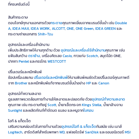
ที่ครบครันดังนี้
สินค้ากระดาษ
ตอบโจทย์ทุกงานเอกสารด้วย
กระดาษ
คุณภาพเยี่ยมจากแบรนด์ชั้นนำ เช่น
Double
A
,
IDEA MAX
,
IDEA WORK
,
ALCOTT
,
ONE
,
ONE Green
,
IDEA GREEN
และ
กระดาษถ่ายเอกสาร
Shih-Tzu
อุปกรณ์และเครื่องสำนักงาน
เพิ่มประสิทธิภาพให้งานทุกด้าน ด้วย
อุปกรณ์และเครื่องใช้สำนักงาน
คุณภาพ เช่น
แฟ้มสันกว้าง
ตราช้าง
, เครื่องคิดเลข
Casio
, กาวแท่ง
Scotch
, สมุดโน้ต ONE,
ปากกา
Pentel
และกรรไกร
WESTCOTT
ปริ้นเตอร์และหมึกพิมพ์
ช้อปเครื่องสแกน
ปริ้นเตอร์และหมึกพิมพ์
ให้งานพิมพ์คมชัดด้วยปริ้นเตอร์คุณภาพดี
จาก
Brother
และหมึกพิมพ์แท้จากแบรนด์ชั้นนำอย่าง
HP
และ
Canon
อุปกรณ์ทำความสะอาด
ดูแลสภาพแวดล้อมการทำงานให้สะอาดและปลอดภัย ด้วย
อุปกรณ์ทำความสะอาด
คุณภาพ เช่น กระดาษทิชชู่
Scott
, น้ำยาเช็ดกระจก
Kings Stella
, น้ำยาล้างจาน
Sunlight
และผลิตภัณฑ์กำจัดมด แมลง และหนูจาก
ไบกอน
ไอที & แก็ดเจ็ต
เสริมความคล่องตัวในการทำงานด้วย
อุปกรณ์ไอที & แก็ดเจ็ด
ทันสมัย เช่น เมาส์
Logitech
, ฮาร์ดดิสก์สำหรับพกพา
WD
, แฟลชไดร์ฟ
SanDisk
และจอมอนิเตอร์
MSI