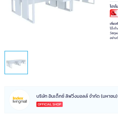
โปรโม
เกี่ยวก
โต๊ะทำ
วัสดุผ
บริษัท อินเด็กซ์ ลิฟวิ่งมอลล์ จำกัด (มหาชน)