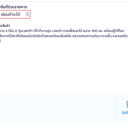
ชั่นที่ร่วมรายการ
ับสินค้า
งาน 4 ที่นัง D รุ่นเวคตร้า-โต๊ะทำงานรุ่น เวคตร้า ขาเหล็กและไม้ ขนาด 300 ซม. พร้อมตู้ใต้ท็อป
ลิตจากไม้พาร์ทิเคิลบอร์ดปิดผิวด้วยเมลามีนเรซิ่นฟิล์ม สามารถทนความร้อน ความชื้น และรอยขีดข
ไปที