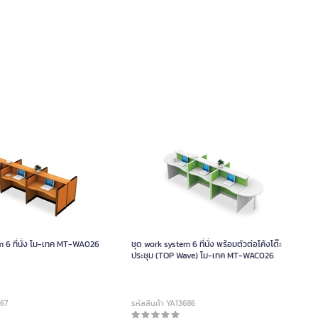
โม-เทค MT-WA026
ชุด work system 6 ที่นั่ง พร้อมตัวต่อโค้งโต๊ะ
ประชุม (TOP Wave) โม-เทค MT-WAC026
667
รหัสสินค้า YA13686