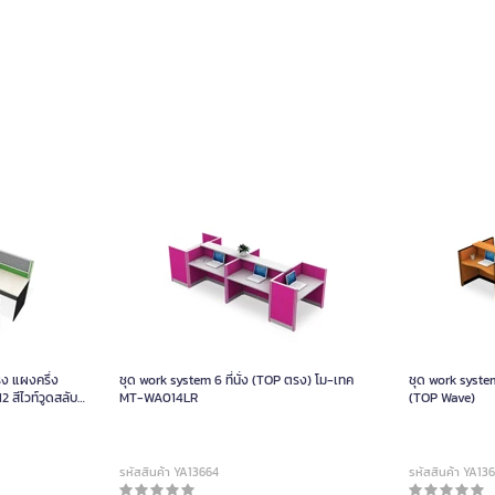
รง แผงครึ่ง
ชุด work system 6 ที่นั่ง (TOP ตรง) โม-เทค
ชุด work system 6 ที่นั่ง 
สีไวท์วูดสลับ
MT-WA014LR
(TOP Wave)
รหัสสินค้า YA13664
รหัสสินค้า YA13