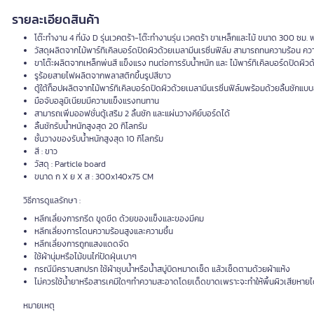
รายละเอียดสินค้า
โต๊ะทำงาน 4 ที่นัง D รุ่นเวคตร้า-โต๊ะทำงานรุ่น เวคตร้า ขาเหล็กและไม้ ขนาด 300 ซม. พ
วัสดุผลิตจากไม้พาร์ทิเคิลบอร์ดปิดผิวด้วยเมลามีนเรซิ่นฟิล์ม สามารถทนความร้อน ควา
ขาโต๊ะผลิตจากเหล็กพ่นสี แข็งแรง ทนต่อการรับน้ำหนัก และ ไม้พาร์ทิเคิลบอร์ดปิดผิว
รูร้อยสายไฟผลิตจากพลาสติกขึ้นรูปสีขาว
ตู้ใต้ท็อปผลิตจากไม้พาร์ทิเคิลบอร์ดปิดผิวด้วยเมลามีนเรซิ่นฟิล์มพร้อมด้วยลิ้นชักแบ
มือจับอลูมิเนียมมีความแข็งแรงทนทาน
สามารถเพิ่มออฟชั่นตู้เสริม 2 ลิ้นชัก และแผ่นวางคีย์บอร์ดได้
ลิ้นชักรับน้ำหนักสูงสุด 20 กิโลกรัม
ชั้นวางของรับน้ำหนักสูงสุด 10 กิโลกรัม
สี : ขาว
วัสดุ : Particle board
ขนาด ก X ย X ส : 300x140x75 CM
วิธีการดูแลรักษา :
หลีกเลี่ยงการกรีด ขูดขีด ด้วยของแข็งและของมีคม
หลีกเลี่ยงการโดนความร้อนสูงและความชื้น
หลีกเลี่ยงการถูกแสงแดดจัด
ใช้ผ้านุ่มหรือไม้ขนไก่ปัดฝุ่นเบาๆ
กรณีมีคราบสกปรก ใช้ผ้าชุบน้ำหรือน้ำสบู่บิดหมาดเช็ด แล้วเช็ดตามด้วยผ้าแห้ง
ไม่ควรใช้น้ำยาหรือสารเคมีใดๆทำความสะอาดโดยเด็ดขาดเพราะจะทำให้พื้นผิวเสียหายไ
หมายเหตุ