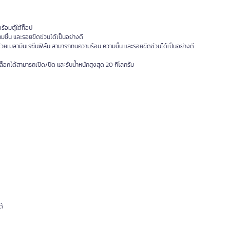
ร้อมตู้ใต้ท็อป
มชื้น และรอยขีดข่วนได้เป็นอย่างดี
ด้วยเมลามีนเรซิ่นฟิล์ม สามารถทนความร้อน ความชื้น และรอยขีดข่วนได้เป็นอย่างดี
บล็อคได้สามารถเปิด/ปิด และรับน้ำหนักสูงสุด 20 กิโลกรัม
ด้