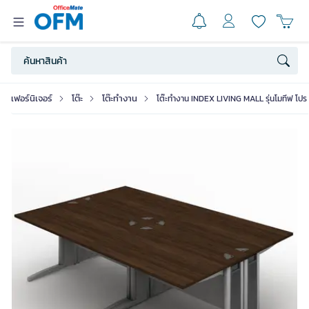
เฟอร์นิเจอร์
โต๊ะ
โต๊ะทำงาน
โต๊ะทำงาน INDEX LIVING MALL รุ่นโมทีฟ โปร 4