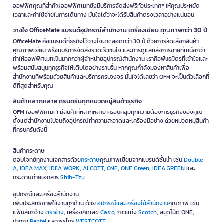
ออฟฟิศคุณที่สำคัญออฟฟิศเมทยังมีบริการจัดส่งฟรีทั่วประเทศ* ให้คุณประหยัด
เวลาและค่าใช้จ่ายในการเดินทาง มั่นใจได้ว่าจะได้รับสินค้าตรงเวลาอย่างแน่นอน
วางใจ OfficeMate แบรนด์อุปกรณ์สำนักงาน เครื่องเขียน คุณภาพกว่า 30 ปี
OfficeMate คือแบรนด์ที่ธุรกิจไว้วางใจมาตลอดกว่า 30 ปี ด้วยการคัดเลือกสินค้า
คุณภาพเยี่ยม พร้อมบริการจัดส่งรวดเร็วทันใจ และการดูแลหลังการขายที่เหนือกว่า
ทำให้ออฟฟิศเมทเป็นมากกว่าผู้จำหน่ายอุปกรณ์สำนักงาน เราคือพันธมิตรที่เข้าใจและ
พร้อมสนับสนุนทุกธุรกิจให้เติบโตอย่างราบรื่น หากคุณกำลังมองหาสินค้าเพื่อ
สำนักงานที่พร้อมด้วยสินค้าและบริการครบวงจร มั่นใจได้เลยว่า OFM จะเป็นตัวเลือกที่
ดีที่สุดสำหรับคุณ
สินค้าหลากหลาย ครบครันทุกหมวดหมู่สินค้าธุรกิจ
OFM (ออฟฟิศเมท) มีสินค้าที่หลากหลาย ครอบคลุมทุกความต้องการธุรกิจของคุณ
ตั้งแต่สำนักงานไปจนถึงอุปกรณ์ทำความสะอาดและเครื่องมือช่าง ด้วยหมวดหมู่สินค้า
ที่ครบครันดังนี้
สินค้ากระดาษ
ตอบโจทย์ทุกงานเอกสารด้วย
กระดาษ
คุณภาพเยี่ยมจากแบรนด์ชั้นนำ เช่น
Double
A
,
IDEA MAX
,
IDEA WORK
,
ALCOTT
,
ONE
,
ONE Green
,
IDEA GREEN
และ
กระดาษถ่ายเอกสาร
Shih-Tzu
อุปกรณ์และเครื่องสำนักงาน
เพิ่มประสิทธิภาพให้งานทุกด้าน ด้วย
อุปกรณ์และเครื่องใช้สำนักงาน
คุณภาพ เช่น
แฟ้มสันกว้าง
ตราช้าง
, เครื่องคิดเลข
Casio
, กาวแท่ง
Scotch
, สมุดโน้ต ONE,
ปากกา
Pentel
และกรรไกร
WESTCOTT