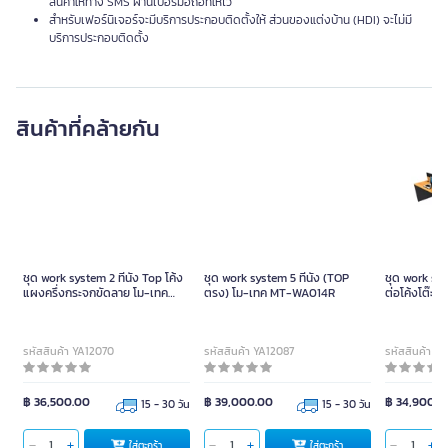
สินค้าให้ทาง SMS ผ่านเบอร์มือถือที่ให้ไว้
สำหรับเฟอร์นิเจอร์จะมีบริการประกอบติดตั้งให้ ส่วนของแต่งบ้าน (HDI) จะไม่มี
บริการประกอบติดตั้ง
สินค้าที่คล้ายกัน
ชุด work system 2 ที่นั่ง Top โค้ง
ชุด work system 5 ที่นั่ง (TOP
ชุด work syst
แผงครึ่งกระจกขัดลาย โม-เทค
ตรง) โม-เทค MT-WA014R
ต่อโค้งโต๊ะป
MT-WS012C สีไวท์วูดสลับเทาเข้ม
เทค MT-WB
รหัสสินค้า YA12070
รหัสสินค้า YA12087
รหัสสินค้า Y
฿ 36,500.00
฿ 39,000.00
฿ 34,900.0
15 - 30 วัน
15 - 30 วัน
ใส่ตะกร้า
ใส่ตะกร้า