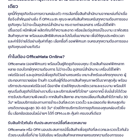
เดียว
ยุคนี้ที่ทุกธุรกิจต้องการความคล่องตัว การเลือกซื้อสินค้าสำนักงานจากแหล่งที่น่าเชื่อ
ถือจึงสำคัญอย่างยิ่ง ที่ OFM.co.th คุณจะพบกับสินค้าครบครันทุกความต้องการของ
ธุรกิจคุณ ไม่ว่าจะเป็นอุปกรณ์สำนักงาน กระดาษถ่ายเอกสาร เครื่องใช้ไฟฟ้า
ปริ้นเตอร์ หมึกพิมพ์ ผลิตภัณฑ์ทำความสะอาด หรือแม้แต่อุปกรณ์โรงงาน เราคัดสรร
สินค้าคุณภาพ พร้อมมอบสิทธิพิเศษและโปรโมชั่นมากมาย เพื่อให้คุณประหยัดเวลา
และค่าใช้จ่ายได้อย่างคุ้มค่าที่สุด เลือกซื้อที่ ออฟฟิศเมท จบครบทุกความต้องการของ
ธุรกิจคุณอย่างแท้จริง
ทำไมต้อง OfficeMate Online?
Officemate (ออฟฟิศเมท) พร้อมเป็นคู่คิดธุรกิจของคุณ ด้วยสินค้าออฟฟิศหลาก
หลาย ตอบโจทย์ทุกความต้องการ ไม่ว่าจะเป็น อุปกรณ์สำนักงาน เครื่องใช้ไฟฟ้า
เฟอร์นิเจอร์ และอุปกรณ์เพื่อธุรกิจไว้อย่างครบครัน เหมาะสำหรับองค์กรทุกขนาด ผู้
ประกอบการรายย่อย ร้านค้า รวมถึงผู้ที่ต้องการสินค้าคุณภาพดีในราคาสุดคุ้ม พร้อม
บริการประกอบเฟอร์นิเจอร์ มืออาชีพ ช่วยให้คุณประหยัดเวลาและแรงงาน พร้อมให้
คุณเริ่มต้นธุรกิจได้อย่างราบรื่น และบริการส่งฟรีทั่วไทย* นอกจากนี้ ยังมั่นใจได้ด้วย
การรับประกันความพึงพอใจ หากสินค้าเสียหาย สามารถเปลี่ยน/คืนสินค้าได้ภายใน 30
วัน* พร้อมบริการช่องทางการชำระเงินที่สะดวก รวดเร็ว และปลอดภัย พิเศษสุดกับ
เครดิตเทอมสูงสุด 30-60 วัน* ช่วยให้การบริหารจัดการธุรกิจของคุณคล่องตัวยิ่ง
ขึ้น เลือกช้อปออนไลน์ง่ายๆ ได้ที่ OFM.co.th คุ้มค่า ครบจบที่เดียว!
รับสินค้าไวทันใจ กับประสบการณ์ซื้อที่สะดวกสบาย
Officemate หรือ OFM มอบประสบการณ์ซื้อสินค้าเพื่อธุรกิจที่สะดวกและรวดเร็วทันใจ
ด้วยระบบสั่งซื้อที่ง่าย ไม่ซับซ้อน พร้อมสินค้าหลากหลายครบทุกความต้องการของ