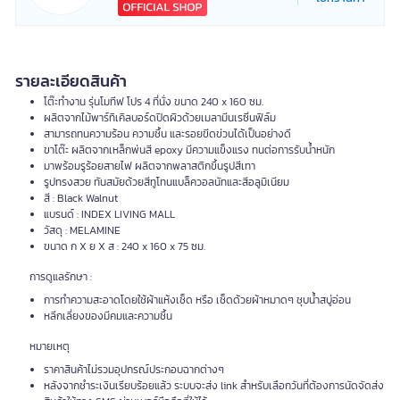
รายละเอียดสินค้า
โต๊ะทำงาน รุ่นโมทีฟ โปร 4 ที่นั่ง ขนาด 240 x 160 ซม.
ผลิตจากไม้พาร์ทิเคิลบอร์ดปิดผิวด้วยเมลามีนเรซิ่นฟิล์ม
สามารถทนความร้อน ความชื้น และรอยขีดข่วนได้เป็นอย่างดี
ขาโต๊ะ ผลิตจากเหล็กพ่นสี epoxy มีความแข็งแรง ทนต่อการรับน้ำหนัก
มาพร้อมรูร้อยสายไฟ ผลิตจากพลาสติกขึ้นรูปสีเทา
รูปทรงสวย ทันสมัยด้วยสีทูโทนแบล็ควอลนัทและสีอลูมิเนียม
สี : Black Walnut
แบรนด์ : INDEX LIVING MALL
วัสดุ : MELAMINE
ขนาด ก X ย X ส : 240 x 160 x 75 ซม.
การดูแลรักษา :
การทำความสะอาดโดยใช้ผ้าแห้งเช็ด หรือ เช็ดด้วยผ้าหมาดๆ ชุบน้ำสบู่อ่อน
หลีกเลี่ยงของมีคมและความชื้น
หมายเหตุ
ราคาสินค้าไม่รวมอุปกรณ์ประกอบฉากต่างๆ
หลังจากชำระเงินเรียบร้อยแล้ว ระบบจะส่ง link สำหรับเลือกวันที่ต้องการนัดจัดส่ง