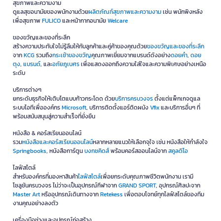
สุขภาพและความงาม
ดูแลสุขอนามัยของพนักงานด้วย
ผลิตภัณฑ์สุขภาพและความงาม
เช่น พนักพิงหลัง
เพื่อสุขภาพ
FULICO
และหน้ากากอนามัย
Welcare
ของขวัญและของที่ระลึก
สร้างความประทับใจไม่รู้ลืมให้กับลูกค้าและคู่ค้าของคุณด้วย
ของขวัญและของที่ระลึก
จาก
KCG
รวมถึง
กระเช้าของขวัญ
คุณภาพเยี่ยมจากแบรนด์ดังอย่าง
ดอยคำ
,
ดอย
ตุง
,
แบรนด์
, และ
อภัยภูเบศร
เพื่อแสดงออกถึงความใส่ใจและความพิเศษอย่างเหนือ
ระดับ
บริการต่างๆ
ยกระดับธุรกิจให้เติบโตแบบก้าวกระโดด ด้วย
บริการครบวงจร
ตั้งแต่แพ็กเกจดูแล
ระบบไอทีเพื่อองค์กร
Microsoft
, บริการติดตั้งแอร์ติดผนัง
Vfix
และบริการอื่นๆ ที่
พร้อมสนับสนุนสู่ความสำเร็จที่ยั่งยืน
หนังสือ & คอร์สเรียนออนไลน์
รวม
หนังสือและคอร์สเรียนออนไลน์
หลากหลายแนวให้เลือกจุใจ เช่น หนังสือให้กำลังใจ
Springbooks
, หนังสือการ์ตูน
บงกชคิดส์
พร้อมคอร์สออนไลน์จาก
สคูลดิโอ
ไลฟ์สไตล์
สำหรับองค์กรที่มองหาสินค้า
ไลฟ์สไตล์
เพื่อยกระดับคุณภาพชีวิตพนักงาน เรามี
โซลูชันครบวงจร ไม่ว่าจะเป็นอุปกรณ์กีฬาจาก
GRAND SPORT
, อุปกรณ์ศิลปะจาก
Master Art
หรืออุปกรณ์เดินทางจาก
Retekess
เพื่อตอบโจทย์ทุกไลฟ์สไตล์ของทีม
งานคุณอย่างลงตัว
เครื่องมือช่างและอุปกรณ์ก่อสร้าง