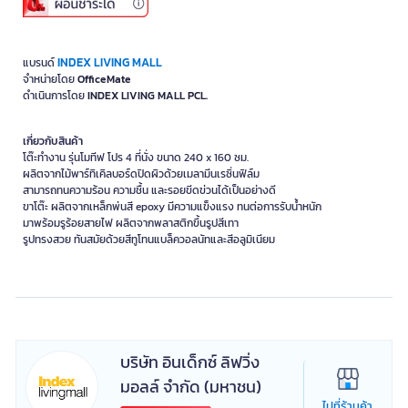
INDEX LIVING MALL
แบรนด์
จำหน่ายโดย
OfficeMate
ดำเนินการโดย
INDEX LIVING MALL PCL.
เกี่ยวกับสินค้า
โต๊ะทำงาน รุ่นโมทีฟ โปร 4 ที่นั่ง ขนาด 240 x 160 ซม.
ผลิตจากไม้พาร์ทิเคิลบอร์ดปิดผิวด้วยเมลามีนเรซิ่นฟิล์ม
สามารถทนความร้อน ความชื้น และรอยขีดข่วนได้เป็นอย่างดี
ขาโต๊ะ ผลิตจากเหล็กพ่นสี epoxy มีความแข็งแรง ทนต่อการรับน้ำหนัก
มาพร้อมรูร้อยสายไฟ ผลิตจากพลาสติกขึ้นรูปสีเทา
บริษัท อินเด็กซ์ ลิฟวิ่ง
มอลล์ จำกัด (มหาชน)
ไปที่ร้านค้า