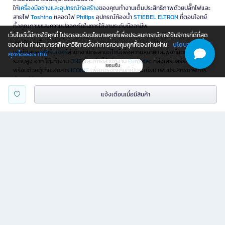
ให้
เครื่องมือช่างและอุปกรณ์ก่อสร้าง
ของคุณทำงานเต็มประสิทธิภาพด้วยปลั๊กไฟและ
สายไฟ
Toshino
หลอดไฟ
Philips
อุปกรณ์ห้องน้ำ
STIEBEL ELTRON
ที่ตอบโจทย์
ทั้งคุณภาพและความปลอดภัยในการใช้งานระดับมืออาชีพ
เว็บไซต์นี้มีการใช้คุกกี้ โปรดยอมรับนโยบายคุกกี้เพื่อประสบการณ์การใช้บริการที่ดีที่สุด
เฟอร์นิเจอร์
นโยบายการใช้
ของท่าน ท่านสามารถศึกษาวิธีการตั้งค่าการควบคุมคุกกี้ของท่านผ่าน
เรานำเสนอ
เฟอร์นิเจอร์
สำนักงานที่ผสานดีไซน์เพื่อความสบายและฟังก์ชันการใช้งาน
คุกกี้ของเราที่นี่
ระดับสูง อาทิ โต๊ะทำงาน
ONE
และเก้าอี้สำนักงาน
Furradec
ที่ส่งเสริมสรีรศาสตร์
ยอมรับ
พร้อมด้วยตู้เก็บเอกสาร
ICONIC
เพื่อการจัดเก็บที่เป็นระเบียบ เพิ่มประสิทธิภาพการ
ทำงานให้ธุรกิจของคุณ
แจ้งเตือนเมื่อมีสินค้า
เครื่องใช้ไฟฟ้า
เติมเต็มชีวิตสะดวกสบายและมีคุณภาพ ด้วย
เครื่องใช้ไฟฟ้า
ครบครัน ทั้งเครื่องฟอก
อากาศในบ้าน
Xiaomi
, พัดลมไอเย็น
มาสเตอร์คูล
, ตู้เย็น 2 ประตู
SHARP
และอื่นๆ
เลือกสรรได้ตามไลฟ์สไตล์ของคุณ
รับดีลพิเศษสุดคุ้ม ในทุกเดือนที่ OFM
พบกับข้อเสนอสุดคุ้มที่
OFM
จัดให้ทุกเดือน ที่ใช้ได้ทันทีผ่านหน้าเว็บไซต์ ไม่ว่าจะเป็น
Flash Sale ลดแรง สิทธิพิเศษเฉพาะสมาชิก หรือดีลพิเศษจาก
OFM Mall
ที่คัดสรร
สินค้าคุณภาพในราคาสุดคุ้ม สำหรับธุรกิจยังมี
SME Save Pack
ที่ช่วยลดต้นทุนได้
อย่างมีประสิทธิภาพ
พร้อมสิทธิ์แลกซื้อ ซื้อ 1 แถม 1 ผ่อน 0% ของแถมสุดพิเศษ และสินค้า
Green
product
ที่เป็นมิตรต่อสิ่งแวดล้อม อย่าพลาดโอกาสดี ๆ แบบนี้ที่ Officemate พร้อม
ให้คุณช้อปอย่างคุ้มค่าในทุกเดือน