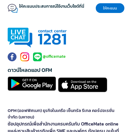
ให้คะแนนประสบการณ์ใช้งานเว็บไซต์ที่นี่
ให้คะแนน
@officemate
ดาวน์โหลดแอป OFM
OFM (ออฟฟิศเมท) ธุรกิจในเครือ เซ็นทรัล รีเทล คอร์ปอเรชั่น
จำกัด (มหาชน)
ช้อปอุปกรณ์เพื่อสำนักงานครบครันกับ OfficeMate online
แหล่งรวมสินค้าธุรกิจเพื่อ SME และองค์กร ช้อปครบ จบในที่