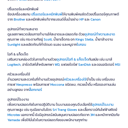
ปริ้นเตอร์และหมึกพิมพ์
ช้อปเครื่องสแกน
ปริ้นเตอร์และหมึกพิมพ์
ให้งานพิมพ์คมชัดด้วยปริ้นเตอร์คุณภาพดี
จาก
Brother
และหมึกพิมพ์แท้จากแบรนด์ชั้นนำอย่าง
HP
และ
Canon
อุปกรณ์ทำความสะอาด
ดูแลสภาพแวดล้อมการทำงานให้สะอาดและปลอดภัย ด้วย
อุปกรณ์ทำความสะอาด
คุณภาพ เช่น กระดาษทิชชู่
Scott
, น้ำยาเช็ดกระจก
Kings Stella
, น้ำยาล้างจาน
Sunlight
และผลิตภัณฑ์กำจัดมด แมลง และหนูจาก
ไบกอน
ไอที & แก็ดเจ็ต
เสริมความคล่องตัวในการทำงานด้วย
อุปกรณ์ไอที & แก็ดเจ็ด
ทันสมัย เช่น เมาส์
Logitech
, ฮาร์ดดิสก์สำหรับพกพา
WD
, แฟลชไดร์ฟ
SanDisk
และจอมอนิเตอร์
MSI
ครัวและเครื่องใช้
อำนวยความสะดวกในที่ทำงานด้วยอุปกรณ์
ครัวและเครื่องใช้
จำเป็น เช่น เครื่องชง
กาแฟ
Nespresso
พร้อมกาแฟ
Moccona
ชนิดผง, กรวยน้ำดื่ม หรือของทานเล่น
อย่างลูกอม จาก
ล็อกเกอร์
อุปกรณ์โรงงาน
เพื่อความปลอดภัยในการปฏิบัติงาน โรงงานของคุณจึงเลือกใช้
อุปกรณ์โรงงาน
คุณภาพสูง เช่น ถุงมือยางไนโตร
Sri Trang Gloves
และเสื้อกราวน์กันไฟฟ้าสถิตย์
Microtex
นอกจากนี้ ยังมีอุปกรณ์สนับสนุนความปลอดภัยจาก
3M
และหน้ากากนิรภัย
Yamada
เพื่อให้มั่นใจในความปลอดภัยของพนักงานทุกท่าน