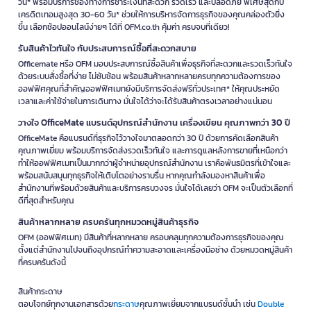
วัน* พร้อมบริการช่องทางการชำระเงินที่สะดวก รวดเร็ว และปลอดภัย พิเศษสุดกับ
เครดิตเทอมสูงสุด 30-60 วัน* ช่วยให้การบริหารจัดการธุรกิจของคุณคล่องตัวยิ่ง
ขึ้น เลือกช้อปออนไลน์ง่ายๆ ได้ที่ OFM.co.th คุ้มค่า ครบจบที่เดียว!
รับสินค้าไวทันใจ กับประสบการณ์ซื้อที่สะดวกสบาย
Officemate หรือ OFM มอบประสบการณ์ซื้อสินค้าเพื่อธุรกิจที่สะดวกและรวดเร็วทันใจ
ด้วยระบบสั่งซื้อที่ง่าย ไม่ซับซ้อน พร้อมสินค้าหลากหลายครบทุกความต้องการของ
ออฟฟิศคุณที่สำคัญออฟฟิศเมทยังมีบริการจัดส่งฟรีทั่วประเทศ* ให้คุณประหยัด
เวลาและค่าใช้จ่ายในการเดินทาง มั่นใจได้ว่าจะได้รับสินค้าตรงเวลาอย่างแน่นอน
วางใจ OfficeMate แบรนด์อุปกรณ์สำนักงาน เครื่องเขียน คุณภาพกว่า 30 ปี
OfficeMate คือแบรนด์ที่ธุรกิจไว้วางใจมาตลอดกว่า 30 ปี ด้วยการคัดเลือกสินค้า
คุณภาพเยี่ยม พร้อมบริการจัดส่งรวดเร็วทันใจ และการดูแลหลังการขายที่เหนือกว่า
ทำให้ออฟฟิศเมทเป็นมากกว่าผู้จำหน่ายอุปกรณ์สำนักงาน เราคือพันธมิตรที่เข้าใจและ
พร้อมสนับสนุนทุกธุรกิจให้เติบโตอย่างราบรื่น หากคุณกำลังมองหาสินค้าเพื่อ
สำนักงานที่พร้อมด้วยสินค้าและบริการครบวงจร มั่นใจได้เลยว่า OFM จะเป็นตัวเลือกที่
ดีที่สุดสำหรับคุณ
สินค้าหลากหลาย ครบครันทุกหมวดหมู่สินค้าธุรกิจ
OFM (ออฟฟิศเมท) มีสินค้าที่หลากหลาย ครอบคลุมทุกความต้องการธุรกิจของคุณ
ตั้งแต่สำนักงานไปจนถึงอุปกรณ์ทำความสะอาดและเครื่องมือช่าง ด้วยหมวดหมู่สินค้า
ที่ครบครันดังนี้
สินค้ากระดาษ
ตอบโจทย์ทุกงานเอกสารด้วย
กระดาษ
คุณภาพเยี่ยมจากแบรนด์ชั้นนำ เช่น
Double