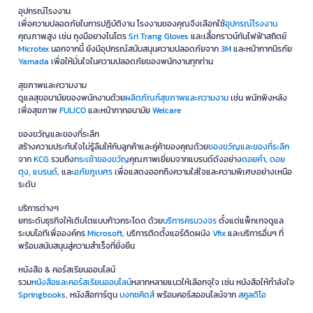
อุปกรณ์โรงงาน
เพื่อความปลอดภัยในการปฏิบัติงาน โรงงานของคุณจึงเลือกใช้
อุปกรณ์โรงงาน
คุณภาพสูง เช่น ถุงมือยางไนโตร
Sri Trang Gloves
และเสื้อกราวน์กันไฟฟ้าสถิตย์
Microtex
นอกจากนี้ ยังมีอุปกรณ์สนับสนุนความปลอดภัยจาก
3M
และหน้ากากนิรภัย
Yamada
เพื่อให้มั่นใจในความปลอดภัยของพนักงานทุกท่าน
สุขภาพและความงาม
ดูแลสุขอนามัยของพนักงานด้วย
ผลิตภัณฑ์สุขภาพและความงาม
เช่น พนักพิงหลัง
เพื่อสุขภาพ
FULICO
และหน้ากากอนามัย
Welcare
ของขวัญและของที่ระลึก
สร้างความประทับใจไม่รู้ลืมให้กับลูกค้าและคู่ค้าของคุณด้วย
ของขวัญและของที่ระลึก
จาก
KCG
รวมถึง
กระเช้าของขวัญ
คุณภาพเยี่ยมจากแบรนด์ดังอย่าง
ดอยคำ
,
ดอย
ตุง
,
แบรนด์
, และ
อภัยภูเบศร
เพื่อแสดงออกถึงความใส่ใจและความพิเศษอย่างเหนือ
ระดับ
บริการต่างๆ
ยกระดับธุรกิจให้เติบโตแบบก้าวกระโดด ด้วย
บริการครบวงจร
ตั้งแต่แพ็กเกจดูแล
ระบบไอทีเพื่อองค์กร
Microsoft
, บริการติดตั้งแอร์ติดผนัง
Vfix
และบริการอื่นๆ ที่
พร้อมสนับสนุนสู่ความสำเร็จที่ยั่งยืน
หนังสือ & คอร์สเรียนออนไลน์
รวม
หนังสือและคอร์สเรียนออนไลน์
หลากหลายแนวให้เลือกจุใจ เช่น หนังสือให้กำลังใจ
Springbooks
, หนังสือการ์ตูน
บงกชคิดส์
พร้อมคอร์สออนไลน์จาก
สคูลดิโอ