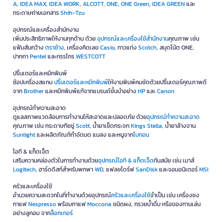
A
,
IDEA MAX
,
IDEA WORK
,
ALCOTT
,
ONE
,
ONE Green
,
IDEA GREEN
และ
กระดาษถ่ายเอกสาร
Shih-Tzu
อุปกรณ์และเครื่องสำนักงาน
เพิ่มประสิทธิภาพให้งานทุกด้าน ด้วย
อุปกรณ์และเครื่องใช้สำนักงาน
คุณภาพ เช่น
แฟ้มสันกว้าง
ตราช้าง
, เครื่องคิดเลข
Casio
, กาวแท่ง
Scotch
, สมุดโน้ต ONE,
ปากกา
Pentel
และกรรไกร
WESTCOTT
ปริ้นเตอร์และหมึกพิมพ์
ช้อปเครื่องสแกน
ปริ้นเตอร์และหมึกพิมพ์
ให้งานพิมพ์คมชัดด้วยปริ้นเตอร์คุณภาพดี
จาก
Brother
และหมึกพิมพ์แท้จากแบรนด์ชั้นนำอย่าง
HP
และ
Canon
อุปกรณ์ทำความสะอาด
ดูแลสภาพแวดล้อมการทำงานให้สะอาดและปลอดภัย ด้วย
อุปกรณ์ทำความสะอาด
คุณภาพ เช่น กระดาษทิชชู่
Scott
, น้ำยาเช็ดกระจก
Kings Stella
, น้ำยาล้างจาน
Sunlight
และผลิตภัณฑ์กำจัดมด แมลง และหนูจาก
ไบกอน
ไอที & แก็ดเจ็ต
เสริมความคล่องตัวในการทำงานด้วย
อุปกรณ์ไอที & แก็ดเจ็ด
ทันสมัย เช่น เมาส์
Logitech
, ฮาร์ดดิสก์สำหรับพกพา
WD
, แฟลชไดร์ฟ
SanDisk
และจอมอนิเตอร์
MSI
ครัวและเครื่องใช้
อำนวยความสะดวกในที่ทำงานด้วยอุปกรณ์
ครัวและเครื่องใช้
จำเป็น เช่น เครื่องชง
กาแฟ
Nespresso
พร้อมกาแฟ
Moccona
ชนิดผง, กรวยน้ำดื่ม หรือของทานเล่น
อย่างลูกอม จาก
ล็อกเกอร์