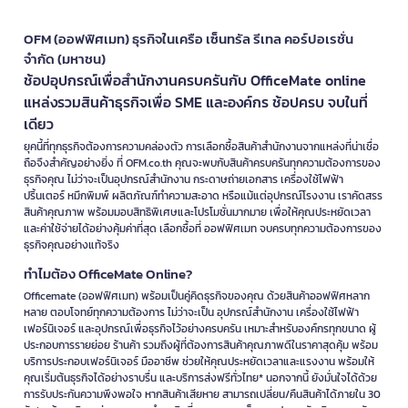
OFM (ออฟฟิศเมท) ธุรกิจในเครือ เซ็นทรัล รีเทล คอร์ปอเรชั่น
จำกัด (มหาชน)
ช้อปอุปกรณ์เพื่อสำนักงานครบครันกับ OfficeMate online
แหล่งรวมสินค้าธุรกิจเพื่อ SME และองค์กร ช้อปครบ จบในที่
เดียว
ยุคนี้ที่ทุกธุรกิจต้องการความคล่องตัว การเลือกซื้อสินค้าสำนักงานจากแหล่งที่น่าเชื่อ
ถือจึงสำคัญอย่างยิ่ง ที่ OFM.co.th คุณจะพบกับสินค้าครบครันทุกความต้องการของ
ธุรกิจคุณ ไม่ว่าจะเป็นอุปกรณ์สำนักงาน กระดาษถ่ายเอกสาร เครื่องใช้ไฟฟ้า
ปริ้นเตอร์ หมึกพิมพ์ ผลิตภัณฑ์ทำความสะอาด หรือแม้แต่อุปกรณ์โรงงาน เราคัดสรร
สินค้าคุณภาพ พร้อมมอบสิทธิพิเศษและโปรโมชั่นมากมาย เพื่อให้คุณประหยัดเวลา
และค่าใช้จ่ายได้อย่างคุ้มค่าที่สุด เลือกซื้อที่ ออฟฟิศเมท จบครบทุกความต้องการของ
ธุรกิจคุณอย่างแท้จริง
ทำไมต้อง OfficeMate Online?
Officemate (ออฟฟิศเมท) พร้อมเป็นคู่คิดธุรกิจของคุณ ด้วยสินค้าออฟฟิศหลาก
หลาย ตอบโจทย์ทุกความต้องการ ไม่ว่าจะเป็น อุปกรณ์สำนักงาน เครื่องใช้ไฟฟ้า
เฟอร์นิเจอร์ และอุปกรณ์เพื่อธุรกิจไว้อย่างครบครัน เหมาะสำหรับองค์กรทุกขนาด ผู้
ประกอบการรายย่อย ร้านค้า รวมถึงผู้ที่ต้องการสินค้าคุณภาพดีในราคาสุดคุ้ม พร้อม
บริการประกอบเฟอร์นิเจอร์ มืออาชีพ ช่วยให้คุณประหยัดเวลาและแรงงาน พร้อมให้
คุณเริ่มต้นธุรกิจได้อย่างราบรื่น และบริการส่งฟรีทั่วไทย* นอกจากนี้ ยังมั่นใจได้ด้วย
การรับประกันความพึงพอใจ หากสินค้าเสียหาย สามารถเปลี่ยน/คืนสินค้าได้ภายใน 30