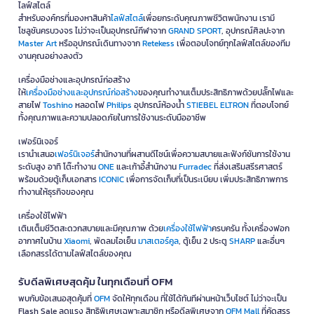
ไลฟ์สไตล์
สำหรับองค์กรที่มองหาสินค้า
ไลฟ์สไตล์
เพื่อยกระดับคุณภาพชีวิตพนักงาน เรามี
โซลูชันครบวงจร ไม่ว่าจะเป็นอุปกรณ์กีฬาจาก
GRAND SPORT
, อุปกรณ์ศิลปะจาก
Master Art
หรืออุปกรณ์เดินทางจาก
Retekess
เพื่อตอบโจทย์ทุกไลฟ์สไตล์ของทีม
งานคุณอย่างลงตัว
เครื่องมือช่างและอุปกรณ์ก่อสร้าง
ให้
เครื่องมือช่างและอุปกรณ์ก่อสร้าง
ของคุณทำงานเต็มประสิทธิภาพด้วยปลั๊กไฟและ
สายไฟ
Toshino
หลอดไฟ
Philips
อุปกรณ์ห้องน้ำ
STIEBEL ELTRON
ที่ตอบโจทย์
ทั้งคุณภาพและความปลอดภัยในการใช้งานระดับมืออาชีพ
เฟอร์นิเจอร์
เรานำเสนอ
เฟอร์นิเจอร์
สำนักงานที่ผสานดีไซน์เพื่อความสบายและฟังก์ชันการใช้งาน
ระดับสูง อาทิ โต๊ะทำงาน
ONE
และเก้าอี้สำนักงาน
Furradec
ที่ส่งเสริมสรีรศาสตร์
พร้อมด้วยตู้เก็บเอกสาร
ICONIC
เพื่อการจัดเก็บที่เป็นระเบียบ เพิ่มประสิทธิภาพการ
ทำงานให้ธุรกิจของคุณ
เครื่องใช้ไฟฟ้า
เติมเต็มชีวิตสะดวกสบายและมีคุณภาพ ด้วย
เครื่องใช้ไฟฟ้า
ครบครัน ทั้งเครื่องฟอก
อากาศในบ้าน
Xiaomi
, พัดลมไอเย็น
มาสเตอร์คูล
, ตู้เย็น 2 ประตู
SHARP
และอื่นๆ
เลือกสรรได้ตามไลฟ์สไตล์ของคุณ
รับดีลพิเศษสุดคุ้ม ในทุกเดือนที่ OFM
พบกับข้อเสนอสุดคุ้มที่
OFM
จัดให้ทุกเดือน ที่ใช้ได้ทันทีผ่านหน้าเว็บไซต์ ไม่ว่าจะเป็น
Flash Sale ลดแรง สิทธิพิเศษเฉพาะสมาชิก หรือดีลพิเศษจาก
OFM Mall
ที่คัดสรร