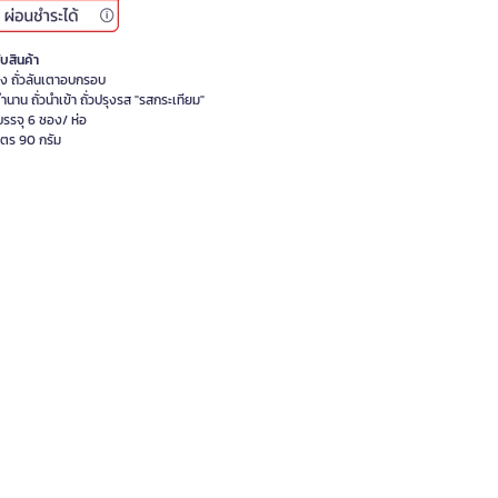
ับสินค้า
ปั้ง ถั่วลันเตาอบกรอบ
ตำนาน ถั่วนำเข้า ถั่วปรุงรส "รสกระเทียม"
รรจุ 6 ซอง/ ห่อ
รตร 90 กรัม