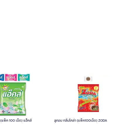
บ (แพ็ค 100 เม็ด) แฮ็คส์
ลูกอม กลิ่นโคล่า (แพ็ค100เม็ด) ZODA