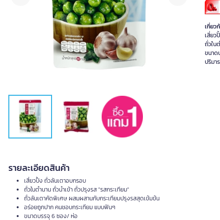
เกี่ยวก
เสี่ยว
ถั่วใน
ขนาดบ
ปริมา
รายละเอียดสินค้า
เสี่ยวปั้ง ถั่วลันเตาอบกรอบ
ถั่วในตำนาน ถั่วนำเข้า ถั่วปรุงรส "รสกระเทียม"
ถั่วลันเตาคัดพิเศษ ผสมผสานกับกระเทียมปรุงรสสุดเข้มข้น
อร่อยถูกปาก คนชอบกระเทียม แบบฟินๆ
ขนาดบรรจุ 6 ซอง/ ห่อ