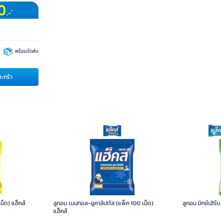
พร้อมจัดส่ง
ตะกร้า
ม็ด) แฮ็คส์
ลูกอม เมนทอล-ยูคาลิปตัส (แพ็ค 100 เม็ด)
ลูกอม มิกซ์เฮิร์
แฮ็คส์