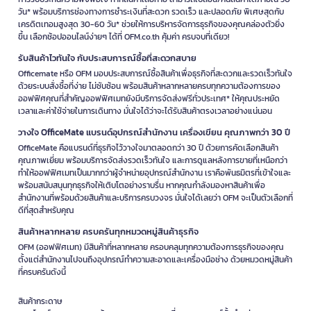
วัน* พร้อมบริการช่องทางการชำระเงินที่สะดวก รวดเร็ว และปลอดภัย พิเศษสุดกับ
เครดิตเทอมสูงสุด 30-60 วัน* ช่วยให้การบริหารจัดการธุรกิจของคุณคล่องตัวยิ่ง
ขึ้น เลือกช้อปออนไลน์ง่ายๆ ได้ที่ OFM.co.th คุ้มค่า ครบจบที่เดียว!
รับสินค้าไวทันใจ กับประสบการณ์ซื้อที่สะดวกสบาย
Officemate หรือ OFM มอบประสบการณ์ซื้อสินค้าเพื่อธุรกิจที่สะดวกและรวดเร็วทันใจ
ด้วยระบบสั่งซื้อที่ง่าย ไม่ซับซ้อน พร้อมสินค้าหลากหลายครบทุกความต้องการของ
ออฟฟิศคุณที่สำคัญออฟฟิศเมทยังมีบริการจัดส่งฟรีทั่วประเทศ* ให้คุณประหยัด
เวลาและค่าใช้จ่ายในการเดินทาง มั่นใจได้ว่าจะได้รับสินค้าตรงเวลาอย่างแน่นอน
วางใจ OfficeMate แบรนด์อุปกรณ์สำนักงาน เครื่องเขียน คุณภาพกว่า 30 ปี
OfficeMate คือแบรนด์ที่ธุรกิจไว้วางใจมาตลอดกว่า 30 ปี ด้วยการคัดเลือกสินค้า
คุณภาพเยี่ยม พร้อมบริการจัดส่งรวดเร็วทันใจ และการดูแลหลังการขายที่เหนือกว่า
ทำให้ออฟฟิศเมทเป็นมากกว่าผู้จำหน่ายอุปกรณ์สำนักงาน เราคือพันธมิตรที่เข้าใจและ
พร้อมสนับสนุนทุกธุรกิจให้เติบโตอย่างราบรื่น หากคุณกำลังมองหาสินค้าเพื่อ
สำนักงานที่พร้อมด้วยสินค้าและบริการครบวงจร มั่นใจได้เลยว่า OFM จะเป็นตัวเลือกที่
ดีที่สุดสำหรับคุณ
สินค้าหลากหลาย ครบครันทุกหมวดหมู่สินค้าธุรกิจ
OFM (ออฟฟิศเมท) มีสินค้าที่หลากหลาย ครอบคลุมทุกความต้องการธุรกิจของคุณ
ตั้งแต่สำนักงานไปจนถึงอุปกรณ์ทำความสะอาดและเครื่องมือช่าง ด้วยหมวดหมู่สินค้า
ที่ครบครันดังนี้
สินค้ากระดาษ