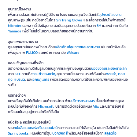
อุปกรณ์โรงงาน
เพื่อความปลอดภัยในการปฏิบัติงาน โรงงานของคุณจึงเลือกใช้
อุปกรณ์โรงงาน
คุณภาพสูง เช่น ถุงมือยางไนโตร
Sri Trang Gloves
และเสื้อกราวน์กันไฟฟ้าสถิตย์
Microtex
นอกจากนี้ ยังมีอุปกรณ์สนับสนุนความปลอดภัยจาก
3M
และหน้ากากนิรภัย
Yamada
เพื่อให้มั่นใจในความปลอดภัยของพนักงานทุกท่าน
สุขภาพและความงาม
ดูแลสุขอนามัยของพนักงานด้วย
ผลิตภัณฑ์สุขภาพและความงาม
เช่น พนักพิงหลัง
เพื่อสุขภาพ
FULICO
และหน้ากากอนามัย
Welcare
ของขวัญและของที่ระลึก
สร้างความประทับใจไม่รู้ลืมให้กับลูกค้าและคู่ค้าของคุณด้วย
ของขวัญและของที่ระลึก
จาก
KCG
รวมถึง
กระเช้าของขวัญ
คุณภาพเยี่ยมจากแบรนด์ดังอย่าง
ดอยคำ
,
ดอย
ตุง
,
แบรนด์
, และ
อภัยภูเบศร
เพื่อแสดงออกถึงความใส่ใจและความพิเศษอย่างเหนือ
ระดับ
บริการต่างๆ
ยกระดับธุรกิจให้เติบโตแบบก้าวกระโดด ด้วย
บริการครบวงจร
ตั้งแต่แพ็กเกจดูแล
ระบบไอทีเพื่อองค์กร
Microsoft
, บริการติดตั้งแอร์ติดผนัง
Vfix
และบริการอื่นๆ ที่
พร้อมสนับสนุนสู่ความสำเร็จที่ยั่งยืน
หนังสือ & คอร์สเรียนออนไลน์
รวม
หนังสือและคอร์สเรียนออนไลน์
หลากหลายแนวให้เลือกจุใจ เช่น หนังสือให้กำลังใจ
Springbooks
, หนังสือการ์ตูน
บงกชคิดส์
พร้อมคอร์สออนไลน์จาก
สคูลดิโอ