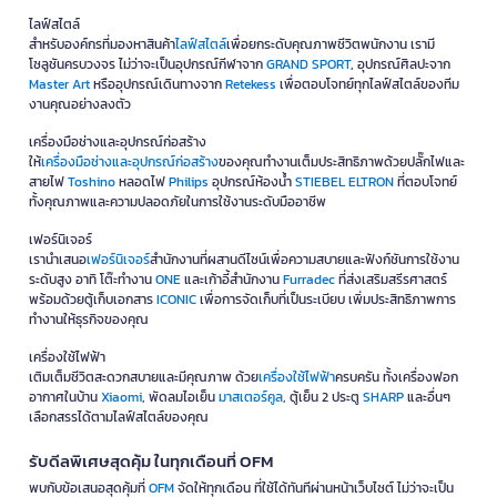
ไลฟ์สไตล์
สำหรับองค์กรที่มองหาสินค้า
ไลฟ์สไตล์
เพื่อยกระดับคุณภาพชีวิตพนักงาน เรามี
โซลูชันครบวงจร ไม่ว่าจะเป็นอุปกรณ์กีฬาจาก
GRAND SPORT
, อุปกรณ์ศิลปะจาก
Master Art
หรืออุปกรณ์เดินทางจาก
Retekess
เพื่อตอบโจทย์ทุกไลฟ์สไตล์ของทีม
งานคุณอย่างลงตัว
เครื่องมือช่างและอุปกรณ์ก่อสร้าง
ให้
เครื่องมือช่างและอุปกรณ์ก่อสร้าง
ของคุณทำงานเต็มประสิทธิภาพด้วยปลั๊กไฟและ
สายไฟ
Toshino
หลอดไฟ
Philips
อุปกรณ์ห้องน้ำ
STIEBEL ELTRON
ที่ตอบโจทย์
ทั้งคุณภาพและความปลอดภัยในการใช้งานระดับมืออาชีพ
เฟอร์นิเจอร์
เรานำเสนอ
เฟอร์นิเจอร์
สำนักงานที่ผสานดีไซน์เพื่อความสบายและฟังก์ชันการใช้งาน
ระดับสูง อาทิ โต๊ะทำงาน
ONE
และเก้าอี้สำนักงาน
Furradec
ที่ส่งเสริมสรีรศาสตร์
พร้อมด้วยตู้เก็บเอกสาร
ICONIC
เพื่อการจัดเก็บที่เป็นระเบียบ เพิ่มประสิทธิภาพการ
ทำงานให้ธุรกิจของคุณ
เครื่องใช้ไฟฟ้า
เติมเต็มชีวิตสะดวกสบายและมีคุณภาพ ด้วย
เครื่องใช้ไฟฟ้า
ครบครัน ทั้งเครื่องฟอก
อากาศในบ้าน
Xiaomi
, พัดลมไอเย็น
มาสเตอร์คูล
, ตู้เย็น 2 ประตู
SHARP
และอื่นๆ
เลือกสรรได้ตามไลฟ์สไตล์ของคุณ
รับดีลพิเศษสุดคุ้ม ในทุกเดือนที่ OFM
พบกับข้อเสนอสุดคุ้มที่
OFM
จัดให้ทุกเดือน ที่ใช้ได้ทันทีผ่านหน้าเว็บไซต์ ไม่ว่าจะเป็น