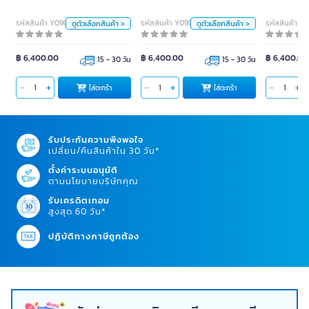
หน่วย
หน่วย
รหัสสินค้า Y090973
รหัสสินค้า Y090974
รหัสสินค้า Y
ดูตัวเลือกสินค้า >
ดูตัวเลือกสินค้า >
ตัว
ตัว
฿ 6,400.00
฿ 6,400.00
฿ 6,400.00
15 - 30 วัน
15 - 30 วัน
สี
สี
ใส่ตะกร้า
ใส่ตะกร้า
ใส่ตะกร้า
ใส่ตะกร้า
ใส่ตะกร้า
รับประกันความพึงพอใจ
เปลี่ยน/คืนสินค้าใน 30 วัน*
ตั้งค่าระบบอนุมัติ
ตามนโยบายบริษัทคุณ
รับเครดิตเทอม
สูงสุด 60 วัน*
ปฏิบัติทางภาษีถูกต้อง