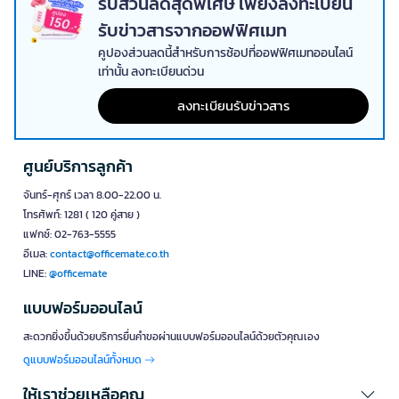
รับส่วนลดสุดพิเศษ เพียงลงทะเบียน
รับข่าวสารจากออฟฟิศเมท
คูปองส่วนลดนี้สำหรับการช้อปที่ออฟฟิศเมทออนไลน์
เท่านั้น ลงทะเบียนด่วน
ลงทะเบียนรับข่าวสาร
ศูนย์บริการลูกค้า
จันทร์-ศุกร์ เวลา 8.00-22.00 น.
โทรศัพท์: 1281 ( 120 คู่สาย )
แฟกซ์: 02-763-5555
อีเมล:
contact@officemate.co.th
LINE:
@officemate
แบบฟอร์มออนไลน์
สะดวกยิ่งขึ้นด้วยบริการยื่นคำขอผ่านแบบฟอร์มออนไลน์ด้วยตัวคุณเอง
ดูแบบฟอร์มออนไลน์ทั้งหมด
ให้เราช่วยเหลือคุณ