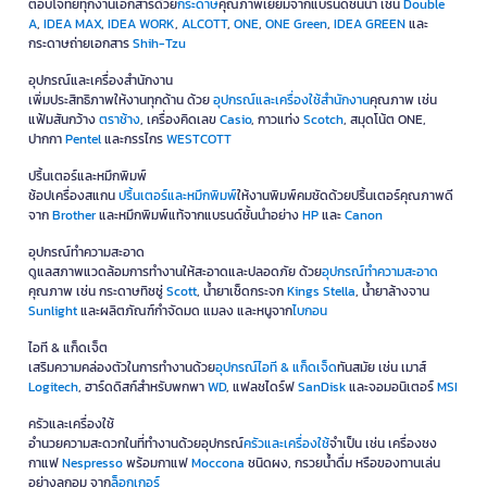
ตอบโจทย์ทุกงานเอกสารด้วย
กระดาษ
คุณภาพเยี่ยมจากแบรนด์ชั้นนำ เช่น
Double
A
,
IDEA MAX
,
IDEA WORK
,
ALCOTT
,
ONE
,
ONE Green
,
IDEA GREEN
และ
กระดาษถ่ายเอกสาร
Shih-Tzu
อุปกรณ์และเครื่องสำนักงาน
เพิ่มประสิทธิภาพให้งานทุกด้าน ด้วย
อุปกรณ์และเครื่องใช้สำนักงาน
คุณภาพ เช่น
แฟ้มสันกว้าง
ตราช้าง
, เครื่องคิดเลข
Casio
, กาวแท่ง
Scotch
, สมุดโน้ต ONE,
ปากกา
Pentel
และกรรไกร
WESTCOTT
ปริ้นเตอร์และหมึกพิมพ์
ช้อปเครื่องสแกน
ปริ้นเตอร์และหมึกพิมพ์
ให้งานพิมพ์คมชัดด้วยปริ้นเตอร์คุณภาพดี
จาก
Brother
และหมึกพิมพ์แท้จากแบรนด์ชั้นนำอย่าง
HP
และ
Canon
อุปกรณ์ทำความสะอาด
ดูแลสภาพแวดล้อมการทำงานให้สะอาดและปลอดภัย ด้วย
อุปกรณ์ทำความสะอาด
คุณภาพ เช่น กระดาษทิชชู่
Scott
, น้ำยาเช็ดกระจก
Kings Stella
, น้ำยาล้างจาน
Sunlight
และผลิตภัณฑ์กำจัดมด แมลง และหนูจาก
ไบกอน
ไอที & แก็ดเจ็ต
เสริมความคล่องตัวในการทำงานด้วย
อุปกรณ์ไอที & แก็ดเจ็ด
ทันสมัย เช่น เมาส์
Logitech
, ฮาร์ดดิสก์สำหรับพกพา
WD
, แฟลชไดร์ฟ
SanDisk
และจอมอนิเตอร์
MSI
ครัวและเครื่องใช้
อำนวยความสะดวกในที่ทำงานด้วยอุปกรณ์
ครัวและเครื่องใช้
จำเป็น เช่น เครื่องชง
กาแฟ
Nespresso
พร้อมกาแฟ
Moccona
ชนิดผง, กรวยน้ำดื่ม หรือของทานเล่น
อย่างลูกอม จาก
ล็อกเกอร์