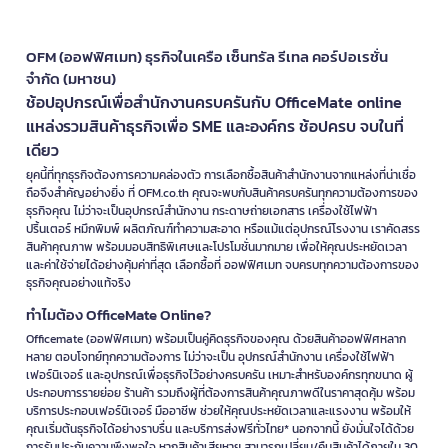
OFM (ออฟฟิศเมท) ธุรกิจในเครือ เซ็นทรัล รีเทล คอร์ปอเรชั่น
จำกัด (มหาชน)
ช้อปอุปกรณ์เพื่อสำนักงานครบครันกับ OfficeMate online
แหล่งรวมสินค้าธุรกิจเพื่อ SME และองค์กร ช้อปครบ จบในที่
เดียว
ยุคนี้ที่ทุกธุรกิจต้องการความคล่องตัว การเลือกซื้อสินค้าสำนักงานจากแหล่งที่น่าเชื่อ
ถือจึงสำคัญอย่างยิ่ง ที่ OFM.co.th คุณจะพบกับสินค้าครบครันทุกความต้องการของ
ธุรกิจคุณ ไม่ว่าจะเป็นอุปกรณ์สำนักงาน กระดาษถ่ายเอกสาร เครื่องใช้ไฟฟ้า
ปริ้นเตอร์ หมึกพิมพ์ ผลิตภัณฑ์ทำความสะอาด หรือแม้แต่อุปกรณ์โรงงาน เราคัดสรร
สินค้าคุณภาพ พร้อมมอบสิทธิพิเศษและโปรโมชั่นมากมาย เพื่อให้คุณประหยัดเวลา
และค่าใช้จ่ายได้อย่างคุ้มค่าที่สุด เลือกซื้อที่ ออฟฟิศเมท จบครบทุกความต้องการของ
ธุรกิจคุณอย่างแท้จริง
ทำไมต้อง OfficeMate Online?
Officemate (ออฟฟิศเมท) พร้อมเป็นคู่คิดธุรกิจของคุณ ด้วยสินค้าออฟฟิศหลาก
หลาย ตอบโจทย์ทุกความต้องการ ไม่ว่าจะเป็น อุปกรณ์สำนักงาน เครื่องใช้ไฟฟ้า
เฟอร์นิเจอร์ และอุปกรณ์เพื่อธุรกิจไว้อย่างครบครัน เหมาะสำหรับองค์กรทุกขนาด ผู้
ประกอบการรายย่อย ร้านค้า รวมถึงผู้ที่ต้องการสินค้าคุณภาพดีในราคาสุดคุ้ม พร้อม
บริการประกอบเฟอร์นิเจอร์ มืออาชีพ ช่วยให้คุณประหยัดเวลาและแรงงาน พร้อมให้
คุณเริ่มต้นธุรกิจได้อย่างราบรื่น และบริการส่งฟรีทั่วไทย* นอกจากนี้ ยังมั่นใจได้ด้วย
การรับประกันความพึงพอใจ หากสินค้าเสียหาย สามารถเปลี่ยน/คืนสินค้าได้ภายใน 30