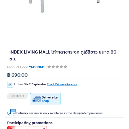
INDEX LIVING MALL โต๊ะกลางกระจก ดูโอ้สีขาว ขนาด 80
ซม.
Product Code
YA00060
฿ 690.00
Arrives:
31 - 21 September
Check Delivery Rates>>
SOLD OUT
Delivery by
Shop
Delivery service is only available in the designated provinces
Participating promotions