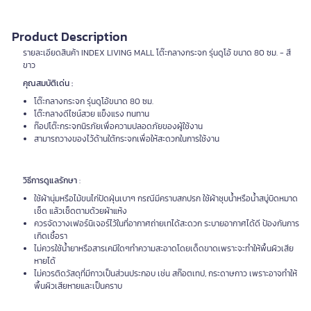
Product Description
รายละเอียดสินค้า INDEX LIVING MALL โต๊ะกลางกระจก รุ่นดูโอ้ ขนาด 80 ซม. - สี
ขาว
คุณสมบัติเด่น :
โต๊ะกลางกระจก รุ่นดูโอ้ขนาด 80 ซม.
โต๊ะกลางดีไซน์สวย แข็งแรง ทนทาน
ท๊อปโต๊ะกระจกนิรภัยเพื่อความปลอดภัยของผู้ใช้งาน
สามารถวางของไว้ด้านใต้กระจกเพื่อให้สะดวกในการใช้งาน
วิธีการดูแลรักษา
:
ใช้ผ้านุ่มหรือไม้ขนไก่ปัดฝุ่นเบาๆ กรณีมีคราบสกปรก ใช้ผ้าชุบน้ำหรือน้ำสบู่บิดหมาด
เช็ด แล้วเช็ดตามด้วยผ้าแห้ง
ควรจัดวางเฟอร์นิเจอร์ไว้ในที่อากาศถ่ายเทได้สะดวก ระบายอากาศได้ดี ป้องกันการ
เกิดเชื้อรา
ไม่ควรใช้น้ำยาหรือสารเคมีใดๆทำความสะอาดโดยเด็ดขาดเพราะจะทำให้พื้นผิวเสีย
หายได้
ไม่ควรติดวัสดุที่มีกาวเป็นส่วนประกอบ เช่น สก๊อตเทป, กระดาษกาว เพราะอาจทำให้
พื้นผิวเสียหายและเป็นคราบ