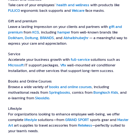
Take care of your employees’
health and wellness
with products like
FULICO
ergonomic back supports and
Welcare
face masks.
Gift and premium
Leave a lasting impression on your clients and partners with
gift and
premium
from
KCG
, including
hamper
from well-known brands like
Doikham
,
Doitung
,
BRANDS
, and
Abhaibhubejhr
— a meaningful way to
express your care and appreciation.
Service
Accelerate your business growth with
full-service
solutions such as
Microsoft
IT support packages,
Vfix
wall-mounted air conditioner
installation, and other services that support long-term success.
Books and Online Courses
Browse a wide variety of
books and online courses
, including
motivational reads from
Springbooks
, comics from
Bongkoch Kids
, and
e-learning from
Skooldio
.
Lifestyle
For organizations looking to enhance employee well-being, we offer
complete
lifestyle
solutions—from
GRAND SPORT
sports gear and
Master
Art
art supplies to travel accessories from
Retekess
—perfectly suited to
your team's needs.