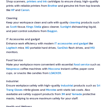
Shop scanners,
printers and ink
cartridges to ensure sharp, high-quality
prints with reliable printers from
Brother
and genuine ink from top brands
like
HP
and
Canon
.
Cleaning
Keep your workspace clean and safe with quality
cleaning
products such
as
Scott
tissue,
Kings Stella
glass cleaner,
Sunlight
dishwashing liquid,
and pest control solutions from
Baygon
.
IT Accessories and gadget
Enhance work efficiency with modern
IT accessories and gadget
like
Logitech
mice,
WD
portable hard drives,
SanDisk
flash drives, and
MSI
monitors.
Food Service
Make your workplace more convenient with essential
food service
such as
Nespresso
coffee machines with
Moccona
instant coffee, paper cone
cups, or snacks like candies from
LOACKER
.
Industrial
Ensure workplace safety with high-quality
industrial
products such as
Sri
Trang Gloves
nitrile gloves and
Microtex
anti-static lab coats. Also
available are safety support products from
3M
and
Yamada
protective
masks, helping to ensure maximum safety for your staff.
Health and Wellness