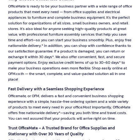
OfficeMate is ready to be your business partner with a wide range of office
products that meet every need — from office supplies and electrical
appliances to furniture and complete business equipment. It’s the perfect
solution for organizations of all sizes, small business owners, and retail
stores. It’s also ideal for anyone seeking high-quality products at great
value, with professional furniture assembly services that help you save
time and effort—so you can start your business smoothly. Plus, enjoy free
nationwide delivery.* In addition, you can shop with confidence thanks to
our satisfaction guarantee. If a product is damaged, you can return or
exchange it within 30 days*. We also offer convenient, fast, and secure
payment options. Enjoy exclusive credit terms of up to 30–60 days* to
make your business operations even more flexible. Shop easily online at
OFM.co.th — the smart, complete, and value-packed solution all in one
place!
Fast Delivery with a Seamless Shopping Experience
Officemate, or OFM, delivers a fast and convenient business shopping
experience with a simple, hassle-free ordering system and a wide variety
of products to meet every need in your office.Most importantly, OfficeMate
offers free nationwide delivery*—saving you both time and travel costs.
You can rest assured that your products will arrive right on time.
Trust OfficeMate – A Trusted Brand for Office Supplies and
Stationery with Over 30 Years of Quality