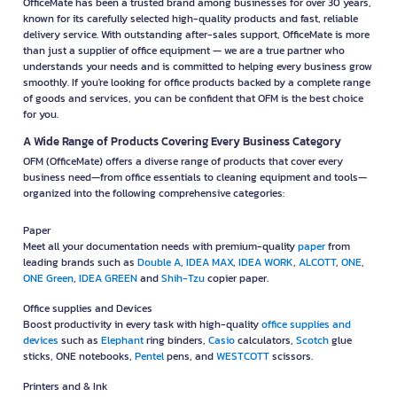
OfficeMate has been a trusted brand among businesses for over 30 years,
known for its carefully selected high-quality products and fast, reliable
delivery service. With outstanding after-sales support, OfficeMate is more
than just a supplier of office equipment — we are a true partner who
understands your needs and is committed to helping every business grow
smoothly. If you're looking for office products backed by a complete range
of goods and services, you can be confident that OFM is the best choice
for you.
A Wide Range of Products Covering Every Business Category
OFM (OfficeMate) offers a diverse range of products that cover every
business need—from office essentials to cleaning equipment and tools—
organized into the following comprehensive categories:
Paper
Meet all your documentation needs with premium-quality
paper
from
leading brands such as
Double A
,
IDEA MAX
,
IDEA WORK
,
ALCOTT
,
ONE
,
ONE Green
,
IDEA GREEN
and
Shih-Tzu
copier paper.
Office supplies and Devices
Boost productivity in every task with high-quality
office supplies and
devices
such as
Elephant
ring binders,
Casio
calculators,
Scotch
glue
sticks, ONE notebooks,
Pentel
pens, and
WESTCOTT
scissors.
Printers and & Ink