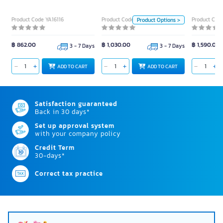
pcs
Product Code YA16116
Product Code YA21985
Product Cod
Product Options >
Color
฿ 862.00
฿ 1,030.00
฿ 1,590.00
3 - 7 Days
3 - 7 Days
ADD TO CART
ADD TO CART
ADD TO CART
Satisfaction guaranteed
Back in 30 days*
Set up approval system
with your company policy
Credit Term
30-days*
Correct tax practice