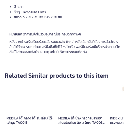
สี : ขาว
วัสดุ : Tempered Glass
ขนาด ก X ย X ส : 80 x 45 x 38 ซม.
หมายเหตุ
ราคาสินค้าไม่รวมอุปกรณ์ประกอบฉากต่างๆ
หลังจากชำระเงินเรียบร้อยแล้ว ระบบจะส่ง link สำหรับเลือกวันที่ต้องการนัดจัดส่ง
สินค้าให้ทาง SMS ผ่านเบอร์มือถือที่ให้ไว้ **สำหรับเฟอร์นิเจอร์จะมีบริการประกอบติด
ตั้งให้ ส่วนของแต่งบ้าน (HDI) จะไม่มีบริการประกอบติดตั้ง
Related Similar products to this item
MEDILA โต๊ะข้าง ทรงกลม
สามขา สไตล์โมเดิร์น สีขาว
ใหญ่ TA0037 Black Piece
MEDILA โต๊ะกลาง โต๊ะสี่เหลี่ยม โต๊ะ
MEDILA โต๊ะข้าง ทรงกลมสามขา
INDEX LIVI
เข้ามุม TA0015
สไตล์โมเดิร์น สีขาว ใหญ่ TA0037
ทรงกลม รุ่นโ
Unit
Black Piece
ขนาด 40 x 4