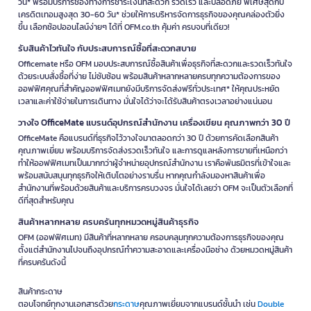
วัน* พร้อมบริการช่องทางการชำระเงินที่สะดวก รวดเร็ว และปลอดภัย พิเศษสุดกับ
เครดิตเทอมสูงสุด 30-60 วัน* ช่วยให้การบริหารจัดการธุรกิจของคุณคล่องตัวยิ่ง
ขึ้น เลือกช้อปออนไลน์ง่ายๆ ได้ที่ OFM.co.th คุ้มค่า ครบจบที่เดียว!
รับสินค้าไวทันใจ กับประสบการณ์ซื้อที่สะดวกสบาย
Officemate หรือ OFM มอบประสบการณ์ซื้อสินค้าเพื่อธุรกิจที่สะดวกและรวดเร็วทันใจ
ด้วยระบบสั่งซื้อที่ง่าย ไม่ซับซ้อน พร้อมสินค้าหลากหลายครบทุกความต้องการของ
ออฟฟิศคุณที่สำคัญออฟฟิศเมทยังมีบริการจัดส่งฟรีทั่วประเทศ* ให้คุณประหยัด
เวลาและค่าใช้จ่ายในการเดินทาง มั่นใจได้ว่าจะได้รับสินค้าตรงเวลาอย่างแน่นอน
วางใจ OfficeMate แบรนด์อุปกรณ์สำนักงาน เครื่องเขียน คุณภาพกว่า 30 ปี
OfficeMate คือแบรนด์ที่ธุรกิจไว้วางใจมาตลอดกว่า 30 ปี ด้วยการคัดเลือกสินค้า
คุณภาพเยี่ยม พร้อมบริการจัดส่งรวดเร็วทันใจ และการดูแลหลังการขายที่เหนือกว่า
ทำให้ออฟฟิศเมทเป็นมากกว่าผู้จำหน่ายอุปกรณ์สำนักงาน เราคือพันธมิตรที่เข้าใจและ
พร้อมสนับสนุนทุกธุรกิจให้เติบโตอย่างราบรื่น หากคุณกำลังมองหาสินค้าเพื่อ
สำนักงานที่พร้อมด้วยสินค้าและบริการครบวงจร มั่นใจได้เลยว่า OFM จะเป็นตัวเลือกที่
ดีที่สุดสำหรับคุณ
สินค้าหลากหลาย ครบครันทุกหมวดหมู่สินค้าธุรกิจ
OFM (ออฟฟิศเมท) มีสินค้าที่หลากหลาย ครอบคลุมทุกความต้องการธุรกิจของคุณ
ตั้งแต่สำนักงานไปจนถึงอุปกรณ์ทำความสะอาดและเครื่องมือช่าง ด้วยหมวดหมู่สินค้า
ที่ครบครันดังนี้
สินค้ากระดาษ
ตอบโจทย์ทุกงานเอกสารด้วย
กระดาษ
คุณภาพเยี่ยมจากแบรนด์ชั้นนำ เช่น
Double