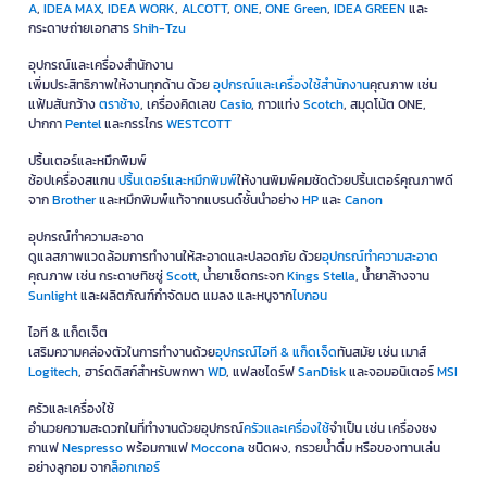
A
,
IDEA MAX
,
IDEA WORK
,
ALCOTT
,
ONE
,
ONE Green
,
IDEA GREEN
และ
กระดาษถ่ายเอกสาร
Shih-Tzu
อุปกรณ์และเครื่องสำนักงาน
เพิ่มประสิทธิภาพให้งานทุกด้าน ด้วย
อุปกรณ์และเครื่องใช้สำนักงาน
คุณภาพ เช่น
แฟ้มสันกว้าง
ตราช้าง
, เครื่องคิดเลข
Casio
, กาวแท่ง
Scotch
, สมุดโน้ต ONE,
ปากกา
Pentel
และกรรไกร
WESTCOTT
ปริ้นเตอร์และหมึกพิมพ์
ช้อปเครื่องสแกน
ปริ้นเตอร์และหมึกพิมพ์
ให้งานพิมพ์คมชัดด้วยปริ้นเตอร์คุณภาพดี
จาก
Brother
และหมึกพิมพ์แท้จากแบรนด์ชั้นนำอย่าง
HP
และ
Canon
อุปกรณ์ทำความสะอาด
ดูแลสภาพแวดล้อมการทำงานให้สะอาดและปลอดภัย ด้วย
อุปกรณ์ทำความสะอาด
คุณภาพ เช่น กระดาษทิชชู่
Scott
, น้ำยาเช็ดกระจก
Kings Stella
, น้ำยาล้างจาน
Sunlight
และผลิตภัณฑ์กำจัดมด แมลง และหนูจาก
ไบกอน
ไอที & แก็ดเจ็ต
เสริมความคล่องตัวในการทำงานด้วย
อุปกรณ์ไอที & แก็ดเจ็ด
ทันสมัย เช่น เมาส์
Logitech
, ฮาร์ดดิสก์สำหรับพกพา
WD
, แฟลชไดร์ฟ
SanDisk
และจอมอนิเตอร์
MSI
ครัวและเครื่องใช้
อำนวยความสะดวกในที่ทำงานด้วยอุปกรณ์
ครัวและเครื่องใช้
จำเป็น เช่น เครื่องชง
กาแฟ
Nespresso
พร้อมกาแฟ
Moccona
ชนิดผง, กรวยน้ำดื่ม หรือของทานเล่น
อย่างลูกอม จาก
ล็อกเกอร์