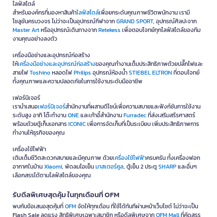
ไลฟ์สไตล์
สำหรับองค์กรที่มองหาสินค้า
ไลฟ์สไตล์
เพื่อยกระดับคุณภาพชีวิตพนักงาน เรามี
โซลูชันครบวงจร ไม่ว่าจะเป็นอุปกรณ์กีฬาจาก
GRAND SPORT
, อุปกรณ์ศิลปะจาก
Master Art
หรืออุปกรณ์เดินทางจาก
Retekess
เพื่อตอบโจทย์ทุกไลฟ์สไตล์ของทีม
งานคุณอย่างลงตัว
เครื่องมือช่างและอุปกรณ์ก่อสร้าง
ให้
เครื่องมือช่างและอุปกรณ์ก่อสร้าง
ของคุณทำงานเต็มประสิทธิภาพด้วยปลั๊กไฟและ
สายไฟ
Toshino
หลอดไฟ
Philips
อุปกรณ์ห้องน้ำ
STIEBEL ELTRON
ที่ตอบโจทย์
ทั้งคุณภาพและความปลอดภัยในการใช้งานระดับมืออาชีพ
เฟอร์นิเจอร์
เรานำเสนอ
เฟอร์นิเจอร์
สำนักงานที่ผสานดีไซน์เพื่อความสบายและฟังก์ชันการใช้งาน
ระดับสูง อาทิ โต๊ะทำงาน
ONE
และเก้าอี้สำนักงาน
Furradec
ที่ส่งเสริมสรีรศาสตร์
พร้อมด้วยตู้เก็บเอกสาร
ICONIC
เพื่อการจัดเก็บที่เป็นระเบียบ เพิ่มประสิทธิภาพการ
ทำงานให้ธุรกิจของคุณ
เครื่องใช้ไฟฟ้า
เติมเต็มชีวิตสะดวกสบายและมีคุณภาพ ด้วย
เครื่องใช้ไฟฟ้า
ครบครัน ทั้งเครื่องฟอก
อากาศในบ้าน
Xiaomi
, พัดลมไอเย็น
มาสเตอร์คูล
, ตู้เย็น 2 ประตู
SHARP
และอื่นๆ
เลือกสรรได้ตามไลฟ์สไตล์ของคุณ
รับดีลพิเศษสุดคุ้ม ในทุกเดือนที่ OFM
พบกับข้อเสนอสุดคุ้มที่
OFM
จัดให้ทุกเดือน ที่ใช้ได้ทันทีผ่านหน้าเว็บไซต์ ไม่ว่าจะเป็น
Flash Sale ลดแรง สิทธิพิเศษเฉพาะสมาชิก หรือดีลพิเศษจาก
OFM Mall
ที่คัดสรร