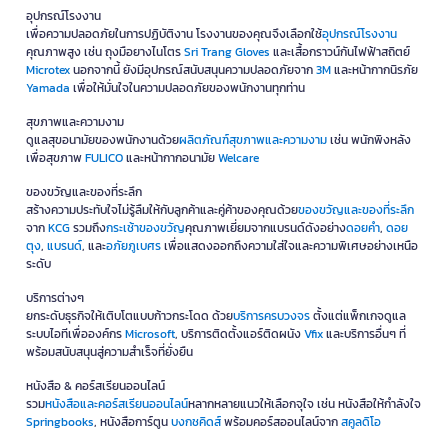
อุปกรณ์โรงงาน
เพื่อความปลอดภัยในการปฏิบัติงาน โรงงานของคุณจึงเลือกใช้
อุปกรณ์โรงงาน
คุณภาพสูง เช่น ถุงมือยางไนโตร
Sri Trang Gloves
และเสื้อกราวน์กันไฟฟ้าสถิตย์
Microtex
นอกจากนี้ ยังมีอุปกรณ์สนับสนุนความปลอดภัยจาก
3M
และหน้ากากนิรภัย
Yamada
เพื่อให้มั่นใจในความปลอดภัยของพนักงานทุกท่าน
สุขภาพและความงาม
ดูแลสุขอนามัยของพนักงานด้วย
ผลิตภัณฑ์สุขภาพและความงาม
เช่น พนักพิงหลัง
เพื่อสุขภาพ
FULICO
และหน้ากากอนามัย
Welcare
ของขวัญและของที่ระลึก
สร้างความประทับใจไม่รู้ลืมให้กับลูกค้าและคู่ค้าของคุณด้วย
ของขวัญและของที่ระลึก
จาก
KCG
รวมถึง
กระเช้าของขวัญ
คุณภาพเยี่ยมจากแบรนด์ดังอย่าง
ดอยคำ
,
ดอย
ตุง
,
แบรนด์
, และ
อภัยภูเบศร
เพื่อแสดงออกถึงความใส่ใจและความพิเศษอย่างเหนือ
ระดับ
บริการต่างๆ
ยกระดับธุรกิจให้เติบโตแบบก้าวกระโดด ด้วย
บริการครบวงจร
ตั้งแต่แพ็กเกจดูแล
ระบบไอทีเพื่อองค์กร
Microsoft
, บริการติดตั้งแอร์ติดผนัง
Vfix
และบริการอื่นๆ ที่
พร้อมสนับสนุนสู่ความสำเร็จที่ยั่งยืน
หนังสือ & คอร์สเรียนออนไลน์
รวม
หนังสือและคอร์สเรียนออนไลน์
หลากหลายแนวให้เลือกจุใจ เช่น หนังสือให้กำลังใจ
Springbooks
, หนังสือการ์ตูน
บงกชคิดส์
พร้อมคอร์สออนไลน์จาก
สคูลดิโอ