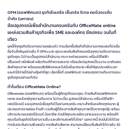
OFM (ออฟฟิศเมท) ธุรกิจในเครือ เซ็นทรัล รีเทล คอร์ปอเรชั่น
จำกัด (มหาชน)
ช้อปอุปกรณ์เพื่อสำนักงานครบครันกับ OfficeMate online
แหล่งรวมสินค้าธุรกิจเพื่อ SME และองค์กร ช้อปครบ จบในที่
เดียว
ยุคนี้ที่ทุกธุรกิจต้องการความคล่องตัว การเลือกซื้อสินค้าสำนักงานจากแหล่งที่น่าเชื่อ
ถือจึงสำคัญอย่างยิ่ง ที่ OFM.co.th คุณจะพบกับสินค้าครบครันทุกความต้องการของ
ธุรกิจคุณ ไม่ว่าจะเป็นอุปกรณ์สำนักงาน กระดาษถ่ายเอกสาร เครื่องใช้ไฟฟ้า
ปริ้นเตอร์ หมึกพิมพ์ ผลิตภัณฑ์ทำความสะอาด หรือแม้แต่อุปกรณ์โรงงาน เราคัดสรร
สินค้าคุณภาพ พร้อมมอบสิทธิพิเศษและโปรโมชั่นมากมาย เพื่อให้คุณประหยัดเวลา
และค่าใช้จ่ายได้อย่างคุ้มค่าที่สุด เลือกซื้อที่ ออฟฟิศเมท จบครบทุกความต้องการของ
ธุรกิจคุณอย่างแท้จริง
ทำไมต้อง OfficeMate Online?
Officemate (ออฟฟิศเมท) พร้อมเป็นคู่คิดธุรกิจของคุณ ด้วยสินค้าออฟฟิศหลาก
หลาย ตอบโจทย์ทุกความต้องการ ไม่ว่าจะเป็น อุปกรณ์สำนักงาน เครื่องใช้ไฟฟ้า
เฟอร์นิเจอร์ และอุปกรณ์เพื่อธุรกิจไว้อย่างครบครัน เหมาะสำหรับองค์กรทุกขนาด ผู้
ประกอบการรายย่อย ร้านค้า รวมถึงผู้ที่ต้องการสินค้าคุณภาพดีในราคาสุดคุ้ม พร้อม
บริการประกอบเฟอร์นิเจอร์ มืออาชีพ ช่วยให้คุณประหยัดเวลาและแรงงาน พร้อมให้
คุณเริ่มต้นธุรกิจได้อย่างราบรื่น และบริการส่งฟรีทั่วไทย* นอกจากนี้ ยังมั่นใจได้ด้วย
การรับประกันความพึงพอใจ หากสินค้าเสียหาย สามารถเปลี่ยน/คืนสินค้าได้ภายใน 30