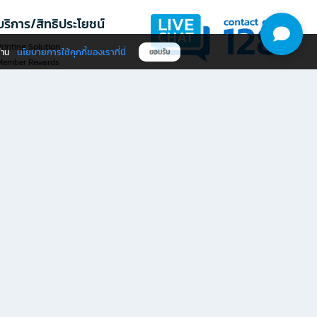
บริการ/สิทธิประโยชน์
rinting Solution
นโยบายการใช้คุกกี้ของเราที่นี่
ผ่าน
ยอมรับ
Member Rewards
The 1
@officemate
ให้คะแนนประสบการณ์ใช้งาน
ดาวน์โหลดแอป OFM
เว็บไซต์ที่นี่
ให้คะแนน