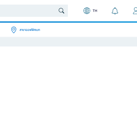
TH
สาขาออฟฟิศเมท