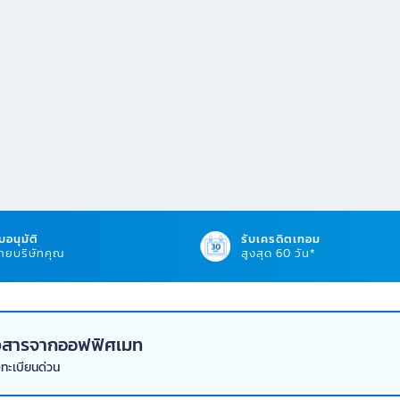
บอนุมัติ
รับเครดิตเทอม
ยบริษัทคุณ
สูงสุด 60 วัน*
่าวสารจากออฟฟิศเมท
งทะเบียนด่วน