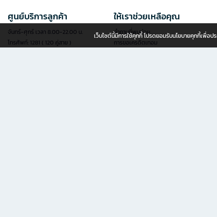
ศูนย์บริการลูกค้า
ให้เราช่วยเหลือคุณ
จันทร์-ศุกร์ เวลา 8.00-22.00 น.
คำถามที่พบบ่อย
เว็บไซต์นี้มีการใช้คุกกี้ โปรดยอมรับนโยบายคุกกี้เพื่
โทรศัพท์: 1281 ( 120 คู่สาย )
การขอเครดิตเทอม
แฟกซ์: 02-763-5555
การสมัครสมาชิก
อีเมล:
contact@officemate.co.th
การสั่งซื้อสินค้า
LINE:
@officemate
การชำระเงิน
การจัดส่งสินค้า
แบบฟอร์มออนไลน์
การเช็คสถานะการสั่งซื้อ
เช็คสถานะการจัดส่ง
สะดวกยิ่งขึ้นด้วยบริการยื่นคำขอผ่านแบบ
นโยบายการเปลี่ยน/คืนสินค้า
ฟอร์มออนไลน์ด้วยตัวคุณเอง
ลงทะเบียนรับประกันเฟอร์นิเจอร์
ดูแบบฟอร์มออนไลน์ทั้งหมด
ขายสินค้ากับเรา
OFM (ออฟฟิศเมท) ธุรกิจในเครือ เซ็นทรัล รีเทล คอร์ปอเรชั่น จำกัด (มห
ช้อปอุปกรณ์เพื่อสำนักงานครบครันกับ OfficeMate online แหล่งรวม