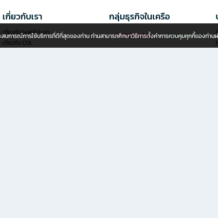
เกี่ยวกับเรา
กลุ่มธุรกิจในเครือ
เกี่ยวกับออฟฟิศเมท
P
อประสบการณ์การใช้บริการที่ดีที่สุดของท่าน ท่านสามารถศึกษาวิธีการตั้งค่าการควบคุมคุกกี้ของท่าน
เกี่ยวกับ COL
นักลงทุนสัมพันธ์
นโยบายความเป็นส่วนตัว
นโยบายการใช้คุกกี้
ข้อกำหนดของการบริการ
ลงทุนแฟรนไชส์ออฟฟิศเมท พลัส
ช่องทางการแจ้งเบาะแส
าชน)
สินค้าธุรกิจเพื่อ SME และองค์กร ช้อปครบ จบในที่เดียว