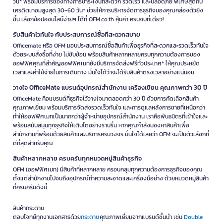
วัน* พร้อมบริการช่องทางการชำระเงินที่สะดวก รวดเร็ว และปลอดภัย พิเศษสุดกับ
เครดิตเทอมสูงสุด 30-60 วัน* ช่วยให้การบริหารจัดการธุรกิจของคุณคล่องตัวยิ่ง
ขึ้น เลือกช้อปออนไลน์ง่ายๆ ได้ที่ OFM.co.th คุ้มค่า ครบจบที่เดียว!
รับสินค้าไวทันใจ กับประสบการณ์ซื้อที่สะดวกสบาย
Officemate หรือ OFM มอบประสบการณ์ซื้อสินค้าเพื่อธุรกิจที่สะดวกและรวดเร็วทันใจ
ด้วยระบบสั่งซื้อที่ง่าย ไม่ซับซ้อน พร้อมสินค้าหลากหลายครบทุกความต้องการของ
ออฟฟิศคุณที่สำคัญออฟฟิศเมทยังมีบริการจัดส่งฟรีทั่วประเทศ* ให้คุณประหยัด
เวลาและค่าใช้จ่ายในการเดินทาง มั่นใจได้ว่าจะได้รับสินค้าตรงเวลาอย่างแน่นอน
วางใจ OfficeMate แบรนด์อุปกรณ์สำนักงาน เครื่องเขียน คุณภาพกว่า 30 ปี
OfficeMate คือแบรนด์ที่ธุรกิจไว้วางใจมาตลอดกว่า 30 ปี ด้วยการคัดเลือกสินค้า
คุณภาพเยี่ยม พร้อมบริการจัดส่งรวดเร็วทันใจ และการดูแลหลังการขายที่เหนือกว่า
ทำให้ออฟฟิศเมทเป็นมากกว่าผู้จำหน่ายอุปกรณ์สำนักงาน เราคือพันธมิตรที่เข้าใจและ
พร้อมสนับสนุนทุกธุรกิจให้เติบโตอย่างราบรื่น หากคุณกำลังมองหาสินค้าเพื่อ
สำนักงานที่พร้อมด้วยสินค้าและบริการครบวงจร มั่นใจได้เลยว่า OFM จะเป็นตัวเลือกที่
ดีที่สุดสำหรับคุณ
สินค้าหลากหลาย ครบครันทุกหมวดหมู่สินค้าธุรกิจ
OFM (ออฟฟิศเมท) มีสินค้าที่หลากหลาย ครอบคลุมทุกความต้องการธุรกิจของคุณ
ตั้งแต่สำนักงานไปจนถึงอุปกรณ์ทำความสะอาดและเครื่องมือช่าง ด้วยหมวดหมู่สินค้า
ที่ครบครันดังนี้
สินค้ากระดาษ
ตอบโจทย์ทุกงานเอกสารด้วย
กระดาษ
คุณภาพเยี่ยมจากแบรนด์ชั้นนำ เช่น
Double