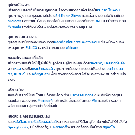
อุปกรณ์โรงงาน
เพื่อความปลอดภัยในการปฏิบัติงาน โรงงานของคุณจึงเลือกใช้
อุปกรณ์โรงงาน
คุณภาพสูง เช่น ถุงมือยางไนโตร
Sri Trang Gloves
และเสื้อกราวน์กันไฟฟ้าสถิตย์
Microtex
นอกจากนี้ ยังมีอุปกรณ์สนับสนุนความปลอดภัยจาก
3M
และหน้ากากนิรภัย
Yamada
เพื่อให้มั่นใจในความปลอดภัยของพนักงานทุกท่าน
สุขภาพและความงาม
ดูแลสุขอนามัยของพนักงานด้วย
ผลิตภัณฑ์สุขภาพและความงาม
เช่น พนักพิงหลัง
เพื่อสุขภาพ
FULICO
และหน้ากากอนามัย
Welcare
ของขวัญและของที่ระลึก
สร้างความประทับใจไม่รู้ลืมให้กับลูกค้าและคู่ค้าของคุณด้วย
ของขวัญและของที่ระลึก
จาก
KCG
รวมถึง
กระเช้าของขวัญ
คุณภาพเยี่ยมจากแบรนด์ดังอย่าง
ดอยคำ
,
ดอย
ตุง
,
แบรนด์
, และ
อภัยภูเบศร
เพื่อแสดงออกถึงความใส่ใจและความพิเศษอย่างเหนือ
ระดับ
บริการต่างๆ
ยกระดับธุรกิจให้เติบโตแบบก้าวกระโดด ด้วย
บริการครบวงจร
ตั้งแต่แพ็กเกจดูแล
ระบบไอทีเพื่อองค์กร
Microsoft
, บริการติดตั้งแอร์ติดผนัง
Vfix
และบริการอื่นๆ ที่
พร้อมสนับสนุนสู่ความสำเร็จที่ยั่งยืน
หนังสือ & คอร์สเรียนออนไลน์
รวม
หนังสือและคอร์สเรียนออนไลน์
หลากหลายแนวให้เลือกจุใจ เช่น หนังสือให้กำลังใจ
Springbooks
, หนังสือการ์ตูน
บงกชคิดส์
พร้อมคอร์สออนไลน์จาก
สคูลดิโอ