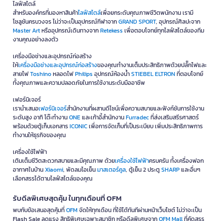
ไลฟ์สไตล์
สำหรับองค์กรที่มองหาสินค้า
ไลฟ์สไตล์
เพื่อยกระดับคุณภาพชีวิตพนักงาน เรามี
โซลูชันครบวงจร ไม่ว่าจะเป็นอุปกรณ์กีฬาจาก
GRAND SPORT
, อุปกรณ์ศิลปะจาก
Master Art
หรืออุปกรณ์เดินทางจาก
Retekess
เพื่อตอบโจทย์ทุกไลฟ์สไตล์ของทีม
งานคุณอย่างลงตัว
เครื่องมือช่างและอุปกรณ์ก่อสร้าง
ให้
เครื่องมือช่างและอุปกรณ์ก่อสร้าง
ของคุณทำงานเต็มประสิทธิภาพด้วยปลั๊กไฟและ
สายไฟ
Toshino
หลอดไฟ
Philips
อุปกรณ์ห้องน้ำ
STIEBEL ELTRON
ที่ตอบโจทย์
ทั้งคุณภาพและความปลอดภัยในการใช้งานระดับมืออาชีพ
เฟอร์นิเจอร์
เรานำเสนอ
เฟอร์นิเจอร์
สำนักงานที่ผสานดีไซน์เพื่อความสบายและฟังก์ชันการใช้งาน
ระดับสูง อาทิ โต๊ะทำงาน
ONE
และเก้าอี้สำนักงาน
Furradec
ที่ส่งเสริมสรีรศาสตร์
พร้อมด้วยตู้เก็บเอกสาร
ICONIC
เพื่อการจัดเก็บที่เป็นระเบียบ เพิ่มประสิทธิภาพการ
ทำงานให้ธุรกิจของคุณ
เครื่องใช้ไฟฟ้า
เติมเต็มชีวิตสะดวกสบายและมีคุณภาพ ด้วย
เครื่องใช้ไฟฟ้า
ครบครัน ทั้งเครื่องฟอก
อากาศในบ้าน
Xiaomi
, พัดลมไอเย็น
มาสเตอร์คูล
, ตู้เย็น 2 ประตู
SHARP
และอื่นๆ
เลือกสรรได้ตามไลฟ์สไตล์ของคุณ
รับดีลพิเศษสุดคุ้ม ในทุกเดือนที่ OFM
พบกับข้อเสนอสุดคุ้มที่
OFM
จัดให้ทุกเดือน ที่ใช้ได้ทันทีผ่านหน้าเว็บไซต์ ไม่ว่าจะเป็น
Flash Sale ลดแรง สิทธิพิเศษเฉพาะสมาชิก หรือดีลพิเศษจาก
OFM Mall
ที่คัดสรร