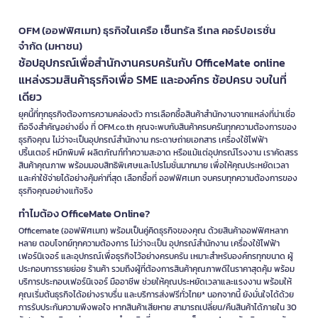
OFM (ออฟฟิศเมท) ธุรกิจในเครือ เซ็นทรัล รีเทล คอร์ปอเรชั่น
จำกัด (มหาชน)
ช้อปอุปกรณ์เพื่อสำนักงานครบครันกับ OfficeMate online
แหล่งรวมสินค้าธุรกิจเพื่อ SME และองค์กร ช้อปครบ จบในที่
เดียว
ยุคนี้ที่ทุกธุรกิจต้องการความคล่องตัว การเลือกซื้อสินค้าสำนักงานจากแหล่งที่น่าเชื่อ
ถือจึงสำคัญอย่างยิ่ง ที่ OFM.co.th คุณจะพบกับสินค้าครบครันทุกความต้องการของ
ธุรกิจคุณ ไม่ว่าจะเป็นอุปกรณ์สำนักงาน กระดาษถ่ายเอกสาร เครื่องใช้ไฟฟ้า
ปริ้นเตอร์ หมึกพิมพ์ ผลิตภัณฑ์ทำความสะอาด หรือแม้แต่อุปกรณ์โรงงาน เราคัดสรร
สินค้าคุณภาพ พร้อมมอบสิทธิพิเศษและโปรโมชั่นมากมาย เพื่อให้คุณประหยัดเวลา
และค่าใช้จ่ายได้อย่างคุ้มค่าที่สุด เลือกซื้อที่ ออฟฟิศเมท จบครบทุกความต้องการของ
ธุรกิจคุณอย่างแท้จริง
ทำไมต้อง OfficeMate Online?
Officemate (ออฟฟิศเมท) พร้อมเป็นคู่คิดธุรกิจของคุณ ด้วยสินค้าออฟฟิศหลาก
หลาย ตอบโจทย์ทุกความต้องการ ไม่ว่าจะเป็น อุปกรณ์สำนักงาน เครื่องใช้ไฟฟ้า
เฟอร์นิเจอร์ และอุปกรณ์เพื่อธุรกิจไว้อย่างครบครัน เหมาะสำหรับองค์กรทุกขนาด ผู้
ประกอบการรายย่อย ร้านค้า รวมถึงผู้ที่ต้องการสินค้าคุณภาพดีในราคาสุดคุ้ม พร้อม
บริการประกอบเฟอร์นิเจอร์ มืออาชีพ ช่วยให้คุณประหยัดเวลาและแรงงาน พร้อมให้
คุณเริ่มต้นธุรกิจได้อย่างราบรื่น และบริการส่งฟรีทั่วไทย* นอกจากนี้ ยังมั่นใจได้ด้วย
การรับประกันความพึงพอใจ หากสินค้าเสียหาย สามารถเปลี่ยน/คืนสินค้าได้ภายใน 30