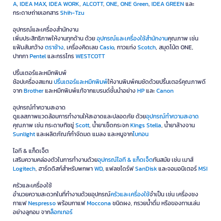
A
,
IDEA MAX
,
IDEA WORK
,
ALCOTT
,
ONE
,
ONE Green
,
IDEA GREEN
และ
กระดาษถ่ายเอกสาร
Shih-Tzu
อุปกรณ์และเครื่องสำนักงาน
เพิ่มประสิทธิภาพให้งานทุกด้าน ด้วย
อุปกรณ์และเครื่องใช้สำนักงาน
คุณภาพ เช่น
แฟ้มสันกว้าง
ตราช้าง
, เครื่องคิดเลข
Casio
, กาวแท่ง
Scotch
, สมุดโน้ต ONE,
ปากกา
Pentel
และกรรไกร
WESTCOTT
ปริ้นเตอร์และหมึกพิมพ์
ช้อปเครื่องสแกน
ปริ้นเตอร์และหมึกพิมพ์
ให้งานพิมพ์คมชัดด้วยปริ้นเตอร์คุณภาพดี
จาก
Brother
และหมึกพิมพ์แท้จากแบรนด์ชั้นนำอย่าง
HP
และ
Canon
อุปกรณ์ทำความสะอาด
ดูแลสภาพแวดล้อมการทำงานให้สะอาดและปลอดภัย ด้วย
อุปกรณ์ทำความสะอาด
คุณภาพ เช่น กระดาษทิชชู่
Scott
, น้ำยาเช็ดกระจก
Kings Stella
, น้ำยาล้างจาน
Sunlight
และผลิตภัณฑ์กำจัดมด แมลง และหนูจาก
ไบกอน
ไอที & แก็ดเจ็ต
เสริมความคล่องตัวในการทำงานด้วย
อุปกรณ์ไอที & แก็ดเจ็ด
ทันสมัย เช่น เมาส์
Logitech
, ฮาร์ดดิสก์สำหรับพกพา
WD
, แฟลชไดร์ฟ
SanDisk
และจอมอนิเตอร์
MSI
ครัวและเครื่องใช้
อำนวยความสะดวกในที่ทำงานด้วยอุปกรณ์
ครัวและเครื่องใช้
จำเป็น เช่น เครื่องชง
กาแฟ
Nespresso
พร้อมกาแฟ
Moccona
ชนิดผง, กรวยน้ำดื่ม หรือของทานเล่น
อย่างลูกอม จาก
ล็อกเกอร์