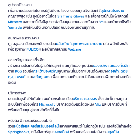
อุปกรณ์โรงงาน
เพื่อความปลอดภัยในการปฏิบัติงาน โรงงานของคุณจึงเลือกใช้
อุปกรณ์โรงงาน
คุณภาพสูง เช่น ถุงมือยางไนโตร
Sri Trang Gloves
และเสื้อกราวน์กันไฟฟ้าสถิตย์
Microtex
นอกจากนี้ ยังมีอุปกรณ์สนับสนุนความปลอดภัยจาก
3M
และหน้ากากนิรภัย
Yamada
เพื่อให้มั่นใจในความปลอดภัยของพนักงานทุกท่าน
สุขภาพและความงาม
ดูแลสุขอนามัยของพนักงานด้วย
ผลิตภัณฑ์สุขภาพและความงาม
เช่น พนักพิงหลัง
เพื่อสุขภาพ
FULICO
และหน้ากากอนามัย
Welcare
ของขวัญและของที่ระลึก
สร้างความประทับใจไม่รู้ลืมให้กับลูกค้าและคู่ค้าของคุณด้วย
ของขวัญและของที่ระลึก
จาก
KCG
รวมถึง
กระเช้าของขวัญ
คุณภาพเยี่ยมจากแบรนด์ดังอย่าง
ดอยคำ
,
ดอย
ตุง
,
แบรนด์
, และ
อภัยภูเบศร
เพื่อแสดงออกถึงความใส่ใจและความพิเศษอย่างเหนือ
ระดับ
บริการต่างๆ
ยกระดับธุรกิจให้เติบโตแบบก้าวกระโดด ด้วย
บริการครบวงจร
ตั้งแต่แพ็กเกจดูแล
ระบบไอทีเพื่อองค์กร
Microsoft
, บริการติดตั้งแอร์ติดผนัง
Vfix
และบริการอื่นๆ ที่
พร้อมสนับสนุนสู่ความสำเร็จที่ยั่งยืน
หนังสือ & คอร์สเรียนออนไลน์
รวม
หนังสือและคอร์สเรียนออนไลน์
หลากหลายแนวให้เลือกจุใจ เช่น หนังสือให้กำลังใจ
Springbooks
, หนังสือการ์ตูน
บงกชคิดส์
พร้อมคอร์สออนไลน์จาก
สคูลดิโอ