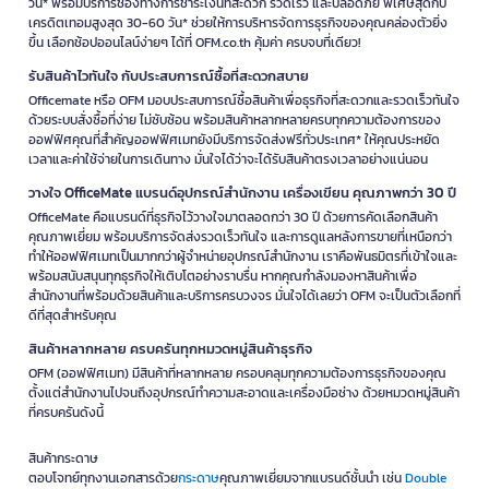
วัน* พร้อมบริการช่องทางการชำระเงินที่สะดวก รวดเร็ว และปลอดภัย พิเศษสุดกับ
เครดิตเทอมสูงสุด 30-60 วัน* ช่วยให้การบริหารจัดการธุรกิจของคุณคล่องตัวยิ่ง
ขึ้น เลือกช้อปออนไลน์ง่ายๆ ได้ที่ OFM.co.th คุ้มค่า ครบจบที่เดียว!
รับสินค้าไวทันใจ กับประสบการณ์ซื้อที่สะดวกสบาย
Officemate หรือ OFM มอบประสบการณ์ซื้อสินค้าเพื่อธุรกิจที่สะดวกและรวดเร็วทันใจ
ด้วยระบบสั่งซื้อที่ง่าย ไม่ซับซ้อน พร้อมสินค้าหลากหลายครบทุกความต้องการของ
ออฟฟิศคุณที่สำคัญออฟฟิศเมทยังมีบริการจัดส่งฟรีทั่วประเทศ* ให้คุณประหยัด
เวลาและค่าใช้จ่ายในการเดินทาง มั่นใจได้ว่าจะได้รับสินค้าตรงเวลาอย่างแน่นอน
วางใจ OfficeMate แบรนด์อุปกรณ์สำนักงาน เครื่องเขียน คุณภาพกว่า 30 ปี
OfficeMate คือแบรนด์ที่ธุรกิจไว้วางใจมาตลอดกว่า 30 ปี ด้วยการคัดเลือกสินค้า
คุณภาพเยี่ยม พร้อมบริการจัดส่งรวดเร็วทันใจ และการดูแลหลังการขายที่เหนือกว่า
ทำให้ออฟฟิศเมทเป็นมากกว่าผู้จำหน่ายอุปกรณ์สำนักงาน เราคือพันธมิตรที่เข้าใจและ
พร้อมสนับสนุนทุกธุรกิจให้เติบโตอย่างราบรื่น หากคุณกำลังมองหาสินค้าเพื่อ
สำนักงานที่พร้อมด้วยสินค้าและบริการครบวงจร มั่นใจได้เลยว่า OFM จะเป็นตัวเลือกที่
ดีที่สุดสำหรับคุณ
สินค้าหลากหลาย ครบครันทุกหมวดหมู่สินค้าธุรกิจ
OFM (ออฟฟิศเมท) มีสินค้าที่หลากหลาย ครอบคลุมทุกความต้องการธุรกิจของคุณ
ตั้งแต่สำนักงานไปจนถึงอุปกรณ์ทำความสะอาดและเครื่องมือช่าง ด้วยหมวดหมู่สินค้า
ที่ครบครันดังนี้
สินค้ากระดาษ
ตอบโจทย์ทุกงานเอกสารด้วย
กระดาษ
คุณภาพเยี่ยมจากแบรนด์ชั้นนำ เช่น
Double