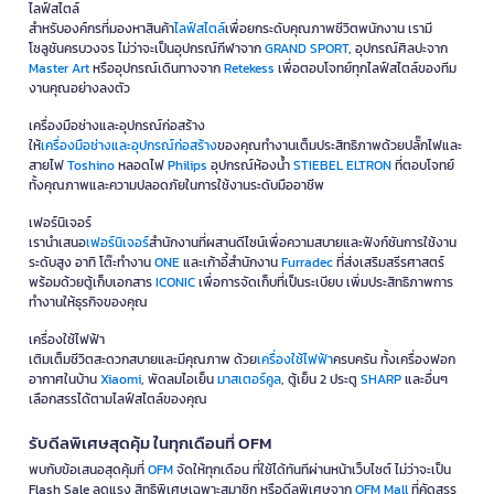
ไลฟ์สไตล์
สำหรับองค์กรที่มองหาสินค้า
ไลฟ์สไตล์
เพื่อยกระดับคุณภาพชีวิตพนักงาน เรามี
โซลูชันครบวงจร ไม่ว่าจะเป็นอุปกรณ์กีฬาจาก
GRAND SPORT
, อุปกรณ์ศิลปะจาก
Master Art
หรืออุปกรณ์เดินทางจาก
Retekess
เพื่อตอบโจทย์ทุกไลฟ์สไตล์ของทีม
งานคุณอย่างลงตัว
เครื่องมือช่างและอุปกรณ์ก่อสร้าง
ให้
เครื่องมือช่างและอุปกรณ์ก่อสร้าง
ของคุณทำงานเต็มประสิทธิภาพด้วยปลั๊กไฟและ
สายไฟ
Toshino
หลอดไฟ
Philips
อุปกรณ์ห้องน้ำ
STIEBEL ELTRON
ที่ตอบโจทย์
ทั้งคุณภาพและความปลอดภัยในการใช้งานระดับมืออาชีพ
เฟอร์นิเจอร์
เรานำเสนอ
เฟอร์นิเจอร์
สำนักงานที่ผสานดีไซน์เพื่อความสบายและฟังก์ชันการใช้งาน
ระดับสูง อาทิ โต๊ะทำงาน
ONE
และเก้าอี้สำนักงาน
Furradec
ที่ส่งเสริมสรีรศาสตร์
พร้อมด้วยตู้เก็บเอกสาร
ICONIC
เพื่อการจัดเก็บที่เป็นระเบียบ เพิ่มประสิทธิภาพการ
ทำงานให้ธุรกิจของคุณ
เครื่องใช้ไฟฟ้า
เติมเต็มชีวิตสะดวกสบายและมีคุณภาพ ด้วย
เครื่องใช้ไฟฟ้า
ครบครัน ทั้งเครื่องฟอก
อากาศในบ้าน
Xiaomi
, พัดลมไอเย็น
มาสเตอร์คูล
, ตู้เย็น 2 ประตู
SHARP
และอื่นๆ
เลือกสรรได้ตามไลฟ์สไตล์ของคุณ
รับดีลพิเศษสุดคุ้ม ในทุกเดือนที่ OFM
พบกับข้อเสนอสุดคุ้มที่
OFM
จัดให้ทุกเดือน ที่ใช้ได้ทันทีผ่านหน้าเว็บไซต์ ไม่ว่าจะเป็น
Flash Sale ลดแรง สิทธิพิเศษเฉพาะสมาชิก หรือดีลพิเศษจาก
OFM Mall
ที่คัดสรร