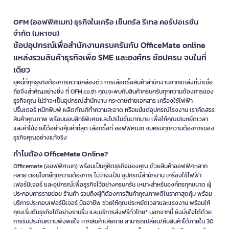
OFM (ออฟฟิศเมท) ธุรกิจในเครือ เซ็นทรัล รีเทล คอร์ปอเรชั่น
จำกัด (มหาชน)
ช้อปอุปกรณ์เพื่อสำนักงานครบครันกับ OfficeMate online
แหล่งรวมสินค้าธุรกิจเพื่อ SME และองค์กร ช้อปครบ จบในที่
เดียว
ยุคนี้ที่ทุกธุรกิจต้องการความคล่องตัว การเลือกซื้อสินค้าสำนักงานจากแหล่งที่น่าเชื่อ
ถือจึงสำคัญอย่างยิ่ง ที่ OFM.co.th คุณจะพบกับสินค้าครบครันทุกความต้องการของ
ธุรกิจคุณ ไม่ว่าจะเป็นอุปกรณ์สำนักงาน กระดาษถ่ายเอกสาร เครื่องใช้ไฟฟ้า
ปริ้นเตอร์ หมึกพิมพ์ ผลิตภัณฑ์ทำความสะอาด หรือแม้แต่อุปกรณ์โรงงาน เราคัดสรร
สินค้าคุณภาพ พร้อมมอบสิทธิพิเศษและโปรโมชั่นมากมาย เพื่อให้คุณประหยัดเวลา
และค่าใช้จ่ายได้อย่างคุ้มค่าที่สุด เลือกซื้อที่ ออฟฟิศเมท จบครบทุกความต้องการของ
ธุรกิจคุณอย่างแท้จริง
ทำไมต้อง OfficeMate Online?
Officemate (ออฟฟิศเมท) พร้อมเป็นคู่คิดธุรกิจของคุณ ด้วยสินค้าออฟฟิศหลาก
หลาย ตอบโจทย์ทุกความต้องการ ไม่ว่าจะเป็น อุปกรณ์สำนักงาน เครื่องใช้ไฟฟ้า
เฟอร์นิเจอร์ และอุปกรณ์เพื่อธุรกิจไว้อย่างครบครัน เหมาะสำหรับองค์กรทุกขนาด ผู้
ประกอบการรายย่อย ร้านค้า รวมถึงผู้ที่ต้องการสินค้าคุณภาพดีในราคาสุดคุ้ม พร้อม
บริการประกอบเฟอร์นิเจอร์ มืออาชีพ ช่วยให้คุณประหยัดเวลาและแรงงาน พร้อมให้
คุณเริ่มต้นธุรกิจได้อย่างราบรื่น และบริการส่งฟรีทั่วไทย* นอกจากนี้ ยังมั่นใจได้ด้วย
การรับประกันความพึงพอใจ หากสินค้าเสียหาย สามารถเปลี่ยน/คืนสินค้าได้ภายใน 30