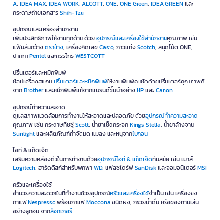
A
,
IDEA MAX
,
IDEA WORK
,
ALCOTT
,
ONE
,
ONE Green
,
IDEA GREEN
และ
กระดาษถ่ายเอกสาร
Shih-Tzu
อุปกรณ์และเครื่องสำนักงาน
เพิ่มประสิทธิภาพให้งานทุกด้าน ด้วย
อุปกรณ์และเครื่องใช้สำนักงาน
คุณภาพ เช่น
แฟ้มสันกว้าง
ตราช้าง
, เครื่องคิดเลข
Casio
, กาวแท่ง
Scotch
, สมุดโน้ต ONE,
ปากกา
Pentel
และกรรไกร
WESTCOTT
ปริ้นเตอร์และหมึกพิมพ์
ช้อปเครื่องสแกน
ปริ้นเตอร์และหมึกพิมพ์
ให้งานพิมพ์คมชัดด้วยปริ้นเตอร์คุณภาพดี
จาก
Brother
และหมึกพิมพ์แท้จากแบรนด์ชั้นนำอย่าง
HP
และ
Canon
อุปกรณ์ทำความสะอาด
ดูแลสภาพแวดล้อมการทำงานให้สะอาดและปลอดภัย ด้วย
อุปกรณ์ทำความสะอาด
คุณภาพ เช่น กระดาษทิชชู่
Scott
, น้ำยาเช็ดกระจก
Kings Stella
, น้ำยาล้างจาน
Sunlight
และผลิตภัณฑ์กำจัดมด แมลง และหนูจาก
ไบกอน
ไอที & แก็ดเจ็ต
เสริมความคล่องตัวในการทำงานด้วย
อุปกรณ์ไอที & แก็ดเจ็ด
ทันสมัย เช่น เมาส์
Logitech
, ฮาร์ดดิสก์สำหรับพกพา
WD
, แฟลชไดร์ฟ
SanDisk
และจอมอนิเตอร์
MSI
ครัวและเครื่องใช้
อำนวยความสะดวกในที่ทำงานด้วยอุปกรณ์
ครัวและเครื่องใช้
จำเป็น เช่น เครื่องชง
กาแฟ
Nespresso
พร้อมกาแฟ
Moccona
ชนิดผง, กรวยน้ำดื่ม หรือของทานเล่น
อย่างลูกอม จาก
ล็อกเกอร์