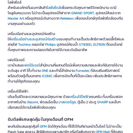
ไลฟ์สไตล์
สำหรับองค์กรที่มองหาสินค้า
ไลฟ์สไตล์
เพื่อยกระดับคุณภาพชีวิตพนักงาน เรามี
โซลูชันครบวงจร ไม่ว่าจะเป็นอุปกรณ์กีฬาจาก
GRAND SPORT
, อุปกรณ์ศิลปะจาก
Master Art
หรืออุปกรณ์เดินทางจาก
Retekess
เพื่อตอบโจทย์ทุกไลฟ์สไตล์ของทีม
งานคุณอย่างลงตัว
เครื่องมือช่างและอุปกรณ์ก่อสร้าง
ให้
เครื่องมือช่างและอุปกรณ์ก่อสร้าง
ของคุณทำงานเต็มประสิทธิภาพด้วยปลั๊กไฟและ
สายไฟ
Toshino
หลอดไฟ
Philips
อุปกรณ์ห้องน้ำ
STIEBEL ELTRON
ที่ตอบโจทย์
ทั้งคุณภาพและความปลอดภัยในการใช้งานระดับมืออาชีพ
เฟอร์นิเจอร์
เรานำเสนอ
เฟอร์นิเจอร์
สำนักงานที่ผสานดีไซน์เพื่อความสบายและฟังก์ชันการใช้งาน
ระดับสูง อาทิ โต๊ะทำงาน
ONE
และเก้าอี้สำนักงาน
Furradec
ที่ส่งเสริมสรีรศาสตร์
พร้อมด้วยตู้เก็บเอกสาร
ICONIC
เพื่อการจัดเก็บที่เป็นระเบียบ เพิ่มประสิทธิภาพการ
ทำงานให้ธุรกิจของคุณ
เครื่องใช้ไฟฟ้า
เติมเต็มชีวิตสะดวกสบายและมีคุณภาพ ด้วย
เครื่องใช้ไฟฟ้า
ครบครัน ทั้งเครื่องฟอก
อากาศในบ้าน
Xiaomi
, พัดลมไอเย็น
มาสเตอร์คูล
, ตู้เย็น 2 ประตู
SHARP
และอื่นๆ
เลือกสรรได้ตามไลฟ์สไตล์ของคุณ
รับดีลพิเศษสุดคุ้ม ในทุกเดือนที่ OFM
พบกับข้อเสนอสุดคุ้มที่
OFM
จัดให้ทุกเดือน ที่ใช้ได้ทันทีผ่านหน้าเว็บไซต์ ไม่ว่าจะเป็น
Flash Sale ลดแรง สิทธิพิเศษเฉพาะสมาชิก หรือดีลพิเศษจาก
OFM Mall
ที่คัดสรร