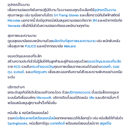
อุปกรณ์โรงงาน
เพื่อความปลอดภัยในการปฏิบัติงาน โรงงานของคุณจึงเลือกใช้
อุปกรณ์โรงงาน
คุณภาพสูง เช่น ถุงมือยางไนโตร
Sri Trang Gloves
และเสื้อกราวน์กันไฟฟ้าสถิตย์
Microtex
นอกจากนี้ ยังมีอุปกรณ์สนับสนุนความปลอดภัยจาก
3M
และหน้ากากนิรภัย
Yamada
เพื่อให้มั่นใจในความปลอดภัยของพนักงานทุกท่าน
สุขภาพและความงาม
ดูแลสุขอนามัยของพนักงานด้วย
ผลิตภัณฑ์สุขภาพและความงาม
เช่น พนักพิงหลัง
เพื่อสุขภาพ
FULICO
และหน้ากากอนามัย
Welcare
ของขวัญและของที่ระลึก
สร้างความประทับใจไม่รู้ลืมให้กับลูกค้าและคู่ค้าของคุณด้วย
ของขวัญและของที่ระลึก
จาก
KCG
รวมถึง
กระเช้าของขวัญ
คุณภาพเยี่ยมจากแบรนด์ดังอย่าง
ดอยคำ
,
ดอย
ตุง
,
แบรนด์
, และ
อภัยภูเบศร
เพื่อแสดงออกถึงความใส่ใจและความพิเศษอย่างเหนือ
ระดับ
บริการต่างๆ
ยกระดับธุรกิจให้เติบโตแบบก้าวกระโดด ด้วย
บริการครบวงจร
ตั้งแต่แพ็กเกจดูแล
ระบบไอทีเพื่อองค์กร
Microsoft
, บริการติดตั้งแอร์ติดผนัง
Vfix
และบริการอื่นๆ ที่
พร้อมสนับสนุนสู่ความสำเร็จที่ยั่งยืน
หนังสือ & คอร์สเรียนออนไลน์
รวม
หนังสือและคอร์สเรียนออนไลน์
หลากหลายแนวให้เลือกจุใจ เช่น หนังสือให้กำลังใจ
Springbooks
, หนังสือการ์ตูน
บงกชคิดส์
พร้อมคอร์สออนไลน์จาก
สคูลดิโอ