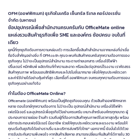
OFM (ออฟฟิศเมท) ธุรกิจในเครือ เซ็นทรัล รีเทล คอร์ปอเรชั่น
จำกัด (มหาชน)
ช้อปอุปกรณ์เพื่อสำนักงานครบครันกับ OfficeMate online
แหล่งรวมสินค้าธุรกิจเพื่อ SME และองค์กร ช้อปครบ จบในที่
เดียว
ยุคนี้ที่ทุกธุรกิจต้องการความคล่องตัว การเลือกซื้อสินค้าสำนักงานจากแหล่งที่น่าเชื่อ
ถือจึงสำคัญอย่างยิ่ง ที่ OFM.co.th คุณจะพบกับสินค้าครบครันทุกความต้องการของ
ธุรกิจคุณ ไม่ว่าจะเป็นอุปกรณ์สำนักงาน กระดาษถ่ายเอกสาร เครื่องใช้ไฟฟ้า
ปริ้นเตอร์ หมึกพิมพ์ ผลิตภัณฑ์ทำความสะอาด หรือแม้แต่อุปกรณ์โรงงาน เราคัดสรร
สินค้าคุณภาพ พร้อมมอบสิทธิพิเศษและโปรโมชั่นมากมาย เพื่อให้คุณประหยัดเวลา
และค่าใช้จ่ายได้อย่างคุ้มค่าที่สุด เลือกซื้อที่ ออฟฟิศเมท จบครบทุกความต้องการของ
ธุรกิจคุณอย่างแท้จริง
ทำไมต้อง OfficeMate Online?
Officemate (ออฟฟิศเมท) พร้อมเป็นคู่คิดธุรกิจของคุณ ด้วยสินค้าออฟฟิศหลาก
หลาย ตอบโจทย์ทุกความต้องการ ไม่ว่าจะเป็น อุปกรณ์สำนักงาน เครื่องใช้ไฟฟ้า
เฟอร์นิเจอร์ และอุปกรณ์เพื่อธุรกิจไว้อย่างครบครัน เหมาะสำหรับองค์กรทุกขนาด ผู้
ประกอบการรายย่อย ร้านค้า รวมถึงผู้ที่ต้องการสินค้าคุณภาพดีในราคาสุดคุ้ม พร้อม
บริการประกอบเฟอร์นิเจอร์ มืออาชีพ ช่วยให้คุณประหยัดเวลาและแรงงาน พร้อมให้
คุณเริ่มต้นธุรกิจได้อย่างราบรื่น และบริการส่งฟรีทั่วไทย* นอกจากนี้ ยังมั่นใจได้ด้วย
การรับประกันความพึงพอใจ หากสินค้าเสียหาย สามารถเปลี่ยน/คืนสินค้าได้ภายใน 30