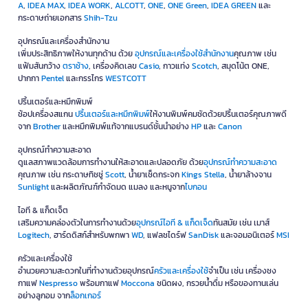
A
,
IDEA MAX
,
IDEA WORK
,
ALCOTT
,
ONE
,
ONE Green
,
IDEA GREEN
และ
กระดาษถ่ายเอกสาร
Shih-Tzu
อุปกรณ์และเครื่องสำนักงาน
เพิ่มประสิทธิภาพให้งานทุกด้าน ด้วย
อุปกรณ์และเครื่องใช้สำนักงาน
คุณภาพ เช่น
แฟ้มสันกว้าง
ตราช้าง
, เครื่องคิดเลข
Casio
, กาวแท่ง
Scotch
, สมุดโน้ต ONE,
ปากกา
Pentel
และกรรไกร
WESTCOTT
ปริ้นเตอร์และหมึกพิมพ์
ช้อปเครื่องสแกน
ปริ้นเตอร์และหมึกพิมพ์
ให้งานพิมพ์คมชัดด้วยปริ้นเตอร์คุณภาพดี
จาก
Brother
และหมึกพิมพ์แท้จากแบรนด์ชั้นนำอย่าง
HP
และ
Canon
อุปกรณ์ทำความสะอาด
ดูแลสภาพแวดล้อมการทำงานให้สะอาดและปลอดภัย ด้วย
อุปกรณ์ทำความสะอาด
คุณภาพ เช่น กระดาษทิชชู่
Scott
, น้ำยาเช็ดกระจก
Kings Stella
, น้ำยาล้างจาน
Sunlight
และผลิตภัณฑ์กำจัดมด แมลง และหนูจาก
ไบกอน
ไอที & แก็ดเจ็ต
เสริมความคล่องตัวในการทำงานด้วย
อุปกรณ์ไอที & แก็ดเจ็ด
ทันสมัย เช่น เมาส์
Logitech
, ฮาร์ดดิสก์สำหรับพกพา
WD
, แฟลชไดร์ฟ
SanDisk
และจอมอนิเตอร์
MSI
ครัวและเครื่องใช้
อำนวยความสะดวกในที่ทำงานด้วยอุปกรณ์
ครัวและเครื่องใช้
จำเป็น เช่น เครื่องชง
กาแฟ
Nespresso
พร้อมกาแฟ
Moccona
ชนิดผง, กรวยน้ำดื่ม หรือของทานเล่น
อย่างลูกอม จาก
ล็อกเกอร์