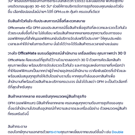
วัน* พร้อมบริการช่องทางการชำระเงินที่สะดวก รวดเร็ว และปลอดภัย พิเศษสุดกับ
เครดิตเทอมสูงสุด 30-60 วัน* ช่วยให้การบริหารจัดการธุรกิจของคุณคล่องตัวยิ่ง
ขึ้น เลือกช้อปออนไลน์ง่ายๆ ได้ที่ OFM.co.th คุ้มค่า ครบจบที่เดียว!
รับสินค้าไวทันใจ กับประสบการณ์ซื้อที่สะดวกสบาย
Officemate หรือ OFM มอบประสบการณ์ซื้อสินค้าเพื่อธุรกิจที่สะดวกและรวดเร็วทันใจ
ด้วยระบบสั่งซื้อที่ง่าย ไม่ซับซ้อน พร้อมสินค้าหลากหลายครบทุกความต้องการของ
ออฟฟิศคุณที่สำคัญออฟฟิศเมทยังมีบริการจัดส่งฟรีทั่วประเทศ* ให้คุณประหยัด
เวลาและค่าใช้จ่ายในการเดินทาง มั่นใจได้ว่าจะได้รับสินค้าตรงเวลาอย่างแน่นอน
วางใจ OfficeMate แบรนด์อุปกรณ์สำนักงาน เครื่องเขียน คุณภาพกว่า 30 ปี
OfficeMate คือแบรนด์ที่ธุรกิจไว้วางใจมาตลอดกว่า 30 ปี ด้วยการคัดเลือกสินค้า
คุณภาพเยี่ยม พร้อมบริการจัดส่งรวดเร็วทันใจ และการดูแลหลังการขายที่เหนือกว่า
ทำให้ออฟฟิศเมทเป็นมากกว่าผู้จำหน่ายอุปกรณ์สำนักงาน เราคือพันธมิตรที่เข้าใจและ
พร้อมสนับสนุนทุกธุรกิจให้เติบโตอย่างราบรื่น หากคุณกำลังมองหาสินค้าเพื่อ
สำนักงานที่พร้อมด้วยสินค้าและบริการครบวงจร มั่นใจได้เลยว่า OFM จะเป็นตัวเลือกที่
ดีที่สุดสำหรับคุณ
สินค้าหลากหลาย ครบครันทุกหมวดหมู่สินค้าธุรกิจ
OFM (ออฟฟิศเมท) มีสินค้าที่หลากหลาย ครอบคลุมทุกความต้องการธุรกิจของคุณ
ตั้งแต่สำนักงานไปจนถึงอุปกรณ์ทำความสะอาดและเครื่องมือช่าง ด้วยหมวดหมู่สินค้า
ที่ครบครันดังนี้
สินค้ากระดาษ
ตอบโจทย์ทุกงานเอกสารด้วย
กระดาษ
คุณภาพเยี่ยมจากแบรนด์ชั้นนำ เช่น
Double