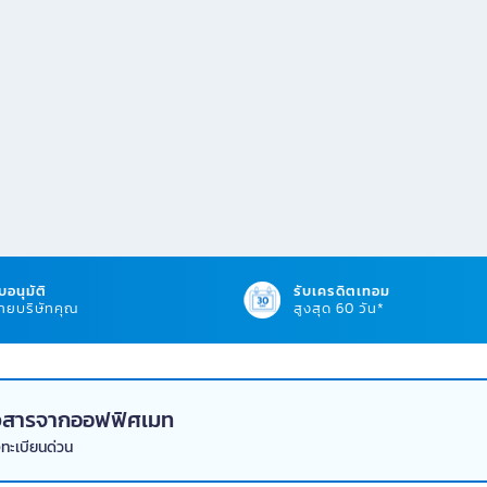
บอนุมัติ
รับเครดิตเทอม
ยบริษัทคุณ
สูงสุด 60 วัน*
่าวสารจากออฟฟิศเมท
งทะเบียนด่วน