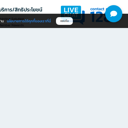
บริการ/สิทธิประโยชน์
rinting Solution
นโยบายการใช้คุกกี้ของเราที่นี่
ผ่าน
ยอมรับ
Member Rewards
The 1
@officemate
ให้คะแนนประสบการณ์ใช้งาน
ดาวน์โหลดแอป OFM
เว็บไซต์ที่นี่
ให้คะแนน