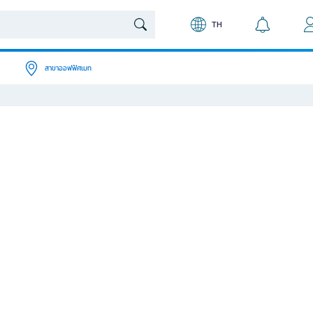
TH
สาขาออฟฟิศเมท