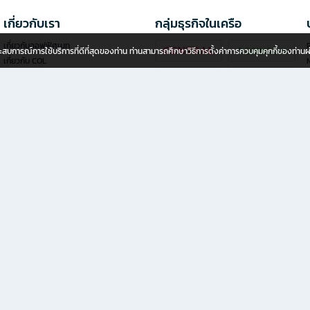
เกี่ยวกับเรา
กลุ่มธุรกิจในเครือ
เกี่ยวกับออฟฟิศเมท
P
อประสบการณ์การใช้บริการที่ดีที่สุดของท่าน ท่านสามารถศึกษาวิธีการตั้งค่าการควบคุมคุกกี้ของท่าน
เกี่ยวกับ COL
นักลงทุนสัมพันธ์
นโยบายความเป็นส่วนตัว
นโยบายการใช้คุกกี้
ข้อกำหนดของการบริการ
ลงทุนแฟรนไชส์ออฟฟิศเมท พลัส
ช่องทางการแจ้งเบาะแส
าชน)
สินค้าธุรกิจเพื่อ SME และองค์กร ช้อปครบ จบในที่เดียว