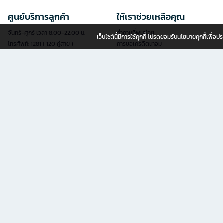
ศูนย์บริการลูกค้า
ให้เราช่วยเหลือคุณ
จันทร์-ศุกร์ เวลา 8.00-22.00 น.
คำถามที่พบบ่อย
เว็บไซต์นี้มีการใช้คุกกี้ โปรดยอมรับนโยบายคุกกี้เพื่
โทรศัพท์: 1281 ( 120 คู่สาย )
การขอเครดิตเทอม
แฟกซ์: 02-763-5555
การสมัครสมาชิก
อีเมล:
contact@officemate.co.th
การสั่งซื้อสินค้า
LINE:
@officemate
การชำระเงิน
การจัดส่งสินค้า
แบบฟอร์มออนไลน์
การเช็คสถานะการสั่งซื้อ
เช็คสถานะการจัดส่ง
สะดวกยิ่งขึ้นด้วยบริการยื่นคำขอผ่านแบบ
นโยบายการเปลี่ยน/คืนสินค้า
ฟอร์มออนไลน์ด้วยตัวคุณเอง
ลงทะเบียนรับประกันเฟอร์นิเจอร์
ดูแบบฟอร์มออนไลน์ทั้งหมด
ขายสินค้ากับเรา
OFM (ออฟฟิศเมท) ธุรกิจในเครือ เซ็นทรัล รีเทล คอร์ปอเรชั่น จำกัด (มห
ช้อปอุปกรณ์เพื่อสำนักงานครบครันกับ OfficeMate online แหล่งรวม