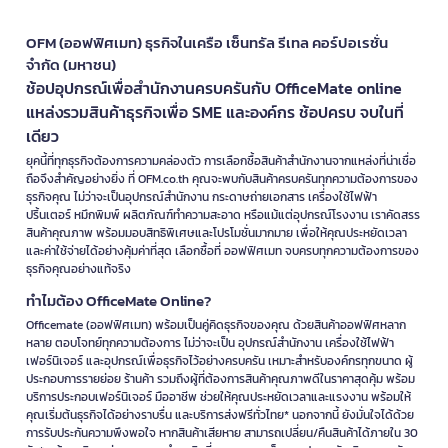
OFM (ออฟฟิศเมท) ธุรกิจในเครือ เซ็นทรัล รีเทล คอร์ปอเรชั่น
จำกัด (มหาชน)
ช้อปอุปกรณ์เพื่อสำนักงานครบครันกับ OfficeMate online
แหล่งรวมสินค้าธุรกิจเพื่อ SME และองค์กร ช้อปครบ จบในที่
เดียว
ยุคนี้ที่ทุกธุรกิจต้องการความคล่องตัว การเลือกซื้อสินค้าสำนักงานจากแหล่งที่น่าเชื่อ
ถือจึงสำคัญอย่างยิ่ง ที่ OFM.co.th คุณจะพบกับสินค้าครบครันทุกความต้องการของ
ธุรกิจคุณ ไม่ว่าจะเป็นอุปกรณ์สำนักงาน กระดาษถ่ายเอกสาร เครื่องใช้ไฟฟ้า
ปริ้นเตอร์ หมึกพิมพ์ ผลิตภัณฑ์ทำความสะอาด หรือแม้แต่อุปกรณ์โรงงาน เราคัดสรร
สินค้าคุณภาพ พร้อมมอบสิทธิพิเศษและโปรโมชั่นมากมาย เพื่อให้คุณประหยัดเวลา
และค่าใช้จ่ายได้อย่างคุ้มค่าที่สุด เลือกซื้อที่ ออฟฟิศเมท จบครบทุกความต้องการของ
ธุรกิจคุณอย่างแท้จริง
ทำไมต้อง OfficeMate Online?
Officemate (ออฟฟิศเมท) พร้อมเป็นคู่คิดธุรกิจของคุณ ด้วยสินค้าออฟฟิศหลาก
หลาย ตอบโจทย์ทุกความต้องการ ไม่ว่าจะเป็น อุปกรณ์สำนักงาน เครื่องใช้ไฟฟ้า
เฟอร์นิเจอร์ และอุปกรณ์เพื่อธุรกิจไว้อย่างครบครัน เหมาะสำหรับองค์กรทุกขนาด ผู้
ประกอบการรายย่อย ร้านค้า รวมถึงผู้ที่ต้องการสินค้าคุณภาพดีในราคาสุดคุ้ม พร้อม
บริการประกอบเฟอร์นิเจอร์ มืออาชีพ ช่วยให้คุณประหยัดเวลาและแรงงาน พร้อมให้
คุณเริ่มต้นธุรกิจได้อย่างราบรื่น และบริการส่งฟรีทั่วไทย* นอกจากนี้ ยังมั่นใจได้ด้วย
การรับประกันความพึงพอใจ หากสินค้าเสียหาย สามารถเปลี่ยน/คืนสินค้าได้ภายใน 30