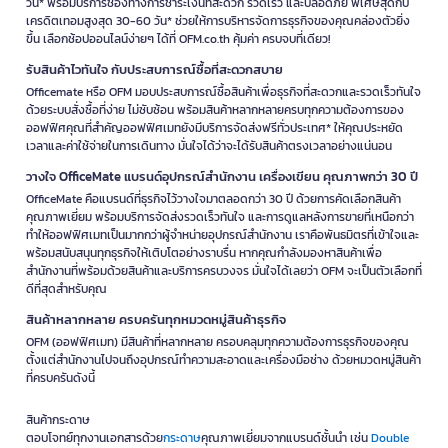
วัน* พร้อมบริการช่องทางการชำระเงินที่สะดวก รวดเร็ว และปลอดภัย พิเศษสุดกับ
เครดิตเทอมสูงสุด 30-60 วัน* ช่วยให้การบริหารจัดการธุรกิจของคุณคล่องตัวยิ่ง
ขึ้น เลือกช้อปออนไลน์ง่ายๆ ได้ที่ OFM.co.th คุ้มค่า ครบจบที่เดียว!
รับสินค้าไวทันใจ กับประสบการณ์ซื้อที่สะดวกสบาย
Officemate หรือ OFM มอบประสบการณ์ซื้อสินค้าเพื่อธุรกิจที่สะดวกและรวดเร็วทันใจ
ด้วยระบบสั่งซื้อที่ง่าย ไม่ซับซ้อน พร้อมสินค้าหลากหลายครบทุกความต้องการของ
ออฟฟิศคุณที่สำคัญออฟฟิศเมทยังมีบริการจัดส่งฟรีทั่วประเทศ* ให้คุณประหยัด
เวลาและค่าใช้จ่ายในการเดินทาง มั่นใจได้ว่าจะได้รับสินค้าตรงเวลาอย่างแน่นอน
วางใจ OfficeMate แบรนด์อุปกรณ์สำนักงาน เครื่องเขียน คุณภาพกว่า 30 ปี
OfficeMate คือแบรนด์ที่ธุรกิจไว้วางใจมาตลอดกว่า 30 ปี ด้วยการคัดเลือกสินค้า
คุณภาพเยี่ยม พร้อมบริการจัดส่งรวดเร็วทันใจ และการดูแลหลังการขายที่เหนือกว่า
ทำให้ออฟฟิศเมทเป็นมากกว่าผู้จำหน่ายอุปกรณ์สำนักงาน เราคือพันธมิตรที่เข้าใจและ
พร้อมสนับสนุนทุกธุรกิจให้เติบโตอย่างราบรื่น หากคุณกำลังมองหาสินค้าเพื่อ
สำนักงานที่พร้อมด้วยสินค้าและบริการครบวงจร มั่นใจได้เลยว่า OFM จะเป็นตัวเลือกที่
ดีที่สุดสำหรับคุณ
สินค้าหลากหลาย ครบครันทุกหมวดหมู่สินค้าธุรกิจ
OFM (ออฟฟิศเมท) มีสินค้าที่หลากหลาย ครอบคลุมทุกความต้องการธุรกิจของคุณ
ตั้งแต่สำนักงานไปจนถึงอุปกรณ์ทำความสะอาดและเครื่องมือช่าง ด้วยหมวดหมู่สินค้า
ที่ครบครันดังนี้
สินค้ากระดาษ
ตอบโจทย์ทุกงานเอกสารด้วย
กระดาษ
คุณภาพเยี่ยมจากแบรนด์ชั้นนำ เช่น
Double