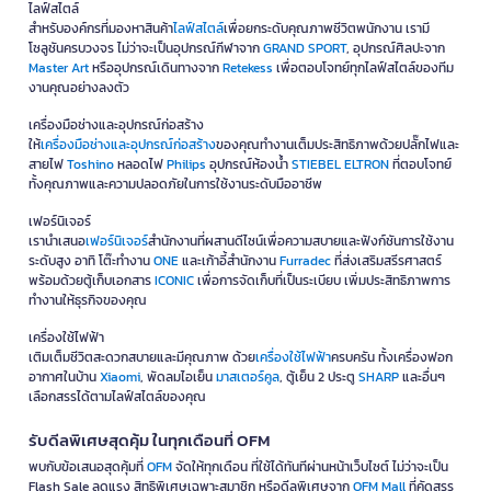
ไลฟ์สไตล์
สำหรับองค์กรที่มองหาสินค้า
ไลฟ์สไตล์
เพื่อยกระดับคุณภาพชีวิตพนักงาน เรามี
โซลูชันครบวงจร ไม่ว่าจะเป็นอุปกรณ์กีฬาจาก
GRAND SPORT
, อุปกรณ์ศิลปะจาก
Master Art
หรืออุปกรณ์เดินทางจาก
Retekess
เพื่อตอบโจทย์ทุกไลฟ์สไตล์ของทีม
งานคุณอย่างลงตัว
เครื่องมือช่างและอุปกรณ์ก่อสร้าง
ให้
เครื่องมือช่างและอุปกรณ์ก่อสร้าง
ของคุณทำงานเต็มประสิทธิภาพด้วยปลั๊กไฟและ
สายไฟ
Toshino
หลอดไฟ
Philips
อุปกรณ์ห้องน้ำ
STIEBEL ELTRON
ที่ตอบโจทย์
ทั้งคุณภาพและความปลอดภัยในการใช้งานระดับมืออาชีพ
เฟอร์นิเจอร์
เรานำเสนอ
เฟอร์นิเจอร์
สำนักงานที่ผสานดีไซน์เพื่อความสบายและฟังก์ชันการใช้งาน
ระดับสูง อาทิ โต๊ะทำงาน
ONE
และเก้าอี้สำนักงาน
Furradec
ที่ส่งเสริมสรีรศาสตร์
พร้อมด้วยตู้เก็บเอกสาร
ICONIC
เพื่อการจัดเก็บที่เป็นระเบียบ เพิ่มประสิทธิภาพการ
ทำงานให้ธุรกิจของคุณ
เครื่องใช้ไฟฟ้า
เติมเต็มชีวิตสะดวกสบายและมีคุณภาพ ด้วย
เครื่องใช้ไฟฟ้า
ครบครัน ทั้งเครื่องฟอก
อากาศในบ้าน
Xiaomi
, พัดลมไอเย็น
มาสเตอร์คูล
, ตู้เย็น 2 ประตู
SHARP
และอื่นๆ
เลือกสรรได้ตามไลฟ์สไตล์ของคุณ
รับดีลพิเศษสุดคุ้ม ในทุกเดือนที่ OFM
พบกับข้อเสนอสุดคุ้มที่
OFM
จัดให้ทุกเดือน ที่ใช้ได้ทันทีผ่านหน้าเว็บไซต์ ไม่ว่าจะเป็น
Flash Sale ลดแรง สิทธิพิเศษเฉพาะสมาชิก หรือดีลพิเศษจาก
OFM Mall
ที่คัดสรร