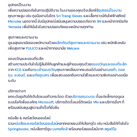
อุปกรณ์โรงงาน
เพื่อความปลอดภัยในการปฏิบัติงาน โรงงานของคุณจึงเลือกใช้
อุปกรณ์โรงงาน
คุณภาพสูง เช่น ถุงมือยางไนโตร
Sri Trang Gloves
และเสื้อกราวน์กันไฟฟ้าสถิตย์
Microtex
นอกจากนี้ ยังมีอุปกรณ์สนับสนุนความปลอดภัยจาก
3M
และหน้ากากนิรภัย
Yamada
เพื่อให้มั่นใจในความปลอดภัยของพนักงานทุกท่าน
สุขภาพและความงาม
ดูแลสุขอนามัยของพนักงานด้วย
ผลิตภัณฑ์สุขภาพและความงาม
เช่น พนักพิงหลัง
เพื่อสุขภาพ
FULICO
และหน้ากากอนามัย
Welcare
ของขวัญและของที่ระลึก
สร้างความประทับใจไม่รู้ลืมให้กับลูกค้าและคู่ค้าของคุณด้วย
ของขวัญและของที่ระลึก
จาก
KCG
รวมถึง
กระเช้าของขวัญ
คุณภาพเยี่ยมจากแบรนด์ดังอย่าง
ดอยคำ
,
ดอย
ตุง
,
แบรนด์
, และ
อภัยภูเบศร
เพื่อแสดงออกถึงความใส่ใจและความพิเศษอย่างเหนือ
ระดับ
บริการต่างๆ
ยกระดับธุรกิจให้เติบโตแบบก้าวกระโดด ด้วย
บริการครบวงจร
ตั้งแต่แพ็กเกจดูแล
ระบบไอทีเพื่อองค์กร
Microsoft
, บริการติดตั้งแอร์ติดผนัง
Vfix
และบริการอื่นๆ ที่
พร้อมสนับสนุนสู่ความสำเร็จที่ยั่งยืน
หนังสือ & คอร์สเรียนออนไลน์
รวม
หนังสือและคอร์สเรียนออนไลน์
หลากหลายแนวให้เลือกจุใจ เช่น หนังสือให้กำลังใจ
Springbooks
, หนังสือการ์ตูน
บงกชคิดส์
พร้อมคอร์สออนไลน์จาก
สคูลดิโอ