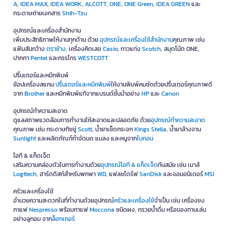
A
,
IDEA MAX
,
IDEA WORK
,
ALCOTT
,
ONE
,
ONE Green
,
IDEA GREEN
และ
กระดาษถ่ายเอกสาร
Shih-Tzu
อุปกรณ์และเครื่องสำนักงาน
เพิ่มประสิทธิภาพให้งานทุกด้าน ด้วย
อุปกรณ์และเครื่องใช้สำนักงาน
คุณภาพ เช่น
แฟ้มสันกว้าง
ตราช้าง
, เครื่องคิดเลข
Casio
, กาวแท่ง
Scotch
, สมุดโน้ต ONE,
ปากกา
Pentel
และกรรไกร
WESTCOTT
ปริ้นเตอร์และหมึกพิมพ์
ช้อปเครื่องสแกน
ปริ้นเตอร์และหมึกพิมพ์
ให้งานพิมพ์คมชัดด้วยปริ้นเตอร์คุณภาพดี
จาก
Brother
และหมึกพิมพ์แท้จากแบรนด์ชั้นนำอย่าง
HP
และ
Canon
อุปกรณ์ทำความสะอาด
ดูแลสภาพแวดล้อมการทำงานให้สะอาดและปลอดภัย ด้วย
อุปกรณ์ทำความสะอาด
คุณภาพ เช่น กระดาษทิชชู่
Scott
, น้ำยาเช็ดกระจก
Kings Stella
, น้ำยาล้างจาน
Sunlight
และผลิตภัณฑ์กำจัดมด แมลง และหนูจาก
ไบกอน
ไอที & แก็ดเจ็ต
เสริมความคล่องตัวในการทำงานด้วย
อุปกรณ์ไอที & แก็ดเจ็ด
ทันสมัย เช่น เมาส์
Logitech
, ฮาร์ดดิสก์สำหรับพกพา
WD
, แฟลชไดร์ฟ
SanDisk
และจอมอนิเตอร์
MSI
ครัวและเครื่องใช้
อำนวยความสะดวกในที่ทำงานด้วยอุปกรณ์
ครัวและเครื่องใช้
จำเป็น เช่น เครื่องชง
กาแฟ
Nespresso
พร้อมกาแฟ
Moccona
ชนิดผง, กรวยน้ำดื่ม หรือของทานเล่น
อย่างลูกอม จาก
ล็อกเกอร์