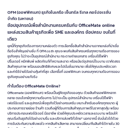
OFM (ออฟฟิศเมท) ธุรกิจในเครือ เซ็นทรัล รีเทล คอร์ปอเรชั่น
จำกัด (มหาชน)
ช้อปอุปกรณ์เพื่อสำนักงานครบครันกับ OfficeMate online
แหล่งรวมสินค้าธุรกิจเพื่อ SME และองค์กร ช้อปครบ จบในที่
เดียว
ยุคนี้ที่ทุกธุรกิจต้องการความคล่องตัว การเลือกซื้อสินค้าสำนักงานจากแหล่งที่น่าเชื่อ
ถือจึงสำคัญอย่างยิ่ง ที่ OFM.co.th คุณจะพบกับสินค้าครบครันทุกความต้องการของ
ธุรกิจคุณ ไม่ว่าจะเป็นอุปกรณ์สำนักงาน กระดาษถ่ายเอกสาร เครื่องใช้ไฟฟ้า
ปริ้นเตอร์ หมึกพิมพ์ ผลิตภัณฑ์ทำความสะอาด หรือแม้แต่อุปกรณ์โรงงาน เราคัดสรร
สินค้าคุณภาพ พร้อมมอบสิทธิพิเศษและโปรโมชั่นมากมาย เพื่อให้คุณประหยัดเวลา
และค่าใช้จ่ายได้อย่างคุ้มค่าที่สุด เลือกซื้อที่ ออฟฟิศเมท จบครบทุกความต้องการของ
ธุรกิจคุณอย่างแท้จริง
ทำไมต้อง OfficeMate Online?
Officemate (ออฟฟิศเมท) พร้อมเป็นคู่คิดธุรกิจของคุณ ด้วยสินค้าออฟฟิศหลาก
หลาย ตอบโจทย์ทุกความต้องการ ไม่ว่าจะเป็น อุปกรณ์สำนักงาน เครื่องใช้ไฟฟ้า
เฟอร์นิเจอร์ และอุปกรณ์เพื่อธุรกิจไว้อย่างครบครัน เหมาะสำหรับองค์กรทุกขนาด ผู้
ประกอบการรายย่อย ร้านค้า รวมถึงผู้ที่ต้องการสินค้าคุณภาพดีในราคาสุดคุ้ม พร้อม
บริการประกอบเฟอร์นิเจอร์ มืออาชีพ ช่วยให้คุณประหยัดเวลาและแรงงาน พร้อมให้
คุณเริ่มต้นธุรกิจได้อย่างราบรื่น และบริการส่งฟรีทั่วไทย* นอกจากนี้ ยังมั่นใจได้ด้วย
การรับประกันความพึงพอใจ หากสินค้าเสียหาย สามารถเปลี่ยน/คืนสินค้าได้ภายใน 30