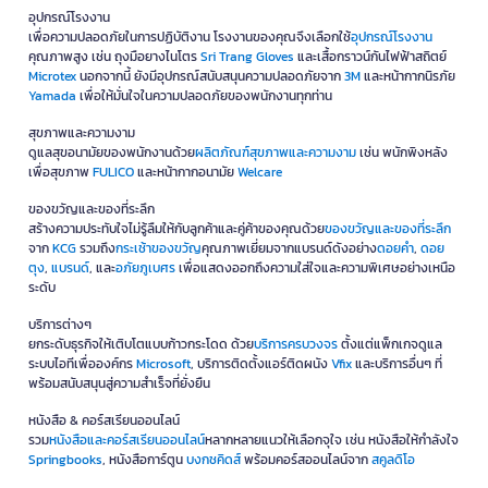
อุปกรณ์โรงงาน
เพื่อความปลอดภัยในการปฏิบัติงาน โรงงานของคุณจึงเลือกใช้
อุปกรณ์โรงงาน
คุณภาพสูง เช่น ถุงมือยางไนโตร
Sri Trang Gloves
และเสื้อกราวน์กันไฟฟ้าสถิตย์
Microtex
นอกจากนี้ ยังมีอุปกรณ์สนับสนุนความปลอดภัยจาก
3M
และหน้ากากนิรภัย
Yamada
เพื่อให้มั่นใจในความปลอดภัยของพนักงานทุกท่าน
สุขภาพและความงาม
ดูแลสุขอนามัยของพนักงานด้วย
ผลิตภัณฑ์สุขภาพและความงาม
เช่น พนักพิงหลัง
เพื่อสุขภาพ
FULICO
และหน้ากากอนามัย
Welcare
ของขวัญและของที่ระลึก
สร้างความประทับใจไม่รู้ลืมให้กับลูกค้าและคู่ค้าของคุณด้วย
ของขวัญและของที่ระลึก
จาก
KCG
รวมถึง
กระเช้าของขวัญ
คุณภาพเยี่ยมจากแบรนด์ดังอย่าง
ดอยคำ
,
ดอย
ตุง
,
แบรนด์
, และ
อภัยภูเบศร
เพื่อแสดงออกถึงความใส่ใจและความพิเศษอย่างเหนือ
ระดับ
บริการต่างๆ
ยกระดับธุรกิจให้เติบโตแบบก้าวกระโดด ด้วย
บริการครบวงจร
ตั้งแต่แพ็กเกจดูแล
ระบบไอทีเพื่อองค์กร
Microsoft
, บริการติดตั้งแอร์ติดผนัง
Vfix
และบริการอื่นๆ ที่
พร้อมสนับสนุนสู่ความสำเร็จที่ยั่งยืน
หนังสือ & คอร์สเรียนออนไลน์
รวม
หนังสือและคอร์สเรียนออนไลน์
หลากหลายแนวให้เลือกจุใจ เช่น หนังสือให้กำลังใจ
Springbooks
, หนังสือการ์ตูน
บงกชคิดส์
พร้อมคอร์สออนไลน์จาก
สคูลดิโอ