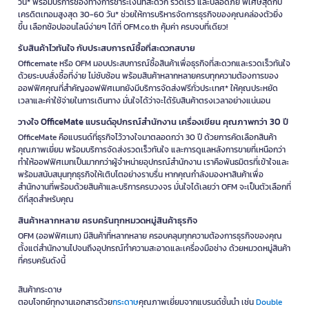
วัน* พร้อมบริการช่องทางการชำระเงินที่สะดวก รวดเร็ว และปลอดภัย พิเศษสุดกับ
เครดิตเทอมสูงสุด 30-60 วัน* ช่วยให้การบริหารจัดการธุรกิจของคุณคล่องตัวยิ่ง
ขึ้น เลือกช้อปออนไลน์ง่ายๆ ได้ที่ OFM.co.th คุ้มค่า ครบจบที่เดียว!
รับสินค้าไวทันใจ กับประสบการณ์ซื้อที่สะดวกสบาย
Officemate หรือ OFM มอบประสบการณ์ซื้อสินค้าเพื่อธุรกิจที่สะดวกและรวดเร็วทันใจ
ด้วยระบบสั่งซื้อที่ง่าย ไม่ซับซ้อน พร้อมสินค้าหลากหลายครบทุกความต้องการของ
ออฟฟิศคุณที่สำคัญออฟฟิศเมทยังมีบริการจัดส่งฟรีทั่วประเทศ* ให้คุณประหยัด
เวลาและค่าใช้จ่ายในการเดินทาง มั่นใจได้ว่าจะได้รับสินค้าตรงเวลาอย่างแน่นอน
วางใจ OfficeMate แบรนด์อุปกรณ์สำนักงาน เครื่องเขียน คุณภาพกว่า 30 ปี
OfficeMate คือแบรนด์ที่ธุรกิจไว้วางใจมาตลอดกว่า 30 ปี ด้วยการคัดเลือกสินค้า
คุณภาพเยี่ยม พร้อมบริการจัดส่งรวดเร็วทันใจ และการดูแลหลังการขายที่เหนือกว่า
ทำให้ออฟฟิศเมทเป็นมากกว่าผู้จำหน่ายอุปกรณ์สำนักงาน เราคือพันธมิตรที่เข้าใจและ
พร้อมสนับสนุนทุกธุรกิจให้เติบโตอย่างราบรื่น หากคุณกำลังมองหาสินค้าเพื่อ
สำนักงานที่พร้อมด้วยสินค้าและบริการครบวงจร มั่นใจได้เลยว่า OFM จะเป็นตัวเลือกที่
ดีที่สุดสำหรับคุณ
สินค้าหลากหลาย ครบครันทุกหมวดหมู่สินค้าธุรกิจ
OFM (ออฟฟิศเมท) มีสินค้าที่หลากหลาย ครอบคลุมทุกความต้องการธุรกิจของคุณ
ตั้งแต่สำนักงานไปจนถึงอุปกรณ์ทำความสะอาดและเครื่องมือช่าง ด้วยหมวดหมู่สินค้า
ที่ครบครันดังนี้
สินค้ากระดาษ
ตอบโจทย์ทุกงานเอกสารด้วย
กระดาษ
คุณภาพเยี่ยมจากแบรนด์ชั้นนำ เช่น
Double