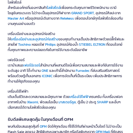
ไลฟ์สไตล์
สำหรับองค์กรที่มองหาสินค้า
ไลฟ์สไตล์
เพื่อยกระดับคุณภาพชีวิตพนักงาน เรามี
โซลูชันครบวงจร ไม่ว่าจะเป็นอุปกรณ์กีฬาจาก
GRAND SPORT
, อุปกรณ์ศิลปะจาก
Master Art
หรืออุปกรณ์เดินทางจาก
Retekess
เพื่อตอบโจทย์ทุกไลฟ์สไตล์ของทีม
งานคุณอย่างลงตัว
เครื่องมือช่างและอุปกรณ์ก่อสร้าง
ให้
เครื่องมือช่างและอุปกรณ์ก่อสร้าง
ของคุณทำงานเต็มประสิทธิภาพด้วยปลั๊กไฟและ
สายไฟ
Toshino
หลอดไฟ
Philips
อุปกรณ์ห้องน้ำ
STIEBEL ELTRON
ที่ตอบโจทย์
ทั้งคุณภาพและความปลอดภัยในการใช้งานระดับมืออาชีพ
เฟอร์นิเจอร์
เรานำเสนอ
เฟอร์นิเจอร์
สำนักงานที่ผสานดีไซน์เพื่อความสบายและฟังก์ชันการใช้งาน
ระดับสูง อาทิ โต๊ะทำงาน
ONE
และเก้าอี้สำนักงาน
Furradec
ที่ส่งเสริมสรีรศาสตร์
พร้อมด้วยตู้เก็บเอกสาร
ICONIC
เพื่อการจัดเก็บที่เป็นระเบียบ เพิ่มประสิทธิภาพการ
ทำงานให้ธุรกิจของคุณ
เครื่องใช้ไฟฟ้า
เติมเต็มชีวิตสะดวกสบายและมีคุณภาพ ด้วย
เครื่องใช้ไฟฟ้า
ครบครัน ทั้งเครื่องฟอก
อากาศในบ้าน
Xiaomi
, พัดลมไอเย็น
มาสเตอร์คูล
, ตู้เย็น 2 ประตู
SHARP
และอื่นๆ
เลือกสรรได้ตามไลฟ์สไตล์ของคุณ
รับดีลพิเศษสุดคุ้ม ในทุกเดือนที่ OFM
พบกับข้อเสนอสุดคุ้มที่
OFM
จัดให้ทุกเดือน ที่ใช้ได้ทันทีผ่านหน้าเว็บไซต์ ไม่ว่าจะเป็น
Flash Sale ลดแรง สิทธิพิเศษเฉพาะสมาชิก หรือดีลพิเศษจาก
OFM Mall
ที่คัดสรร