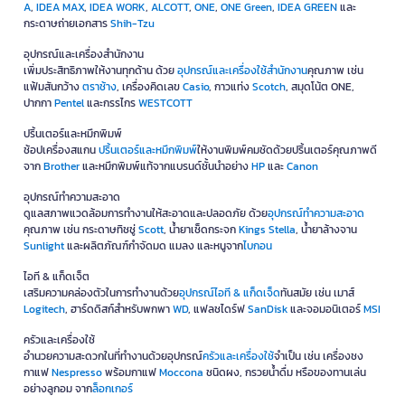
A
,
IDEA MAX
,
IDEA WORK
,
ALCOTT
,
ONE
,
ONE Green
,
IDEA GREEN
และ
กระดาษถ่ายเอกสาร
Shih-Tzu
อุปกรณ์และเครื่องสำนักงาน
เพิ่มประสิทธิภาพให้งานทุกด้าน ด้วย
อุปกรณ์และเครื่องใช้สำนักงาน
คุณภาพ เช่น
แฟ้มสันกว้าง
ตราช้าง
, เครื่องคิดเลข
Casio
, กาวแท่ง
Scotch
, สมุดโน้ต ONE,
ปากกา
Pentel
และกรรไกร
WESTCOTT
ปริ้นเตอร์และหมึกพิมพ์
ช้อปเครื่องสแกน
ปริ้นเตอร์และหมึกพิมพ์
ให้งานพิมพ์คมชัดด้วยปริ้นเตอร์คุณภาพดี
จาก
Brother
และหมึกพิมพ์แท้จากแบรนด์ชั้นนำอย่าง
HP
และ
Canon
อุปกรณ์ทำความสะอาด
ดูแลสภาพแวดล้อมการทำงานให้สะอาดและปลอดภัย ด้วย
อุปกรณ์ทำความสะอาด
คุณภาพ เช่น กระดาษทิชชู่
Scott
, น้ำยาเช็ดกระจก
Kings Stella
, น้ำยาล้างจาน
Sunlight
และผลิตภัณฑ์กำจัดมด แมลง และหนูจาก
ไบกอน
ไอที & แก็ดเจ็ต
เสริมความคล่องตัวในการทำงานด้วย
อุปกรณ์ไอที & แก็ดเจ็ด
ทันสมัย เช่น เมาส์
Logitech
, ฮาร์ดดิสก์สำหรับพกพา
WD
, แฟลชไดร์ฟ
SanDisk
และจอมอนิเตอร์
MSI
ครัวและเครื่องใช้
อำนวยความสะดวกในที่ทำงานด้วยอุปกรณ์
ครัวและเครื่องใช้
จำเป็น เช่น เครื่องชง
กาแฟ
Nespresso
พร้อมกาแฟ
Moccona
ชนิดผง, กรวยน้ำดื่ม หรือของทานเล่น
อย่างลูกอม จาก
ล็อกเกอร์