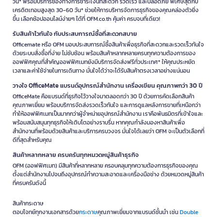
วัน* พร้อมบริการช่องทางการชำระเงินที่สะดวก รวดเร็ว และปลอดภัย พิเศษสุดกับ
เครดิตเทอมสูงสุด 30-60 วัน* ช่วยให้การบริหารจัดการธุรกิจของคุณคล่องตัวยิ่ง
ขึ้น เลือกช้อปออนไลน์ง่ายๆ ได้ที่ OFM.co.th คุ้มค่า ครบจบที่เดียว!
รับสินค้าไวทันใจ กับประสบการณ์ซื้อที่สะดวกสบาย
Officemate หรือ OFM มอบประสบการณ์ซื้อสินค้าเพื่อธุรกิจที่สะดวกและรวดเร็วทันใจ
ด้วยระบบสั่งซื้อที่ง่าย ไม่ซับซ้อน พร้อมสินค้าหลากหลายครบทุกความต้องการของ
ออฟฟิศคุณที่สำคัญออฟฟิศเมทยังมีบริการจัดส่งฟรีทั่วประเทศ* ให้คุณประหยัด
เวลาและค่าใช้จ่ายในการเดินทาง มั่นใจได้ว่าจะได้รับสินค้าตรงเวลาอย่างแน่นอน
วางใจ OfficeMate แบรนด์อุปกรณ์สำนักงาน เครื่องเขียน คุณภาพกว่า 30 ปี
OfficeMate คือแบรนด์ที่ธุรกิจไว้วางใจมาตลอดกว่า 30 ปี ด้วยการคัดเลือกสินค้า
คุณภาพเยี่ยม พร้อมบริการจัดส่งรวดเร็วทันใจ และการดูแลหลังการขายที่เหนือกว่า
ทำให้ออฟฟิศเมทเป็นมากกว่าผู้จำหน่ายอุปกรณ์สำนักงาน เราคือพันธมิตรที่เข้าใจและ
พร้อมสนับสนุนทุกธุรกิจให้เติบโตอย่างราบรื่น หากคุณกำลังมองหาสินค้าเพื่อ
สำนักงานที่พร้อมด้วยสินค้าและบริการครบวงจร มั่นใจได้เลยว่า OFM จะเป็นตัวเลือกที่
ดีที่สุดสำหรับคุณ
สินค้าหลากหลาย ครบครันทุกหมวดหมู่สินค้าธุรกิจ
OFM (ออฟฟิศเมท) มีสินค้าที่หลากหลาย ครอบคลุมทุกความต้องการธุรกิจของคุณ
ตั้งแต่สำนักงานไปจนถึงอุปกรณ์ทำความสะอาดและเครื่องมือช่าง ด้วยหมวดหมู่สินค้า
ที่ครบครันดังนี้
สินค้ากระดาษ
ตอบโจทย์ทุกงานเอกสารด้วย
กระดาษ
คุณภาพเยี่ยมจากแบรนด์ชั้นนำ เช่น
Double