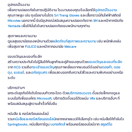
อุปกรณ์โรงงาน
เพื่อความปลอดภัยในการปฏิบัติงาน โรงงานของคุณจึงเลือกใช้
อุปกรณ์โรงงาน
คุณภาพสูง เช่น ถุงมือยางไนโตร
Sri Trang Gloves
และเสื้อกราวน์กันไฟฟ้าสถิตย์
Microtex
นอกจากนี้ ยังมีอุปกรณ์สนับสนุนความปลอดภัยจาก
3M
และหน้ากากนิรภัย
Yamada
เพื่อให้มั่นใจในความปลอดภัยของพนักงานทุกท่าน
สุขภาพและความงาม
ดูแลสุขอนามัยของพนักงานด้วย
ผลิตภัณฑ์สุขภาพและความงาม
เช่น พนักพิงหลัง
เพื่อสุขภาพ
FULICO
และหน้ากากอนามัย
Welcare
ของขวัญและของที่ระลึก
สร้างความประทับใจไม่รู้ลืมให้กับลูกค้าและคู่ค้าของคุณด้วย
ของขวัญและของที่ระลึก
จาก
KCG
รวมถึง
กระเช้าของขวัญ
คุณภาพเยี่ยมจากแบรนด์ดังอย่าง
ดอยคำ
,
ดอย
ตุง
,
แบรนด์
, และ
อภัยภูเบศร
เพื่อแสดงออกถึงความใส่ใจและความพิเศษอย่างเหนือ
ระดับ
บริการต่างๆ
ยกระดับธุรกิจให้เติบโตแบบก้าวกระโดด ด้วย
บริการครบวงจร
ตั้งแต่แพ็กเกจดูแล
ระบบไอทีเพื่อองค์กร
Microsoft
, บริการติดตั้งแอร์ติดผนัง
Vfix
และบริการอื่นๆ ที่
พร้อมสนับสนุนสู่ความสำเร็จที่ยั่งยืน
หนังสือ & คอร์สเรียนออนไลน์
รวม
หนังสือและคอร์สเรียนออนไลน์
หลากหลายแนวให้เลือกจุใจ เช่น หนังสือให้กำลังใจ
Springbooks
, หนังสือการ์ตูน
บงกชคิดส์
พร้อมคอร์สออนไลน์จาก
สคูลดิโอ