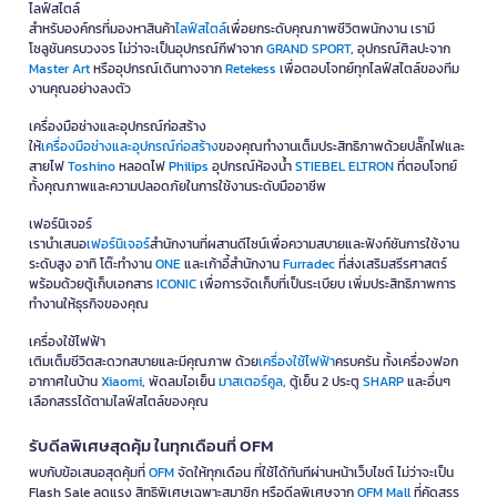
ไลฟ์สไตล์
สำหรับองค์กรที่มองหาสินค้า
ไลฟ์สไตล์
เพื่อยกระดับคุณภาพชีวิตพนักงาน เรามี
โซลูชันครบวงจร ไม่ว่าจะเป็นอุปกรณ์กีฬาจาก
GRAND SPORT
, อุปกรณ์ศิลปะจาก
Master Art
หรืออุปกรณ์เดินทางจาก
Retekess
เพื่อตอบโจทย์ทุกไลฟ์สไตล์ของทีม
งานคุณอย่างลงตัว
เครื่องมือช่างและอุปกรณ์ก่อสร้าง
ให้
เครื่องมือช่างและอุปกรณ์ก่อสร้าง
ของคุณทำงานเต็มประสิทธิภาพด้วยปลั๊กไฟและ
สายไฟ
Toshino
หลอดไฟ
Philips
อุปกรณ์ห้องน้ำ
STIEBEL ELTRON
ที่ตอบโจทย์
ทั้งคุณภาพและความปลอดภัยในการใช้งานระดับมืออาชีพ
เฟอร์นิเจอร์
เรานำเสนอ
เฟอร์นิเจอร์
สำนักงานที่ผสานดีไซน์เพื่อความสบายและฟังก์ชันการใช้งาน
ระดับสูง อาทิ โต๊ะทำงาน
ONE
และเก้าอี้สำนักงาน
Furradec
ที่ส่งเสริมสรีรศาสตร์
พร้อมด้วยตู้เก็บเอกสาร
ICONIC
เพื่อการจัดเก็บที่เป็นระเบียบ เพิ่มประสิทธิภาพการ
ทำงานให้ธุรกิจของคุณ
เครื่องใช้ไฟฟ้า
เติมเต็มชีวิตสะดวกสบายและมีคุณภาพ ด้วย
เครื่องใช้ไฟฟ้า
ครบครัน ทั้งเครื่องฟอก
อากาศในบ้าน
Xiaomi
, พัดลมไอเย็น
มาสเตอร์คูล
, ตู้เย็น 2 ประตู
SHARP
และอื่นๆ
เลือกสรรได้ตามไลฟ์สไตล์ของคุณ
รับดีลพิเศษสุดคุ้ม ในทุกเดือนที่ OFM
พบกับข้อเสนอสุดคุ้มที่
OFM
จัดให้ทุกเดือน ที่ใช้ได้ทันทีผ่านหน้าเว็บไซต์ ไม่ว่าจะเป็น
Flash Sale ลดแรง สิทธิพิเศษเฉพาะสมาชิก หรือดีลพิเศษจาก
OFM Mall
ที่คัดสรร