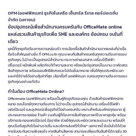
OFM (ออฟฟิศเมท) ธุรกิจในเครือ เซ็นทรัล รีเทล คอร์ปอเรชั่น
จำกัด (มหาชน)
ช้อปอุปกรณ์เพื่อสำนักงานครบครันกับ OfficeMate online
แหล่งรวมสินค้าธุรกิจเพื่อ SME และองค์กร ช้อปครบ จบในที่
เดียว
ยุคนี้ที่ทุกธุรกิจต้องการความคล่องตัว การเลือกซื้อสินค้าสำนักงานจากแหล่งที่น่าเชื่อ
ถือจึงสำคัญอย่างยิ่ง ที่ OFM.co.th คุณจะพบกับสินค้าครบครันทุกความต้องการของ
ธุรกิจคุณ ไม่ว่าจะเป็นอุปกรณ์สำนักงาน กระดาษถ่ายเอกสาร เครื่องใช้ไฟฟ้า
ปริ้นเตอร์ หมึกพิมพ์ ผลิตภัณฑ์ทำความสะอาด หรือแม้แต่อุปกรณ์โรงงาน เราคัดสรร
สินค้าคุณภาพ พร้อมมอบสิทธิพิเศษและโปรโมชั่นมากมาย เพื่อให้คุณประหยัดเวลา
และค่าใช้จ่ายได้อย่างคุ้มค่าที่สุด เลือกซื้อที่ ออฟฟิศเมท จบครบทุกความต้องการของ
ธุรกิจคุณอย่างแท้จริง
ทำไมต้อง OfficeMate Online?
Officemate (ออฟฟิศเมท) พร้อมเป็นคู่คิดธุรกิจของคุณ ด้วยสินค้าออฟฟิศหลาก
หลาย ตอบโจทย์ทุกความต้องการ ไม่ว่าจะเป็น อุปกรณ์สำนักงาน เครื่องใช้ไฟฟ้า
เฟอร์นิเจอร์ และอุปกรณ์เพื่อธุรกิจไว้อย่างครบครัน เหมาะสำหรับองค์กรทุกขนาด ผู้
ประกอบการรายย่อย ร้านค้า รวมถึงผู้ที่ต้องการสินค้าคุณภาพดีในราคาสุดคุ้ม พร้อม
บริการประกอบเฟอร์นิเจอร์ มืออาชีพ ช่วยให้คุณประหยัดเวลาและแรงงาน พร้อมให้
คุณเริ่มต้นธุรกิจได้อย่างราบรื่น และบริการส่งฟรีทั่วไทย* นอกจากนี้ ยังมั่นใจได้ด้วย
การรับประกันความพึงพอใจ หากสินค้าเสียหาย สามารถเปลี่ยน/คืนสินค้าได้ภายใน 30