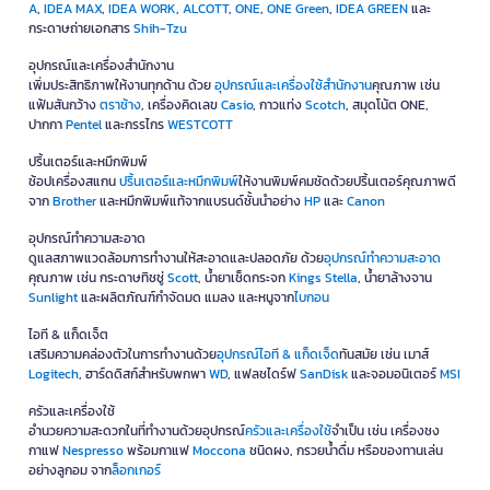
A
,
IDEA MAX
,
IDEA WORK
,
ALCOTT
,
ONE
,
ONE Green
,
IDEA GREEN
และ
กระดาษถ่ายเอกสาร
Shih-Tzu
อุปกรณ์และเครื่องสำนักงาน
เพิ่มประสิทธิภาพให้งานทุกด้าน ด้วย
อุปกรณ์และเครื่องใช้สำนักงาน
คุณภาพ เช่น
แฟ้มสันกว้าง
ตราช้าง
, เครื่องคิดเลข
Casio
, กาวแท่ง
Scotch
, สมุดโน้ต ONE,
ปากกา
Pentel
และกรรไกร
WESTCOTT
ปริ้นเตอร์และหมึกพิมพ์
ช้อปเครื่องสแกน
ปริ้นเตอร์และหมึกพิมพ์
ให้งานพิมพ์คมชัดด้วยปริ้นเตอร์คุณภาพดี
จาก
Brother
และหมึกพิมพ์แท้จากแบรนด์ชั้นนำอย่าง
HP
และ
Canon
อุปกรณ์ทำความสะอาด
ดูแลสภาพแวดล้อมการทำงานให้สะอาดและปลอดภัย ด้วย
อุปกรณ์ทำความสะอาด
คุณภาพ เช่น กระดาษทิชชู่
Scott
, น้ำยาเช็ดกระจก
Kings Stella
, น้ำยาล้างจาน
Sunlight
และผลิตภัณฑ์กำจัดมด แมลง และหนูจาก
ไบกอน
ไอที & แก็ดเจ็ต
เสริมความคล่องตัวในการทำงานด้วย
อุปกรณ์ไอที & แก็ดเจ็ด
ทันสมัย เช่น เมาส์
Logitech
, ฮาร์ดดิสก์สำหรับพกพา
WD
, แฟลชไดร์ฟ
SanDisk
และจอมอนิเตอร์
MSI
ครัวและเครื่องใช้
อำนวยความสะดวกในที่ทำงานด้วยอุปกรณ์
ครัวและเครื่องใช้
จำเป็น เช่น เครื่องชง
กาแฟ
Nespresso
พร้อมกาแฟ
Moccona
ชนิดผง, กรวยน้ำดื่ม หรือของทานเล่น
อย่างลูกอม จาก
ล็อกเกอร์