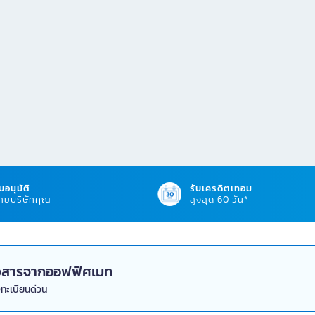
บอนุมัติ
รับเครดิตเทอม
ยบริษัทคุณ
สูงสุด 60 วัน*
่าวสารจากออฟฟิศเมท
งทะเบียนด่วน