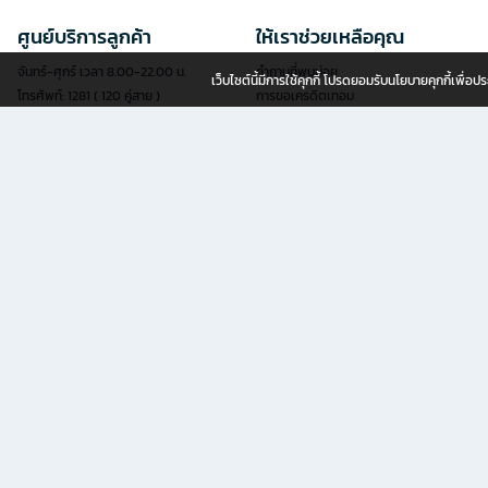
ศูนย์บริการลูกค้า
ให้เราช่วยเหลือคุณ
จันทร์-ศุกร์ เวลา 8.00-22.00 น.
คำถามที่พบบ่อย
เว็บไซต์นี้มีการใช้คุกกี้ โปรดยอมรับนโยบายคุกกี้เพื่
โทรศัพท์: 1281 ( 120 คู่สาย )
การขอเครดิตเทอม
แฟกซ์: 02-763-5555
การสมัครสมาชิก
อีเมล:
contact@officemate.co.th
การสั่งซื้อสินค้า
LINE:
@officemate
การชำระเงิน
การจัดส่งสินค้า
แบบฟอร์มออนไลน์
การเช็คสถานะการสั่งซื้อ
เช็คสถานะการจัดส่ง
สะดวกยิ่งขึ้นด้วยบริการยื่นคำขอผ่านแบบ
นโยบายการเปลี่ยน/คืนสินค้า
ฟอร์มออนไลน์ด้วยตัวคุณเอง
ลงทะเบียนรับประกันเฟอร์นิเจอร์
ดูแบบฟอร์มออนไลน์ทั้งหมด
ขายสินค้ากับเรา
OFM (ออฟฟิศเมท) ธุรกิจในเครือ เซ็นทรัล รีเทล คอร์ปอเรชั่น จำกัด (มห
ช้อปอุปกรณ์เพื่อสำนักงานครบครันกับ OfficeMate online แหล่งรวม