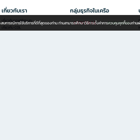
เกี่ยวกับเรา
กลุ่มธุรกิจในเครือ
เกี่ยวกับออฟฟิศเมท
P
อประสบการณ์การใช้บริการที่ดีที่สุดของท่าน ท่านสามารถศึกษาวิธีการตั้งค่าการควบคุมคุกกี้ของท่าน
เกี่ยวกับ COL
นักลงทุนสัมพันธ์
นโยบายความเป็นส่วนตัว
นโยบายการใช้คุกกี้
ข้อกำหนดของการบริการ
ลงทุนแฟรนไชส์ออฟฟิศเมท พลัส
ช่องทางการแจ้งเบาะแส
าชน)
สินค้าธุรกิจเพื่อ SME และองค์กร ช้อปครบ จบในที่เดียว