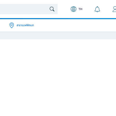
TH
สาขาออฟฟิศเมท