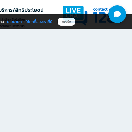
บริการ/สิทธิประโยชน์
rinting Solution
นโยบายการใช้คุกกี้ของเราที่นี่
ผ่าน
ยอมรับ
Member Rewards
The 1
@officemate
ให้คะแนนประสบการณ์ใช้งาน
ดาวน์โหลดแอป OFM
เว็บไซต์ที่นี่
ให้คะแนน