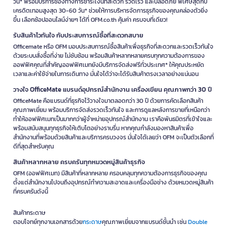
วัน* พร้อมบริการช่องทางการชำระเงินที่สะดวก รวดเร็ว และปลอดภัย พิเศษสุดกับ
เครดิตเทอมสูงสุด 30-60 วัน* ช่วยให้การบริหารจัดการธุรกิจของคุณคล่องตัวยิ่ง
ขึ้น เลือกช้อปออนไลน์ง่ายๆ ได้ที่ OFM.co.th คุ้มค่า ครบจบที่เดียว!
รับสินค้าไวทันใจ กับประสบการณ์ซื้อที่สะดวกสบาย
Officemate หรือ OFM มอบประสบการณ์ซื้อสินค้าเพื่อธุรกิจที่สะดวกและรวดเร็วทันใจ
ด้วยระบบสั่งซื้อที่ง่าย ไม่ซับซ้อน พร้อมสินค้าหลากหลายครบทุกความต้องการของ
ออฟฟิศคุณที่สำคัญออฟฟิศเมทยังมีบริการจัดส่งฟรีทั่วประเทศ* ให้คุณประหยัด
เวลาและค่าใช้จ่ายในการเดินทาง มั่นใจได้ว่าจะได้รับสินค้าตรงเวลาอย่างแน่นอน
วางใจ OfficeMate แบรนด์อุปกรณ์สำนักงาน เครื่องเขียน คุณภาพกว่า 30 ปี
OfficeMate คือแบรนด์ที่ธุรกิจไว้วางใจมาตลอดกว่า 30 ปี ด้วยการคัดเลือกสินค้า
คุณภาพเยี่ยม พร้อมบริการจัดส่งรวดเร็วทันใจ และการดูแลหลังการขายที่เหนือกว่า
ทำให้ออฟฟิศเมทเป็นมากกว่าผู้จำหน่ายอุปกรณ์สำนักงาน เราคือพันธมิตรที่เข้าใจและ
พร้อมสนับสนุนทุกธุรกิจให้เติบโตอย่างราบรื่น หากคุณกำลังมองหาสินค้าเพื่อ
สำนักงานที่พร้อมด้วยสินค้าและบริการครบวงจร มั่นใจได้เลยว่า OFM จะเป็นตัวเลือกที่
ดีที่สุดสำหรับคุณ
สินค้าหลากหลาย ครบครันทุกหมวดหมู่สินค้าธุรกิจ
OFM (ออฟฟิศเมท) มีสินค้าที่หลากหลาย ครอบคลุมทุกความต้องการธุรกิจของคุณ
ตั้งแต่สำนักงานไปจนถึงอุปกรณ์ทำความสะอาดและเครื่องมือช่าง ด้วยหมวดหมู่สินค้า
ที่ครบครันดังนี้
สินค้ากระดาษ
ตอบโจทย์ทุกงานเอกสารด้วย
กระดาษ
คุณภาพเยี่ยมจากแบรนด์ชั้นนำ เช่น
Double