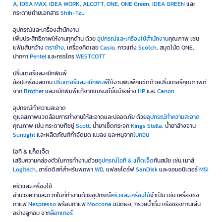
A
,
IDEA MAX
,
IDEA WORK
,
ALCOTT
,
ONE
,
ONE Green
,
IDEA GREEN
และ
กระดาษถ่ายเอกสาร
Shih-Tzu
อุปกรณ์และเครื่องสำนักงาน
เพิ่มประสิทธิภาพให้งานทุกด้าน ด้วย
อุปกรณ์และเครื่องใช้สำนักงาน
คุณภาพ เช่น
แฟ้มสันกว้าง
ตราช้าง
, เครื่องคิดเลข
Casio
, กาวแท่ง
Scotch
, สมุดโน้ต ONE,
ปากกา
Pentel
และกรรไกร
WESTCOTT
ปริ้นเตอร์และหมึกพิมพ์
ช้อปเครื่องสแกน
ปริ้นเตอร์และหมึกพิมพ์
ให้งานพิมพ์คมชัดด้วยปริ้นเตอร์คุณภาพดี
จาก
Brother
และหมึกพิมพ์แท้จากแบรนด์ชั้นนำอย่าง
HP
และ
Canon
อุปกรณ์ทำความสะอาด
ดูแลสภาพแวดล้อมการทำงานให้สะอาดและปลอดภัย ด้วย
อุปกรณ์ทำความสะอาด
คุณภาพ เช่น กระดาษทิชชู่
Scott
, น้ำยาเช็ดกระจก
Kings Stella
, น้ำยาล้างจาน
Sunlight
และผลิตภัณฑ์กำจัดมด แมลง และหนูจาก
ไบกอน
ไอที & แก็ดเจ็ต
เสริมความคล่องตัวในการทำงานด้วย
อุปกรณ์ไอที & แก็ดเจ็ด
ทันสมัย เช่น เมาส์
Logitech
, ฮาร์ดดิสก์สำหรับพกพา
WD
, แฟลชไดร์ฟ
SanDisk
และจอมอนิเตอร์
MSI
ครัวและเครื่องใช้
อำนวยความสะดวกในที่ทำงานด้วยอุปกรณ์
ครัวและเครื่องใช้
จำเป็น เช่น เครื่องชง
กาแฟ
Nespresso
พร้อมกาแฟ
Moccona
ชนิดผง, กรวยน้ำดื่ม หรือของทานเล่น
อย่างลูกอม จาก
ล็อกเกอร์