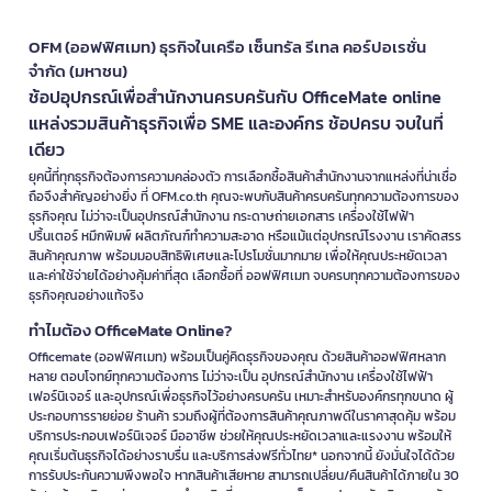
OFM (ออฟฟิศเมท) ธุรกิจในเครือ เซ็นทรัล รีเทล คอร์ปอเรชั่น
จำกัด (มหาชน)
ช้อปอุปกรณ์เพื่อสำนักงานครบครันกับ OfficeMate online
แหล่งรวมสินค้าธุรกิจเพื่อ SME และองค์กร ช้อปครบ จบในที่
เดียว
ยุคนี้ที่ทุกธุรกิจต้องการความคล่องตัว การเลือกซื้อสินค้าสำนักงานจากแหล่งที่น่าเชื่อ
ถือจึงสำคัญอย่างยิ่ง ที่ OFM.co.th คุณจะพบกับสินค้าครบครันทุกความต้องการของ
ธุรกิจคุณ ไม่ว่าจะเป็นอุปกรณ์สำนักงาน กระดาษถ่ายเอกสาร เครื่องใช้ไฟฟ้า
ปริ้นเตอร์ หมึกพิมพ์ ผลิตภัณฑ์ทำความสะอาด หรือแม้แต่อุปกรณ์โรงงาน เราคัดสรร
สินค้าคุณภาพ พร้อมมอบสิทธิพิเศษและโปรโมชั่นมากมาย เพื่อให้คุณประหยัดเวลา
และค่าใช้จ่ายได้อย่างคุ้มค่าที่สุด เลือกซื้อที่ ออฟฟิศเมท จบครบทุกความต้องการของ
ธุรกิจคุณอย่างแท้จริง
ทำไมต้อง OfficeMate Online?
Officemate (ออฟฟิศเมท) พร้อมเป็นคู่คิดธุรกิจของคุณ ด้วยสินค้าออฟฟิศหลาก
หลาย ตอบโจทย์ทุกความต้องการ ไม่ว่าจะเป็น อุปกรณ์สำนักงาน เครื่องใช้ไฟฟ้า
เฟอร์นิเจอร์ และอุปกรณ์เพื่อธุรกิจไว้อย่างครบครัน เหมาะสำหรับองค์กรทุกขนาด ผู้
ประกอบการรายย่อย ร้านค้า รวมถึงผู้ที่ต้องการสินค้าคุณภาพดีในราคาสุดคุ้ม พร้อม
บริการประกอบเฟอร์นิเจอร์ มืออาชีพ ช่วยให้คุณประหยัดเวลาและแรงงาน พร้อมให้
คุณเริ่มต้นธุรกิจได้อย่างราบรื่น และบริการส่งฟรีทั่วไทย* นอกจากนี้ ยังมั่นใจได้ด้วย
การรับประกันความพึงพอใจ หากสินค้าเสียหาย สามารถเปลี่ยน/คืนสินค้าได้ภายใน 30