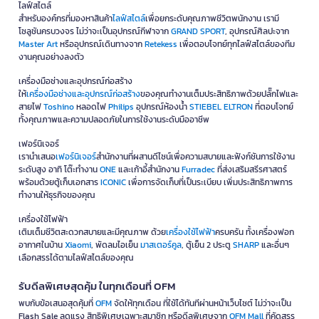
ไลฟ์สไตล์
สำหรับองค์กรที่มองหาสินค้า
ไลฟ์สไตล์
เพื่อยกระดับคุณภาพชีวิตพนักงาน เรามี
โซลูชันครบวงจร ไม่ว่าจะเป็นอุปกรณ์กีฬาจาก
GRAND SPORT
, อุปกรณ์ศิลปะจาก
Master Art
หรืออุปกรณ์เดินทางจาก
Retekess
เพื่อตอบโจทย์ทุกไลฟ์สไตล์ของทีม
งานคุณอย่างลงตัว
เครื่องมือช่างและอุปกรณ์ก่อสร้าง
ให้
เครื่องมือช่างและอุปกรณ์ก่อสร้าง
ของคุณทำงานเต็มประสิทธิภาพด้วยปลั๊กไฟและ
สายไฟ
Toshino
หลอดไฟ
Philips
อุปกรณ์ห้องน้ำ
STIEBEL ELTRON
ที่ตอบโจทย์
ทั้งคุณภาพและความปลอดภัยในการใช้งานระดับมืออาชีพ
เฟอร์นิเจอร์
เรานำเสนอ
เฟอร์นิเจอร์
สำนักงานที่ผสานดีไซน์เพื่อความสบายและฟังก์ชันการใช้งาน
ระดับสูง อาทิ โต๊ะทำงาน
ONE
และเก้าอี้สำนักงาน
Furradec
ที่ส่งเสริมสรีรศาสตร์
พร้อมด้วยตู้เก็บเอกสาร
ICONIC
เพื่อการจัดเก็บที่เป็นระเบียบ เพิ่มประสิทธิภาพการ
ทำงานให้ธุรกิจของคุณ
เครื่องใช้ไฟฟ้า
เติมเต็มชีวิตสะดวกสบายและมีคุณภาพ ด้วย
เครื่องใช้ไฟฟ้า
ครบครัน ทั้งเครื่องฟอก
อากาศในบ้าน
Xiaomi
, พัดลมไอเย็น
มาสเตอร์คูล
, ตู้เย็น 2 ประตู
SHARP
และอื่นๆ
เลือกสรรได้ตามไลฟ์สไตล์ของคุณ
รับดีลพิเศษสุดคุ้ม ในทุกเดือนที่ OFM
พบกับข้อเสนอสุดคุ้มที่
OFM
จัดให้ทุกเดือน ที่ใช้ได้ทันทีผ่านหน้าเว็บไซต์ ไม่ว่าจะเป็น
Flash Sale ลดแรง สิทธิพิเศษเฉพาะสมาชิก หรือดีลพิเศษจาก
OFM Mall
ที่คัดสรร