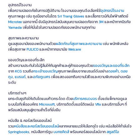
อุปกรณ์โรงงาน
เพื่อความปลอดภัยในการปฏิบัติงาน โรงงานของคุณจึงเลือกใช้
อุปกรณ์โรงงาน
คุณภาพสูง เช่น ถุงมือยางไนโตร
Sri Trang Gloves
และเสื้อกราวน์กันไฟฟ้าสถิตย์
Microtex
นอกจากนี้ ยังมีอุปกรณ์สนับสนุนความปลอดภัยจาก
3M
และหน้ากากนิรภัย
Yamada
เพื่อให้มั่นใจในความปลอดภัยของพนักงานทุกท่าน
สุขภาพและความงาม
ดูแลสุขอนามัยของพนักงานด้วย
ผลิตภัณฑ์สุขภาพและความงาม
เช่น พนักพิงหลัง
เพื่อสุขภาพ
FULICO
และหน้ากากอนามัย
Welcare
ของขวัญและของที่ระลึก
สร้างความประทับใจไม่รู้ลืมให้กับลูกค้าและคู่ค้าของคุณด้วย
ของขวัญและของที่ระลึก
จาก
KCG
รวมถึง
กระเช้าของขวัญ
คุณภาพเยี่ยมจากแบรนด์ดังอย่าง
ดอยคำ
,
ดอย
ตุง
,
แบรนด์
, และ
อภัยภูเบศร
เพื่อแสดงออกถึงความใส่ใจและความพิเศษอย่างเหนือ
ระดับ
บริการต่างๆ
ยกระดับธุรกิจให้เติบโตแบบก้าวกระโดด ด้วย
บริการครบวงจร
ตั้งแต่แพ็กเกจดูแล
ระบบไอทีเพื่อองค์กร
Microsoft
, บริการติดตั้งแอร์ติดผนัง
Vfix
และบริการอื่นๆ ที่
พร้อมสนับสนุนสู่ความสำเร็จที่ยั่งยืน
หนังสือ & คอร์สเรียนออนไลน์
รวม
หนังสือและคอร์สเรียนออนไลน์
หลากหลายแนวให้เลือกจุใจ เช่น หนังสือให้กำลังใจ
Springbooks
, หนังสือการ์ตูน
บงกชคิดส์
พร้อมคอร์สออนไลน์จาก
สคูลดิโอ