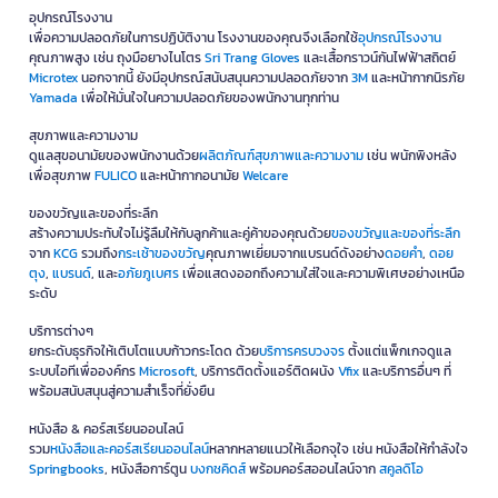
อุปกรณ์โรงงาน
เพื่อความปลอดภัยในการปฏิบัติงาน โรงงานของคุณจึงเลือกใช้
อุปกรณ์โรงงาน
คุณภาพสูง เช่น ถุงมือยางไนโตร
Sri Trang Gloves
และเสื้อกราวน์กันไฟฟ้าสถิตย์
Microtex
นอกจากนี้ ยังมีอุปกรณ์สนับสนุนความปลอดภัยจาก
3M
และหน้ากากนิรภัย
Yamada
เพื่อให้มั่นใจในความปลอดภัยของพนักงานทุกท่าน
สุขภาพและความงาม
ดูแลสุขอนามัยของพนักงานด้วย
ผลิตภัณฑ์สุขภาพและความงาม
เช่น พนักพิงหลัง
เพื่อสุขภาพ
FULICO
และหน้ากากอนามัย
Welcare
ของขวัญและของที่ระลึก
สร้างความประทับใจไม่รู้ลืมให้กับลูกค้าและคู่ค้าของคุณด้วย
ของขวัญและของที่ระลึก
จาก
KCG
รวมถึง
กระเช้าของขวัญ
คุณภาพเยี่ยมจากแบรนด์ดังอย่าง
ดอยคำ
,
ดอย
ตุง
,
แบรนด์
, และ
อภัยภูเบศร
เพื่อแสดงออกถึงความใส่ใจและความพิเศษอย่างเหนือ
ระดับ
บริการต่างๆ
ยกระดับธุรกิจให้เติบโตแบบก้าวกระโดด ด้วย
บริการครบวงจร
ตั้งแต่แพ็กเกจดูแล
ระบบไอทีเพื่อองค์กร
Microsoft
, บริการติดตั้งแอร์ติดผนัง
Vfix
และบริการอื่นๆ ที่
พร้อมสนับสนุนสู่ความสำเร็จที่ยั่งยืน
หนังสือ & คอร์สเรียนออนไลน์
รวม
หนังสือและคอร์สเรียนออนไลน์
หลากหลายแนวให้เลือกจุใจ เช่น หนังสือให้กำลังใจ
Springbooks
, หนังสือการ์ตูน
บงกชคิดส์
พร้อมคอร์สออนไลน์จาก
สคูลดิโอ