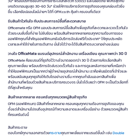
วัน* พร้อมบริการช่องทางการชำระเงินที่สะดวก รวดเร็ว และปลอดภัย พิเศษสุดกับ
เครดิตเทอมสูงสุด 30-60 วัน* ช่วยให้การบริหารจัดการธุรกิจของคุณคล่องตัวยิ่ง
ขึ้น เลือกช้อปออนไลน์ง่ายๆ ได้ที่ OFM.co.th คุ้มค่า ครบจบที่เดียว!
รับสินค้าไวทันใจ กับประสบการณ์ซื้อที่สะดวกสบาย
Officemate หรือ OFM มอบประสบการณ์ซื้อสินค้าเพื่อธุรกิจที่สะดวกและรวดเร็วทันใจ
ด้วยระบบสั่งซื้อที่ง่าย ไม่ซับซ้อน พร้อมสินค้าหลากหลายครบทุกความต้องการของ
ออฟฟิศคุณที่สำคัญออฟฟิศเมทยังมีบริการจัดส่งฟรีทั่วประเทศ* ให้คุณประหยัด
เวลาและค่าใช้จ่ายในการเดินทาง มั่นใจได้ว่าจะได้รับสินค้าตรงเวลาอย่างแน่นอน
วางใจ OfficeMate แบรนด์อุปกรณ์สำนักงาน เครื่องเขียน คุณภาพกว่า 30 ปี
OfficeMate คือแบรนด์ที่ธุรกิจไว้วางใจมาตลอดกว่า 30 ปี ด้วยการคัดเลือกสินค้า
คุณภาพเยี่ยม พร้อมบริการจัดส่งรวดเร็วทันใจ และการดูแลหลังการขายที่เหนือกว่า
ทำให้ออฟฟิศเมทเป็นมากกว่าผู้จำหน่ายอุปกรณ์สำนักงาน เราคือพันธมิตรที่เข้าใจและ
พร้อมสนับสนุนทุกธุรกิจให้เติบโตอย่างราบรื่น หากคุณกำลังมองหาสินค้าเพื่อ
สำนักงานที่พร้อมด้วยสินค้าและบริการครบวงจร มั่นใจได้เลยว่า OFM จะเป็นตัวเลือกที่
ดีที่สุดสำหรับคุณ
สินค้าหลากหลาย ครบครันทุกหมวดหมู่สินค้าธุรกิจ
OFM (ออฟฟิศเมท) มีสินค้าที่หลากหลาย ครอบคลุมทุกความต้องการธุรกิจของคุณ
ตั้งแต่สำนักงานไปจนถึงอุปกรณ์ทำความสะอาดและเครื่องมือช่าง ด้วยหมวดหมู่สินค้า
ที่ครบครันดังนี้
สินค้ากระดาษ
ตอบโจทย์ทุกงานเอกสารด้วย
กระดาษ
คุณภาพเยี่ยมจากแบรนด์ชั้นนำ เช่น
Double