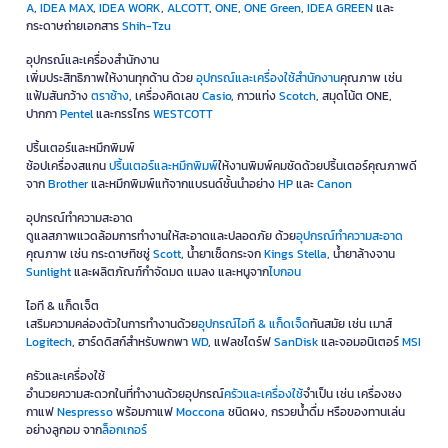
A
,
IDEA MAX
,
IDEA WORK
,
ALCOTT
,
ONE
,
ONE Green
,
IDEA GREEN
และ
กระดาษถ่ายเอกสาร
Shih-Tzu
อุปกรณ์และเครื่องสำนักงาน
เพิ่มประสิทธิภาพให้งานทุกด้าน ด้วย
อุปกรณ์และเครื่องใช้สำนักงาน
คุณภาพ เช่น
แฟ้มสันกว้าง
ตราช้าง
, เครื่องคิดเลข
Casio
, กาวแท่ง
Scotch
, สมุดโน้ต ONE,
ปากกา
Pentel
และกรรไกร
WESTCOTT
ปริ้นเตอร์และหมึกพิมพ์
ช้อปเครื่องสแกน
ปริ้นเตอร์และหมึกพิมพ์
ให้งานพิมพ์คมชัดด้วยปริ้นเตอร์คุณภาพดี
จาก
Brother
และหมึกพิมพ์แท้จากแบรนด์ชั้นนำอย่าง
HP
และ
Canon
อุปกรณ์ทำความสะอาด
ดูแลสภาพแวดล้อมการทำงานให้สะอาดและปลอดภัย ด้วย
อุปกรณ์ทำความสะอาด
คุณภาพ เช่น กระดาษทิชชู่
Scott
, น้ำยาเช็ดกระจก
Kings Stella
, น้ำยาล้างจาน
Sunlight
และผลิตภัณฑ์กำจัดมด แมลง และหนูจาก
ไบกอน
ไอที & แก็ดเจ็ต
เสริมความคล่องตัวในการทำงานด้วย
อุปกรณ์ไอที & แก็ดเจ็ด
ทันสมัย เช่น เมาส์
Logitech
, ฮาร์ดดิสก์สำหรับพกพา
WD
, แฟลชไดร์ฟ
SanDisk
และจอมอนิเตอร์
MSI
ครัวและเครื่องใช้
อำนวยความสะดวกในที่ทำงานด้วยอุปกรณ์
ครัวและเครื่องใช้
จำเป็น เช่น เครื่องชง
กาแฟ
Nespresso
พร้อมกาแฟ
Moccona
ชนิดผง, กรวยน้ำดื่ม หรือของทานเล่น
อย่างลูกอม จาก
ล็อกเกอร์