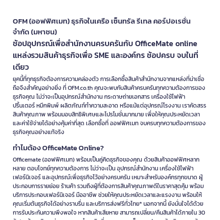
OFM (ออฟฟิศเมท) ธุรกิจในเครือ เซ็นทรัล รีเทล คอร์ปอเรชั่น
จำกัด (มหาชน)
ช้อปอุปกรณ์เพื่อสำนักงานครบครันกับ OfficeMate online
แหล่งรวมสินค้าธุรกิจเพื่อ SME และองค์กร ช้อปครบ จบในที่
เดียว
ยุคนี้ที่ทุกธุรกิจต้องการความคล่องตัว การเลือกซื้อสินค้าสำนักงานจากแหล่งที่น่าเชื่อ
ถือจึงสำคัญอย่างยิ่ง ที่ OFM.co.th คุณจะพบกับสินค้าครบครันทุกความต้องการของ
ธุรกิจคุณ ไม่ว่าจะเป็นอุปกรณ์สำนักงาน กระดาษถ่ายเอกสาร เครื่องใช้ไฟฟ้า
ปริ้นเตอร์ หมึกพิมพ์ ผลิตภัณฑ์ทำความสะอาด หรือแม้แต่อุปกรณ์โรงงาน เราคัดสรร
สินค้าคุณภาพ พร้อมมอบสิทธิพิเศษและโปรโมชั่นมากมาย เพื่อให้คุณประหยัดเวลา
และค่าใช้จ่ายได้อย่างคุ้มค่าที่สุด เลือกซื้อที่ ออฟฟิศเมท จบครบทุกความต้องการของ
ธุรกิจคุณอย่างแท้จริง
ทำไมต้อง OfficeMate Online?
Officemate (ออฟฟิศเมท) พร้อมเป็นคู่คิดธุรกิจของคุณ ด้วยสินค้าออฟฟิศหลาก
หลาย ตอบโจทย์ทุกความต้องการ ไม่ว่าจะเป็น อุปกรณ์สำนักงาน เครื่องใช้ไฟฟ้า
เฟอร์นิเจอร์ และอุปกรณ์เพื่อธุรกิจไว้อย่างครบครัน เหมาะสำหรับองค์กรทุกขนาด ผู้
ประกอบการรายย่อย ร้านค้า รวมถึงผู้ที่ต้องการสินค้าคุณภาพดีในราคาสุดคุ้ม พร้อม
บริการประกอบเฟอร์นิเจอร์ มืออาชีพ ช่วยให้คุณประหยัดเวลาและแรงงาน พร้อมให้
คุณเริ่มต้นธุรกิจได้อย่างราบรื่น และบริการส่งฟรีทั่วไทย* นอกจากนี้ ยังมั่นใจได้ด้วย
การรับประกันความพึงพอใจ หากสินค้าเสียหาย สามารถเปลี่ยน/คืนสินค้าได้ภายใน 30