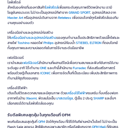
ไลฟ์สไตล์
สำหรับองค์กรที่มองหาสินค้า
ไลฟ์สไตล์
เพื่อยกระดับคุณภาพชีวิตพนักงาน เรามี
โซลูชันครบวงจร ไม่ว่าจะเป็นอุปกรณ์กีฬาจาก
GRAND SPORT
, อุปกรณ์ศิลปะจาก
Master Art
หรืออุปกรณ์เดินทางจาก
Retekess
เพื่อตอบโจทย์ทุกไลฟ์สไตล์ของทีม
งานคุณอย่างลงตัว
เครื่องมือช่างและอุปกรณ์ก่อสร้าง
ให้
เครื่องมือช่างและอุปกรณ์ก่อสร้าง
ของคุณทำงานเต็มประสิทธิภาพด้วยปลั๊กไฟและ
สายไฟ
Toshino
หลอดไฟ
Philips
อุปกรณ์ห้องน้ำ
STIEBEL ELTRON
ที่ตอบโจทย์
ทั้งคุณภาพและความปลอดภัยในการใช้งานระดับมืออาชีพ
เฟอร์นิเจอร์
เรานำเสนอ
เฟอร์นิเจอร์
สำนักงานที่ผสานดีไซน์เพื่อความสบายและฟังก์ชันการใช้งาน
ระดับสูง อาทิ โต๊ะทำงาน
ONE
และเก้าอี้สำนักงาน
Furradec
ที่ส่งเสริมสรีรศาสตร์
พร้อมด้วยตู้เก็บเอกสาร
ICONIC
เพื่อการจัดเก็บที่เป็นระเบียบ เพิ่มประสิทธิภาพการ
ทำงานให้ธุรกิจของคุณ
เครื่องใช้ไฟฟ้า
เติมเต็มชีวิตสะดวกสบายและมีคุณภาพ ด้วย
เครื่องใช้ไฟฟ้า
ครบครัน ทั้งเครื่องฟอก
อากาศในบ้าน
Xiaomi
, พัดลมไอเย็น
มาสเตอร์คูล
, ตู้เย็น 2 ประตู
SHARP
และอื่นๆ
เลือกสรรได้ตามไลฟ์สไตล์ของคุณ
รับดีลพิเศษสุดคุ้ม ในทุกเดือนที่ OFM
พบกับข้อเสนอสุดคุ้มที่
OFM
จัดให้ทุกเดือน ที่ใช้ได้ทันทีผ่านหน้าเว็บไซต์ ไม่ว่าจะเป็น
Flash Sale ลดแรง สิทธิพิเศษเฉพาะสมาชิก หรือดีลพิเศษจาก
OFM Mall
ที่คัดสรร