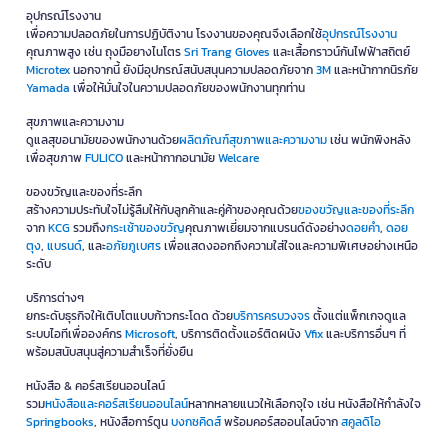
อุปกรณ์โรงงาน
เพื่อความปลอดภัยในการปฏิบัติงาน โรงงานของคุณจึงเลือกใช้
อุปกรณ์โรงงาน
คุณภาพสูง เช่น ถุงมือยางไนโตร
Sri Trang Gloves
และเสื้อกราวน์กันไฟฟ้าสถิตย์
Microtex
นอกจากนี้ ยังมีอุปกรณ์สนับสนุนความปลอดภัยจาก
3M
และหน้ากากนิรภัย
Yamada
เพื่อให้มั่นใจในความปลอดภัยของพนักงานทุกท่าน
สุขภาพและความงาม
ดูแลสุขอนามัยของพนักงานด้วย
ผลิตภัณฑ์สุขภาพและความงาม
เช่น พนักพิงหลัง
เพื่อสุขภาพ
FULICO
และหน้ากากอนามัย
Welcare
ของขวัญและของที่ระลึก
สร้างความประทับใจไม่รู้ลืมให้กับลูกค้าและคู่ค้าของคุณด้วย
ของขวัญและของที่ระลึก
จาก
KCG
รวมถึง
กระเช้าของขวัญ
คุณภาพเยี่ยมจากแบรนด์ดังอย่าง
ดอยคำ
,
ดอย
ตุง
,
แบรนด์
, และ
อภัยภูเบศร
เพื่อแสดงออกถึงความใส่ใจและความพิเศษอย่างเหนือ
ระดับ
บริการต่างๆ
ยกระดับธุรกิจให้เติบโตแบบก้าวกระโดด ด้วย
บริการครบวงจร
ตั้งแต่แพ็กเกจดูแล
ระบบไอทีเพื่อองค์กร
Microsoft
, บริการติดตั้งแอร์ติดผนัง
Vfix
และบริการอื่นๆ ที่
พร้อมสนับสนุนสู่ความสำเร็จที่ยั่งยืน
หนังสือ & คอร์สเรียนออนไลน์
รวม
หนังสือและคอร์สเรียนออนไลน์
หลากหลายแนวให้เลือกจุใจ เช่น หนังสือให้กำลังใจ
Springbooks
, หนังสือการ์ตูน
บงกชคิดส์
พร้อมคอร์สออนไลน์จาก
สคูลดิโอ