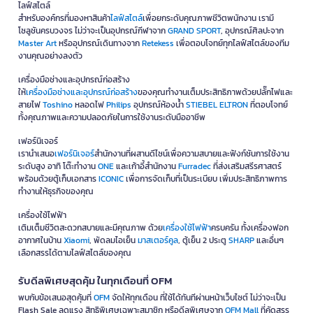
ไลฟ์สไตล์
สำหรับองค์กรที่มองหาสินค้า
ไลฟ์สไตล์
เพื่อยกระดับคุณภาพชีวิตพนักงาน เรามี
โซลูชันครบวงจร ไม่ว่าจะเป็นอุปกรณ์กีฬาจาก
GRAND SPORT
, อุปกรณ์ศิลปะจาก
Master Art
หรืออุปกรณ์เดินทางจาก
Retekess
เพื่อตอบโจทย์ทุกไลฟ์สไตล์ของทีม
งานคุณอย่างลงตัว
เครื่องมือช่างและอุปกรณ์ก่อสร้าง
ให้
เครื่องมือช่างและอุปกรณ์ก่อสร้าง
ของคุณทำงานเต็มประสิทธิภาพด้วยปลั๊กไฟและ
สายไฟ
Toshino
หลอดไฟ
Philips
อุปกรณ์ห้องน้ำ
STIEBEL ELTRON
ที่ตอบโจทย์
ทั้งคุณภาพและความปลอดภัยในการใช้งานระดับมืออาชีพ
เฟอร์นิเจอร์
เรานำเสนอ
เฟอร์นิเจอร์
สำนักงานที่ผสานดีไซน์เพื่อความสบายและฟังก์ชันการใช้งาน
ระดับสูง อาทิ โต๊ะทำงาน
ONE
และเก้าอี้สำนักงาน
Furradec
ที่ส่งเสริมสรีรศาสตร์
พร้อมด้วยตู้เก็บเอกสาร
ICONIC
เพื่อการจัดเก็บที่เป็นระเบียบ เพิ่มประสิทธิภาพการ
ทำงานให้ธุรกิจของคุณ
เครื่องใช้ไฟฟ้า
เติมเต็มชีวิตสะดวกสบายและมีคุณภาพ ด้วย
เครื่องใช้ไฟฟ้า
ครบครัน ทั้งเครื่องฟอก
อากาศในบ้าน
Xiaomi
, พัดลมไอเย็น
มาสเตอร์คูล
, ตู้เย็น 2 ประตู
SHARP
และอื่นๆ
เลือกสรรได้ตามไลฟ์สไตล์ของคุณ
รับดีลพิเศษสุดคุ้ม ในทุกเดือนที่ OFM
พบกับข้อเสนอสุดคุ้มที่
OFM
จัดให้ทุกเดือน ที่ใช้ได้ทันทีผ่านหน้าเว็บไซต์ ไม่ว่าจะเป็น
Flash Sale ลดแรง สิทธิพิเศษเฉพาะสมาชิก หรือดีลพิเศษจาก
OFM Mall
ที่คัดสรร