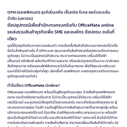
OFM (ออฟฟิศเมท) ธุรกิจในเครือ เซ็นทรัล รีเทล คอร์ปอเรชั่น
จำกัด (มหาชน)
ช้อปอุปกรณ์เพื่อสำนักงานครบครันกับ OfficeMate online
แหล่งรวมสินค้าธุรกิจเพื่อ SME และองค์กร ช้อปครบ จบในที่
เดียว
ยุคนี้ที่ทุกธุรกิจต้องการความคล่องตัว การเลือกซื้อสินค้าสำนักงานจากแหล่งที่น่าเชื่อ
ถือจึงสำคัญอย่างยิ่ง ที่ OFM.co.th คุณจะพบกับสินค้าครบครันทุกความต้องการของ
ธุรกิจคุณ ไม่ว่าจะเป็นอุปกรณ์สำนักงาน กระดาษถ่ายเอกสาร เครื่องใช้ไฟฟ้า
ปริ้นเตอร์ หมึกพิมพ์ ผลิตภัณฑ์ทำความสะอาด หรือแม้แต่อุปกรณ์โรงงาน เราคัดสรร
สินค้าคุณภาพ พร้อมมอบสิทธิพิเศษและโปรโมชั่นมากมาย เพื่อให้คุณประหยัดเวลา
และค่าใช้จ่ายได้อย่างคุ้มค่าที่สุด เลือกซื้อที่ ออฟฟิศเมท จบครบทุกความต้องการของ
ธุรกิจคุณอย่างแท้จริง
ทำไมต้อง OfficeMate Online?
Officemate (ออฟฟิศเมท) พร้อมเป็นคู่คิดธุรกิจของคุณ ด้วยสินค้าออฟฟิศหลาก
หลาย ตอบโจทย์ทุกความต้องการ ไม่ว่าจะเป็น อุปกรณ์สำนักงาน เครื่องใช้ไฟฟ้า
เฟอร์นิเจอร์ และอุปกรณ์เพื่อธุรกิจไว้อย่างครบครัน เหมาะสำหรับองค์กรทุกขนาด ผู้
ประกอบการรายย่อย ร้านค้า รวมถึงผู้ที่ต้องการสินค้าคุณภาพดีในราคาสุดคุ้ม พร้อม
บริการประกอบเฟอร์นิเจอร์ มืออาชีพ ช่วยให้คุณประหยัดเวลาและแรงงาน พร้อมให้
คุณเริ่มต้นธุรกิจได้อย่างราบรื่น และบริการส่งฟรีทั่วไทย* นอกจากนี้ ยังมั่นใจได้ด้วย
การรับประกันความพึงพอใจ หากสินค้าเสียหาย สามารถเปลี่ยน/คืนสินค้าได้ภายใน 30