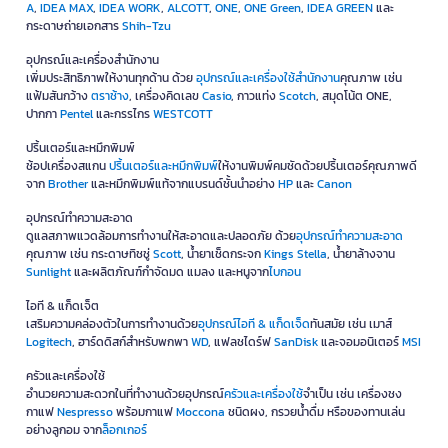
A
,
IDEA MAX
,
IDEA WORK
,
ALCOTT
,
ONE
,
ONE Green
,
IDEA GREEN
และ
กระดาษถ่ายเอกสาร
Shih-Tzu
อุปกรณ์และเครื่องสำนักงาน
เพิ่มประสิทธิภาพให้งานทุกด้าน ด้วย
อุปกรณ์และเครื่องใช้สำนักงาน
คุณภาพ เช่น
แฟ้มสันกว้าง
ตราช้าง
, เครื่องคิดเลข
Casio
, กาวแท่ง
Scotch
, สมุดโน้ต ONE,
ปากกา
Pentel
และกรรไกร
WESTCOTT
ปริ้นเตอร์และหมึกพิมพ์
ช้อปเครื่องสแกน
ปริ้นเตอร์และหมึกพิมพ์
ให้งานพิมพ์คมชัดด้วยปริ้นเตอร์คุณภาพดี
จาก
Brother
และหมึกพิมพ์แท้จากแบรนด์ชั้นนำอย่าง
HP
และ
Canon
อุปกรณ์ทำความสะอาด
ดูแลสภาพแวดล้อมการทำงานให้สะอาดและปลอดภัย ด้วย
อุปกรณ์ทำความสะอาด
คุณภาพ เช่น กระดาษทิชชู่
Scott
, น้ำยาเช็ดกระจก
Kings Stella
, น้ำยาล้างจาน
Sunlight
และผลิตภัณฑ์กำจัดมด แมลง และหนูจาก
ไบกอน
ไอที & แก็ดเจ็ต
เสริมความคล่องตัวในการทำงานด้วย
อุปกรณ์ไอที & แก็ดเจ็ด
ทันสมัย เช่น เมาส์
Logitech
, ฮาร์ดดิสก์สำหรับพกพา
WD
, แฟลชไดร์ฟ
SanDisk
และจอมอนิเตอร์
MSI
ครัวและเครื่องใช้
อำนวยความสะดวกในที่ทำงานด้วยอุปกรณ์
ครัวและเครื่องใช้
จำเป็น เช่น เครื่องชง
กาแฟ
Nespresso
พร้อมกาแฟ
Moccona
ชนิดผง, กรวยน้ำดื่ม หรือของทานเล่น
อย่างลูกอม จาก
ล็อกเกอร์