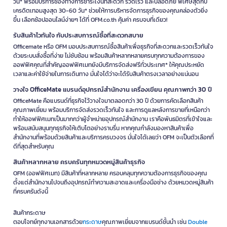
วัน* พร้อมบริการช่องทางการชำระเงินที่สะดวก รวดเร็ว และปลอดภัย พิเศษสุดกับ
เครดิตเทอมสูงสุด 30-60 วัน* ช่วยให้การบริหารจัดการธุรกิจของคุณคล่องตัวยิ่ง
ขึ้น เลือกช้อปออนไลน์ง่ายๆ ได้ที่ OFM.co.th คุ้มค่า ครบจบที่เดียว!
รับสินค้าไวทันใจ กับประสบการณ์ซื้อที่สะดวกสบาย
Officemate หรือ OFM มอบประสบการณ์ซื้อสินค้าเพื่อธุรกิจที่สะดวกและรวดเร็วทันใจ
ด้วยระบบสั่งซื้อที่ง่าย ไม่ซับซ้อน พร้อมสินค้าหลากหลายครบทุกความต้องการของ
ออฟฟิศคุณที่สำคัญออฟฟิศเมทยังมีบริการจัดส่งฟรีทั่วประเทศ* ให้คุณประหยัด
เวลาและค่าใช้จ่ายในการเดินทาง มั่นใจได้ว่าจะได้รับสินค้าตรงเวลาอย่างแน่นอน
วางใจ OfficeMate แบรนด์อุปกรณ์สำนักงาน เครื่องเขียน คุณภาพกว่า 30 ปี
OfficeMate คือแบรนด์ที่ธุรกิจไว้วางใจมาตลอดกว่า 30 ปี ด้วยการคัดเลือกสินค้า
คุณภาพเยี่ยม พร้อมบริการจัดส่งรวดเร็วทันใจ และการดูแลหลังการขายที่เหนือกว่า
ทำให้ออฟฟิศเมทเป็นมากกว่าผู้จำหน่ายอุปกรณ์สำนักงาน เราคือพันธมิตรที่เข้าใจและ
พร้อมสนับสนุนทุกธุรกิจให้เติบโตอย่างราบรื่น หากคุณกำลังมองหาสินค้าเพื่อ
สำนักงานที่พร้อมด้วยสินค้าและบริการครบวงจร มั่นใจได้เลยว่า OFM จะเป็นตัวเลือกที่
ดีที่สุดสำหรับคุณ
สินค้าหลากหลาย ครบครันทุกหมวดหมู่สินค้าธุรกิจ
OFM (ออฟฟิศเมท) มีสินค้าที่หลากหลาย ครอบคลุมทุกความต้องการธุรกิจของคุณ
ตั้งแต่สำนักงานไปจนถึงอุปกรณ์ทำความสะอาดและเครื่องมือช่าง ด้วยหมวดหมู่สินค้า
ที่ครบครันดังนี้
สินค้ากระดาษ
ตอบโจทย์ทุกงานเอกสารด้วย
กระดาษ
คุณภาพเยี่ยมจากแบรนด์ชั้นนำ เช่น
Double