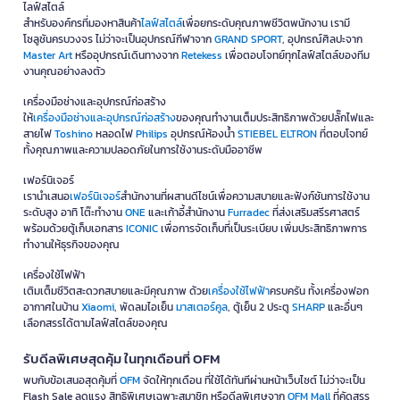
ไลฟ์สไตล์
สำหรับองค์กรที่มองหาสินค้า
ไลฟ์สไตล์
เพื่อยกระดับคุณภาพชีวิตพนักงาน เรามี
โซลูชันครบวงจร ไม่ว่าจะเป็นอุปกรณ์กีฬาจาก
GRAND SPORT
, อุปกรณ์ศิลปะจาก
Master Art
หรืออุปกรณ์เดินทางจาก
Retekess
เพื่อตอบโจทย์ทุกไลฟ์สไตล์ของทีม
งานคุณอย่างลงตัว
เครื่องมือช่างและอุปกรณ์ก่อสร้าง
ให้
เครื่องมือช่างและอุปกรณ์ก่อสร้าง
ของคุณทำงานเต็มประสิทธิภาพด้วยปลั๊กไฟและ
สายไฟ
Toshino
หลอดไฟ
Philips
อุปกรณ์ห้องน้ำ
STIEBEL ELTRON
ที่ตอบโจทย์
ทั้งคุณภาพและความปลอดภัยในการใช้งานระดับมืออาชีพ
เฟอร์นิเจอร์
เรานำเสนอ
เฟอร์นิเจอร์
สำนักงานที่ผสานดีไซน์เพื่อความสบายและฟังก์ชันการใช้งาน
ระดับสูง อาทิ โต๊ะทำงาน
ONE
และเก้าอี้สำนักงาน
Furradec
ที่ส่งเสริมสรีรศาสตร์
พร้อมด้วยตู้เก็บเอกสาร
ICONIC
เพื่อการจัดเก็บที่เป็นระเบียบ เพิ่มประสิทธิภาพการ
ทำงานให้ธุรกิจของคุณ
เครื่องใช้ไฟฟ้า
เติมเต็มชีวิตสะดวกสบายและมีคุณภาพ ด้วย
เครื่องใช้ไฟฟ้า
ครบครัน ทั้งเครื่องฟอก
อากาศในบ้าน
Xiaomi
, พัดลมไอเย็น
มาสเตอร์คูล
, ตู้เย็น 2 ประตู
SHARP
และอื่นๆ
เลือกสรรได้ตามไลฟ์สไตล์ของคุณ
รับดีลพิเศษสุดคุ้ม ในทุกเดือนที่ OFM
พบกับข้อเสนอสุดคุ้มที่
OFM
จัดให้ทุกเดือน ที่ใช้ได้ทันทีผ่านหน้าเว็บไซต์ ไม่ว่าจะเป็น
Flash Sale ลดแรง สิทธิพิเศษเฉพาะสมาชิก หรือดีลพิเศษจาก
OFM Mall
ที่คัดสรร