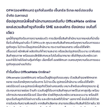
OFM (ออฟฟิศเมท) ธุรกิจในเครือ เซ็นทรัล รีเทล คอร์ปอเรชั่น
จำกัด (มหาชน)
ช้อปอุปกรณ์เพื่อสำนักงานครบครันกับ OfficeMate online
แหล่งรวมสินค้าธุรกิจเพื่อ SME และองค์กร ช้อปครบ จบในที่
เดียว
ยุคนี้ที่ทุกธุรกิจต้องการความคล่องตัว การเลือกซื้อสินค้าสำนักงานจากแหล่งที่น่าเชื่อ
ถือจึงสำคัญอย่างยิ่ง ที่ OFM.co.th คุณจะพบกับสินค้าครบครันทุกความต้องการของ
ธุรกิจคุณ ไม่ว่าจะเป็นอุปกรณ์สำนักงาน กระดาษถ่ายเอกสาร เครื่องใช้ไฟฟ้า
ปริ้นเตอร์ หมึกพิมพ์ ผลิตภัณฑ์ทำความสะอาด หรือแม้แต่อุปกรณ์โรงงาน เราคัดสรร
สินค้าคุณภาพ พร้อมมอบสิทธิพิเศษและโปรโมชั่นมากมาย เพื่อให้คุณประหยัดเวลา
และค่าใช้จ่ายได้อย่างคุ้มค่าที่สุด เลือกซื้อที่ ออฟฟิศเมท จบครบทุกความต้องการของ
ธุรกิจคุณอย่างแท้จริง
ทำไมต้อง OfficeMate Online?
Officemate (ออฟฟิศเมท) พร้อมเป็นคู่คิดธุรกิจของคุณ ด้วยสินค้าออฟฟิศหลาก
หลาย ตอบโจทย์ทุกความต้องการ ไม่ว่าจะเป็น อุปกรณ์สำนักงาน เครื่องใช้ไฟฟ้า
เฟอร์นิเจอร์ และอุปกรณ์เพื่อธุรกิจไว้อย่างครบครัน เหมาะสำหรับองค์กรทุกขนาด ผู้
ประกอบการรายย่อย ร้านค้า รวมถึงผู้ที่ต้องการสินค้าคุณภาพดีในราคาสุดคุ้ม พร้อม
บริการประกอบเฟอร์นิเจอร์ มืออาชีพ ช่วยให้คุณประหยัดเวลาและแรงงาน พร้อมให้
คุณเริ่มต้นธุรกิจได้อย่างราบรื่น และบริการส่งฟรีทั่วไทย* นอกจากนี้ ยังมั่นใจได้ด้วย
การรับประกันความพึงพอใจ หากสินค้าเสียหาย สามารถเปลี่ยน/คืนสินค้าได้ภายใน 30