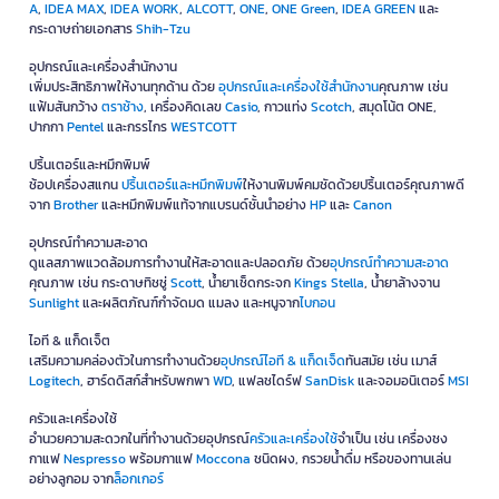
A
,
IDEA MAX
,
IDEA WORK
,
ALCOTT
,
ONE
,
ONE Green
,
IDEA GREEN
และ
กระดาษถ่ายเอกสาร
Shih-Tzu
อุปกรณ์และเครื่องสำนักงาน
เพิ่มประสิทธิภาพให้งานทุกด้าน ด้วย
อุปกรณ์และเครื่องใช้สำนักงาน
คุณภาพ เช่น
แฟ้มสันกว้าง
ตราช้าง
, เครื่องคิดเลข
Casio
, กาวแท่ง
Scotch
, สมุดโน้ต ONE,
ปากกา
Pentel
และกรรไกร
WESTCOTT
ปริ้นเตอร์และหมึกพิมพ์
ช้อปเครื่องสแกน
ปริ้นเตอร์และหมึกพิมพ์
ให้งานพิมพ์คมชัดด้วยปริ้นเตอร์คุณภาพดี
จาก
Brother
และหมึกพิมพ์แท้จากแบรนด์ชั้นนำอย่าง
HP
และ
Canon
อุปกรณ์ทำความสะอาด
ดูแลสภาพแวดล้อมการทำงานให้สะอาดและปลอดภัย ด้วย
อุปกรณ์ทำความสะอาด
คุณภาพ เช่น กระดาษทิชชู่
Scott
, น้ำยาเช็ดกระจก
Kings Stella
, น้ำยาล้างจาน
Sunlight
และผลิตภัณฑ์กำจัดมด แมลง และหนูจาก
ไบกอน
ไอที & แก็ดเจ็ต
เสริมความคล่องตัวในการทำงานด้วย
อุปกรณ์ไอที & แก็ดเจ็ด
ทันสมัย เช่น เมาส์
Logitech
, ฮาร์ดดิสก์สำหรับพกพา
WD
, แฟลชไดร์ฟ
SanDisk
และจอมอนิเตอร์
MSI
ครัวและเครื่องใช้
อำนวยความสะดวกในที่ทำงานด้วยอุปกรณ์
ครัวและเครื่องใช้
จำเป็น เช่น เครื่องชง
กาแฟ
Nespresso
พร้อมกาแฟ
Moccona
ชนิดผง, กรวยน้ำดื่ม หรือของทานเล่น
อย่างลูกอม จาก
ล็อกเกอร์