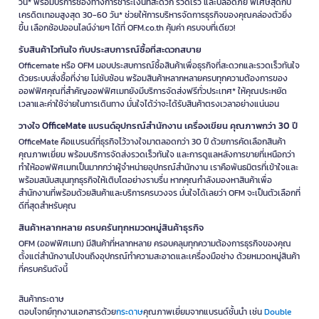
วัน* พร้อมบริการช่องทางการชำระเงินที่สะดวก รวดเร็ว และปลอดภัย พิเศษสุดกับ
เครดิตเทอมสูงสุด 30-60 วัน* ช่วยให้การบริหารจัดการธุรกิจของคุณคล่องตัวยิ่ง
ขึ้น เลือกช้อปออนไลน์ง่ายๆ ได้ที่ OFM.co.th คุ้มค่า ครบจบที่เดียว!
รับสินค้าไวทันใจ กับประสบการณ์ซื้อที่สะดวกสบาย
Officemate หรือ OFM มอบประสบการณ์ซื้อสินค้าเพื่อธุรกิจที่สะดวกและรวดเร็วทันใจ
ด้วยระบบสั่งซื้อที่ง่าย ไม่ซับซ้อน พร้อมสินค้าหลากหลายครบทุกความต้องการของ
ออฟฟิศคุณที่สำคัญออฟฟิศเมทยังมีบริการจัดส่งฟรีทั่วประเทศ* ให้คุณประหยัด
เวลาและค่าใช้จ่ายในการเดินทาง มั่นใจได้ว่าจะได้รับสินค้าตรงเวลาอย่างแน่นอน
วางใจ OfficeMate แบรนด์อุปกรณ์สำนักงาน เครื่องเขียน คุณภาพกว่า 30 ปี
OfficeMate คือแบรนด์ที่ธุรกิจไว้วางใจมาตลอดกว่า 30 ปี ด้วยการคัดเลือกสินค้า
คุณภาพเยี่ยม พร้อมบริการจัดส่งรวดเร็วทันใจ และการดูแลหลังการขายที่เหนือกว่า
ทำให้ออฟฟิศเมทเป็นมากกว่าผู้จำหน่ายอุปกรณ์สำนักงาน เราคือพันธมิตรที่เข้าใจและ
พร้อมสนับสนุนทุกธุรกิจให้เติบโตอย่างราบรื่น หากคุณกำลังมองหาสินค้าเพื่อ
สำนักงานที่พร้อมด้วยสินค้าและบริการครบวงจร มั่นใจได้เลยว่า OFM จะเป็นตัวเลือกที่
ดีที่สุดสำหรับคุณ
สินค้าหลากหลาย ครบครันทุกหมวดหมู่สินค้าธุรกิจ
OFM (ออฟฟิศเมท) มีสินค้าที่หลากหลาย ครอบคลุมทุกความต้องการธุรกิจของคุณ
ตั้งแต่สำนักงานไปจนถึงอุปกรณ์ทำความสะอาดและเครื่องมือช่าง ด้วยหมวดหมู่สินค้า
ที่ครบครันดังนี้
สินค้ากระดาษ
ตอบโจทย์ทุกงานเอกสารด้วย
กระดาษ
คุณภาพเยี่ยมจากแบรนด์ชั้นนำ เช่น
Double