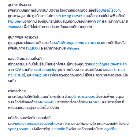
อุปกรณ์โรงงาน
เพื่อความปลอดภัยในการปฏิบัติงาน โรงงานของคุณจึงเลือกใช้
อุปกรณ์โรงงาน
คุณภาพสูง เช่น ถุงมือยางไนโตร
Sri Trang Gloves
และเสื้อกราวน์กันไฟฟ้าสถิตย์
Microtex
นอกจากนี้ ยังมีอุปกรณ์สนับสนุนความปลอดภัยจาก
3M
และหน้ากากนิรภัย
Yamada
เพื่อให้มั่นใจในความปลอดภัยของพนักงานทุกท่าน
สุขภาพและความงาม
ดูแลสุขอนามัยของพนักงานด้วย
ผลิตภัณฑ์สุขภาพและความงาม
เช่น พนักพิงหลัง
เพื่อสุขภาพ
FULICO
และหน้ากากอนามัย
Welcare
ของขวัญและของที่ระลึก
สร้างความประทับใจไม่รู้ลืมให้กับลูกค้าและคู่ค้าของคุณด้วย
ของขวัญและของที่ระลึก
จาก
KCG
รวมถึง
กระเช้าของขวัญ
คุณภาพเยี่ยมจากแบรนด์ดังอย่าง
ดอยคำ
,
ดอย
ตุง
,
แบรนด์
, และ
อภัยภูเบศร
เพื่อแสดงออกถึงความใส่ใจและความพิเศษอย่างเหนือ
ระดับ
บริการต่างๆ
ยกระดับธุรกิจให้เติบโตแบบก้าวกระโดด ด้วย
บริการครบวงจร
ตั้งแต่แพ็กเกจดูแล
ระบบไอทีเพื่อองค์กร
Microsoft
, บริการติดตั้งแอร์ติดผนัง
Vfix
และบริการอื่นๆ ที่
พร้อมสนับสนุนสู่ความสำเร็จที่ยั่งยืน
หนังสือ & คอร์สเรียนออนไลน์
รวม
หนังสือและคอร์สเรียนออนไลน์
หลากหลายแนวให้เลือกจุใจ เช่น หนังสือให้กำลังใจ
Springbooks
, หนังสือการ์ตูน
บงกชคิดส์
พร้อมคอร์สออนไลน์จาก
สคูลดิโอ