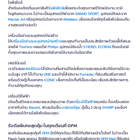
ไลฟ์สไตล์
สำหรับองค์กรที่มองหาสินค้า
ไลฟ์สไตล์
เพื่อยกระดับคุณภาพชีวิตพนักงาน เรามี
โซลูชันครบวงจร ไม่ว่าจะเป็นอุปกรณ์กีฬาจาก
GRAND SPORT
, อุปกรณ์ศิลปะจาก
Master Art
หรืออุปกรณ์เดินทางจาก
Retekess
เพื่อตอบโจทย์ทุกไลฟ์สไตล์ของทีม
งานคุณอย่างลงตัว
เครื่องมือช่างและอุปกรณ์ก่อสร้าง
ให้
เครื่องมือช่างและอุปกรณ์ก่อสร้าง
ของคุณทำงานเต็มประสิทธิภาพด้วยปลั๊กไฟและ
สายไฟ
Toshino
หลอดไฟ
Philips
อุปกรณ์ห้องน้ำ
STIEBEL ELTRON
ที่ตอบโจทย์
ทั้งคุณภาพและความปลอดภัยในการใช้งานระดับมืออาชีพ
เฟอร์นิเจอร์
เรานำเสนอ
เฟอร์นิเจอร์
สำนักงานที่ผสานดีไซน์เพื่อความสบายและฟังก์ชันการใช้งาน
ระดับสูง อาทิ โต๊ะทำงาน
ONE
และเก้าอี้สำนักงาน
Furradec
ที่ส่งเสริมสรีรศาสตร์
พร้อมด้วยตู้เก็บเอกสาร
ICONIC
เพื่อการจัดเก็บที่เป็นระเบียบ เพิ่มประสิทธิภาพการ
ทำงานให้ธุรกิจของคุณ
เครื่องใช้ไฟฟ้า
เติมเต็มชีวิตสะดวกสบายและมีคุณภาพ ด้วย
เครื่องใช้ไฟฟ้า
ครบครัน ทั้งเครื่องฟอก
อากาศในบ้าน
Xiaomi
, พัดลมไอเย็น
มาสเตอร์คูล
, ตู้เย็น 2 ประตู
SHARP
และอื่นๆ
เลือกสรรได้ตามไลฟ์สไตล์ของคุณ
รับดีลพิเศษสุดคุ้ม ในทุกเดือนที่ OFM
พบกับข้อเสนอสุดคุ้มที่
OFM
จัดให้ทุกเดือน ที่ใช้ได้ทันทีผ่านหน้าเว็บไซต์ ไม่ว่าจะเป็น
Flash Sale ลดแรง สิทธิพิเศษเฉพาะสมาชิก หรือดีลพิเศษจาก
OFM Mall
ที่คัดสรร