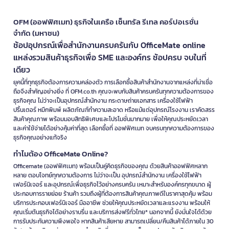
OFM (ออฟฟิศเมท) ธุรกิจในเครือ เซ็นทรัล รีเทล คอร์ปอเรชั่น
จำกัด (มหาชน)
ช้อปอุปกรณ์เพื่อสำนักงานครบครันกับ OfficeMate online
แหล่งรวมสินค้าธุรกิจเพื่อ SME และองค์กร ช้อปครบ จบในที่
เดียว
ยุคนี้ที่ทุกธุรกิจต้องการความคล่องตัว การเลือกซื้อสินค้าสำนักงานจากแหล่งที่น่าเชื่อ
ถือจึงสำคัญอย่างยิ่ง ที่ OFM.co.th คุณจะพบกับสินค้าครบครันทุกความต้องการของ
ธุรกิจคุณ ไม่ว่าจะเป็นอุปกรณ์สำนักงาน กระดาษถ่ายเอกสาร เครื่องใช้ไฟฟ้า
ปริ้นเตอร์ หมึกพิมพ์ ผลิตภัณฑ์ทำความสะอาด หรือแม้แต่อุปกรณ์โรงงาน เราคัดสรร
สินค้าคุณภาพ พร้อมมอบสิทธิพิเศษและโปรโมชั่นมากมาย เพื่อให้คุณประหยัดเวลา
และค่าใช้จ่ายได้อย่างคุ้มค่าที่สุด เลือกซื้อที่ ออฟฟิศเมท จบครบทุกความต้องการของ
ธุรกิจคุณอย่างแท้จริง
ทำไมต้อง OfficeMate Online?
Officemate (ออฟฟิศเมท) พร้อมเป็นคู่คิดธุรกิจของคุณ ด้วยสินค้าออฟฟิศหลาก
หลาย ตอบโจทย์ทุกความต้องการ ไม่ว่าจะเป็น อุปกรณ์สำนักงาน เครื่องใช้ไฟฟ้า
เฟอร์นิเจอร์ และอุปกรณ์เพื่อธุรกิจไว้อย่างครบครัน เหมาะสำหรับองค์กรทุกขนาด ผู้
ประกอบการรายย่อย ร้านค้า รวมถึงผู้ที่ต้องการสินค้าคุณภาพดีในราคาสุดคุ้ม พร้อม
บริการประกอบเฟอร์นิเจอร์ มืออาชีพ ช่วยให้คุณประหยัดเวลาและแรงงาน พร้อมให้
คุณเริ่มต้นธุรกิจได้อย่างราบรื่น และบริการส่งฟรีทั่วไทย* นอกจากนี้ ยังมั่นใจได้ด้วย
การรับประกันความพึงพอใจ หากสินค้าเสียหาย สามารถเปลี่ยน/คืนสินค้าได้ภายใน 30