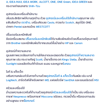
A
,
IDEA MAX
,
IDEA WORK
,
ALCOTT
,
ONE
,
ONE Green
,
IDEA GREEN
และ
กระดาษถ่ายเอกสาร
Shih-Tzu
อุปกรณ์และเครื่องสำนักงาน
เพิ่มประสิทธิภาพให้งานทุกด้าน ด้วย
อุปกรณ์และเครื่องใช้สำนักงาน
คุณภาพ เช่น
แฟ้มสันกว้าง
ตราช้าง
, เครื่องคิดเลข
Casio
, กาวแท่ง
Scotch
, สมุดโน้ต ONE,
ปากกา
Pentel
และกรรไกร
WESTCOTT
ปริ้นเตอร์และหมึกพิมพ์
ช้อปเครื่องสแกน
ปริ้นเตอร์และหมึกพิมพ์
ให้งานพิมพ์คมชัดด้วยปริ้นเตอร์คุณภาพดี
จาก
Brother
และหมึกพิมพ์แท้จากแบรนด์ชั้นนำอย่าง
HP
และ
Canon
อุปกรณ์ทำความสะอาด
ดูแลสภาพแวดล้อมการทำงานให้สะอาดและปลอดภัย ด้วย
อุปกรณ์ทำความสะอาด
คุณภาพ เช่น กระดาษทิชชู่
Scott
, น้ำยาเช็ดกระจก
Kings Stella
, น้ำยาล้างจาน
Sunlight
และผลิตภัณฑ์กำจัดมด แมลง และหนูจาก
ไบกอน
ไอที & แก็ดเจ็ต
เสริมความคล่องตัวในการทำงานด้วย
อุปกรณ์ไอที & แก็ดเจ็ด
ทันสมัย เช่น เมาส์
Logitech
, ฮาร์ดดิสก์สำหรับพกพา
WD
, แฟลชไดร์ฟ
SanDisk
และจอมอนิเตอร์
MSI
ครัวและเครื่องใช้
อำนวยความสะดวกในที่ทำงานด้วยอุปกรณ์
ครัวและเครื่องใช้
จำเป็น เช่น เครื่องชง
กาแฟ
Nespresso
พร้อมกาแฟ
Moccona
ชนิดผง, กรวยน้ำดื่ม หรือของทานเล่น
อย่างลูกอม จาก
ล็อกเกอร์