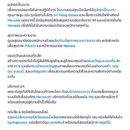
อุปกรณ์โรงงาน
เพื่อความปลอดภัยในการปฏิบัติงาน โรงงานของคุณจึงเลือกใช้
อุปกรณ์โรงงาน
คุณภาพสูง เช่น ถุงมือยางไนโตร
Sri Trang Gloves
และเสื้อกราวน์กันไฟฟ้าสถิตย์
Microtex
นอกจากนี้ ยังมีอุปกรณ์สนับสนุนความปลอดภัยจาก
3M
และหน้ากากนิรภัย
Yamada
เพื่อให้มั่นใจในความปลอดภัยของพนักงานทุกท่าน
สุขภาพและความงาม
ดูแลสุขอนามัยของพนักงานด้วย
ผลิตภัณฑ์สุขภาพและความงาม
เช่น พนักพิงหลัง
เพื่อสุขภาพ
FULICO
และหน้ากากอนามัย
Welcare
ของขวัญและของที่ระลึก
สร้างความประทับใจไม่รู้ลืมให้กับลูกค้าและคู่ค้าของคุณด้วย
ของขวัญและของที่ระลึก
จาก
KCG
รวมถึง
กระเช้าของขวัญ
คุณภาพเยี่ยมจากแบรนด์ดังอย่าง
ดอยคำ
,
ดอย
ตุง
,
แบรนด์
, และ
อภัยภูเบศร
เพื่อแสดงออกถึงความใส่ใจและความพิเศษอย่างเหนือ
ระดับ
บริการต่างๆ
ยกระดับธุรกิจให้เติบโตแบบก้าวกระโดด ด้วย
บริการครบวงจร
ตั้งแต่แพ็กเกจดูแล
ระบบไอทีเพื่อองค์กร
Microsoft
, บริการติดตั้งแอร์ติดผนัง
Vfix
และบริการอื่นๆ ที่
พร้อมสนับสนุนสู่ความสำเร็จที่ยั่งยืน
หนังสือ & คอร์สเรียนออนไลน์
รวม
หนังสือและคอร์สเรียนออนไลน์
หลากหลายแนวให้เลือกจุใจ เช่น หนังสือให้กำลังใจ
Springbooks
, หนังสือการ์ตูน
บงกชคิดส์
พร้อมคอร์สออนไลน์จาก
สคูลดิโอ