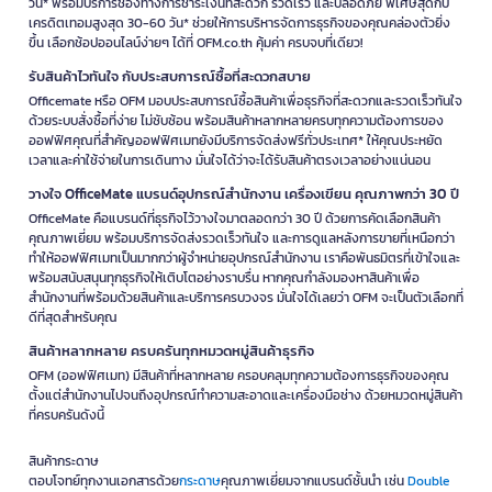
วัน* พร้อมบริการช่องทางการชำระเงินที่สะดวก รวดเร็ว และปลอดภัย พิเศษสุดกับ
เครดิตเทอมสูงสุด 30-60 วัน* ช่วยให้การบริหารจัดการธุรกิจของคุณคล่องตัวยิ่ง
ขึ้น เลือกช้อปออนไลน์ง่ายๆ ได้ที่ OFM.co.th คุ้มค่า ครบจบที่เดียว!
รับสินค้าไวทันใจ กับประสบการณ์ซื้อที่สะดวกสบาย
Officemate หรือ OFM มอบประสบการณ์ซื้อสินค้าเพื่อธุรกิจที่สะดวกและรวดเร็วทันใจ
ด้วยระบบสั่งซื้อที่ง่าย ไม่ซับซ้อน พร้อมสินค้าหลากหลายครบทุกความต้องการของ
ออฟฟิศคุณที่สำคัญออฟฟิศเมทยังมีบริการจัดส่งฟรีทั่วประเทศ* ให้คุณประหยัด
เวลาและค่าใช้จ่ายในการเดินทาง มั่นใจได้ว่าจะได้รับสินค้าตรงเวลาอย่างแน่นอน
วางใจ OfficeMate แบรนด์อุปกรณ์สำนักงาน เครื่องเขียน คุณภาพกว่า 30 ปี
OfficeMate คือแบรนด์ที่ธุรกิจไว้วางใจมาตลอดกว่า 30 ปี ด้วยการคัดเลือกสินค้า
คุณภาพเยี่ยม พร้อมบริการจัดส่งรวดเร็วทันใจ และการดูแลหลังการขายที่เหนือกว่า
ทำให้ออฟฟิศเมทเป็นมากกว่าผู้จำหน่ายอุปกรณ์สำนักงาน เราคือพันธมิตรที่เข้าใจและ
พร้อมสนับสนุนทุกธุรกิจให้เติบโตอย่างราบรื่น หากคุณกำลังมองหาสินค้าเพื่อ
สำนักงานที่พร้อมด้วยสินค้าและบริการครบวงจร มั่นใจได้เลยว่า OFM จะเป็นตัวเลือกที่
ดีที่สุดสำหรับคุณ
สินค้าหลากหลาย ครบครันทุกหมวดหมู่สินค้าธุรกิจ
OFM (ออฟฟิศเมท) มีสินค้าที่หลากหลาย ครอบคลุมทุกความต้องการธุรกิจของคุณ
ตั้งแต่สำนักงานไปจนถึงอุปกรณ์ทำความสะอาดและเครื่องมือช่าง ด้วยหมวดหมู่สินค้า
ที่ครบครันดังนี้
สินค้ากระดาษ
ตอบโจทย์ทุกงานเอกสารด้วย
กระดาษ
คุณภาพเยี่ยมจากแบรนด์ชั้นนำ เช่น
Double