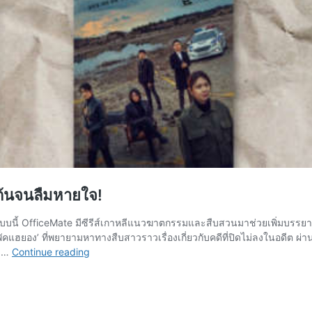
เต้นจนลืมหายใจ!
ี้ OfficeMate มีซีรีส์เกาหลีแนวฆาตกรรมและสืบสวนมาช่วยเพิ่มบรรยากาศ คั
พัคแฮยอง’ ที่พยายามหาทางสืบสาวราวเรื่องเกี่ยวกับคดีที่ปิดไม่ลงในอดีต ผ่
แนะนำ
า …
Continue reading
6
ซี
รีส์
เกาหลี